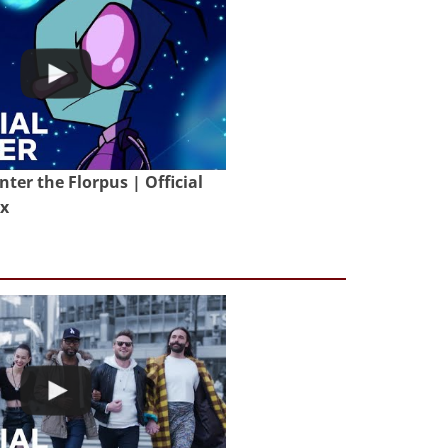
nter the Florpus | Official
ix