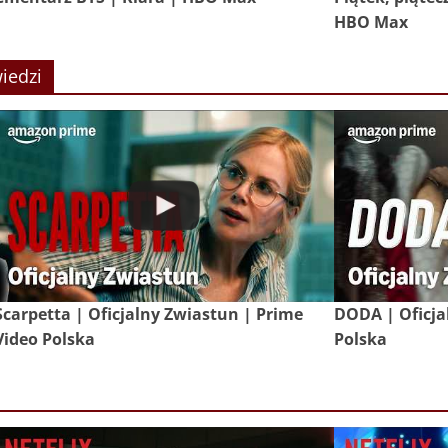
HBO Max
iedzi
Scarpetta | Oficjalny Zwiastun | Prime
DODA | Oficja
Video Polska
Polska