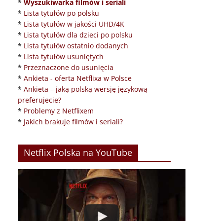
*
Wyszukiwarka filmów i seriali
*
Lista tytułów po polsku
*
Lista tytułów w jakości UHD/4K
*
Lista tytułów dla dzieci po polsku
*
Lista tytułów ostatnio dodanych
*
Lista tytułów usuniętych
*
Przeznaczone do usunięcia
*
Ankieta - oferta Netflixa w Polsce
*
Ankieta – jaką polską wersję językową
preferujecie?
*
Problemy z Netflixem
*
Jakich brakuje filmów i seriali?
Netflix Polska na YouTube