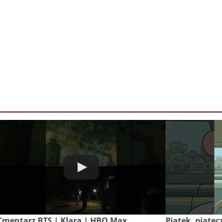
Cmentarz BTS | Klara | HBO Max
Piątek, piątec