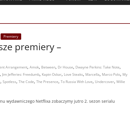
Premiery
jsze premiery –
,
,
,
,
,
ent Arrangement
Amok
Between
Dr House
Dwayne Perkins: Take Note
,
,
,
,
,
,
Jim Jefferies: Freedumb
Kaptn Oskar
Love Steaks
Marcella
Marco Polo
My
,
,
,
,
,
,
r
Spotless
The Code
The Presence
To Russia With Love
Undercover
Willie
nu wydawniczego Netflixa zobaczymy jutro 2. sezon serialu