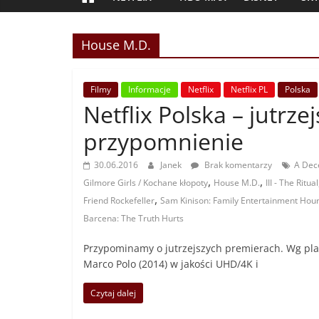
House M.D.
Filmy
Informacje
Netflix
Netflix PL
Polska
Netflix Polska – jutrze
przypomnienie
30.06.2016
Janek
Brak komentarzy
A Dec
,
,
Gilmore Girls / Kochane kłopoty
House M.D.
III - The Ritual
,
Friend Rockefeller
Sam Kinison: Family Entertainment Hou
Barcena: The Truth Hurts
Przypominamy o jutrzejszych premierach. Wg pla
Marco Polo (2014) w jakości UHD/4K i
Czytaj dalej