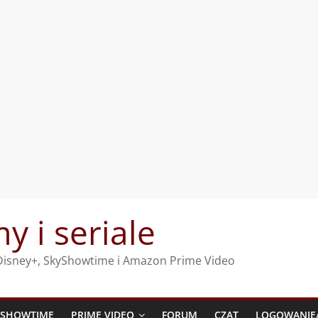
my i seriale
, Disney+, SkyShowtime i Amazon Prime Video
YSHOWTIME
PRIME VIDEO
FORUM
CZAT
LOGOWANIE/