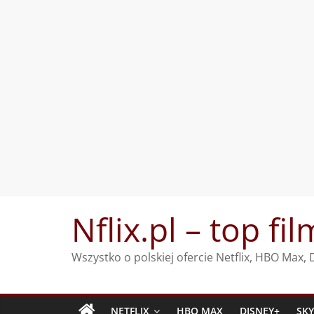
Przejdź
Nflix.pl – top fil
do
treści
Wszystko o polskiej ofercie Netflix, HBO Max
NETFLIX
HBO MAX
DISNEY+
SK