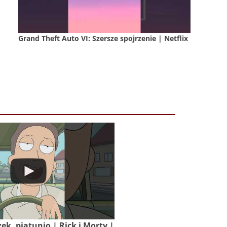
Grand Theft Auto VI: Szersze spojrzenie | Netflix
zek, piątunio | Rick i Morty |