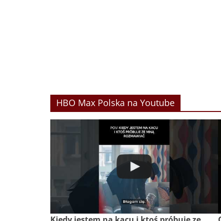
HBO Max Polska na Youtube
Kiedy jestem na kacu i ktoś próbuje ze