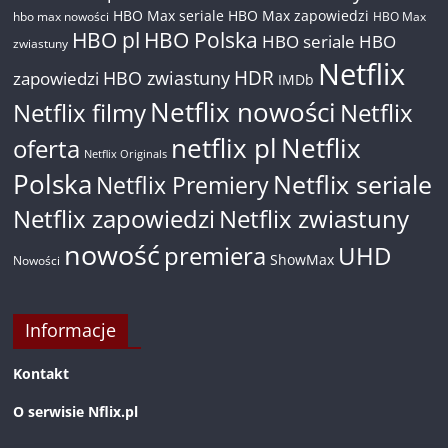
HBO Max seriale
HBO Max zapowiedzi
hbo max nowości
HBO Max
HBO pl
HBO Polska
HBO seriale
HBO
zwiastuny
Netflix
HDR
HBO zwiastuny
zapowiedzi
IMDb
Netflix nowości
Netflix filmy
Netflix
netflix pl
Netflix
oferta
Netflix Originals
Polska
Netflix seriale
Netflix Premiery
Netflix zapowiedzi
Netflix zwiastuny
nowość
premiera
UHD
ShowMax
Nowości
Informacje
Kontakt
O serwisie Nflix.pl