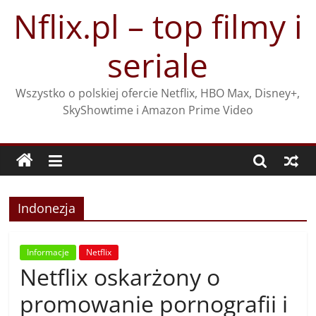
Przejdź
Nflix.pl – top filmy i
do
treści
seriale
Wszystko o polskiej ofercie Netflix, HBO Max, Disney+,
SkyShowtime i Amazon Prime Video
Indonezja
Informacje
Netflix
Netflix oskarżony o
promowanie pornografii i