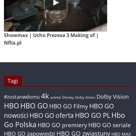
Showmax | Ucho Prezesa 3 Making of |
Nflix.pl
Tagi
4k
Dolby Vision
#zostanwdomu
anime
Disney
Dolby Atmos
HBO
HBO GO
HBO GO
HBO GO Filmy
Hbo
nowości
HBO GO oferta
HBO GO PL
Go Polska
HBO GO premiery
HBO GO seriale
HBO GO zwiastuny
HBO GO zapowiedzi
HBO MAX