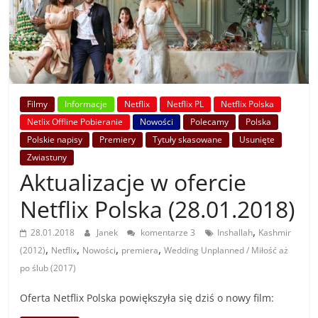
Filmy
Informacje
Netflix
Netflix PL
Netflix Polska
Netlix Offline Pobieranie
Nowości
Polecamy
Polska
Polskie napisy
Premiery
Tytuły skasowane
Usunięte
Zwiastuny
Aktualizacje w ofercie
Netflix Polska (28.01.2018)
,
28.01.2018
Janek
komentarze 3
Inshallah
Kashmir
,
,
,
,
(2012)
Netflix
Nowości
premiera
Wedding Unplanned / Miłość aż
po ślub (2017)
Oferta Netflix Polska powiększyła się dziś o nowy film: