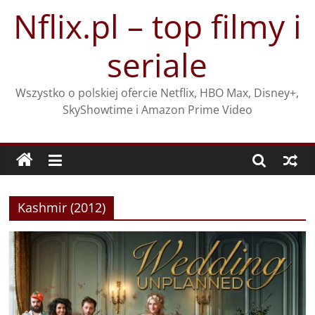
Przejdź
Nflix.pl – top filmy i
do
treści
seriale
Wszystko o polskiej ofercie Netflix, HBO Max, Disney+,
SkyShowtime i Amazon Prime Video
Kashmir (2012)