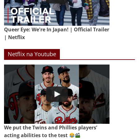
Queer Eye: We're In Japan! | Official Trailer
| Netflix
Netflix na Youtube
We put the Twins and Phillies players’
acting abilities to the test