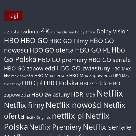
Tagi
4k
Dolby Vision
#zostanwdomu
anime
Disney
Dolby Atmos
HBO
HBO GO
HBO GO
HBO GO Filmy
Hbo
nowości
HBO GO oferta
HBO GO PL
Go Polska
HBO GO premiery
HBO GO seriale
HBO GO zwiastuny
HBO GO zapowiedzi
HBO MAX
HBO Max seriale
HBO Max zapowiedzi
hbo max nowości
HBO Max
HBO pl
HBO Polska
HBO seriale
HBO
zwiastuny
Netflix
HDR
HBO zwiastuny
zapowiedzi
IMDb
Netflix nowości
Netflix filmy
Netflix
netflix pl
Netflix
oferta
Netflix Originals
Polska
Netflix seriale
Netflix Premiery