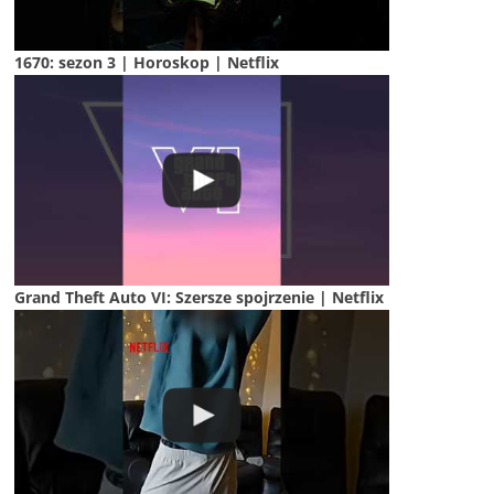
1670: sezon 3 | Horoskop | Netflix
Grand Theft Auto VI: Szersze spojrzenie | Netflix