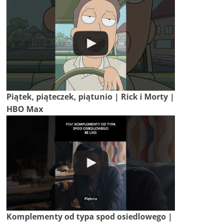
Piątek, piąteczek, piątunio | Rick i Morty |
HBO Max
Komplementy od typa spod osiedlowego |