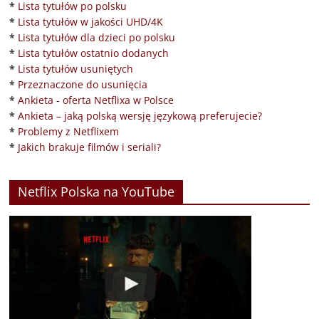
*
Lista tytułów po polsku
*
Lista tytułów w jakości UHD/4K
*
Lista tytułów dla dzieci po polsku
*
Lista tytułów ostatnio dodanych
*
Lista tytułów usuniętych
*
Przeznaczone do usunięcia
*
Ankieta - oferta Netflixa w Polsce
*
Ankieta – jaką polską wersję językową preferujecie?
*
Problemy z Netflixem
*
Jakich brakuje filmów i seriali?
Netflix Polska na YouTube