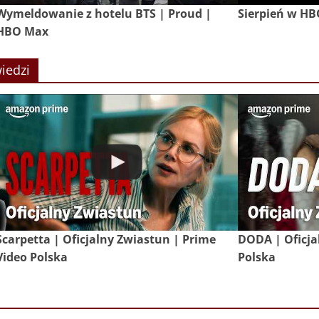
Wymeldowanie z hotelu BTS | Proud |
Sierpień w H
HBO Max
iedzi
Scarpetta | Oficjalny Zwiastun | Prime
DODA | Oficja
Video Polska
Polska