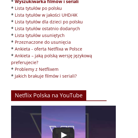
*
Wyszukiwarka filmów i seriali
*
Lista tytułów po polsku
*
Lista tytułów w jakości UHD/4K
*
Lista tytułów dla dzieci po polsku
*
Lista tytułów ostatnio dodanych
*
Lista tytułów usuniętych
*
Przeznaczone do usunięcia
*
Ankieta - oferta Netflixa w Polsce
*
Ankieta – jaką polską wersję językową
preferujecie?
*
Problemy z Netflixem
*
Jakich brakuje filmów i seriali?
Netflix Polska na YouTube