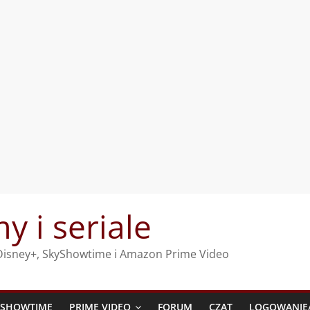
my i seriale
, Disney+, SkyShowtime i Amazon Prime Video
YSHOWTIME
PRIME VIDEO
FORUM
CZAT
LOGOWANIE/