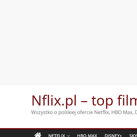
Przejdź
Nflix.pl – top fil
do
treści
Wszystko o polskiej ofercie Netflix, HBO Max
NETFLIX
HBO MAX
DISNEY+
SK