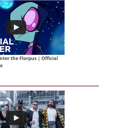
nter the Florpus | Official
ix