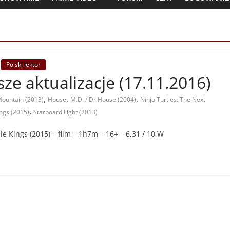
Polski lektor
jsze aktualizacje (17.11.2016)
,
,
,
Mountain (2013)
House
M.D. / Dr House (2004)
Ninja Turtles: The Next
,
ngs (2015)
Starboard Light (2013)
le Kings (2015) – film – 1h7m – 16+ – 6,31 / 10 W