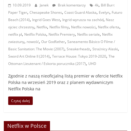
,
10.09.2019
Janek
Brak komentarzy
4k
Bill Burr:
,
,
,
,
Paper Tiger
Chesapeake Shores
Coast Guard Alaska
Evelyn
Futuro
,
,
,
Beach (2014)
Ingrid Goes West
Ingrid wyrusza na zachód
Nasz
,
,
,
,
,
ojciec chrzestny
Netflix
Netflix filmy
Netflix nowości
Netflix oferta
,
,
,
,
netflix pl
Netflix Polska
Netflix Premiery
Netflix seriale
Netflix
,
,
,
zwiastuny
nowość
Our Godfather
Saneamento Básico O Filme /
,
,
,
Basic Sanitation: The Movie (2007)
Sneakerheadz
Strażnicy Alaski
,
,
Sword Art Online II (2014)
Terrace House: Tokyo 2019-2020
The
,
Ottoman Lieutenant / Eskorta porucznika (2017)
UHD
Zgodnie z naszą nieoficjalną listą premier w ofercie Netflix
Polska na wrzesień 2019 oraz z planem wydawniczym
Netflix Polska na
Czytaj dalej
Netflix w Polsce