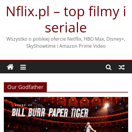
Przejdź
Nflix.pl – top filmy i
do
treści
seriale
Wszystko o polskiej ofercie Netflix, HBO Max, Disney+,
SkyShowtime i Amazon Prime Video
Our Godfather