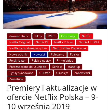
dokumentalne
Filmy
IMDb
Informacje
Netflix
Netflix Original
Netflix PL
Netflix Polska
Netflix UHD/4K
Netflix wyprodukowany film
Netlix Offline Pobieranie
Nowe odcinki
Nowości
Polecamy
Polska
Polski lektor
Polskie napisy
Prime Video
Przeznaczone do usunięcia
Seriale
stand-up
Tytuły skasowane
UHD/4K
Usunięte
Zapowiedzi
Zwiastuny
Premiery i aktualizacje w
ofercie Netflix Polska – 9-
10 września 2019