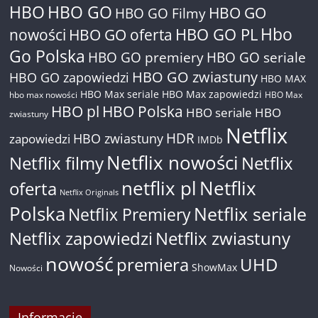
HBO
HBO GO
HBO GO
HBO GO Filmy
Hbo
nowości
HBO GO oferta
HBO GO PL
Go Polska
HBO GO premiery
HBO GO seriale
HBO GO zwiastuny
HBO GO zapowiedzi
HBO MAX
HBO Max seriale
HBO Max zapowiedzi
hbo max nowości
HBO Max
HBO pl
HBO Polska
HBO seriale
HBO
zwiastuny
Netflix
HDR
HBO zwiastuny
zapowiedzi
IMDb
Netflix nowości
Netflix filmy
Netflix
netflix pl
Netflix
oferta
Netflix Originals
Polska
Netflix seriale
Netflix Premiery
Netflix zapowiedzi
Netflix zwiastuny
nowość
premiera
UHD
ShowMax
Nowości
Informacje