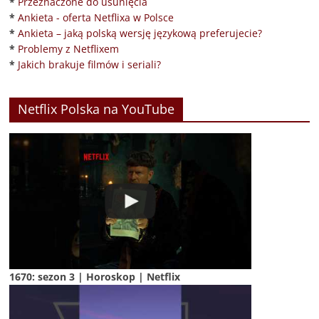
*
Przeznaczone do usunięcia
*
Ankieta - oferta Netflixa w Polsce
*
Ankieta – jaką polską wersję językową preferujecie?
*
Problemy z Netflixem
*
Jakich brakuje filmów i seriali?
Netflix Polska na YouTube
1670: sezon 3 | Horoskop | Netflix