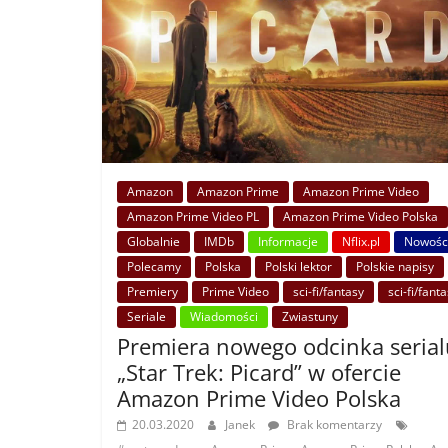
Amazon
Amazon Prime
Amazon Prime Video
Amazon Prime Video PL
Amazon Prime Video Polska
Globalnie
IMDb
Informacje
Nflix.pl
Nowośc
Polecamy
Polska
Polski lektor
Polskie napisy
Premiery
Prime Video
sci-fi/fantasy
sci-fi/fant
Seriale
Wiadomości
Zwiastuny
Premiera nowego odcinka serial
„Star Trek: Picard” w ofercie
Amazon Prime Video Polska
20.03.2020
Janek
Brak komentarzy
,
,
,