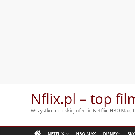
Przejdź
Nflix.pl – top fil
do
treści
Wszystko o polskiej ofercie Netflix, HBO Max
NETFLIX
HBO MAX
DISNEY+
SK