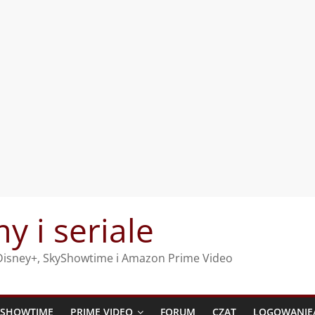
my i seriale
, Disney+, SkyShowtime i Amazon Prime Video
YSHOWTIME
PRIME VIDEO
FORUM
CZAT
LOGOWANIE/