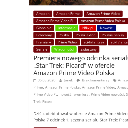
Amazon
Amazon Prime
Amazon Prime Video
Amazon Prime Video PL
Amazon Prime Video Polska
Globalnie
Informacje
Nflix.pl
Nowości
Polecamy
Polska
Polski lektor
Polskie napisy
Premiery
Prime Video
sci-fi/fantasy
sci-fi/fant
Seriale
Wiadomości
Zwiastuny
Premiera nowego odcinka serial
„Star Trek: Picard” w ofercie
Amazon Prime Video Polska
06.03.2020
Janek
Brak komentarzy
Amaz
,
,
,
Prime
Amazon Prime Polska
Amazon Prime Video
Amaz
,
,
,
,
Prime Video PL
nowość
premiera
Prime Video nowości
S
Trek: Picard
Dziś zadebiutował w ofercie Amazon Prime Video
Polska 7 odcinek 1. sezonu serialu Star Trek: Pica