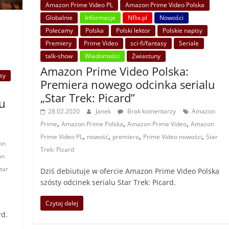
Amazon Prime Video PL
Amazon Prime Video Polska
Globalnie
Informacje
Nflix.pl
Nowości
Polecamy
Polska
Polski lektor
Polskie napisy
Premiery
Prime Video
sci-fi/fantasy
Seriale
talk-show
Wiadomości
Zwiastuny
Amazon Prime Video Polska:
asy
Premiera nowego odcinka serialu
„Star Trek: Picard”
u
28.02.2020
Janek
Brak komentarzy
Amazon
,
,
,
Prime
Amazon Prime Polska
Amazon Prime Video
Amazon
,
,
,
,
Prime Video PL
nowość
premiera
Prime Video nowości
Star
on
Trek: Picard
on
tar
Dziś debiutuje w ofercie Amazon Prime Video Polska
szósty odcinek serialu Star Trek: Picard.
Czytaj dalej
rd.