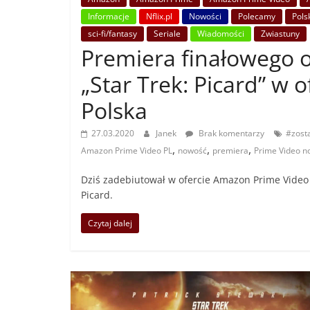
Informacje
Nflix.pl
Nowości
Polecamy
Polsk
sci-fi/fantasy
Seriale
Wiadomości
Zwiastuny
Premiera finałowego o
„Star Trek: Picard” w
Polska
27.03.2020
Janek
Brak komentarzy
#zos
,
,
,
Amazon Prime Video PL
nowość
premiera
Prime Video n
Dziś zadebiutował w ofercie Amazon Prime Video Po
Picard.
Czytaj dalej