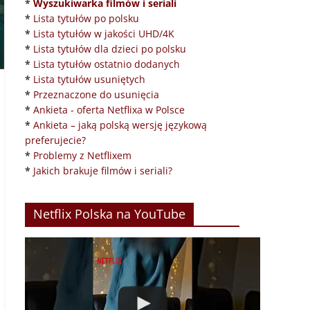
*
Wyszukiwarka filmów i seriali
*
Lista tytułów po polsku
*
Lista tytułów w jakości UHD/4K
*
Lista tytułów dla dzieci po polsku
*
Lista tytułów ostatnio dodanych
*
Lista tytułów usuniętych
*
Przeznaczone do usunięcia
*
Ankieta - oferta Netflixa w Polsce
*
Ankieta – jaką polską wersję językową
preferujecie?
*
Problemy z Netflixem
*
Jakich brakuje filmów i seriali?
Netflix Polska na YouTube