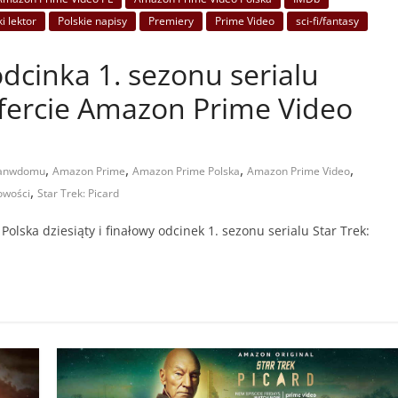
i lektor
Polskie napisy
Premiery
Prime Video
sci-fi/fantasy
dcinka 1. sezonu serialu
 ofercie Amazon Prime Video
,
,
,
,
tanwdomu
Amazon Prime
Amazon Prime Polska
Amazon Prime Video
,
owości
Star Trek: Picard
lska dziesiąty i finałowy odcinek 1. sezonu serialu Star Trek: