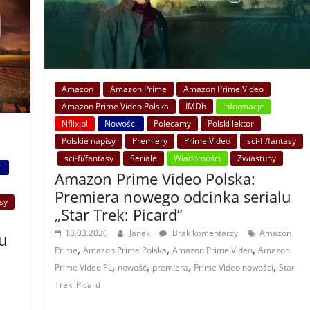
Amazon
Amazon Prime
Amazon Prime Video
Amazon Prime Video Polska
IMDb
Informacje
Nflix.pl
Nowości
Polecamy
Polski lektor
Polskie napisy
Premiery
Prime Video
sci-fi/fantasy
sci-fi/fantasy
Seriale
Wiadomości
Zwiastuny
i
Amazon Prime Video Polska:
Premiera nowego odcinka serialu
asy
„Star Trek: Picard”
13.03.2020
Janek
Brak komentarzy
Amazon
u
,
,
,
Prime
Amazon Prime Polska
Amazon Prime Video
Amazon
,
,
,
,
Prime Video PL
nowość
premiera
Prime Video nowości
Star
Trek: Picard