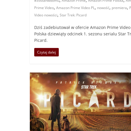
#zostanwdomu
Amazon Prime
Amazon Prime Polska
Am
,
,
,
,
Prime Video
Amazon Prime Video PL
nowość
premiera
,
Video nowości
Star Trek: Picard
Dziś zadebiutował w ofercie Amazon Prime Video
Polska dziewiąty odcinek 1. sezonu serialu Star T
Picard.
Czytaj dalej