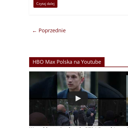
Czytaj dalej
← Poprzednie
HBO Max Polska na Youtube