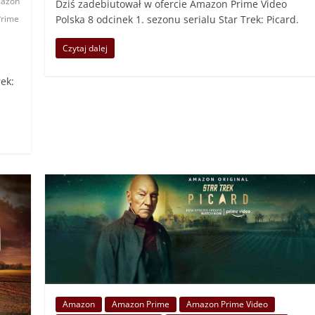
azon
Dziś zadebiutował w ofercie Amazon Prime Video
Polska 8 odcinek 1. sezonu serialu Star Trek: Picard.
Prime
Czytaj dalej
rek:
Amazon
Amazon Prime
Amazon Prime Video