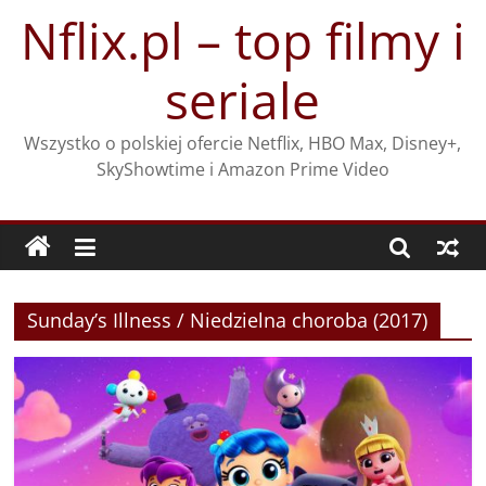
Przejdź
Nflix.pl – top filmy i
do
treści
seriale
Wszystko o polskiej ofercie Netflix, HBO Max, Disney+,
SkyShowtime i Amazon Prime Video
Sunday’s Illness / Niedzielna choroba (2017)