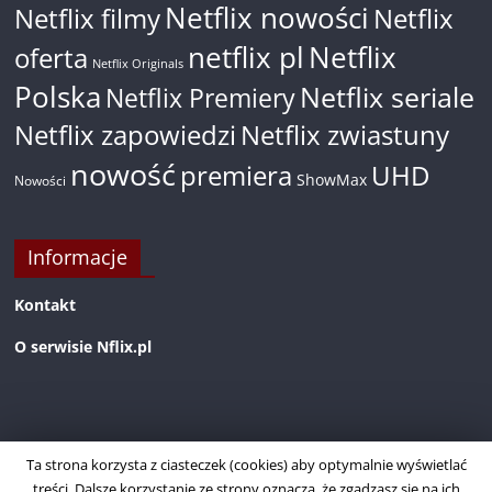
Netflix nowości
Netflix filmy
Netflix
netflix pl
Netflix
oferta
Netflix Originals
Polska
Netflix seriale
Netflix Premiery
Netflix zapowiedzi
Netflix zwiastuny
nowość
premiera
UHD
ShowMax
Nowości
Informacje
Kontakt
O serwisie Nflix.pl
Ta strona korzysta z ciasteczek (cookies) aby optymalnie wyświetlać
treści. Dalsze korzystanie ze strony oznacza, że zgadzasz się na ich