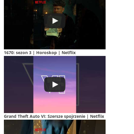
1670: sezon 3 | Horoskop | Netflix
Grand Theft Auto VI: Szersze spojrzenie | Netflix