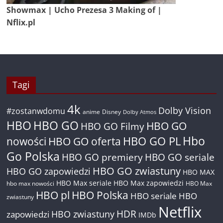
Showmax | Ucho Prezesa 3 Making of |
Nflix.pl
Tagi
4k
Dolby Vision
#zostanwdomu
anime
Disney
Dolby Atmos
HBO
HBO GO
HBO GO
HBO GO Filmy
Hbo
nowości
HBO GO oferta
HBO GO PL
Go Polska
HBO GO premiery
HBO GO seriale
HBO GO zwiastuny
HBO GO zapowiedzi
HBO MAX
HBO Max seriale
HBO Max zapowiedzi
hbo max nowości
HBO Max
HBO pl
HBO Polska
HBO seriale
HBO
zwiastuny
Netflix
HDR
HBO zwiastuny
zapowiedzi
IMDb