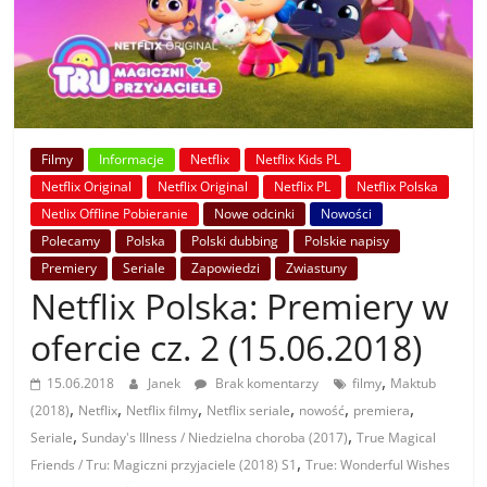
Filmy
Informacje
Netflix
Netflix Kids PL
Netflix Original
Netflix Original
Netflix PL
Netflix Polska
Netlix Offline Pobieranie
Nowe odcinki
Nowości
Polecamy
Polska
Polski dubbing
Polskie napisy
Premiery
Seriale
Zapowiedzi
Zwiastuny
Netflix Polska: Premiery w
ofercie cz. 2 (15.06.2018)
,
15.06.2018
Janek
Brak komentarzy
filmy
Maktub
,
,
,
,
,
,
(2018)
Netflix
Netflix filmy
Netflix seriale
nowość
premiera
,
,
Seriale
Sunday's Illness / Niedzielna choroba (2017)
True Magical
,
Friends / Tru: Magiczni przyjaciele (2018) S1
True: Wonderful Wishes