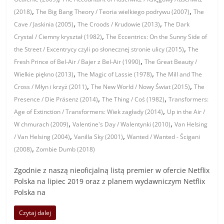
,
,
(2018)
The Big Bang Theory / Teoria wielkiego podrywu (2007)
The
,
,
Cave / Jaskinia (2005)
The Croods / Krudowie (2013)
The Dark
,
Crystal / Ciemny kryształ (1982)
The Eccentrics: On the Sunny Side of
,
the Street / Excentrycy czyli po słonecznej stronie ulicy (2015)
The
,
Fresh Prince of Bel-Air / Bajer z Bel-Air (1990)
The Great Beauty /
,
,
Wielkie piękno (2013)
The Magic of Lassie (1978)
The Mill and The
,
,
Cross / Młyn i krzyż (2011)
The New World / Nowy Świat (2015)
The
,
,
Presence / Die Präsenz (2014)
The Thing / Coś (1982)
Transformers:
,
Age of Extinction / Transformers: Wiek zagłady (2014)
Up in the Air /
,
,
W chmurach (2009)
Valentine's Day / Walentynki (2010)
Van Helsing
,
,
/ Van Helsing (2004)
Vanilla Sky (2001)
Wanted / Wanted - Ścigani
,
(2008)
Zombie Dumb (2018)
Zgodnie z naszą nieoficjalną listą premier w ofercie Netflix
Polska na lipiec 2019 oraz z planem wydawniczym Netflix
Polska na
Czytaj dalej