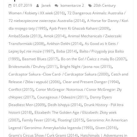
01.07.2019
Janek
komentarze 2
20th Century
,
Women / Kobiety i XX wiek (2016)
72 Dangerous Animals: Australia /
,
72 niebezpieczne zwierzęta: Australia (2014)
A Horse for Danny / Koń
,
,
dla mojego taty (1995)
Ajab Prem Ki Ghazab Kahani (2009)
,
,
AmbaSSada (2013)
Amok (2014)
Animal Mechanicals / Zwierzaki
,
,
Transformiaki (2008)
Ankhon Dekhi (2014)
As Good as It Gets /
,
,
Lepiej być nie może (1997)
Baba (2014)
Balto / Przygody psa Balto
,
,
,
(1995)
Basmati Blues (2017)
Bo on the Go! / Ćwicz z małą Bo (2007)
,
,
Bridesmaids / Druhny (2011)
Bright Night / Jasna noc (2015)
,
Cardcaptor Sakura -Clow Card- / Cardcaptor Sakura (2000)
Catch and
,
,
Release / Złów i wypuść (2006)
Clear and Present Danger (1994)
,
Conflict (2015)
Conor McGregor: Notorious / Conor McGregor: Zły
,
,
chłopiec (2017)
Courageous / Odważni (2011)
Danny Dyers
,
,
Deadliest Men (2009)
Dedh Ishqiya (2014)
Drunk History - Pół litra
,
historii (2018)
Elizabeth: The Golden Age / Elizabeth: Złoty wiek
,
,
,
(2007)
Family Fever (2014)
Floating! (2015)
Geronimo: An American
,
,
Legend / Geronimo: Amerykańska legenda (1993)
Given (2016)
,
Grami's Circus Show / Cyrk Grami (2014)
Hatchimals | Adventures in