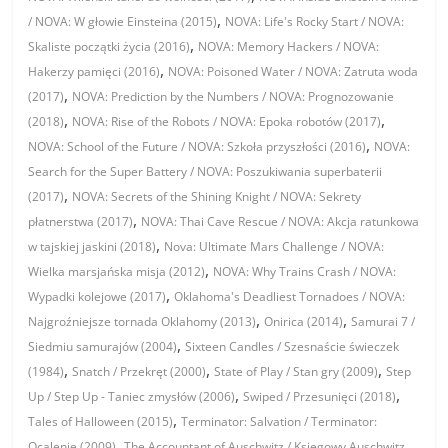
,
/ NOVA: W głowie Einsteina (2015)
NOVA: Life's Rocky Start / NOVA:
,
Skaliste początki życia (2016)
NOVA: Memory Hackers / NOVA:
,
Hakerzy pamięci (2016)
NOVA: Poisoned Water / NOVA: Zatruta woda
,
(2017)
NOVA: Prediction by the Numbers / NOVA: Prognozowanie
,
,
(2018)
NOVA: Rise of the Robots / NOVA: Epoka robotów (2017)
,
NOVA: School of the Future / NOVA: Szkoła przyszłości (2016)
NOVA:
Search for the Super Battery / NOVA: Poszukiwania superbaterii
,
(2017)
NOVA: Secrets of the Shining Knight / NOVA: Sekrety
,
płatnerstwa (2017)
NOVA: Thai Cave Rescue / NOVA: Akcja ratunkowa
,
w tajskiej jaskini (2018)
Nova: Ultimate Mars Challenge / NOVA:
,
Wielka marsjańska misja (2012)
NOVA: Why Trains Crash / NOVA:
,
Wypadki kolejowe (2017)
Oklahoma's Deadliest Tornadoes / NOVA:
,
,
Najgroźniejsze tornada Oklahomy (2013)
Onirica (2014)
Samurai 7 /
,
Siedmiu samurajów (2004)
Sixteen Candles / Szesnaście świeczek
,
,
,
(1984)
Snatch / Przekręt (2000)
State of Play / Stan gry (2009)
Step
,
,
Up / Step Up - Taniec zmysłów (2006)
Swiped / Przesunięci (2018)
,
Tales of Halloween (2015)
Terminator: Salvation / Terminator:
,
Ocalenie (2009)
The Accountant of Auschwitz / Księgowy Auschwitz