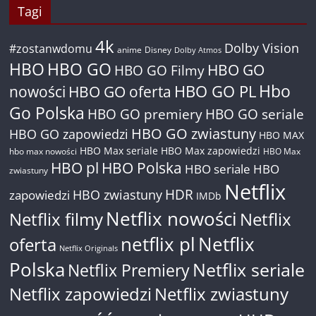
Tagi
4k
Dolby Vision
#zostanwdomu
anime
Disney
Dolby Atmos
HBO
HBO GO
HBO GO
HBO GO Filmy
Hbo
nowości
HBO GO oferta
HBO GO PL
Go Polska
HBO GO premiery
HBO GO seriale
HBO GO zwiastuny
HBO GO zapowiedzi
HBO MAX
HBO Max seriale
HBO Max zapowiedzi
hbo max nowości
HBO Max
HBO pl
HBO Polska
HBO seriale
HBO
zwiastuny
Netflix
HDR
HBO zwiastuny
zapowiedzi
IMDb
Netflix nowości
Netflix filmy
Netflix
netflix pl
Netflix
oferta
Netflix Originals
Polska
Netflix seriale
Netflix Premiery
Netflix zapowiedzi
Netflix zwiastuny