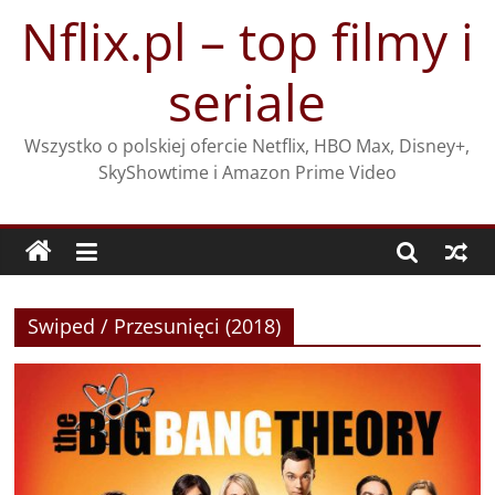
Przejdź
Nflix.pl – top filmy i
do
treści
seriale
Wszystko o polskiej ofercie Netflix, HBO Max, Disney+,
SkyShowtime i Amazon Prime Video
Swiped / Przesunięci (2018)