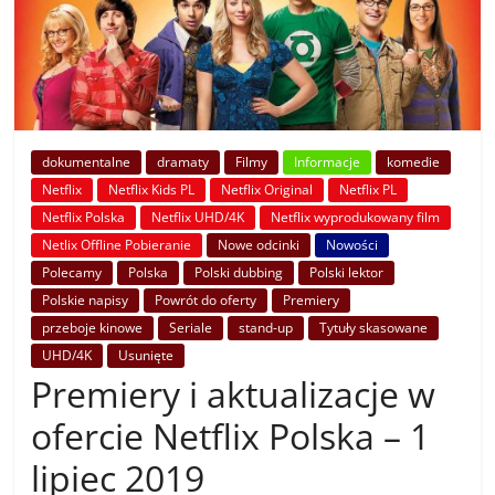
dokumentalne
dramaty
Filmy
Informacje
komedie
Netflix
Netflix Kids PL
Netflix Original
Netflix PL
Netflix Polska
Netflix UHD/4K
Netflix wyprodukowany film
Netlix Offline Pobieranie
Nowe odcinki
Nowości
Polecamy
Polska
Polski dubbing
Polski lektor
Polskie napisy
Powrót do oferty
Premiery
przeboje kinowe
Seriale
stand-up
Tytuły skasowane
UHD/4K
Usunięte
Premiery i aktualizacje w
ofercie Netflix Polska – 1
lipiec 2019