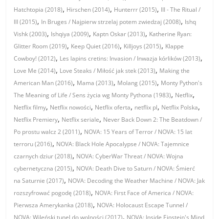
,
,
,
Hatchtopia (2018)
Hirschen (2014)
Hunterrr (2015)
III - The Ritual /
,
,
III (2015)
In Bruges / Najpierw strzelaj potem zwiedzaj (2008)
Ishq
,
,
,
Vishk (2003)
Ishqiya (2009)
Kaptn Oskar (2013)
Katherine Ryan:
,
,
,
Glitter Room (2019)
Keep Quiet (2016)
Killjoys (2015)
Klappe
,
,
Cowboy! (2012)
Les lapins cretins: Invasion / Inwazja kórlików (2013)
,
,
Love Me (2014)
Love Steaks / Miłość jak stek (2013)
Making the
,
,
,
American Man (2016)
Mama (2013)
Molang (2015)
Monty Python's
,
,
The Meaning of Life / Sens życia wg Monty Pythona (1983)
Netflix
,
,
,
,
,
Netflix filmy
Netflix nowości
Netflix oferta
netflix pl
Netflix Polska
,
,
Netflix Premiery
Netflix seriale
Never Back Down 2: The Beatdown /
,
Po prostu walcz 2 (2011)
NOVA: 15 Years of Terror / NOVA: 15 lat
,
terroru (2016)
NOVA: Black Hole Apocalypse / NOVA: Tajemnice
,
czarnych dziur (2018)
NOVA: CyberWar Threat / NOVA: Wojna
,
cybernetyczna (2015)
NOVA: Death Dive to Saturn / NOVA: Śmierć
,
na Saturnie (2017)
NOVA: Decoding the Weather Machine / NOVA: Jak
,
rozszyfrować pogodę (2018)
NOVA: First Face of America / NOVA:
,
Pierwsza Amerykanka (2018)
NOVA: Holocaust Escape Tunnel /
,
NOVA: Wileński tunel do wolności (2017)
NOVA: Inside Einstein's Mind