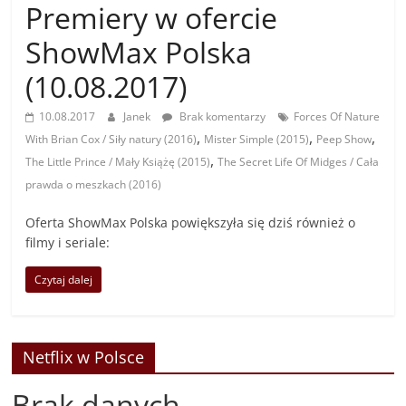
Premiery w ofercie
ShowMax Polska
(10.08.2017)
10.08.2017
Janek
Brak komentarzy
Forces Of Nature
,
,
,
With Brian Cox / Siły natury (2016)
Mister Simple (2015)
Peep Show
,
The Little Prince / Mały Książę (2015)
The Secret Life Of Midges / Cała
prawda o meszkach (2016)
Oferta ShowMax Polska powiększyła się dziś również o
filmy i seriale:
Czytaj dalej
Netflix w Polsce
Brak danych.