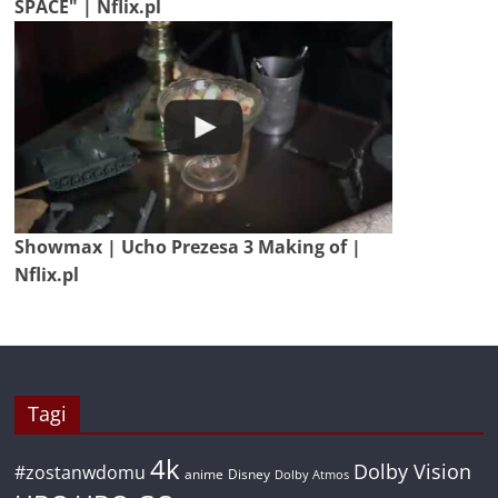
SPACE" | Nflix.pl
Showmax | Ucho Prezesa 3 Making of |
Nflix.pl
Tagi
4k
Dolby Vision
#zostanwdomu
anime
Disney
Dolby Atmos