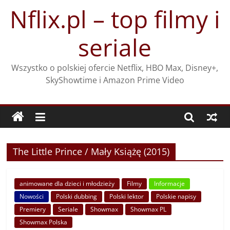
Przejdź
Nflix.pl – top filmy i
do
treści
seriale
Wszystko o polskiej ofercie Netflix, HBO Max, Disney+,
SkyShowtime i Amazon Prime Video
The Little Prince / Mały Książę (2015)
animowane dla dzieci i młodzieży
Filmy
Informacje
Nowości
Polski dubbing
Polski lektor
Polskie napisy
Premiery
Seriale
Showmax
Showmax PL
Showmax Polska