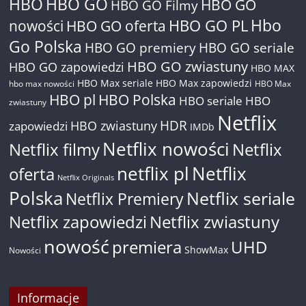
HBO
HBO GO
HBO GO
HBO GO Filmy
Hbo
nowości
HBO GO oferta
HBO GO PL
Go Polska
HBO GO premiery
HBO GO seriale
HBO GO zwiastuny
HBO GO zapowiedzi
HBO MAX
HBO Max seriale
HBO Max zapowiedzi
hbo max nowości
HBO Max
HBO pl
HBO Polska
HBO seriale
HBO
zwiastuny
Netflix
HDR
HBO zwiastuny
zapowiedzi
IMDb
Netflix nowości
Netflix filmy
Netflix
netflix pl
Netflix
oferta
Netflix Originals
Polska
Netflix seriale
Netflix Premiery
Netflix zapowiedzi
Netflix zwiastuny
nowość
premiera
UHD
ShowMax
Nowości
Informacje