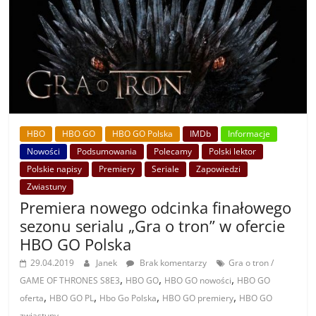
HBO
HBO GO
HBO GO Polska
IMDb
Informacje
Nowości
Podsumowania
Polecamy
Polski lektor
Polskie napisy
Premiery
Seriale
Zapowiedzi
Zwiastuny
Premiera nowego odcinka finałowego
sezonu serialu „Gra o tron” w ofercie
HBO GO Polska
29.04.2019
Janek
Brak komentarzy
Gra o tron /
,
,
,
GAME OF THRONES S8E3
HBO GO
HBO GO nowości
HBO GO
,
,
,
,
oferta
HBO GO PL
Hbo Go Polska
HBO GO premiery
HBO GO
zwiastuny