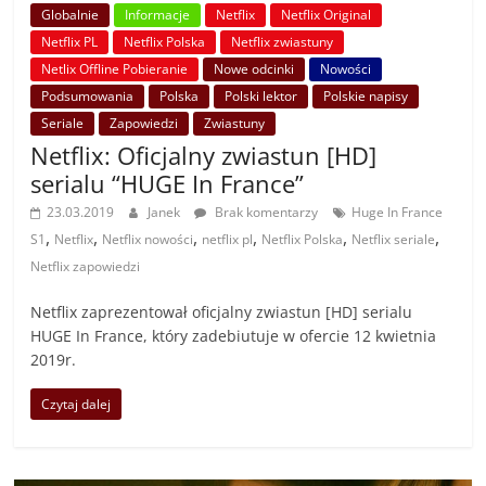
Globalnie
Informacje
Netflix
Netflix Original
Netflix PL
Netflix Polska
Netflix zwiastuny
Netlix Offline Pobieranie
Nowe odcinki
Nowości
Podsumowania
Polska
Polski lektor
Polskie napisy
Seriale
Zapowiedzi
Zwiastuny
Netflix: Oficjalny zwiastun [HD]
serialu “HUGE In France”
23.03.2019
Janek
Brak komentarzy
Huge In France
,
,
,
,
,
,
S1
Netflix
Netflix nowości
netflix pl
Netflix Polska
Netflix seriale
Netflix zapowiedzi
Netflix zaprezentował oficjalny zwiastun [HD] serialu
HUGE In France, który zadebiutuje w ofercie 12 kwietnia
2019r.
Czytaj dalej