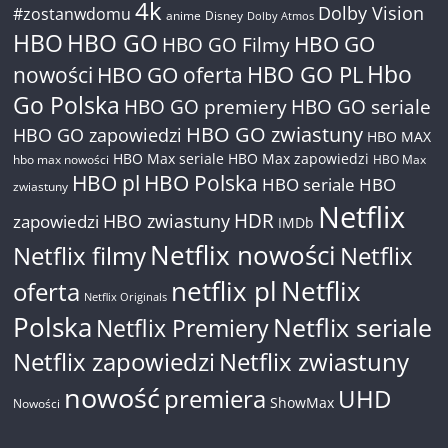
4k
Dolby Vision
#zostanwdomu
anime
Disney
Dolby Atmos
HBO
HBO GO
HBO GO
HBO GO Filmy
Hbo
nowości
HBO GO oferta
HBO GO PL
Go Polska
HBO GO premiery
HBO GO seriale
HBO GO zwiastuny
HBO GO zapowiedzi
HBO MAX
HBO Max seriale
HBO Max zapowiedzi
hbo max nowości
HBO Max
HBO pl
HBO Polska
HBO seriale
HBO
zwiastuny
Netflix
HDR
HBO zwiastuny
zapowiedzi
IMDb
Netflix nowości
Netflix filmy
Netflix
netflix pl
Netflix
oferta
Netflix Originals
Polska
Netflix seriale
Netflix Premiery
Netflix zapowiedzi
Netflix zwiastuny
nowość
premiera
UHD
ShowMax
Nowości