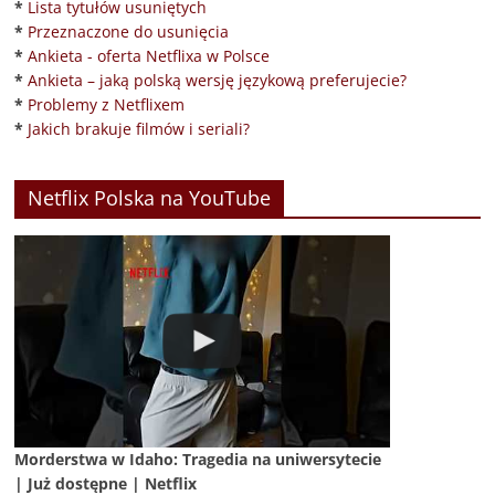
*
Lista tytułów usuniętych
*
Przeznaczone do usunięcia
*
Ankieta - oferta Netflixa w Polsce
*
Ankieta – jaką polską wersję językową preferujecie?
*
Problemy z Netflixem
*
Jakich brakuje filmów i seriali?
Netflix Polska na YouTube
Morderstwa w Idaho: Tragedia na uniwersytecie
| Już dostępne | Netflix