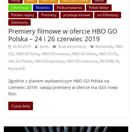
Filmy
HBO
HBO GO
HBO GO Polska
IMDb
Informacje
Nowości
Podsumowania
Polski lektor
Polskie napisy
Premiery
przeboje kinowe
sci-fi/fantasy
Zwiastuny
Premiery filmowe w ofercie HBO GO
Polska – 24 i 26 czerwiec 2019
,
26.06.2019
Janek
Brak komentarzy
Barbarella
HBO
,
,
,
,
,
GO
HBO GO Filmy
HBO GO nowości
HBO GO oferta
HBO GO PL
,
,
,
,
Hbo Go Polska
HBO GO premiery
HBO GO zwiastuny
RICHARD III
Ryszard III
Zgodnie z planem wydawniczym HBO GO Polska na
czerwiec 2019r. swoją premierę w ofercie ma dziś nowy
film:
Czytaj dalej