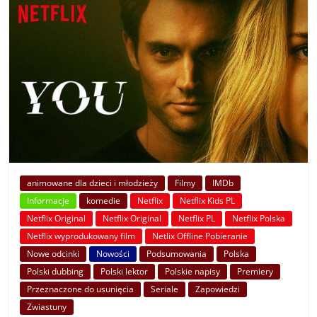
animowane dla dzieci i młodzieży
Filmy
IMDb
Informacje
komedie
Netflix
Netflix Kids PL
Netflix Original
Netflix Original
Netflix PL
Netflix Polska
Netflix wyprodukowany film
Netlix Offline Pobieranie
Nowe odcinki
Nowości
Podsumowania
Polska
Polski dubbing
Polski lektor
Polskie napisy
Premiery
Przeznaczone do usunięcia
Seriale
Zapowiedzi
Zwiastuny