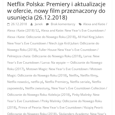
Netflix Polska: Premiery i aktualizacje
w ofercie, nowy film przeznaczony do
usunięcia (26.12.2018)
26.12.2018
Janek
Brak komentarzy
Alexa and Katie /
,
Alexa i Katie (2018) S2
Alexa and Katie: New Year's Eve Countdown /
,
Alexa i Katie: Odliczanie do Nowego Roku (2018)
All Hail King Julien:
New Year's Eve Countdown / Niech żyje Król Julian: Odliczanie do
,
Nowego Roku (2018)
Fuller House New Year's Eve Countdown /
,
Pełniejsza chata: Odliczanie do Nowego Roku (2018)
Larva: New
Year's Eve Countdown / Larva: Na wyspie — Odliczanie do Nowego
,
Roku (2017)
Motown Magic: New Year's Eve Countdown / Motown
,
,
,
Magic: Odliczanie do Nowego Roku (2018)
Netflix
Netflix filmy
,
,
,
,
Netflix nowości
netflix pl
Netflix Premiery
Netflix seriale
Netflix
,
,
zapowiedzi
Netflix zwiastuny
New Year's Eve Countdown Collection /
,
Odliczanie do Nowego Roku: Kolekcja (2018)
Pinky Malinky: New
Year's Eve Countdown / Pinky Malinky: Odliczanie do Nowego Roku
,
(2018)
Prince of Peoria: New Year's Eve Countdown / Książę Peorii:
,
Odliczanie do Nowego Roku (2018)
Skylanders Academy: New Year's