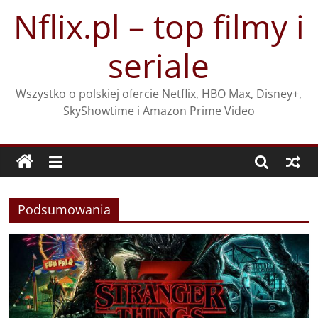
Przejdź
Nflix.pl – top filmy i
do
treści
seriale
Wszystko o polskiej ofercie Netflix, HBO Max, Disney+,
SkyShowtime i Amazon Prime Video
Podsumowania