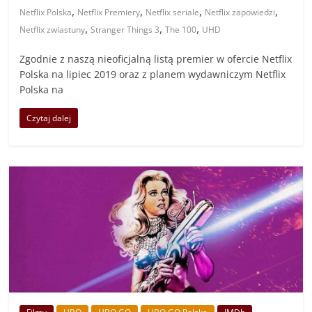
,
,
,
,
Netflix Polska
Netflix Premiery
Netflix seriale
Netflix zapowiedzi
,
,
,
Netflix zwiastuny
Stranger Things 3
The 100
UHD
Zgodnie z naszą nieoficjalną listą premier w ofercie Netflix
Polska na lipiec 2019 oraz z planem wydawniczym Netflix
Polska na
Czytaj dalej