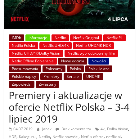
IMDb
Informacje
Netflix
Netflix Original
Netflix PL
Netflix Polska
Netflix UHD/4K
Netflix UHD/4K HDR
Netflix UHD/4K/Dolby Vision
Netflix wyprodukowany film
Netlix Offline Pobieranie
Nowe odcinki
Nowości
Podsumowania
Polecamy
Polska
Polski lektor
Polskie napisy
Premiery
Seriale
UHD/4K
Zapowiedzi
Zwiastuny
Premiery i aktualizacje w
ofercie Netflix Polska – 3-4
lipiec 2019
,
,
04.07.2019
Janek
Brak komentarzy
4k
Dolby Vision
,
,
,
,
,
,
HDR
Kakegurui
Netflix
Netflix nowości
Netflix oferta
netflix pl