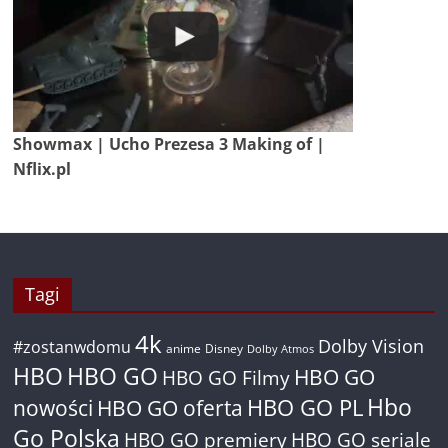
Showmax | Ucho Prezesa 3 Making of |
Nflix.pl
Tagi
4k
Dolby Vision
#zostanwdomu
anime
Disney
Dolby Atmos
HBO
HBO GO
HBO GO
HBO GO Filmy
Hbo
nowości
HBO GO oferta
HBO GO PL
Go Polska
HBO GO premiery
HBO GO seriale