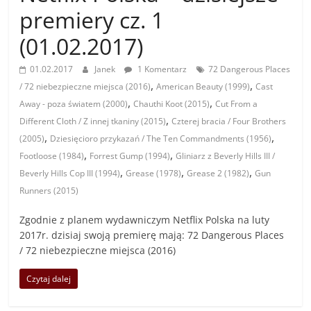
premiery cz. 1
(01.02.2017)
01.02.2017
Janek
1 Komentarz
72 Dangerous Places
,
,
/ 72 niebezpieczne miejsca (2016)
American Beauty (1999)
Cast
,
,
Away - poza światem (2000)
Chauthi Koot (2015)
Cut From a
,
Different Cloth / Z innej tkaniny (2015)
Czterej bracia / Four Brothers
,
,
(2005)
Dziesięcioro przykazań / The Ten Commandments (1956)
,
,
Footloose (1984)
Forrest Gump (1994)
Gliniarz z Beverly Hills III /
,
,
,
Beverly Hills Cop III (1994)
Grease (1978)
Grease 2 (1982)
Gun
Runners (2015)
Zgodnie z planem wydawniczym Netflix Polska na luty
2017r. dzisiaj swoją premierę mają: 72 Dangerous Places
/ 72 niebezpieczne miejsca (2016)
Czytaj dalej