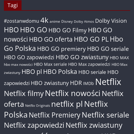
Tagi
4k
Dolby Vision
#zostanwdomu
anime
Disney
Dolby Atmos
HBO
HBO GO
HBO GO
HBO GO Filmy
Hbo
nowości
HBO GO oferta
HBO GO PL
Go Polska
HBO GO premiery
HBO GO seriale
HBO GO zwiastuny
HBO GO zapowiedzi
HBO MAX
HBO Max seriale
HBO Max zapowiedzi
hbo max nowości
HBO Max
HBO pl
HBO Polska
HBO seriale
HBO
zwiastuny
Netflix
HDR
HBO zwiastuny
zapowiedzi
IMDb
Netflix nowości
Netflix filmy
Netflix
netflix pl
Netflix
oferta
Netflix Originals
Polska
Netflix seriale
Netflix Premiery
Netflix zapowiedzi
Netflix zwiastuny