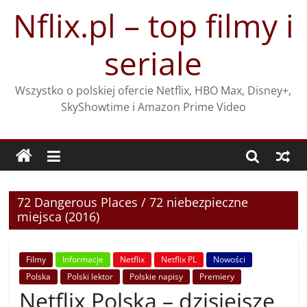
Przejdź
Nflix.pl – top filmy i
do
treści
seriale
Wszystko o polskiej ofercie Netflix, HBO Max, Disney+,
SkyShowtime i Amazon Prime Video
72 Dangerous Places / 72 niebezpieczne
miejsca (2016)
Filmy
Informacje
Netflix
Netflix PL
Nowości
Polska
Polski lektor
Polskie napisy
Premiery
Netflix Polska – dzisiejsze