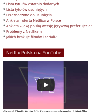
*
Lista tytułów ostatnio dodanych
*
Lista tytułów usuniętych
*
Przeznaczone do usunięcia
*
Ankieta - oferta Netflixa w Polsce
*
Ankieta – jaką polską wersję językową preferujecie?
*
Problemy z Netflixem
*
Jakich brakuje filmów i seriali?
Netflix Polska na YouTube
Grand Theft Auto VI: Szersze spojrzenie | Netflix