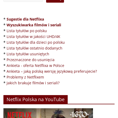
*
Sugestie dla Netflixa
*
Wyszukiwarka filmów i seriali
*
Lista tytułów po polsku
*
Lista tytułów w jakości UHD/4K
*
Lista tytułów dla dzieci po polsku
*
Lista tytułów ostatnio dodanych
*
Lista tytułów usuniętych
*
Przeznaczone do usunięcia
*
Ankieta - oferta Netflixa w Polsce
*
Ankieta – jaką polską wersję językową preferujecie?
*
Problemy z Netflixem
*
Jakich brakuje filmów i seriali?
Netflix Polska na YouTube