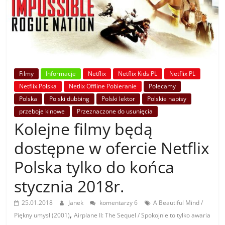
Filmy
Informacje
Netflix
Netflix Kids PL
Netflix PL
Netflix Polska
Netlix Offline Pobieranie
Polecamy
Polska
Polski dubbing
Polski lektor
Polskie napisy
przeboje kinowe
Przeznaczone do usunięcia
Kolejne filmy będą
dostępne w ofercie Netflix
Polska tylko do końca
stycznia 2018r.
25.01.2018
Janek
komentarzy 6
A Beautiful Mind /
,
Piękny umysł (2001)
Airplane II: The Sequel / Spokojnie to tylko awaria