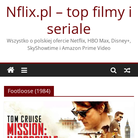
Przejdź
Nflix.pl – top filmy i
do
treści
seriale
Wszystko o polskiej ofercie Netflix, HBO Max, Disney+,
SkyShowtime i Amazon Prime Video
Footloose (1984)