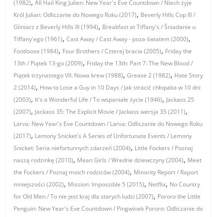
,
(1982)
All Hail King Julien: New Year's Eve Countdown / Niech żyje
,
Król Julian: Odliczanie do Nowego Roku (2017)
Beverly Hills Cop III /
,
Gliniarz z Beverly Hills III (1994)
Breakfast at Tiffany's / Śniadanie u
,
,
Tiffany'ego (1961)
Cast Away / Cast Away - poza światem (2000)
,
,
Footloose (1984)
Four Brothers / Czterej bracia (2005)
Friday the
,
13th / Piątek 13-go (2009)
Friday the 13th: Part 7: The New Blood /
,
,
Piątek trzynastego VII: Nowa krew (1988)
Grease 2 (1982)
Hate Story
,
2 (2014)
How to Lose a Guy in 10 Days / Jak stracić chłopaka w 10 dni
,
,
(2003)
It's a Wonderful Life / To wspaniałe życie (1946)
Jackass 25
,
,
(2007)
Jackass 35: The Explicit Movie / Jackass wersja 35 (2011)
Larva: New Year's Eve Countdown / Larva: Odliczanie do Nowego Roku
,
(2017)
Lemony Snicket's A Series of Unfortunate Events / Lemony
,
Snicket: Seria niefortunnych zdarzeń (2004)
Little Fockers / Poznaj
,
,
naszą rodzinkę (2010)
Mean Girls / Wredne dziewczyny (2004)
Meet
,
the Fockers / Poznaj moich rodziców (2004)
Minority Report / Raport
,
,
,
mniejszości (2002)
Mission: Impossible 5 (2015)
Netflix
No Country
,
for Old Men / To nie jest kraj dla starych ludzi (2007)
Pororo the Little
Penguin: New Year's Eve Countdown / Pingwinek Pororo: Odliczanie do