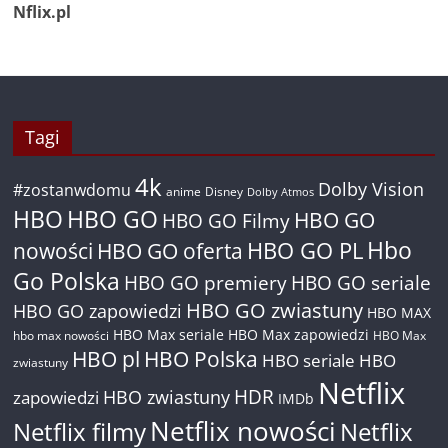
Nflix.pl
Tagi
4k
Dolby Vision
#zostanwdomu
anime
Disney
Dolby Atmos
HBO
HBO GO
HBO GO
HBO GO Filmy
Hbo
nowości
HBO GO oferta
HBO GO PL
Go Polska
HBO GO premiery
HBO GO seriale
HBO GO zwiastuny
HBO GO zapowiedzi
HBO MAX
HBO Max seriale
HBO Max zapowiedzi
hbo max nowości
HBO Max
HBO pl
HBO Polska
HBO seriale
HBO
zwiastuny
Netflix
HDR
HBO zwiastuny
zapowiedzi
IMDb
Netflix nowości
Netflix filmy
Netflix