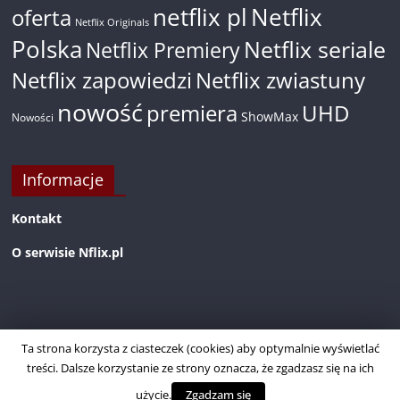
netflix pl
Netflix
oferta
Netflix Originals
Polska
Netflix seriale
Netflix Premiery
Netflix zapowiedzi
Netflix zwiastuny
nowość
premiera
UHD
ShowMax
Nowości
Informacje
Kontakt
O serwisie Nflix.pl
Ta strona korzysta z ciasteczek (cookies) aby optymalnie wyświetlać
treści. Dalsze korzystanie ze strony oznacza, że zgadzasz się na ich
użycie.
Zgadzam się