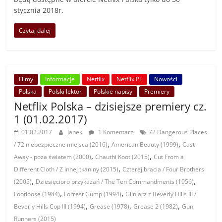
stycznia 2018r.
Czytaj dalej
Filmy
Informacje
Netflix
Netflix PL
Nowości
Polska
Polski lektor
Polskie napisy
Premiery
Netflix Polska – dzisiejsze premiery cz.
1 (01.02.2017)
01.02.2017
Janek
1 Komentarz
72 Dangerous Places
,
,
/ 72 niebezpieczne miejsca (2016)
American Beauty (1999)
Cast
,
,
Away - poza światem (2000)
Chauthi Koot (2015)
Cut From a
,
Different Cloth / Z innej tkaniny (2015)
Czterej bracia / Four Brothers
,
,
(2005)
Dziesięcioro przykazań / The Ten Commandments (1956)
,
,
Footloose (1984)
Forrest Gump (1994)
Gliniarz z Beverly Hills III /
,
,
,
Beverly Hills Cop III (1994)
Grease (1978)
Grease 2 (1982)
Gun
Runners (2015)