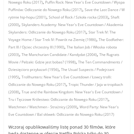
,
Nowego Roku (2017)
Puffin Rock: New Year's Eve Countdown / Wyspa
,
Puffinów: Odliczanie do Nowego Roku (2017)
Save the Last Dance / W
,
,
rytmie hip-hopu (2001)
School of Rock / Szkoła rocka (2003)
Shaft
,
(2000)
Skylanders Academy: New Year's Eve Countdown / Akademia
,
Skylanders: Odliczanie do Nowego Roku (2017)
Star Trek IV: The
,
Voyage Home / Star Trek IV: Powrót na Ziemię (1986)
The Godfather:
,
Part III / Ojciec chrzestny III (1990)
The Italian Job / Włoska robota
,
,
(2003)
The Manchurian Candidate / Kandydat (2004)
The Rugrats
,
Movie / Pełzaki: Gdzie jest bobas? (1998)
The Ten Commandments /
,
Dziesięcioro przykazań (1956)
The Usual Suspects / Podejrzani
,
(1995)
Trollhunters: New Year's Eve Countdown / Łowcy trolli:
,
Odliczanie do Nowego Roku (2017)
Tropic Thunder / Jaja w tropikach
,
(2008)
True and the Rainbow Kingdom: New Year's Eve Countdown /
,
Tru i Tęczowe Królestwo: Odliczanie do Nowego Roku (2017)
,
Watchmen / Watchmen - Strażnicy (2009)
Word Party: New Year's
Eve Countdown / Bal słówek: Odliczanie do Nowego Roku (2017)
Wczoraj opublikowaliśmy listę ponad 30 filmów, które
będą dostępne w ofercie Netflix Polska tylko do 30