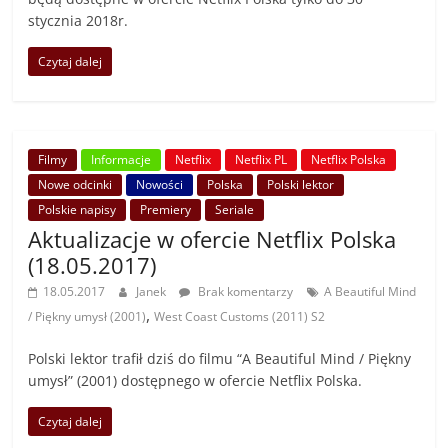
stycznia 2018r.
Czytaj dalej
Filmy
Informacje
Netflix
Netflix PL
Netflix Polska
Nowe odcinki
Nowości
Polska
Polski lektor
Polskie napisy
Premiery
Seriale
Aktualizacje w ofercie Netflix Polska
(18.05.2017)
18.05.2017
Janek
Brak komentarzy
A Beautiful Mind
,
/ Piękny umysł (2001)
West Coast Customs (2011) S2
Polski lektor trafił dziś do filmu “A Beautiful Mind / Piękny
umysł” (2001) dostępnego w ofercie Netflix Polska.
Czytaj dalej