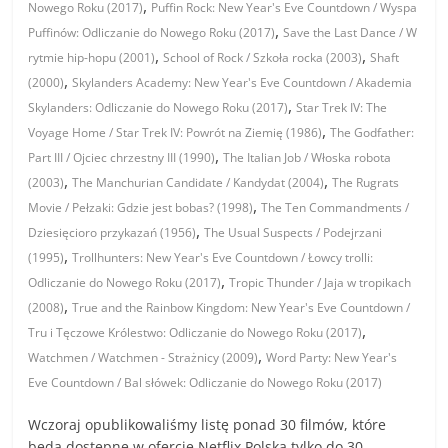
,
Nowego Roku (2017)
Puffin Rock: New Year's Eve Countdown / Wyspa
,
Puffinów: Odliczanie do Nowego Roku (2017)
Save the Last Dance / W
,
,
rytmie hip-hopu (2001)
School of Rock / Szkoła rocka (2003)
Shaft
,
(2000)
Skylanders Academy: New Year's Eve Countdown / Akademia
,
Skylanders: Odliczanie do Nowego Roku (2017)
Star Trek IV: The
,
Voyage Home / Star Trek IV: Powrót na Ziemię (1986)
The Godfather:
,
Part III / Ojciec chrzestny III (1990)
The Italian Job / Włoska robota
,
,
(2003)
The Manchurian Candidate / Kandydat (2004)
The Rugrats
,
Movie / Pełzaki: Gdzie jest bobas? (1998)
The Ten Commandments /
,
Dziesięcioro przykazań (1956)
The Usual Suspects / Podejrzani
,
(1995)
Trollhunters: New Year's Eve Countdown / Łowcy trolli:
,
Odliczanie do Nowego Roku (2017)
Tropic Thunder / Jaja w tropikach
,
(2008)
True and the Rainbow Kingdom: New Year's Eve Countdown /
,
Tru i Tęczowe Królestwo: Odliczanie do Nowego Roku (2017)
,
Watchmen / Watchmen - Strażnicy (2009)
Word Party: New Year's
Eve Countdown / Bal słówek: Odliczanie do Nowego Roku (2017)
Wczoraj opublikowaliśmy listę ponad 30 filmów, które
będą dostępne w ofercie Netflix Polska tylko do 30