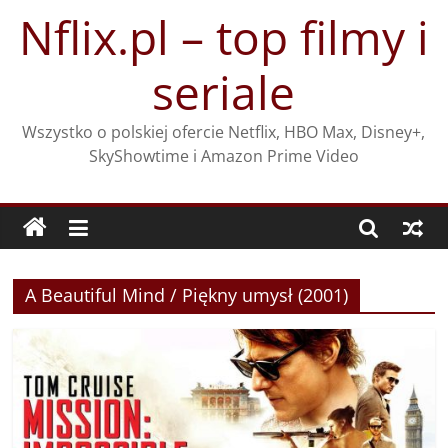
Przejdź
Nflix.pl – top filmy i
do
treści
seriale
Wszystko o polskiej ofercie Netflix, HBO Max, Disney+,
SkyShowtime i Amazon Prime Video
A Beautiful Mind / Piękny umysł (2001)