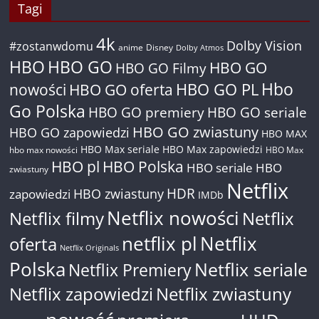
Tagi
4k
Dolby Vision
#zostanwdomu
anime
Disney
Dolby Atmos
HBO
HBO GO
HBO GO
HBO GO Filmy
Hbo
nowości
HBO GO oferta
HBO GO PL
Go Polska
HBO GO premiery
HBO GO seriale
HBO GO zwiastuny
HBO GO zapowiedzi
HBO MAX
HBO Max seriale
HBO Max zapowiedzi
hbo max nowości
HBO Max
HBO pl
HBO Polska
HBO seriale
HBO
zwiastuny
Netflix
HDR
HBO zwiastuny
zapowiedzi
IMDb
Netflix nowości
Netflix filmy
Netflix
netflix pl
Netflix
oferta
Netflix Originals
Polska
Netflix seriale
Netflix Premiery
Netflix zapowiedzi
Netflix zwiastuny