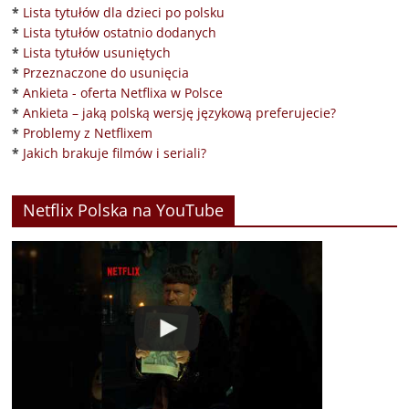
*
Lista tytułów dla dzieci po polsku
*
Lista tytułów ostatnio dodanych
*
Lista tytułów usuniętych
*
Przeznaczone do usunięcia
*
Ankieta - oferta Netflixa w Polsce
*
Ankieta – jaką polską wersję językową preferujecie?
*
Problemy z Netflixem
*
Jakich brakuje filmów i seriali?
Netflix Polska na YouTube