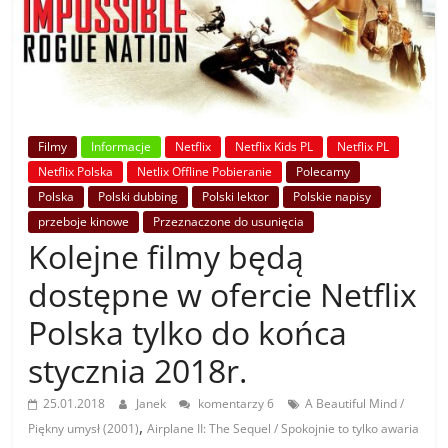
Filmy
Informacje
Netflix
Netflix Kids PL
Netflix PL
Netflix Polska
Netlix Offline Pobieranie
Polecamy
Polska
Polski dubbing
Polski lektor
Polskie napisy
przeboje kinowe
Przeznaczone do usunięcia
Kolejne filmy będą
dostępne w ofercie Netflix
Polska tylko do końca
stycznia 2018r.
25.01.2018
Janek
komentarzy 6
A Beautiful Mind /
,
Piękny umysł (2001)
Airplane II: The Sequel / Spokojnie to tylko awaria