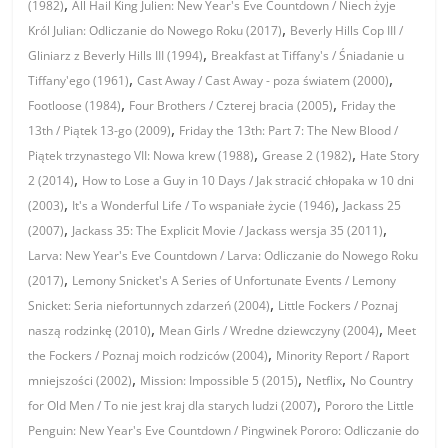
,
(1982)
All Hail King Julien: New Year's Eve Countdown / Niech żyje
,
Król Julian: Odliczanie do Nowego Roku (2017)
Beverly Hills Cop III /
,
Gliniarz z Beverly Hills III (1994)
Breakfast at Tiffany's / Śniadanie u
,
,
Tiffany'ego (1961)
Cast Away / Cast Away - poza światem (2000)
,
,
Footloose (1984)
Four Brothers / Czterej bracia (2005)
Friday the
,
13th / Piątek 13-go (2009)
Friday the 13th: Part 7: The New Blood /
,
,
Piątek trzynastego VII: Nowa krew (1988)
Grease 2 (1982)
Hate Story
,
2 (2014)
How to Lose a Guy in 10 Days / Jak stracić chłopaka w 10 dni
,
,
(2003)
It's a Wonderful Life / To wspaniałe życie (1946)
Jackass 25
,
,
(2007)
Jackass 35: The Explicit Movie / Jackass wersja 35 (2011)
Larva: New Year's Eve Countdown / Larva: Odliczanie do Nowego Roku
,
(2017)
Lemony Snicket's A Series of Unfortunate Events / Lemony
,
Snicket: Seria niefortunnych zdarzeń (2004)
Little Fockers / Poznaj
,
,
naszą rodzinkę (2010)
Mean Girls / Wredne dziewczyny (2004)
Meet
,
the Fockers / Poznaj moich rodziców (2004)
Minority Report / Raport
,
,
,
mniejszości (2002)
Mission: Impossible 5 (2015)
Netflix
No Country
,
for Old Men / To nie jest kraj dla starych ludzi (2007)
Pororo the Little
Penguin: New Year's Eve Countdown / Pingwinek Pororo: Odliczanie do