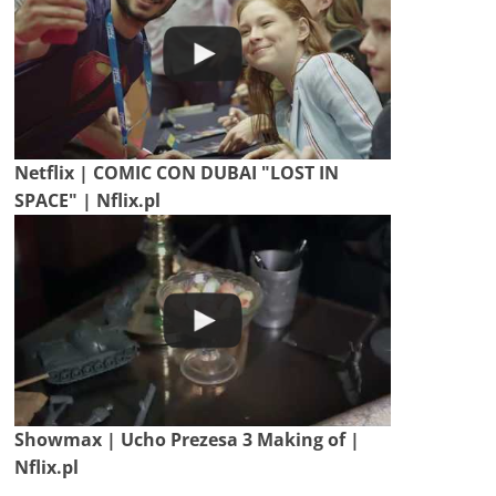
Netflix | COMIC CON DUBAI "LOST IN
SPACE" | Nflix.pl
Showmax | Ucho Prezesa 3 Making of |
Nflix.pl