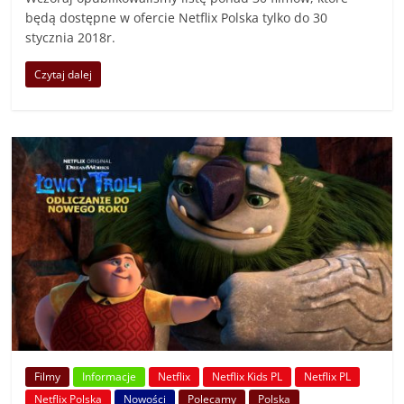
będą dostępne w ofercie Netflix Polska tylko do 30
stycznia 2018r.
Czytaj dalej
Filmy
Informacje
Netflix
Netflix Kids PL
Netflix PL
Netflix Polska
Nowości
Polecamy
Polska