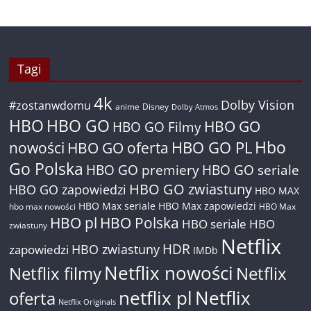
Tagi
4k
Dolby Vision
#zostanwdomu
anime
Disney
Dolby Atmos
HBO
HBO GO
HBO GO
HBO GO Filmy
Hbo
nowości
HBO GO oferta
HBO GO PL
Go Polska
HBO GO premiery
HBO GO seriale
HBO GO zwiastuny
HBO GO zapowiedzi
HBO MAX
HBO Max seriale
HBO Max zapowiedzi
hbo max nowości
HBO Max
HBO pl
HBO Polska
HBO seriale
HBO
zwiastuny
Netflix
HDR
HBO zwiastuny
zapowiedzi
IMDb
Netflix nowości
Netflix filmy
Netflix
netflix pl
Netflix
oferta
Netflix Originals