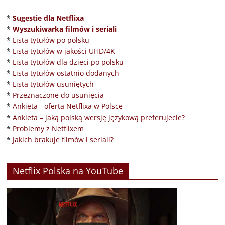
*
Sugestie dla Netflixa
*
Wyszukiwarka filmów i seriali
*
Lista tytułów po polsku
*
Lista tytułów w jakości UHD/4K
*
Lista tytułów dla dzieci po polsku
*
Lista tytułów ostatnio dodanych
*
Lista tytułów usuniętych
*
Przeznaczone do usunięcia
*
Ankieta - oferta Netflixa w Polsce
*
Ankieta – jaką polską wersję językową preferujecie?
*
Problemy z Netflixem
*
Jakich brakuje filmów i seriali?
Netflix Polska na YouTube