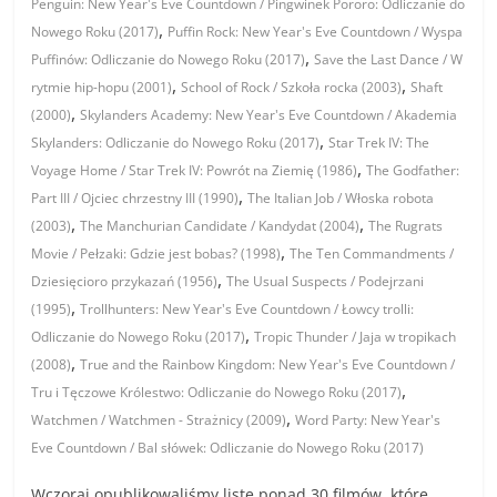
Penguin: New Year's Eve Countdown / Pingwinek Pororo: Odliczanie do
,
Nowego Roku (2017)
Puffin Rock: New Year's Eve Countdown / Wyspa
,
Puffinów: Odliczanie do Nowego Roku (2017)
Save the Last Dance / W
,
,
rytmie hip-hopu (2001)
School of Rock / Szkoła rocka (2003)
Shaft
,
(2000)
Skylanders Academy: New Year's Eve Countdown / Akademia
,
Skylanders: Odliczanie do Nowego Roku (2017)
Star Trek IV: The
,
Voyage Home / Star Trek IV: Powrót na Ziemię (1986)
The Godfather:
,
Part III / Ojciec chrzestny III (1990)
The Italian Job / Włoska robota
,
,
(2003)
The Manchurian Candidate / Kandydat (2004)
The Rugrats
,
Movie / Pełzaki: Gdzie jest bobas? (1998)
The Ten Commandments /
,
Dziesięcioro przykazań (1956)
The Usual Suspects / Podejrzani
,
(1995)
Trollhunters: New Year's Eve Countdown / Łowcy trolli:
,
Odliczanie do Nowego Roku (2017)
Tropic Thunder / Jaja w tropikach
,
(2008)
True and the Rainbow Kingdom: New Year's Eve Countdown /
,
Tru i Tęczowe Królestwo: Odliczanie do Nowego Roku (2017)
,
Watchmen / Watchmen - Strażnicy (2009)
Word Party: New Year's
Eve Countdown / Bal słówek: Odliczanie do Nowego Roku (2017)
Wczoraj opublikowaliśmy listę ponad 30 filmów, które