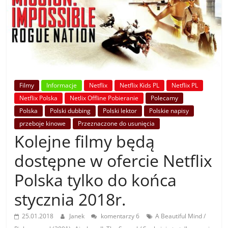
Filmy
Informacje
Netflix
Netflix Kids PL
Netflix PL
Netflix Polska
Netlix Offline Pobieranie
Polecamy
Polska
Polski dubbing
Polski lektor
Polskie napisy
przeboje kinowe
Przeznaczone do usunięcia
Kolejne filmy będą
dostępne w ofercie Netflix
Polska tylko do końca
stycznia 2018r.
25.01.2018
Janek
komentarzy 6
A Beautiful Mind /
,