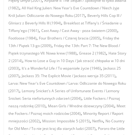
Piękny umysł (2001)
Airplane II: The Sequel / Spokojnie to tylko awaria
,
(1982)
All Hail King Julien: New Year's Eve Countdown / Niech żyje
,
Król Julian: Odliczanie do Nowego Roku (2017)
Beverly Hills Cop III /
,
Gliniarz z Beverly Hills III (1994)
Breakfast at Tiffany's / Śniadanie u
,
,
Tiffany'ego (1961)
Cast Away / Cast Away - poza światem (2000)
,
,
Footloose (1984)
Four Brothers / Czterej bracia (2005)
Friday the
,
13th / Piątek 13-go (2009)
Friday the 13th: Part 7: The New Blood /
,
,
Piątek trzynastego VII: Nowa krew (1988)
Grease 2 (1982)
Hate Story
,
2 (2014)
How to Lose a Guy in 10 Days / Jak stracić chłopaka w 10 dni
,
,
(2003)
It's a Wonderful Life / To wspaniałe życie (1946)
Jackass 25
,
,
(2007)
Jackass 35: The Explicit Movie / Jackass wersja 35 (2011)
Larva: New Year's Eve Countdown / Larva: Odliczanie do Nowego Roku
,
(2017)
Lemony Snicket's A Series of Unfortunate Events / Lemony
,
Snicket: Seria niefortunnych zdarzeń (2004)
Little Fockers / Poznaj
,
,
naszą rodzinkę (2010)
Mean Girls / Wredne dziewczyny (2004)
Meet
,
the Fockers / Poznaj moich rodziców (2004)
Minority Report / Raport
,
,
,
mniejszości (2002)
Mission: Impossible 5 (2015)
Netflix
No Country
,
for Old Men / To nie jest kraj dla starych ludzi (2007)
Pororo the Little