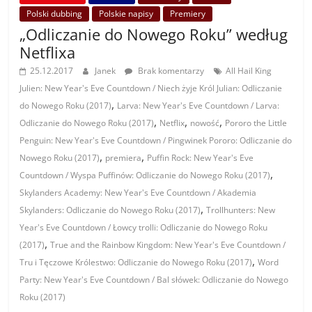
Polski dubbing
Polskie napisy
Premiery
„Odliczanie do Nowego Roku” według
Netflixa
25.12.2017
Janek
Brak komentarzy
All Hail King
Julien: New Year's Eve Countdown / Niech żyje Król Julian: Odliczanie
,
do Nowego Roku (2017)
Larva: New Year's Eve Countdown / Larva:
,
,
,
Odliczanie do Nowego Roku (2017)
Netflix
nowość
Pororo the Little
Penguin: New Year's Eve Countdown / Pingwinek Pororo: Odliczanie do
,
,
Nowego Roku (2017)
premiera
Puffin Rock: New Year's Eve
,
Countdown / Wyspa Puffinów: Odliczanie do Nowego Roku (2017)
Skylanders Academy: New Year's Eve Countdown / Akademia
,
Skylanders: Odliczanie do Nowego Roku (2017)
Trollhunters: New
Year's Eve Countdown / Łowcy trolli: Odliczanie do Nowego Roku
,
(2017)
True and the Rainbow Kingdom: New Year's Eve Countdown /
,
Tru i Tęczowe Królestwo: Odliczanie do Nowego Roku (2017)
Word
Party: New Year's Eve Countdown / Bal słówek: Odliczanie do Nowego
Roku (2017)