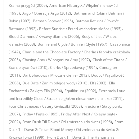
,
Kraina przygód (2009)
American History X / Więzień nienawiści
,
,
(1998)
Argo / Operacja Argo (2012)
Batman and Robin / Batman i
,
,
Robin (1997)
Batman Forever (1995)
Batman Returns / Powrót
,
,
Batmana (1992)
Before Sunrise / Przed wschodem słońca (1995)
,
Blood Diamond / Krwawy diament (2006)
Body of Lies / W sieci
,
,
kłamstw (2008)
Bonnie and Clyde / Bonnie i Clyde (1967)
Casablanca
,
(1942)
Charlie and the Chocolate Factory / Charlie i fabryka czekolady
,
,
(2005)
Chasing Amy / W pogoni za Amy (1997)
Clash of the Titans /
,
,
Starcie tytanów (2010)
Clerks / Sprzedawcy (1994)
Contagion
,
,
(2011)
Dark Shadows / Mroczne cienie (2012)
Doubt / Wątpliwość
,
,
,
(2008)
Due Date / Zanim odejdą wody (2010)
Elf (2003)
Ella
,
,
Enchanted / Zaklęta Ella (2004)
Equilibrium (2002)
Extremely Loud
,
and Incredibly Close / Strasznie głośno niesamowicie blisko (2011)
,
Four Christmases / Cztery Gwiazdki (2008)
Fracture / Słaby punkt
,
,
(2007)
Friday / Piątek (1995)
Friday After Next / Kolejny piątek
,
,
(2002)
From Dusk Till Dawn / Od zmierzchu do świtu (1996)
From
Dusk Till Dawn 2: Texas Blood Money / Od zmierzchu do świtu 2:
,
Krwawa forsa (1999)
From Dusk Till Dawn 3: The Hangman's