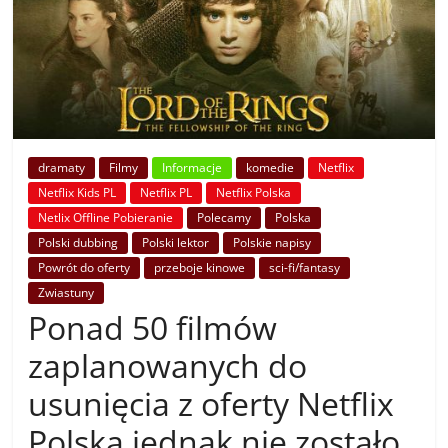
dramaty
Filmy
Informacje
komedie
Netflix
Netflix Kids PL
Netflix PL
Netflix Polska
Netlix Offline Pobieranie
Polecamy
Polska
Polski dubbing
Polski lektor
Polskie napisy
Powrót do oferty
przeboje kinowe
sci-fi/fantasy
Zwiastuny
Ponad 50 filmów
zaplanowanych do
usunięcia z oferty Netflix
Polska jednak nie zostało