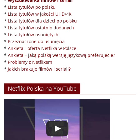
*
Wyszukiwarka filmów i seriali
*
Lista tytułów po polsku
*
Lista tytułów w jakości UHD/4K
*
Lista tytułów dla dzieci po polsku
*
Lista tytułów ostatnio dodanych
*
Lista tytułów usuniętych
*
Przeznaczone do usunięcia
*
Ankieta - oferta Netflixa w Polsce
*
Ankieta – jaką polską wersję językową preferujecie?
*
Problemy z Netflixem
*
Jakich brakuje filmów i seriali?
Netflix Polska na YouTube