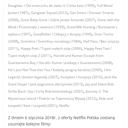
,
Daughter / Od zmierzchu do świtu 3: Córka kata (1999)
Full Metal
,
,
Jacket (1987)
Gangster Squad (2013)
Get Smart / Dorwać Smarta
,
,
(2008)
Gone Baby Gone / Gdzie jesteś Amando (2007)
Gone with the
,
Wind / Przeminęło z wiatrem (1939)
Good Will Hunting / Buntownik z
,
,
wyboru (1997)
GoodFellas / Chłopcy z ferajny (1990)
Gran Torino
,
,
(2008)
Gremlins / Gremliny rozrabiają (1984)
Hall Pass / Bez smyczy
,
,
(2011)
Happy Feet / Tupot małych stóp (2006)
Happy Feet Two /
,
Tupot małych stóp 2 (2011)
Harold and Kumar Escape from
,
Guantanamo Bay / Harold i Kumar uciekają z Guantanamo (2008)
,
He's Just Not That Into You / Kobiety pragną bardziej (2009)
I Am
,
,
Legend / Jestem legendą (2007)
Inception / Incepcja (2010)
Jack the
,
Giant Slayer / Jack pogromca olbrzymów (2013)
Jay and Silent Bob
,
Strike Back / Jay i Cichy Bob kontratakują (2001)
Journey 2: The
,
Mysterious Island / Podróż na Tajemniczą Wyspę (2012)
Kate and
,
Leopold / Kate i Leopold (2001)
Netflix
Z dniem 6 stycznia 2018r. z oferty Netflix Polska zostaną
usunięte kolejne filmy: