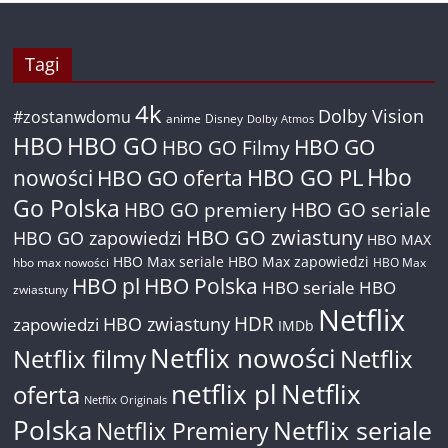
Tagi
4k
Dolby Vision
#zostanwdomu
anime
Disney
Dolby Atmos
HBO
HBO GO
HBO GO
HBO GO Filmy
Hbo
nowości
HBO GO oferta
HBO GO PL
Go Polska
HBO GO premiery
HBO GO seriale
HBO GO zwiastuny
HBO GO zapowiedzi
HBO MAX
HBO Max seriale
HBO Max zapowiedzi
hbo max nowości
HBO Max
HBO pl
HBO Polska
HBO seriale
HBO
zwiastuny
Netflix
HDR
HBO zwiastuny
zapowiedzi
IMDb
Netflix nowości
Netflix filmy
Netflix
netflix pl
Netflix
oferta
Netflix Originals
Polska
Netflix seriale
Netflix Premiery