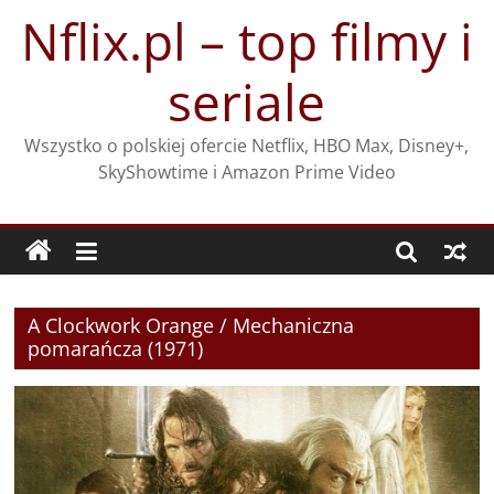
Przejdź
Nflix.pl – top filmy i
do
treści
seriale
Wszystko o polskiej ofercie Netflix, HBO Max, Disney+,
SkyShowtime i Amazon Prime Video
A Clockwork Orange / Mechaniczna
pomarańcza (1971)