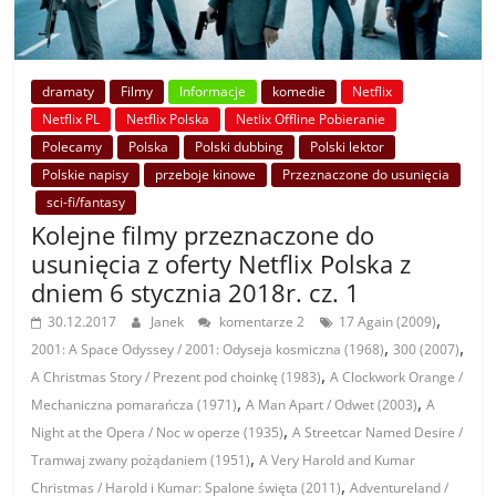
dramaty
Filmy
Informacje
komedie
Netflix
Netflix PL
Netflix Polska
Netlix Offline Pobieranie
Polecamy
Polska
Polski dubbing
Polski lektor
Polskie napisy
przeboje kinowe
Przeznaczone do usunięcia
sci-fi/fantasy
Kolejne filmy przeznaczone do
usunięcia z oferty Netflix Polska z
dniem 6 stycznia 2018r. cz. 1
,
30.12.2017
Janek
komentarze 2
17 Again (2009)
,
,
2001: A Space Odyssey / 2001: Odyseja kosmiczna (1968)
300 (2007)
,
A Christmas Story / Prezent pod choinkę (1983)
A Clockwork Orange /
,
,
Mechaniczna pomarańcza (1971)
A Man Apart / Odwet (2003)
A
,
Night at the Opera / Noc w operze (1935)
A Streetcar Named Desire /
,
Tramwaj zwany pożądaniem (1951)
A Very Harold and Kumar
,
Christmas / Harold i Kumar: Spalone święta (2011)
Adventureland /