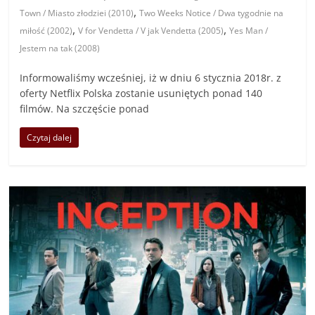
,
Town / Miasto złodziei (2010)
Two Weeks Notice / Dwa tygodnie na
,
,
miłość (2002)
V for Vendetta / V jak Vendetta (2005)
Yes Man /
Jestem na tak (2008)
Informowaliśmy wcześniej, iż w dniu 6 stycznia 2018r. z
oferty Netflix Polska zostanie usuniętych ponad 140
filmów. Na szczęście ponad
Czytaj dalej