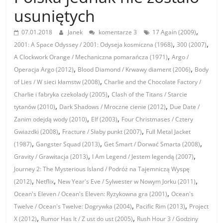
usuniętych
,
07.01.2018
Janek
komentarze 3
17 Again (2009)
,
,
2001: A Space Odyssey / 2001: Odyseja kosmiczna (1968)
300 (2007)
,
A Clockwork Orange / Mechaniczna pomarańcza (1971)
Argo /
,
,
Operacja Argo (2012)
Blood Diamond / Krwawy diament (2006)
Body
,
of Lies / W sieci kłamstw (2008)
Charlie and the Chocolate Factory /
,
Charlie i fabryka czekolady (2005)
Clash of the Titans / Starcie
,
,
tytanów (2010)
Dark Shadows / Mroczne cienie (2012)
Due Date /
,
,
Zanim odejdą wody (2010)
Elf (2003)
Four Christmases / Cztery
,
,
Gwiazdki (2008)
Fracture / Słaby punkt (2007)
Full Metal Jacket
,
,
,
(1987)
Gangster Squad (2013)
Get Smart / Dorwać Smarta (2008)
,
,
Gravity / Grawitacja (2013)
I Am Legend / Jestem legendą (2007)
Journey 2: The Mysterious Island / Podróż na Tajemniczą Wyspę
,
,
,
(2012)
Netflix
New Year's Eve / Sylwester w Nowym Jorku (2011)
,
Ocean's Eleven / Ocean's Eleven: Ryzykowna gra (2001)
Ocean's
,
,
Twelve / Ocean's Twelve: Dogrywka (2004)
Pacific Rim (2013)
Project
,
,
X (2012)
Rumor Has It / Z ust do ust (2005)
Rush Hour 3 / Godziny