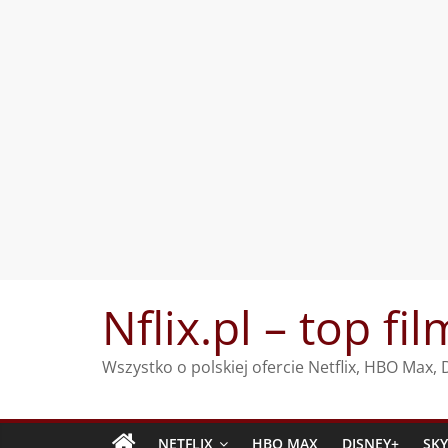
Przejdź
Nflix.pl – top fil
do
treści
Wszystko o polskiej ofercie Netflix, HBO Max
NETFLIX
HBO MAX
DISNEY+
SK