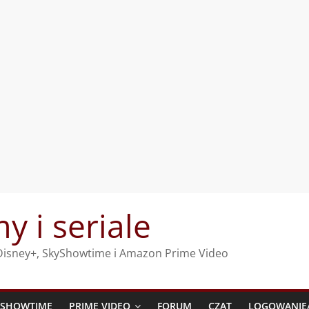
my i seriale
, Disney+, SkyShowtime i Amazon Prime Video
YSHOWTIME
PRIME VIDEO
FORUM
CZAT
LOGOWANIE/