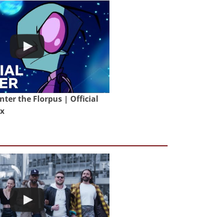
nter the Florpus | Official
ix