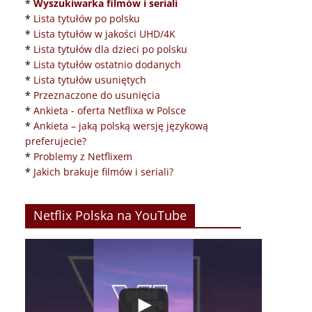
*
Wyszukiwarka filmów i seriali
*
Lista tytułów po polsku
*
Lista tytułów w jakości UHD/4K
*
Lista tytułów dla dzieci po polsku
*
Lista tytułów ostatnio dodanych
*
Lista tytułów usuniętych
*
Przeznaczone do usunięcia
*
Ankieta - oferta Netflixa w Polsce
*
Ankieta – jaką polską wersję językową
preferujecie?
*
Problemy z Netflixem
*
Jakich brakuje filmów i seriali?
Netflix Polska na YouTube