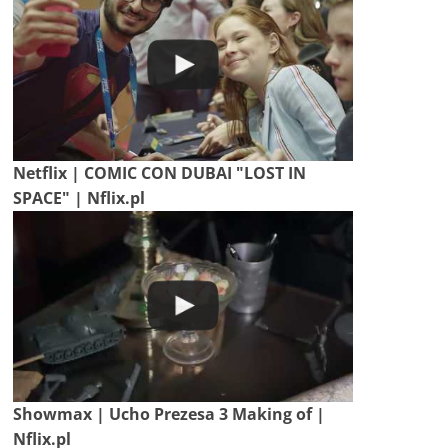
Netflix | COMIC CON DUBAI "LOST IN
SPACE" | Nflix.pl
Showmax | Ucho Prezesa 3 Making of |
Nflix.pl