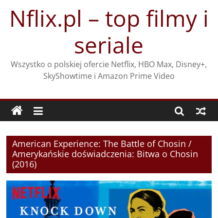
Przejdź
Nflix.pl – top filmy i
do
treści
seriale
Wszystko o polskiej ofercie Netflix, HBO Max, Disney+,
SkyShowtime i Amazon Prime Video
American Experience: The Battle of Chosin /
Amerykańskie doświadczenia: Bitwa o Chosin
(2016)