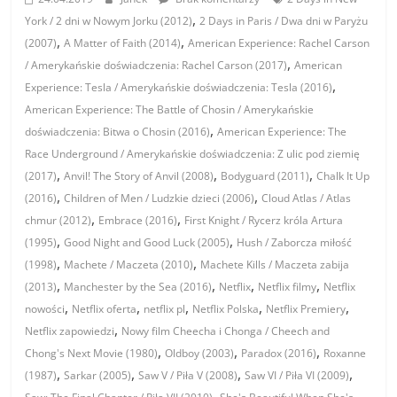
,
York / 2 dni w Nowym Jorku (2012)
2 Days in Paris / Dwa dni w Paryżu
,
,
(2007)
A Matter of Faith (2014)
American Experience: Rachel Carson
,
/ Amerykańskie doświadczenia: Rachel Carson (2017)
American
,
Experience: Tesla / Amerykańskie doświadczenia: Tesla (2016)
American Experience: The Battle of Chosin / Amerykańskie
,
doświadczenia: Bitwa o Chosin (2016)
American Experience: The
Race Underground / Amerykańskie doświadczenia: Z ulic pod ziemię
,
,
,
(2017)
Anvil! The Story of Anvil (2008)
Bodyguard (2011)
Chalk It Up
,
,
(2016)
Children of Men / Ludzkie dzieci (2006)
Cloud Atlas / Atlas
,
,
chmur (2012)
Embrace (2016)
First Knight / Rycerz króla Artura
,
,
(1995)
Good Night and Good Luck (2005)
Hush / Zaborcza miłość
,
,
(1998)
Machete / Maczeta (2010)
Machete Kills / Maczeta zabija
,
,
,
,
(2013)
Manchester by the Sea (2016)
Netflix
Netflix filmy
Netflix
,
,
,
,
,
nowości
Netflix oferta
netflix pl
Netflix Polska
Netflix Premiery
,
Netflix zapowiedzi
Nowy film Cheecha i Chonga / Cheech and
,
,
,
Chong's Next Movie (1980)
Oldboy (2003)
Paradox (2016)
Roxanne
,
,
,
,
(1987)
Sarkar (2005)
Saw V / Piła V (2008)
Saw VI / Piła VI (2009)
,