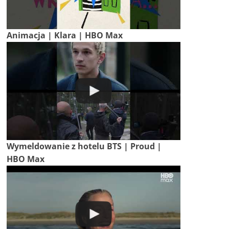
Animacja | Klara | HBO Max
Wymeldowanie z hotelu BTS | Proud |
HBO Max