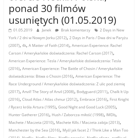
ponad 30 filmów
usuniętych (01.05.2019)
01.05.2019
Janek
Brak komentarzy
2 Days in New
,
York / 2 dni w Nowym Jorku (2012)
2 Days in Paris / Dwa dni w Paryżu
,
,
,
(2007)
4k
A Matter of Faith (2014)
American Experience: Rachel
,
Carson / Amerykańskie doświadczenia: Rachel Carson (2017)
American Experience: Tesla / Amerykańskie doświadczenia: Tesla
,
(2016)
American Experience: The Battle of Chosin / Amerykańskie
,
doświadczenia: Bitwa o Chosin (2016)
American Experience: The
Race Underground / Amerykańskie doświadczenia: Z ulic pod ziemię
,
,
,
(2017)
Anvil! The Story of Anvil (2008)
Bodyguard (2011)
Chalk It Up
,
,
,
(2016)
Cloud Atlas / Atlas chmur (2012)
Embrace (2016)
First Knight
,
,
/ Rycerz króla Artura (1995)
Good Night and Good Luck (2005)
,
,
,
Hunter Gatherer (2016)
Hush / Zaborcza miłość (1998)
IMDb
,
,
Machete / Maczeta (2010)
Machete Kills / Maczeta zabija (2013)
,
Manchester by the Sea (2016)
Myśl jak facet 2 / Think Like a Man Too
,
,
,
,
,
,
(2014)
Netflix
Netflix filmy
Netflix nowości
Netflix oferta
netflix pl