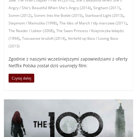
Saw: The Final Chapter / Piła VII (2010)
She's Beautiful When She's
,
,
Angry / She's Beautiful When She's Angry (2014)
Singham (2011)
,
,
,
Somm (2012)
Somm: Into the Bottle (2015)
Starboard Light (2013)
,
,
Stepmom / Mamuśka (1998)
The Ides of March / Idy marcowe (2011)
,
The Reader / Lektor (2008)
The Swan Princess / Księżniczka łabędzi
,
,
(1994)
Toscaanse bruiloft (2014)
Verliefd op Ibiza / Loving Ibiza
(2013)
Zgodnie z naszymi wcześniejszymi zapowiedziami z oferty
Netflix Polska został dziś usunięty film:
Czytaj dalej