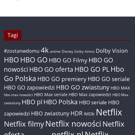
Tagi
4k
Dolby Vision
#zostanwdomu
anime
Disney
Dolby Atmos
HBO
HBO GO
HBO GO
HBO GO Filmy
Hbo
nowości
HBO GO oferta
HBO GO PL
Go Polska
HBO GO premiery
HBO GO seriale
HBO GO zwiastuny
HBO GO zapowiedzi
HBO MAX
HBO Max seriale
HBO Max zapowiedzi
hbo max nowości
HBO Max
HBO pl
HBO Polska
HBO seriale
HBO
zwiastuny
Netflix
HDR
HBO zwiastuny
zapowiedzi
IMDb
Netflix nowości
Netflix filmy
Netflix
netflix pl
Netflix
oferta