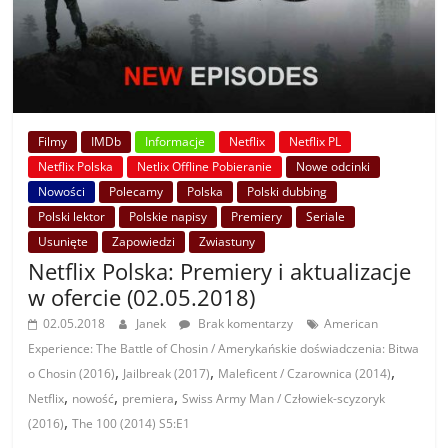
Filmy
IMDb
Informacje
Netflix
Netflix PL
Netflix Polska
Netlix Offline Pobieranie
Nowe odcinki
Nowości
Polecamy
Polska
Polski dubbing
Polski lektor
Polskie napisy
Premiery
Seriale
Usunięte
Zapowiedzi
Zwiastuny
Netflix Polska: Premiery i aktualizacje
w ofercie (02.05.2018)
02.05.2018
Janek
Brak komentarzy
American
Experience: The Battle of Chosin / Amerykańskie doświadczenia: Bitwa
,
,
,
o Chosin (2016)
Jailbreak (2017)
Maleficent / Czarownica (2014)
,
,
,
Netflix
nowość
premiera
Swiss Army Man / Człowiek-scyzoryk
,
(2016)
The 100 (2014) S5:E1