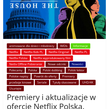
animowane dla dzieci i młodzieży
IMDb
Informacje
Netflix
Netflix Kids PL
Netflix Original
Netflix PL
Netflix Polska
Netflix wyprodukowany film
Netlix Offline Pobieranie
Nowe odcinki
Nowości
Polecamy
Polska
Polski dubbing
Polski lektor
Polskie napisy
Powrót do oferty
Premiery
przeboje kinowe
Seriale
Tytuły skasowane
UHD/4K
Usunięte
Premiery i aktualizacje w
ofercie Netflix Polska,