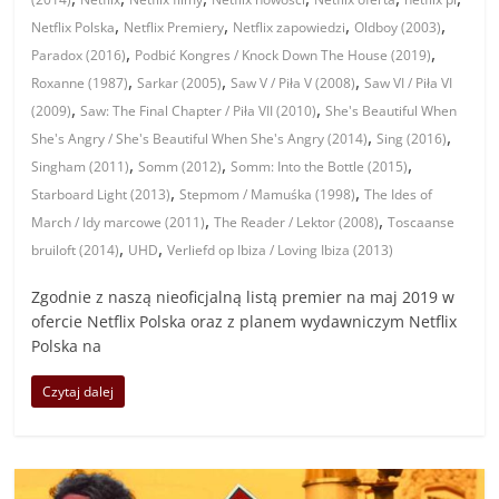
,
,
,
,
Netflix Polska
Netflix Premiery
Netflix zapowiedzi
Oldboy (2003)
,
,
Paradox (2016)
Podbić Kongres / Knock Down The House (2019)
,
,
,
Roxanne (1987)
Sarkar (2005)
Saw V / Piła V (2008)
Saw VI / Piła VI
,
,
(2009)
Saw: The Final Chapter / Piła VII (2010)
She's Beautiful When
,
,
She's Angry / She's Beautiful When She's Angry (2014)
Sing (2016)
,
,
,
Singham (2011)
Somm (2012)
Somm: Into the Bottle (2015)
,
,
Starboard Light (2013)
Stepmom / Mamuśka (1998)
The Ides of
,
,
March / Idy marcowe (2011)
The Reader / Lektor (2008)
Toscaanse
,
,
bruiloft (2014)
UHD
Verliefd op Ibiza / Loving Ibiza (2013)
Zgodnie z naszą nieoficjalną listą premier na maj 2019 w
ofercie Netflix Polska oraz z planem wydawniczym Netflix
Polska na
Czytaj dalej