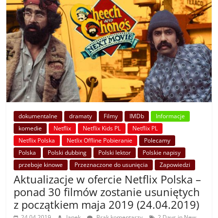
dokumentalne
dramaty
Filmy
IMDb
Informacje
komedie
Netflix
Netflix Kids PL
Netflix PL
Netflix Polska
Netlix Offline Pobieranie
Polecamy
Polska
Polski dubbing
Polski lektor
Polskie napisy
przeboje kinowe
Przeznaczone do usunięcia
Zapowiedzi
Aktualizacje w ofercie Netflix Polska –
ponad 30 filmów zostanie usuniętych
z początkiem maja 2019 (24.04.2019)
24.04.2019
Janek
Brak komentarzy
2 Days in New