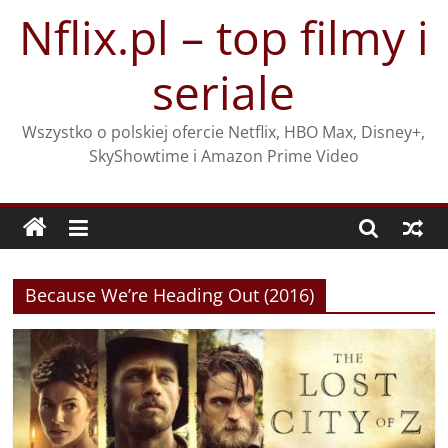
Przejdź
Nflix.pl – top filmy i
do
treści
seriale
Wszystko o polskiej ofercie Netflix, HBO Max, Disney+,
SkyShowtime i Amazon Prime Video
Because We’re Heading Out (2016)