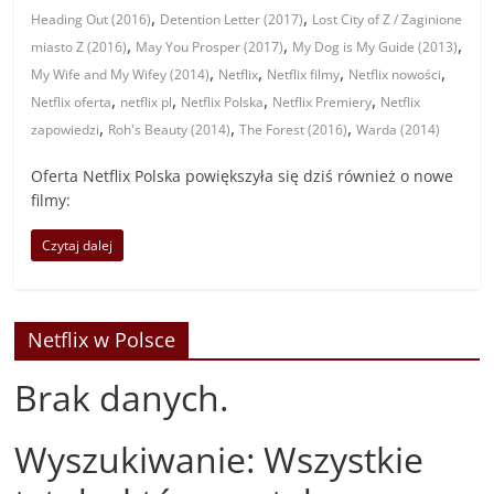
,
,
Heading Out (2016)
Detention Letter (2017)
Lost City of Z / Zaginione
,
,
,
miasto Z (2016)
May You Prosper (2017)
My Dog is My Guide (2013)
,
,
,
,
My Wife and My Wifey (2014)
Netflix
Netflix filmy
Netflix nowości
,
,
,
,
Netflix oferta
netflix pl
Netflix Polska
Netflix Premiery
Netflix
,
,
,
zapowiedzi
Roh's Beauty (2014)
The Forest (2016)
Warda (2014)
Oferta Netflix Polska powiększyła się dziś również o nowe
filmy:
Czytaj dalej
Netflix w Polsce
Brak danych.
Wyszukiwanie: Wszystkie