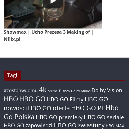
Showmax | Ucho Prezesa 3 Making of |
Nflix.pl
Tagi
4k
Dolby Vision
#zostanwdomu
anime
Disney
Dolby Atmos
HBO
HBO GO
HBO GO
HBO GO Filmy
Hbo
nowości
HBO GO oferta
HBO GO PL
Go Polska
HBO GO premiery
HBO GO seriale
HBO GO zwiastuny
HBO GO zapowiedzi
HBO MAX