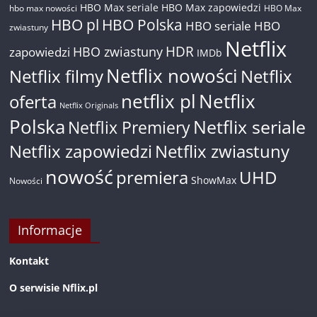
HBO Max seriale
HBO Max zapowiedzi
hbo max nowości
HBO Max
HBO pl
HBO Polska
HBO seriale
HBO
zwiastuny
Netflix
HDR
HBO zwiastuny
zapowiedzi
IMDb
Netflix nowości
Netflix filmy
Netflix
netflix pl
Netflix
oferta
Netflix Originals
Polska
Netflix seriale
Netflix Premiery
Netflix zapowiedzi
Netflix zwiastuny
nowość
premiera
UHD
ShowMax
Nowości
Informacje
Kontakt
O serwisie Nflix.pl