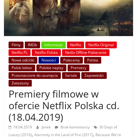
Filmy
IMDb
Informacje
Netflix
Netflix Original
Netflix PL
Netflix Polska
Netlix Offline Pobieranie
Nowe odcinki
Nowości
Polecamy
Polska
Polski lektor
Polskie napisy
Premiery
Przeznaczone do usunięcia
Seriale
Zapowiedzi
Zwiastuny
Premiery filmowe w
ofercie Netflix Polska cd.
(18.04.2019)
18.04.2019
Janek
Brak komentarzy
30 Days of
,
,
Luxury (2016)
Alarmoty in the Land of Fire (2017)
Because We're