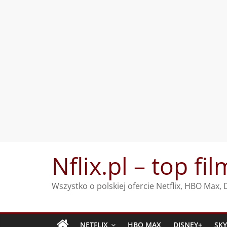
Przejdź
Nflix.pl – top fil
do
treści
Wszystko o polskiej ofercie Netflix, HBO Max
NETFLIX
HBO MAX
DISNEY+
SK