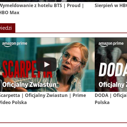
Wymeldowanie z hotelu BTS | Proud |
Sierpień w H
HBO Max
iedzi
Scarpetta | Oficjalny Zwiastun | Prime
DODA | Oficja
Video Polska
Polska