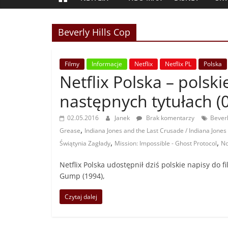
Beverly Hills Cop
Filmy
Informacje
Netflix
Netflix PL
Polska
Netflix Polska – polsk
następnych tytułach (
02.05.2016
Janek
Brak komentarzy
Beverl
,
Grease
Indiana Jones and the Last Crusade / Indiana Jones 
,
,
Świątynia Zagłady
Mission: Impossible - Ghost Protocol
No
Netflix Polska udostępnił dziś polskie napisy do fi
Gump (1994),
Czytaj dalej