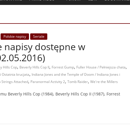
Polskie napisy
Seriale
ie napisy dostępne w
02.05.2016)
,
,
,
,
y Hills Cop
Beverly Hills Cop II
Forrest Gump
Fuller House / Pełniejsza chata
,
i Ostatnia krucjata
Indiana Jones and the Temple of Doom / Indiana Jones i
,
,
,
 Strings Attached
Paranormal Activity 2
Tomb Raider
We're the Millers
lmu Beverly Hills Cop (1984), Beverly Hills Cop II (1987), Forrest