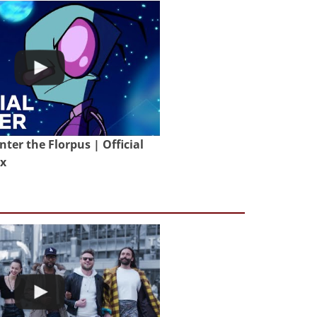
nter the Florpus | Official
ix