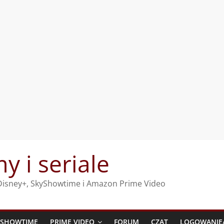
my i seriale
, Disney+, SkyShowtime i Amazon Prime Video
YSHOWTIME
PRIME VIDEO
FORUM
CZAT
LOGOWANIE/