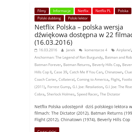
Filmy
Informacje
Netflix
Netflix PL
Polska
Polski dubbing
Polski lektor
Netflix Polska – polska wersja
dźwiękowa dostępna w 22 filma
(16.03.2016)
16.03.2016
Janek
komentarze 4
Airplane!
,
Anchorman: The Legend of Ron Burgundy
Batman and Rob
,
,
,
Batman Forever
Batman Returns
Beverly Hills Cop
Bever
,
,
,
,
Hills Cop II
Case 39
Catch Me If You Can
Chinatown
Clue
,
,
,
,
Coach Carter
Collateral
Coming to America
Flight
Footl
,
,
,
(2011)
Forrest Gump
G.I. Joe: Retaliation
G.I. Joe: The Rise
,
,
,
Cobra
Sherlock Holmes
Speed Racer
The Dictator
Netflix Polska udostępnił dziś polskiego lektora 
filmach: The Dictator (2012), Batman Returns (199
Flight (2012), Chinatown (1974), Beverly Hills Cop
Czytaj dalej