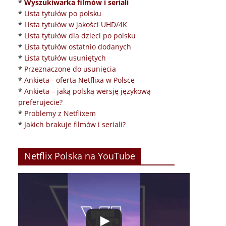
*
Wyszukiwarka filmów i seriali
*
Lista tytułów po polsku
*
Lista tytułów w jakości UHD/4K
*
Lista tytułów dla dzieci po polsku
*
Lista tytułów ostatnio dodanych
*
Lista tytułów usuniętych
*
Przeznaczone do usunięcia
*
Ankieta - oferta Netflixa w Polsce
*
Ankieta – jaką polską wersję językową
preferujecie?
*
Problemy z Netflixem
*
Jakich brakuje filmów i seriali?
Netflix Polska na YouTube