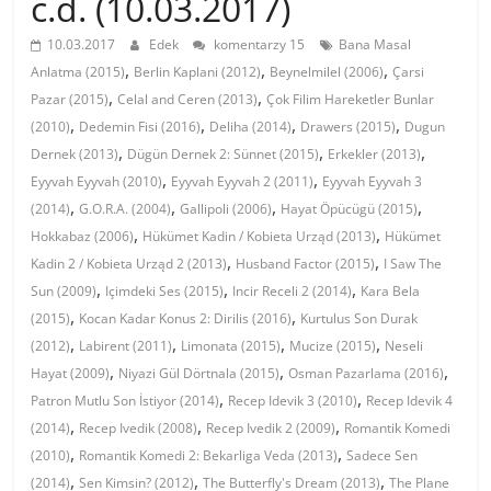
c.d. (10.03.2017)
10.03.2017
Edek
komentarzy 15
Bana Masal
,
,
,
Anlatma (2015)
Berlin Kaplani (2012)
Beynelmilel (2006)
Çarsi
,
,
Pazar (2015)
Celal and Ceren (2013)
Çok Filim Hareketler Bunlar
,
,
,
,
(2010)
Dedemin Fisi (2016)
Deliha (2014)
Drawers (2015)
Dugun
,
,
,
Dernek (2013)
Dügün Dernek 2: Sünnet (2015)
Erkekler (2013)
,
,
Eyyvah Eyyvah (2010)
Eyyvah Eyyvah 2 (2011)
Eyyvah Eyyvah 3
,
,
,
,
(2014)
G.O.R.A. (2004)
Gallipoli (2006)
Hayat Öpücügü (2015)
,
,
Hokkabaz (2006)
Hükümet Kadin / Kobieta Urząd (2013)
Hükümet
,
,
Kadin 2 / Kobieta Urząd 2 (2013)
Husband Factor (2015)
I Saw The
,
,
,
Sun (2009)
Içimdeki Ses (2015)
Incir Receli 2 (2014)
Kara Bela
,
,
(2015)
Kocan Kadar Konus 2: Dirilis (2016)
Kurtulus Son Durak
,
,
,
,
(2012)
Labirent (2011)
Limonata (2015)
Mucize (2015)
Neseli
,
,
,
Hayat (2009)
Niyazi Gül Dörtnala (2015)
Osman Pazarlama (2016)
,
,
Patron Mutlu Son İstiyor (2014)
Recep Idevik 3 (2010)
Recep Idevik 4
,
,
,
(2014)
Recep Ivedik (2008)
Recep Ivedik 2 (2009)
Romantik Komedi
,
,
(2010)
Romantik Komedi 2: Bekarliga Veda (2013)
Sadece Sen
,
,
,
(2014)
Sen Kimsin? (2012)
The Butterfly's Dream (2013)
The Plane