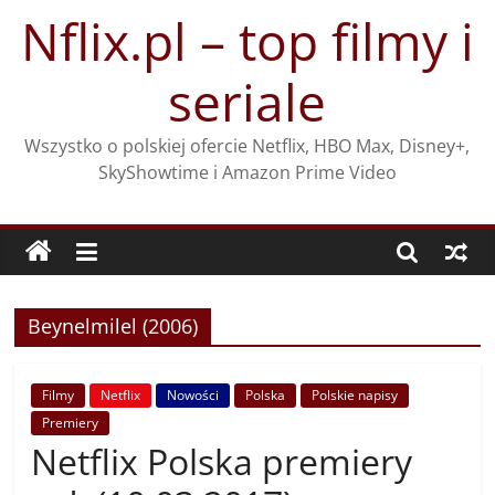
Przejdź
Nflix.pl – top filmy i
do
treści
seriale
Wszystko o polskiej ofercie Netflix, HBO Max, Disney+,
SkyShowtime i Amazon Prime Video
Beynelmilel (2006)
Filmy
Netflix
Nowości
Polska
Polskie napisy
Premiery
Netflix Polska premiery