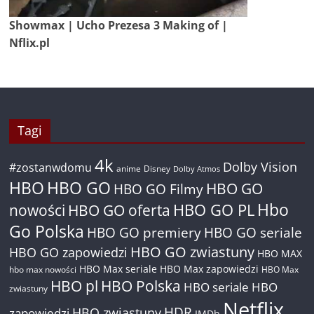
Showmax | Ucho Prezesa 3 Making of |
Nflix.pl
Tagi
4k
Dolby Vision
#zostanwdomu
anime
Disney
Dolby Atmos
HBO
HBO GO
HBO GO
HBO GO Filmy
Hbo
nowości
HBO GO oferta
HBO GO PL
Go Polska
HBO GO premiery
HBO GO seriale
HBO GO zwiastuny
HBO GO zapowiedzi
HBO MAX
HBO Max seriale
HBO Max zapowiedzi
hbo max nowości
HBO Max
HBO pl
HBO Polska
HBO seriale
HBO
zwiastuny
Netflix
HDR
HBO zwiastuny
zapowiedzi
IMDb