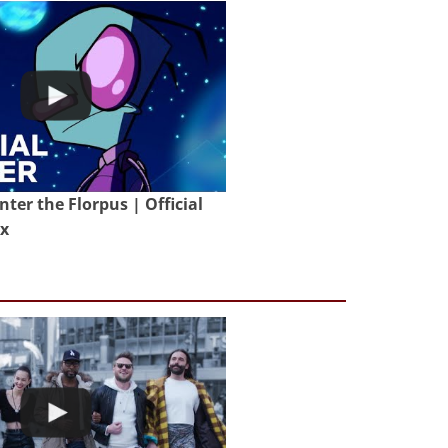
nter the Florpus | Official
ix