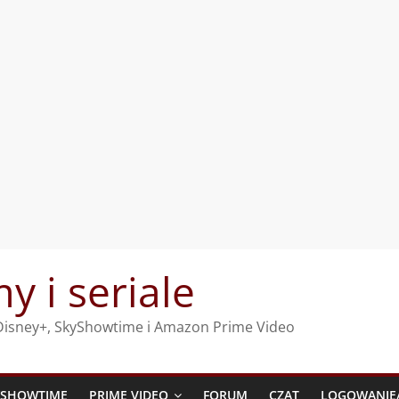
my i seriale
, Disney+, SkyShowtime i Amazon Prime Video
YSHOWTIME
PRIME VIDEO
FORUM
CZAT
LOGOWANIE/