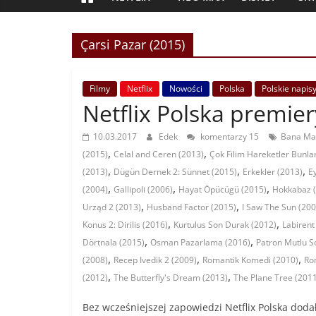
Çarsi Pazar (2015)
Filmy
Netflix
Nowości
Polska
Polskie napis
Netflix Polska premiery
10.03.2017
Edek
komentarzy 15
Bana Mas
,
,
(2015)
Celal and Ceren (2013)
Çok Filim Hareketler Bunla
,
,
,
(2013)
Dügün Dernek 2: Sünnet (2015)
Erkekler (2013)
E
,
,
,
(2004)
Gallipoli (2006)
Hayat Öpücügü (2015)
Hokkabaz 
,
,
Urząd 2 (2013)
Husband Factor (2015)
I Saw The Sun (200
,
,
Konus 2: Dirilis (2016)
Kurtulus Son Durak (2012)
Labirent
,
,
Dörtnala (2015)
Osman Pazarlama (2016)
Patron Mutlu So
,
,
,
(2008)
Recep Ivedik 2 (2009)
Romantik Komedi (2010)
Ro
,
,
(2012)
The Butterfly's Dream (2013)
The Plane Tree (201
Bez wcześniejszej zapowiedzi Netflix Polska dodał