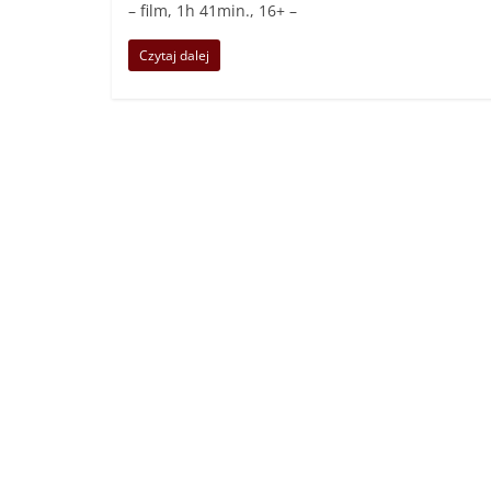
– film, 1h 41min., 16+ –
Czytaj dalej