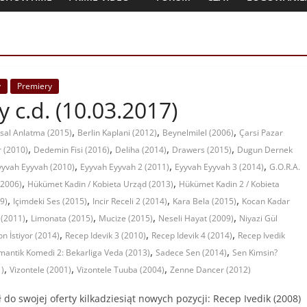
y
Premiery
 c.d. (10.03.2017)
,
,
,
al Anlatma (2015)
Berlin Kaplani (2012)
Beynelmilel (2006)
Çarsi Pazar
,
,
,
,
r (2010)
Dedemin Fisi (2016)
Deliha (2014)
Drawers (2015)
Dugun Dernek
,
,
,
yyvah Eyyvah (2010)
Eyyvah Eyyvah 2 (2011)
Eyyvah Eyyvah 3 (2014)
G.O.R.A.
,
,
(2006)
Hükümet Kadin / Kobieta Urząd (2013)
Hükümet Kadin 2 / Kobieta
,
,
,
,
9)
Içimdeki Ses (2015)
Incir Receli 2 (2014)
Kara Bela (2015)
Kocan Kadar
,
,
,
,
 (2011)
Limonata (2015)
Mucize (2015)
Neseli Hayat (2009)
Niyazi Gül
,
,
,
n İstiyor (2014)
Recep Idevik 3 (2010)
Recep Idevik 4 (2014)
Recep Ivedik
,
,
mantik Komedi 2: Bekarliga Veda (2013)
Sadece Sen (2014)
Sen Kimsin?
,
,
,
1)
Vizontele (2001)
Vizontele Tuuba (2004)
Zenne Dancer (2012)
 do swojej oferty kilkadziesiąt nowych pozycji: Recep Ivedik (2008)