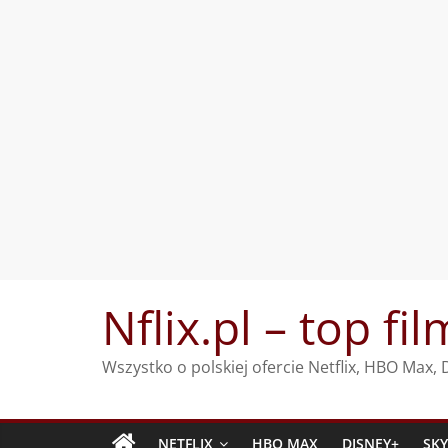
Przejdź
Nflix.pl – top fil
do
treści
Wszystko o polskiej ofercie Netflix, HBO Max
NETFLIX
HBO MAX
DISNEY+
SK