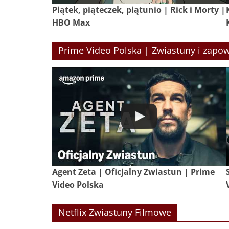
Piątek, piąteczek, piątunio | Rick i Morty |
HBO Max
Prime Video Polska | Zwiastuny i zapow
Agent Zeta | Oficjalny Zwiastun | Prime
Video Polska
Netflix Zwiastuny Filmowe