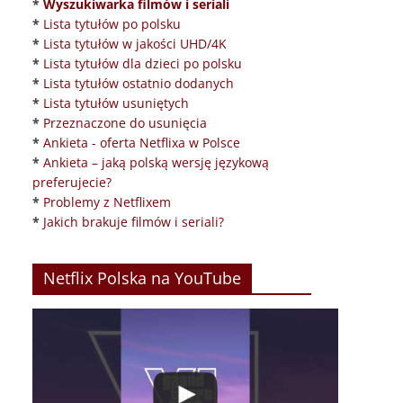
*
Wyszukiwarka filmów i seriali
*
Lista tytułów po polsku
*
Lista tytułów w jakości UHD/4K
*
Lista tytułów dla dzieci po polsku
*
Lista tytułów ostatnio dodanych
*
Lista tytułów usuniętych
*
Przeznaczone do usunięcia
*
Ankieta - oferta Netflixa w Polsce
*
Ankieta – jaką polską wersję językową
preferujecie?
*
Problemy z Netflixem
*
Jakich brakuje filmów i seriali?
Netflix Polska na YouTube