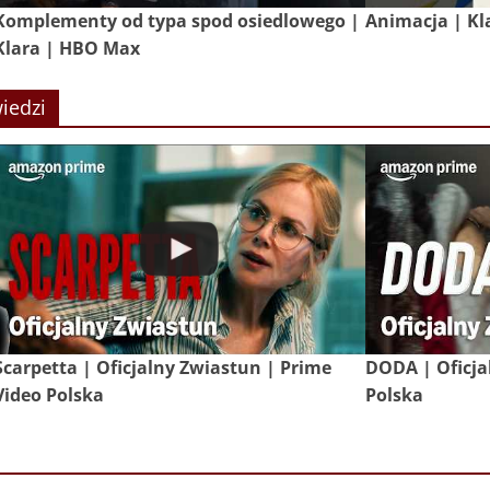
Komplementy od typa spod osiedlowego |
Animacja | Kl
Klara | HBO Max
iedzi
Scarpetta | Oficjalny Zwiastun | Prime
DODA | Oficja
Video Polska
Polska