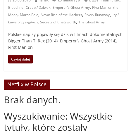
20.05.2016
Janek
komentarzy 9
Bigger Than T. Rex
,
,
,
Bloodline
Creep / Dziwak
Emperor's Ghost Army
First Man on the
,
,
,
,
Moon
Marco Polo
Nova: Rise of the Hackers
River
Runaway Jury /
,
,
Ława przysięgłych
Secrets of Chatsworth
The Ghost Army
Polskie napisy pojawiły się dziś w filmach dokumentalnych
Bigger Than T. Rex (2014), Emperor’s Ghost Army (2014),
First Man on
Czytaj dalej
Netflix w Polsce
Brak danych.
Wyszukiwanie: Wszystkie
tytuły, które zostały