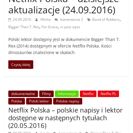
aktualizacje (24.09.2016)
,
24.09.2016
fifinho
komentarze 2
Band of Robbers
,
,
Bigger Than T. Rex
For Grace
in your eyes
Polski lektor dostępny jest w dokumencie Bigger Than T.
Rex (2014) dostępnym w ofercie Netflix Polska. Kości
dinozaurów znalezione w skałach
Czytaj dalej
dokumentalne
Filmy
Informacje
Netflix
Netflix PL
Polska
Polski lektor
Polskie napisy
Netflix Polska – polskie napisy i lektor
dostępne w następnych tytułach
(20.05.2016)
,