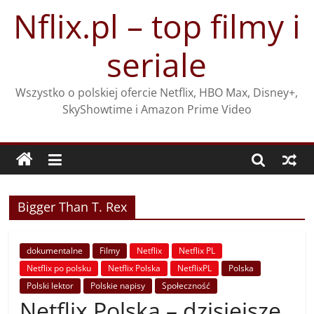
Przejdź
Nflix.pl – top filmy i
do
treści
seriale
Wszystko o polskiej ofercie Netflix, HBO Max, Disney+,
SkyShowtime i Amazon Prime Video
Bigger Than T. Rex
dokumentalne
Filmy
Netflix
Netflix PL
Netflix po polsku
Netflix Polska
NetflixPL
Polska
Polski lektor
Polskie napisy
Społeczność
Netflix Polska – dzisiejsze