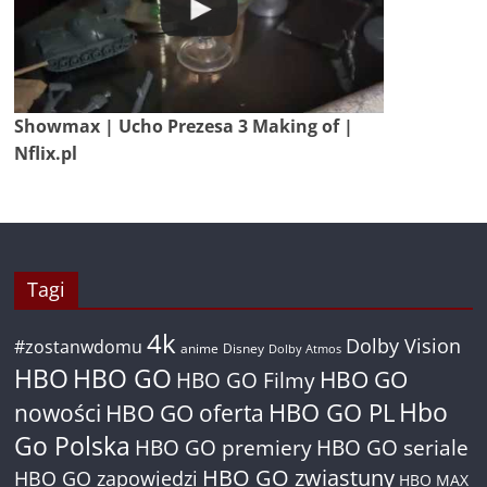
Showmax | Ucho Prezesa 3 Making of |
Nflix.pl
Tagi
4k
Dolby Vision
#zostanwdomu
anime
Disney
Dolby Atmos
HBO
HBO GO
HBO GO
HBO GO Filmy
Hbo
nowości
HBO GO oferta
HBO GO PL
Go Polska
HBO GO premiery
HBO GO seriale
HBO GO zwiastuny
HBO GO zapowiedzi
HBO MAX