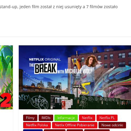
stand-up, jeden film został z niej usunięty a 7 filmów zostało
Filmy
IMDb
Informacje
Netflix
Netflix PL
Netflix Polska
Netlix Offline Pobieranie
Nowe odcinki