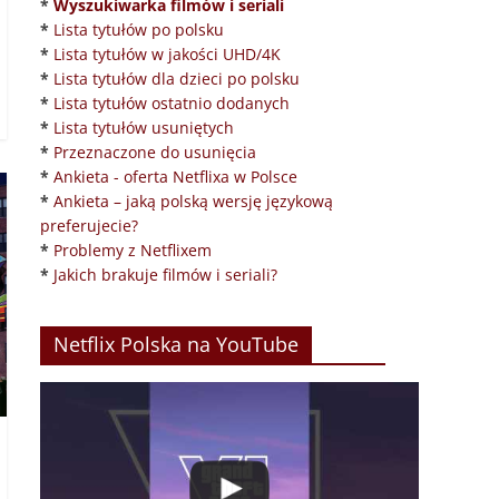
*
Wyszukiwarka filmów i seriali
*
Lista tytułów po polsku
*
Lista tytułów w jakości UHD/4K
*
Lista tytułów dla dzieci po polsku
*
Lista tytułów ostatnio dodanych
*
Lista tytułów usuniętych
*
Przeznaczone do usunięcia
*
Ankieta - oferta Netflixa w Polsce
*
Ankieta – jaką polską wersję językową
preferujecie?
*
Problemy z Netflixem
*
Jakich brakuje filmów i seriali?
Netflix Polska na YouTube