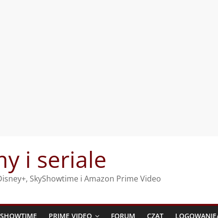
my i seriale
, Disney+, SkyShowtime i Amazon Prime Video
YSHOWTIME
PRIME VIDEO
FORUM
CZAT
LOGOWANIE/