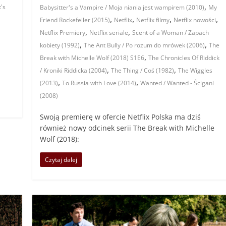
,
's
Babysitter's a Vampire / Moja niania jest wampirem (2010)
My
,
,
,
,
Friend Rockefeller (2015)
Netflix
Netflix filmy
Netflix nowości
,
,
Netflix Premiery
Netflix seriale
Scent of a Woman / Zapach
,
,
kobiety (1992)
The Ant Bully / Po rozum do mrówek (2006)
The
,
Break with Michelle Wolf (2018) S1E6
The Chronicles Of Riddick
,
,
/ Kroniki Riddicka (2004)
The Thing / Coś (1982)
The Wiggles
,
,
(2013)
To Russia with Love (2014)
Wanted / Wanted - Ścigani
(2008)
Swoją premierę w ofercie Netflix Polska ma dziś
również nowy odcinek serii The Break with Michelle
Wolf (2018):
Czytaj dalej