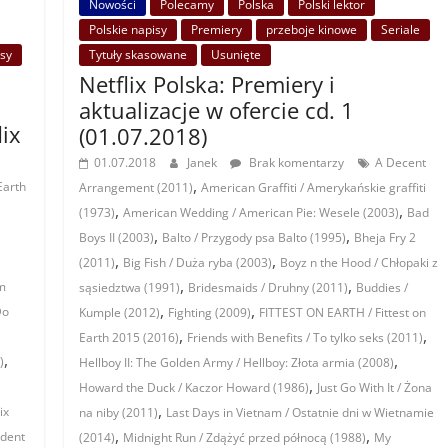
Nowości
Polecamy
Polska
Polski lektor
Polskie napisy
Premiery
przeboje kinowe
Seriale
isy
Tytuły skasowane
Usunięte
Netflix Polska: Premiery i
aktualizacje w ofercie cd. 1
lix
(01.07.2018)
01.07.2018
Janek
Brak komentarzy
A Decent
,
Earth
Arrangement (2011)
American Graffiti / Amerykańskie graffiti
,
,
(1973)
American Wedding / American Pie: Wesele (2003)
Bad
,
,
Boys II (2003)
Balto / Przygody psa Balto (1995)
Bheja Fry 2
,
,
(2011)
Big Fish / Duża ryba (2003)
Boyz n the Hood / Chłopaki z
,
,
um
sąsiedztwa (1991)
Bridesmaids / Druhny (2011)
Buddies /
,
,
Do
Kumple (2012)
Fighting (2009)
FITTEST ON EARTH / Fittest on
,
,
Earth 2015 (2016)
Friends with Benefits / To tylko seks (2011)
,
,
)
Hellboy II: The Golden Army / Hellboy: Złota armia (2008)
,
Howard the Duck / Kaczor Howard (1986)
Just Go With It / Żona
,
ix
na niby (2011)
Last Days in Vietnam / Ostatnie dni w Wietnamie
,
,
ident
(2014)
Midnight Run / Zdążyć przed północą (1988)
My