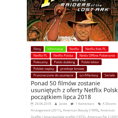
Filmy
Informacje
Netflix
Netflix Kids PL
Netflix PL
Netflix Polska
Netlix Offline Pobieranie
Polecamy
Polski dubbing
Polski lektor
Polskie napisy
przeboje kinowe
Przeznaczone do usunięcia
sci-fi/fantasy
Seriale
Ponad 50 filmów zostanie
usuniętych z oferty Netflix Polsk
początkiem lipca 2018
24.06.2018
Janek
1 Komentarz
A Decent
,
,
Arrangement (2011)
American Beauty (1999)
American
,
Graffiti / Amerykańskie graffiti (1973)
American Pie 2 (200