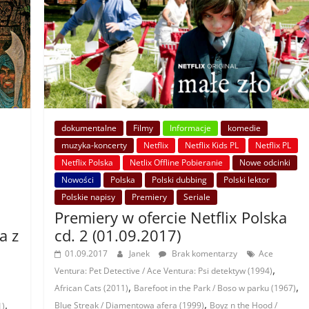
dokumentalne
Filmy
Informacje
komedie
muzyka-koncerty
Netflix
Netflix Kids PL
Netflix PL
Netflix Polska
Netlix Offline Pobieranie
Nowe odcinki
Nowości
Polska
Polski dubbing
Polski lektor
Polskie napisy
Premiery
Seriale
Premiery w ofercie Netflix Polska
cd. 2 (01.09.2017)
a z
01.09.2017
Janek
Brak komentarzy
Ace
,
Ventura: Pet Detective / Ace Ventura: Psi detektyw (1994)
,
,
African Cats (2011)
Barefoot in the Park / Boso w parku (1967)
,
,
Blue Streak / Diamentowa afera (1999)
Boyz n the Hood /
1)