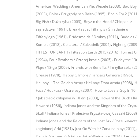
,
American Wedding / American Pie: Wesele (2003)
Bad Boys
,
,
(2003)
Balto / Przygody psa Balto (1995)
Bheja Fry 2 (201
,
Big Fish / Duża ryba (2003)
Boyz n the Hood / Chłopaki z
,
sąsiedztwa (1991)
Breakfast at Tiffany's / Śniadanie u
,
,
Tiffany'ego (1961)
Bridesmaids / Druhny (2011)
Buddies /
,
,
Kumple (2012)
Collateral / Zakładnik (2004)
Fighting (2009
,
FITTEST ON EARTH / Fittest on Earth 2015 (2016)
Forrest 
,
,
(1994)
Four Brothers / Czterej bracia (2005)
Friday the 13t
,
Piątek 13-go (2009)
Friends with Benefits / To tylko seks (2
,
,
Grease (1978)
Happy Gilmore / Farciarz Gilmore (1996)
,
Hellboy II: The Golden Army / Hellboy: Złota armia (2008)
H
,
Fuzz / Hot Fuzz - Ostre psy (2007)
How to Lose a Guy in 10
,
/ Jak stracić chłopaka w 10 dni (2003)
Howard the Duck / K
,
Howard (1986)
Indiana Jones and the Kingdom of the Cryst
Skull / Indiana Jones i Królestwo Kryształowej Czaszki (2008)
Indiana Jones and the Raiders of the Lost Ark / Poszukiwacz
,
zaginionej Arki (1981)
Just Go With It / Żona na niby (2011)
,
Days in Vietnam / Ostatnie dni w Wietnamie (2014)
Lemon