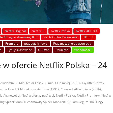
Netflix Original
Netflix PL
Netflix Polska
Netflix UHD/4K
Netflix wyprodukowany film
Netlix Offline Pobieranie
Nflix.pl
Premiery
przeboje kinowe
Przeznaczone do usunięcia
p
Tytuły skasowane
UHD/4K
Usunięte
Wiadomości
 w ofercie Netflix Polska – 24
,
,
,
tanwdomu
30 Minutes or Less / 30 minut lub mniej (2011)
4k
After Earth /
,
,
n the Hood / Chłopaki z sąsiedztwa (1991)
Covered: Alive in Asia (2016)
,
,
,
,
,
etflix nowości
Netflix oferta
netflix pl
Netflix Polska
Netflix Premiery
Netflix
,
,
ng Spider-Man / Niesamowity Spider-Man (2012)
Tom Segura: Ball Hog