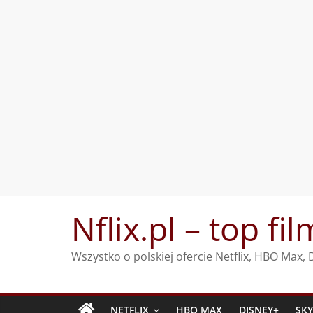
Przejdź
Nflix.pl – top fil
do
treści
Wszystko o polskiej ofercie Netflix, HBO Max
NETFLIX
HBO MAX
DISNEY+
SK