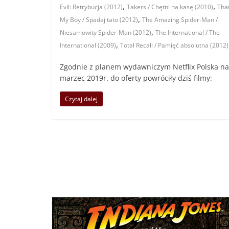
,
,
Evil: Retrybucja (2012)
Takers / Chętni na kasę (2010)
That
,
My Boy / Spadaj tato (2012)
The Amazing Spider-Man /
,
Niesamowity Spider-Man (2012)
The International / The
,
International (2009)
Total Recall / Pamięć absolutna (2012)
Zgodnie z planem wydawniczym Netflix Polska na
marzec 2019r. do oferty powróciły dziś filmy:
Czytaj dalej