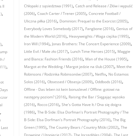
,
Chłopaki z sąsiedztwa (1991)
Catch and Release / Złów i wypuść
 II
,
,
,
(2006)
Coach Carter / Trener (2005)
Concrete Football /
1)
,
,
Uliczna piłka (2016)
Dominion: Prequel to the Exorcist (2005)
,
,
Everybody Loves Somebody (2017)
Fangbone (2016)
Genius of
,
,
the Modern World (2016)
Heavyweights / Waga ciężka (1995)
,
,
,
Iron Will (1994)
Jonas Brothers: The Concert Experience (2009)
)
,
,
Little Evil / Małe zło (2017)
Lunch Time Heroes (2015)
Maggie
Gump
,
,
and Bianca: Fashion Friends (2016)
Man of the House (1995)
h /
,
,
Margot at the Wedding / Margot jedzie na ślub (2007)
Meet the
011)
,
,
Robinsons / Rodzinka Robinsonów (2007)
Netflix
No Estamos
,
,
,
Solos (2016)
Obsessed / Obsesja (2009)
Oddbods (2016)
ot
Offline - Das leben ist kein bonuslevel / Offline: gotowi na
 Days
,
następny poziom? (2016)
Raising the Bar / Sięgając wysoko
aczor
,
,
(2016)
Rocco (2016)
She's Gotta Have It / Ona się doigra
al
,
,
(1986)
The B-Side: Elsa Dorfman's Portrait Photography / The
,
B-Side: Elsa Dorfman's Portrait Photography (2016)
The Big
e
,
,
,
Green (1995)
The Country Bears / Country Miśki (2002)
The
Last
,
,
Drowning / Utonięcie (2017)
The Incredibles (2004)
The Last
y