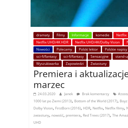
dramaty
Filmy
Informacje
komedie
Netflix
Netflix UHD/4K HDR
Netflix UHD/4K/Dolby Vision
Nowości
Polecamy
Polski lektor
Polskie napisy
sci-fi/fantasy
sci-fi/fantasy
Sensacyjne
stand-u
Wyszukiwarka
Zapowiedzi
Zwiastuny
Premiera i aktualizacje
marzec
24.03.2020
Janek
Brak komentarzy
#zos
,
,
1000 lat po Ziemi (2013)
Bottom of the World (2017)
Boyz 
,
,
,
,
,
Dolby Vision
FirstBorn (2016)
HDR
Netflix
Netflix filmy
N
,
,
,
,
zwiastuny
nowość
premiera
Red Trees (2017)
The Amazi
UHD