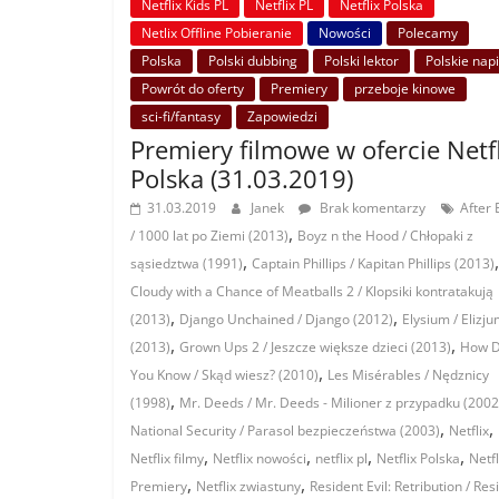
Netflix Kids PL
Netflix PL
Netflix Polska
Netlix Offline Pobieranie
Nowości
Polecamy
Polska
Polski dubbing
Polski lektor
Polskie nap
Powrót do oferty
Premiery
przeboje kinowe
sci-fi/fantasy
Zapowiedzi
Premiery filmowe w ofercie Netf
Polska (31.03.2019)
31.03.2019
Janek
Brak komentarzy
After 
,
/ 1000 lat po Ziemi (2013)
Boyz n the Hood / Chłopaki z
,
,
sąsiedztwa (1991)
Captain Phillips / Kapitan Phillips (2013)
Cloudy with a Chance of Meatballs 2 / Klopsiki kontratakują
,
,
(2013)
Django Unchained / Django (2012)
Elysium / Elizj
,
,
(2013)
Grown Ups 2 / Jeszcze większe dzieci (2013)
How 
,
You Know / Skąd wiesz? (2010)
Les Misérables / Nędznicy
,
(1998)
Mr. Deeds / Mr. Deeds - Milioner z przypadku (2002
,
,
National Security / Parasol bezpieczeństwa (2003)
Netflix
,
,
,
,
Netflix filmy
Netflix nowości
netflix pl
Netflix Polska
Netfl
,
,
Premiery
Netflix zwiastuny
Resident Evil: Retribution / Res