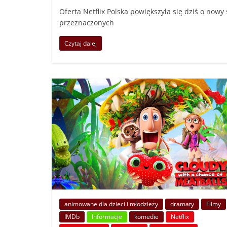
Oferta Netflix Polska powiększyła się dziś o nowy 
przeznaczonych
Czytaj dalej
animowane dla dzieci i młodzieży
dramaty
Filmy
IMDb
Informacje
komedie
Netflix