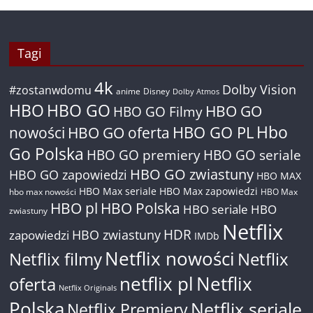
Tagi
4k
Dolby Vision
#zostanwdomu
anime
Disney
Dolby Atmos
HBO
HBO GO
HBO GO
HBO GO Filmy
Hbo
nowości
HBO GO oferta
HBO GO PL
Go Polska
HBO GO premiery
HBO GO seriale
HBO GO zwiastuny
HBO GO zapowiedzi
HBO MAX
HBO Max seriale
HBO Max zapowiedzi
hbo max nowości
HBO Max
HBO pl
HBO Polska
HBO seriale
HBO
zwiastuny
Netflix
HDR
HBO zwiastuny
zapowiedzi
IMDb
Netflix nowości
Netflix filmy
Netflix
netflix pl
Netflix
oferta
Netflix Originals
Polska
Netflix seriale
Netflix Premiery