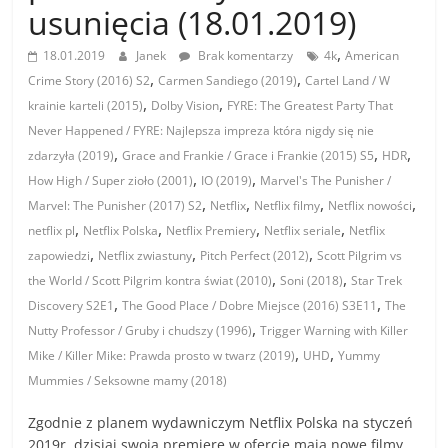
usunięcia (18.01.2019)
,
18.01.2019
Janek
Brak komentarzy
4k
American
,
,
Crime Story (2016) S2
Carmen Sandiego (2019)
Cartel Land / W
,
,
krainie karteli (2015)
Dolby Vision
FYRE: The Greatest Party That
Never Happened / FYRE: Najlepsza impreza która nigdy się nie
,
,
,
zdarzyła (2019)
Grace and Frankie / Grace i Frankie (2015) S5
HDR
,
,
How High / Super zioło (2001)
IO (2019)
Marvel's The Punisher /
,
,
,
,
Marvel: The Punisher (2017) S2
Netflix
Netflix filmy
Netflix nowości
,
,
,
,
netflix pl
Netflix Polska
Netflix Premiery
Netflix seriale
Netflix
,
,
,
zapowiedzi
Netflix zwiastuny
Pitch Perfect (2012)
Scott Pilgrim vs
,
,
the World / Scott Pilgrim kontra świat (2010)
Soni (2018)
Star Trek
,
,
Discovery S2E1
The Good Place / Dobre Miejsce (2016) S3E11
The
,
Nutty Professor / Gruby i chudszy (1996)
Trigger Warning with Killer
,
,
Mike / Killer Mike: Prawda prosto w twarz (2019)
UHD
Yummy
Mummies / Seksowne mamy (2018)
Zgodnie z planem wydawniczym Netflix Polska na styczeń
2019r. dzisiaj swoją premierę w ofercie mają nowe filmy,