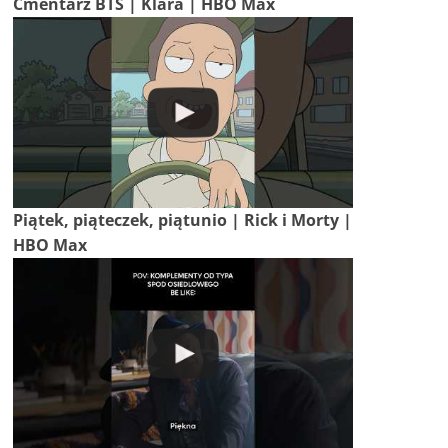
Cmentarz BTS | Klara | HBO Max
Piątek, piąteczek, piątunio | Rick i Morty |
HBO Max