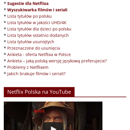
*
Sugestie dla Netflixa
*
Wyszukiwarka filmów i seriali
*
Lista tytułów po polsku
*
Lista tytułów w jakości UHD/4K
*
Lista tytułów dla dzieci po polsku
*
Lista tytułów ostatnio dodanych
*
Lista tytułów usuniętych
*
Przeznaczone do usunięcia
*
Ankieta - oferta Netflixa w Polsce
*
Ankieta – jaką polską wersję językową preferujecie?
*
Problemy z Netflixem
*
Jakich brakuje filmów i seriali?
Netflix Polska na YouTube