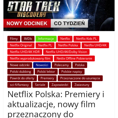
Filmy
IMDb
Informacje
Netflix
Netflix Kids PL
Netflix Original
Netflix PL
Netflix Polska
Netflix UHD/4K
Netflix UHD/4K HDR
Netflix UHD/4K/Dolby Vision
Netflix wyprodukowany film
Netlix Offline Pobieranie
Nowe odcinki
Nowości
Polecamy
Polska
Polski dubbing
Polski lektor
Polskie napisy
Powrót do oferty
Premiery
Przeznaczone do usunięcia
sci-fi/fantasy
Seriale
Zapowiedzi
Zwiastuny
Netflix Polska: Premiery i
aktualizacje, nowy film
przeznaczony do