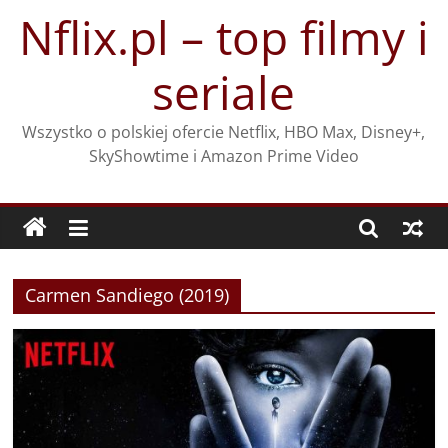
Przejdź
Nflix.pl – top filmy i
do
treści
seriale
Wszystko o polskiej ofercie Netflix, HBO Max, Disney+,
SkyShowtime i Amazon Prime Video
Carmen Sandiego (2019)