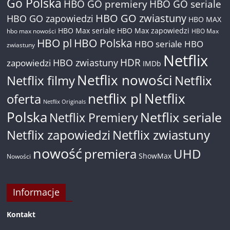
Go Polska
HBO GO premiery
HBO GO seriale
HBO GO zwiastuny
HBO GO zapowiedzi
HBO MAX
HBO Max seriale
HBO Max zapowiedzi
hbo max nowości
HBO Max
HBO pl
HBO Polska
HBO seriale
HBO
zwiastuny
Netflix
HDR
HBO zwiastuny
zapowiedzi
IMDb
Netflix nowości
Netflix filmy
Netflix
netflix pl
Netflix
oferta
Netflix Originals
Polska
Netflix seriale
Netflix Premiery
Netflix zapowiedzi
Netflix zwiastuny
nowość
premiera
UHD
ShowMax
Nowości
Informacje
Kontakt