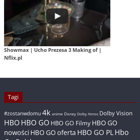
Showmax | Ucho Prezesa 3 Making of |
Nflix.pl
Tagi
4k
Dolby Vision
#zostanwdomu
anime
Disney
Dolby Atmos
HBO
HBO GO
HBO GO
HBO GO Filmy
Hbo
nowości
HBO GO oferta
HBO GO PL