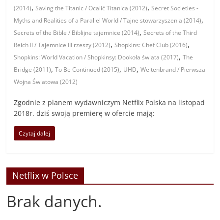
,
,
(2014)
Saving the Titanic / Ocalić Titanica (2012)
Secret Societies -
,
Myths and Realities of a Parallel World / Tajne stowarzyszenia (2014)
,
Secrets of the Bible / Biblijne tajemnice (2014)
Secrets of the Third
,
,
Reich II / Tajemnice III rzeszy (2012)
Shopkins: Chef Club (2016)
,
Shopkins: World Vacation / Shopkinsy: Dookoła świata (2017)
The
,
,
,
Bridge (2011)
To Be Continued (2015)
UHD
Weltenbrand / Pierwsza
Wojna Światowa (2012)
Zgodnie z planem wydawniczym Netflix Polska na listopad
2018r. dziś swoją premierę w ofercie mają:
Czytaj dalej
Netflix w Polsce
Brak danych.