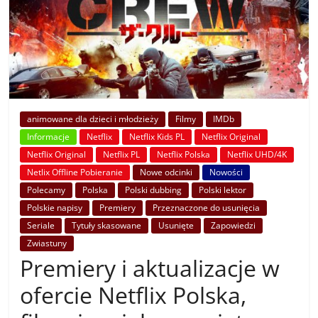
animowane dla dzieci i młodzieży
Filmy
IMDb
Informacje
Netflix
Netflix Kids PL
Netflix Original
Netflix Original
Netflix PL
Netflix Polska
Netflix UHD/4K
Netlix Offline Pobieranie
Nowe odcinki
Nowości
Polecamy
Polska
Polski dubbing
Polski lektor
Polskie napisy
Premiery
Przeznaczone do usunięcia
Seriale
Tytuły skasowane
Usunięte
Zapowiedzi
Zwiastuny
Premiery i aktualizacje w
ofercie Netflix Polska,