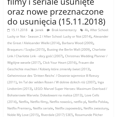
filmy i seriale usunięte
oraz nowe przeznaczone
do usunięcia (15.11.2018)
,
15.11.2018
Janek
Brak komentarzy
4k
After School:
,
Lucky or Not - Season 2 / After School: Lucky or Not (2014)
Alexander
,
,
the Great / Aleksander Wielki (2014)
Barbara Wood (2009)
,
,
Braqueurs / Szajka (2015)
Busting the Berlin Wall (2009)
Charlotte
,
Link / Charlotte Link - obcy gość (2007)
Christmas Wedding Planner /
,
,
Wigilijne wesele (2017)
Click Your Heart (2016)
Frauen die
,
Geschichte machten / Kobiety które zmieniły świat (2013)
Geheimnisse des 'Dritten Reichs' / Ostatnie tajemnice III Rzeszy
,
,
(2011)
Im Tal der wilden Rosen / W dolinie dzikich róż (2007)
Inga
,
Lindström (2013)
LEGO: Marvel Super Heroes: Maximum Overload /
,
Bohaterowie Marvela: Doładowani na maksa (2013)
Love Cells
,
,
,
,
,
,
(2014)
Netflix
Netflix filmy
Netflix nowości
netflix pl
Netflix Polska
,
,
,
,
Netflix Premiery
Netflix seriale
Netflix zapowiedzi
Netflix zwiastuny
,
,
Noble My Love (2015)
Riverdale (2017) S3E5
Rosamunde Pilcher