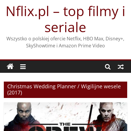
Przejdź
Nflix.pl – top filmy i
do
treści
seriale
Wszystko o polskiej ofercie Netflix, HBO Max, Disney+,
SkyShowtime i Amazon Prime Video
Christmas Wedding Planner / Wigilijne wesele
(2017)