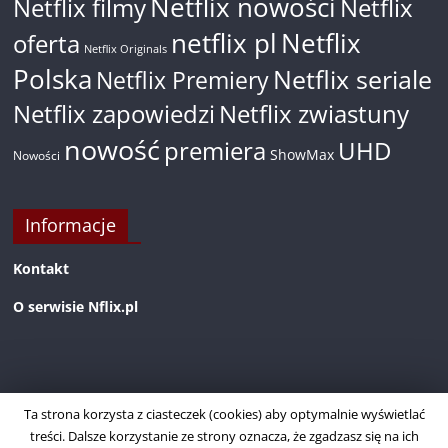
Netflix nowości
Netflix filmy
Netflix
netflix pl
Netflix
oferta
Netflix Originals
Polska
Netflix seriale
Netflix Premiery
Netflix zapowiedzi
Netflix zwiastuny
nowość
premiera
UHD
ShowMax
Nowości
Informacje
Kontakt
O serwisie Nflix.pl
Ta strona korzysta z ciasteczek (cookies) aby optymalnie wyświetlać
treści. Dalsze korzystanie ze strony oznacza, że zgadzasz się na ich