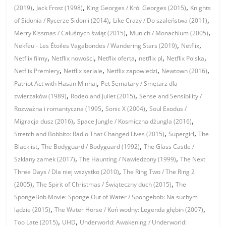
,
,
,
(2019)
Jack Frost (1998)
King Georges / Król Georges (2015)
Knights
,
,
of Sidonia / Rycerze Sidonii (2014)
Like Crazy / Do szaleństwa (2011)
,
,
Merry Kissmas / Całuśnych świąt (2015)
Munich / Monachium (2005)
,
,
Nekfeu - Les Étoiles Vagabondes / Wandering Stars (2019)
Netflix
,
,
,
,
,
Netflix filmy
Netflix nowości
Netflix oferta
netflix pl
Netflix Polska
,
,
,
,
Netflix Premiery
Netflix seriale
Netflix zapowiedzi
Newtown (2016)
,
Patriot Act with Hasan Minhaj
Pet Sematary / Smętarz dla
,
,
zwierzaków (1989)
Rodeo and Juliet (2015)
Sense and Sensibility /
,
,
Rozważna i romantyczna (1995
Sonic X (2004)
Soul Exodus /
,
,
Migracja dusz (2016)
Space Jungle / Kosmiczna dżungla (2016)
,
,
Stretch and Bobbito: Radio That Changed Lives (2015)
Supergirl
The
,
,
Blacklist
The Bodyguard / Bodyguard (1992)
The Glass Castle /
,
,
Szklany zamek (2017)
The Haunting / Nawiedzony (1999)
The Next
,
Three Days / Dla niej wszystko (2010)
The Ring Two / The Ring 2
,
,
(2005)
The Spirit of Christmas / Świąteczny duch (2015)
The
SpongeBob Movie: Sponge Out of Water / Spongebob: Na suchym
,
,
lądzie (2015)
The Water Horse / Koń wodny: Legenda głębin (2007)
,
,
Too Late (2015)
UHD
Underworld: Awakening / Underworld: