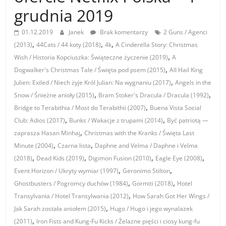
grudnia 2019
01.12.2019
Janek
Brak komentarzy
2 Guns / Agenci
,
,
,
(2013)
44Cats / 44 koty (2018)
4k
A Cinderella Story: Christmas
,
Wish / Historia Kopciuszka: Świąteczne życzenie (2019)
A
,
Dogwalker's Christmas Tale / Święta pod psem (2015)
All Hail King
,
Julien: Exiled / Niech żyje Król Julian: Na wygnaniu (2017)
Angels in the
,
,
Snow / Śnieżne anioły (2015)
Bram Stoker's Dracula / Dracula (1992)
,
Bridge to Terabithia / Most do Terabithii (2007)
Buena Vista Social
,
,
Club: Adios (2017)
Bunks / Wakacje z trupami (2014)
Być patriotą —
,
zaprasza Hasan Minhaj
Christmas with the Kranks / Święta Last
,
,
Minute (2004)
Czarna lista
Daphne and Velma / Daphne i Velma
,
,
,
,
(2018)
Dead Kids (2019)
Digimon Fusion (2010)
Eagle Eye (2008)
,
,
Event Horizon / Ukryty wymiar (1997)
Geronimo Stilton
,
,
Ghostbusters / Pogromcy duchów (1984)
Gormiti (2018)
Hotel
,
Transylvania / Hotel Transylwania (2012)
How Sarah Got Her Wings /
,
Jak Sarah została aniołem (2015)
Hugo / Hugo i jego wynalazek
,
(2011)
Iron Fists and Kung-Fu Kicks / Żelazne pięści i ciosy kung-fu