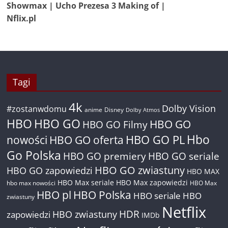
Showmax | Ucho Prezesa 3 Making of |
Nflix.pl
Tagi
4k
Dolby Vision
#zostanwdomu
anime
Disney
Dolby Atmos
HBO
HBO GO
HBO GO
HBO GO Filmy
Hbo
nowości
HBO GO oferta
HBO GO PL
Go Polska
HBO GO premiery
HBO GO seriale
HBO GO zwiastuny
HBO GO zapowiedzi
HBO MAX
HBO Max seriale
HBO Max zapowiedzi
hbo max nowości
HBO Max
HBO pl
HBO Polska
HBO seriale
HBO
zwiastuny
Netflix
HDR
HBO zwiastuny
zapowiedzi
IMDb