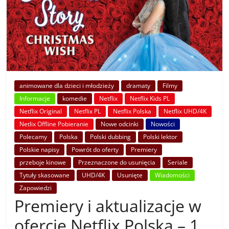
animowane dla dzieci i młodzieży
dramaty
Filmy
Informacje
komedie
Netflix
Netflix Kids PL
Netflix Original
Netflix PL
Netflix Polska
Netflix UHD/4K
Netlix Offline Pobieranie
Nowe odcinki
Nowości
Polecamy
Polska
Polski dubbing
Polski lektor
Polskie napisy
Powrót do oferty
Premiery
przeboje kinowe
Przeznaczone do usunięcia
Seriale
Tytuły skasowane
UHD/4K
Usunięte
Wiadomości
Zapowiedzi
Premiery i aktualizacje w
ofercie Netflix Polska – 1