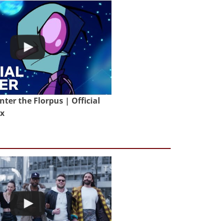
nter the Florpus | Official
ix