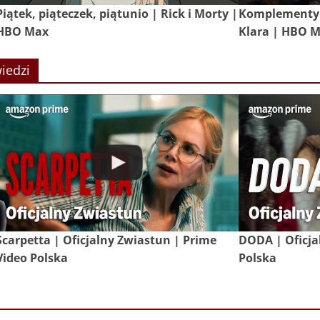
Piątek, piąteczek, piątunio | Rick i Morty |
Komplementy 
HBO Max
Klara | HBO 
iedzi
Scarpetta | Oficjalny Zwiastun | Prime
DODA | Oficja
Video Polska
Polska