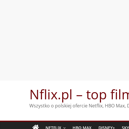
Przejdź
Nflix.pl – top fil
do
treści
Wszystko o polskiej ofercie Netflix, HBO Max
NETFLIX
HBO MAX
DISNEY+
SK