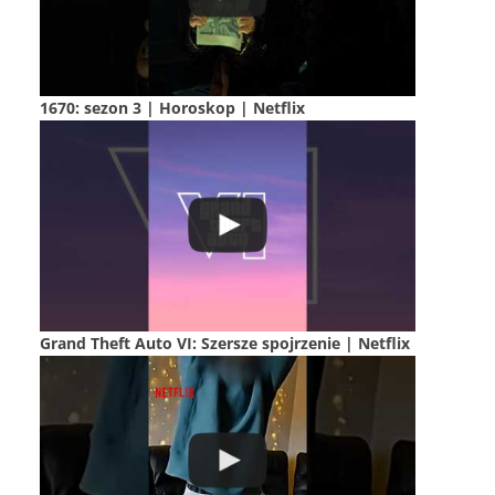
1670: sezon 3 | Horoskop | Netflix
Grand Theft Auto VI: Szersze spojrzenie | Netflix