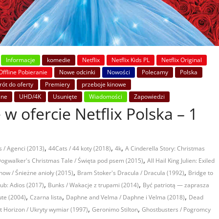
Informacje
komedie
Netflix
Netflix Kids PL
Netflix Original
Offline Pobieranie
Nowe odcinki
Nowości
Polecamy
Polska
ót do oferty
Premiery
przeboje kinowe
ane
UHD/4K
Usunięte
Wiadomości
Zapowiedzi
 w ofercie Netflix Polska – 1
,
,
,
 / Agenci (2013)
44Cats / 44 koty (2018)
4k
A Cinderella Story: Christmas
,
ogwalker's Christmas Tale / Święta pod psem (2015)
All Hail King Julien: Exiled
,
,
now / Śnieżne anioły (2015)
Bram Stoker's Dracula / Dracula (1992)
Bridge to
,
,
lub: Adios (2017)
Bunks / Wakacje z trupami (2014)
Być patriotą — zaprasza
,
,
,
ute (2004)
Czarna lista
Daphne and Velma / Daphne i Velma (2018)
Dead
,
,
t Horizon / Ukryty wymiar (1997)
Geronimo Stilton
Ghostbusters / Pogromcy