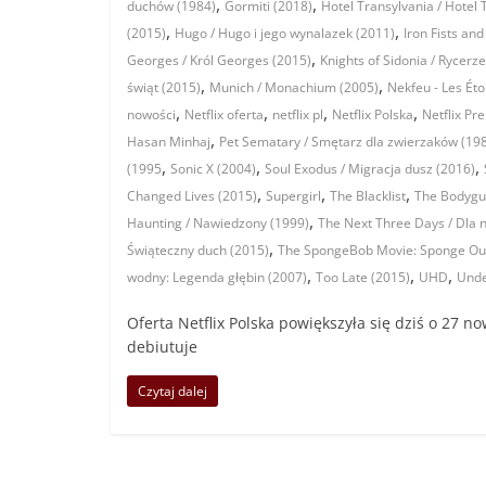
,
,
duchów (1984)
Gormiti (2018)
Hotel Transylvania / Hotel
,
,
(2015)
Hugo / Hugo i jego wynalazek (2011)
Iron Fists and
,
Georges / Król Georges (2015)
Knights of Sidonia / Rycerze
,
,
świąt (2015)
Munich / Monachium (2005)
Nekfeu - Les Ét
,
,
,
,
nowości
Netflix oferta
netflix pl
Netflix Polska
Netflix Pr
,
Hasan Minhaj
Pet Sematary / Smętarz dla zwierzaków (19
,
,
,
(1995
Sonic X (2004)
Soul Exodus / Migracja dusz (2016)
,
,
,
Changed Lives (2015)
Supergirl
The Blacklist
The Bodygu
,
Haunting / Nawiedzony (1999)
The Next Three Days / Dla n
,
Świąteczny duch (2015)
The SpongeBob Movie: Sponge Out
,
,
,
wodny: Legenda głębin (2007)
Too Late (2015)
UHD
Unde
Oferta Netflix Polska powiększyła się dziś o 27 no
debiutuje
Czytaj dalej