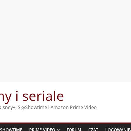
my i seriale
, Disney+, SkyShowtime i Amazon Prime Video
YSHOWTIME
PRIME VIDEO
FORUM
CZAT
LOGOWANIE/