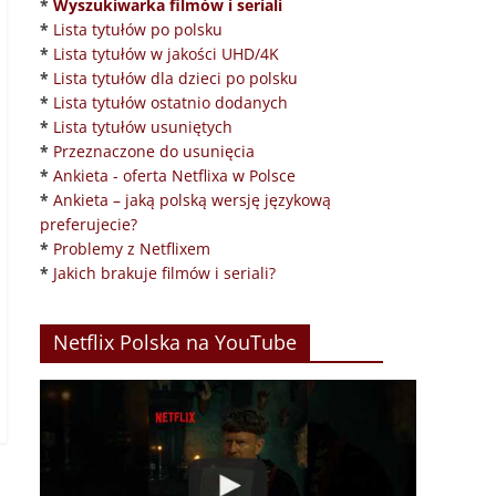
*
Wyszukiwarka filmów i seriali
*
Lista tytułów po polsku
*
Lista tytułów w jakości UHD/4K
*
Lista tytułów dla dzieci po polsku
*
Lista tytułów ostatnio dodanych
*
Lista tytułów usuniętych
*
Przeznaczone do usunięcia
*
Ankieta - oferta Netflixa w Polsce
*
Ankieta – jaką polską wersję językową
preferujecie?
*
Problemy z Netflixem
*
Jakich brakuje filmów i seriali?
Netflix Polska na YouTube