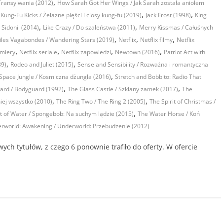
,
 Transylwania (2012)
How Sarah Got Her Wings / Jak Sarah została aniołem
,
,
 Kung-Fu Kicks / Żelazne pięści i ciosy kung-fu (2019)
Jack Frost (1998)
King
,
,
 Sidonii (2014)
Like Crazy / Do szaleństwa (2011)
Merry Kissmas / Całuśnych
,
,
,
oiles Vagabondes / Wandering Stars (2019)
Netflix
Netflix filmy
Netflix
,
,
,
,
emiery
Netflix seriale
Netflix zapowiedzi
Newtown (2016)
Patriot Act with
,
,
89)
Rodeo and Juliet (2015)
Sense and Sensibility / Rozważna i romantyczna
,
Space Jungle / Kosmiczna dżungla (2016)
Stretch and Bobbito: Radio That
,
,
ard / Bodyguard (1992)
The Glass Castle / Szklany zamek (2017)
The
,
,
iej wszystko (2010)
The Ring Two / The Ring 2 (2005)
The Spirit of Christmas /
,
 of Water / Spongebob: Na suchym lądzie (2015)
The Water Horse / Koń
rworld: Awakening / Underworld: Przebudzenie (2012)
wych tytułów, z czego 6 ponownie trafiło do oferty. W ofercie