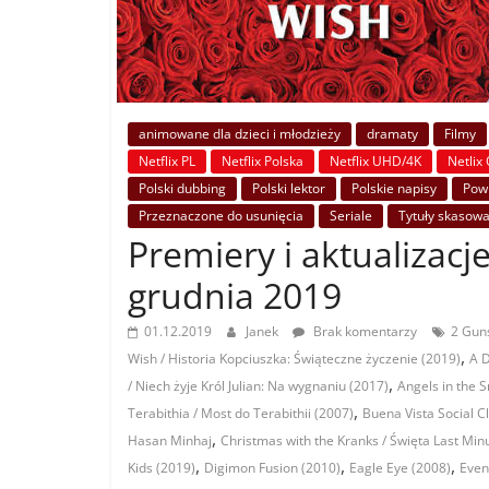
animowane dla dzieci i młodzieży
dramaty
Filmy
Netflix PL
Netflix Polska
Netflix UHD/4K
Netlix 
Polski dubbing
Polski lektor
Polskie napisy
Powr
Przeznaczone do usunięcia
Seriale
Tytuły skasow
Premiery i aktualizacje
grudnia 2019
01.12.2019
Janek
Brak komentarzy
2 Guns
,
Wish / Historia Kopciuszka: Świąteczne życzenie (2019)
A D
,
/ Niech żyje Król Julian: Na wygnaniu (2017)
Angels in the S
,
Terabithia / Most do Terabithii (2007)
Buena Vista Social C
,
Hasan Minhaj
Christmas with the Kranks / Święta Last Min
,
,
,
Kids (2019)
Digimon Fusion (2010)
Eagle Eye (2008)
Even