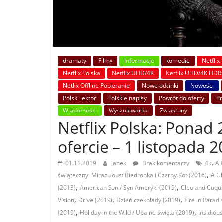
dramaty
Filmy
Informacje
komedie
Netflix
Netflix Polska
Netflix UHD/4K
Netflix UHD/4K HDR
Netlix Offline Pobieranie
Nowe odcinki
Nowości
Polski lektor
Polskie napisy
Powrót do oferty
P
Wiadomości
Wyszukiwarka
Zwiastuny
Netflix Polska: Ponad 2
ofercie – 1 listopada 
,
01.11.2019
Janek
Brak komentarzy
4k
A 
,
świąteczny: Miraculous: Biedronka i Czarny Kot (2016)
A Gh
,
,
(2013)
American Son / Syn Ameryki (2019)
Cleo and Cuqui
,
,
,
Vision
Drive (2019)
Dzień czekolady (2019)
Fire in Paradi
,
,
(2019)
Holiday in the Wild / Upalne święta (2019)
Insidiou