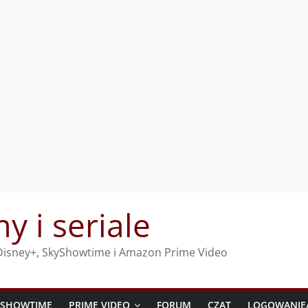
my i seriale
, Disney+, SkyShowtime i Amazon Prime Video
YSHOWTIME
PRIME VIDEO
FORUM
CZAT
LOGOWANIE/