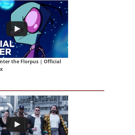
nter the Florpus | Official
ix