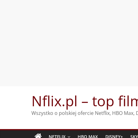
Przejdź
Nflix.pl – top fil
do
treści
Wszystko o polskiej ofercie Netflix, HBO Max
NETFLIX
HBO MAX
DISNEY+
SK