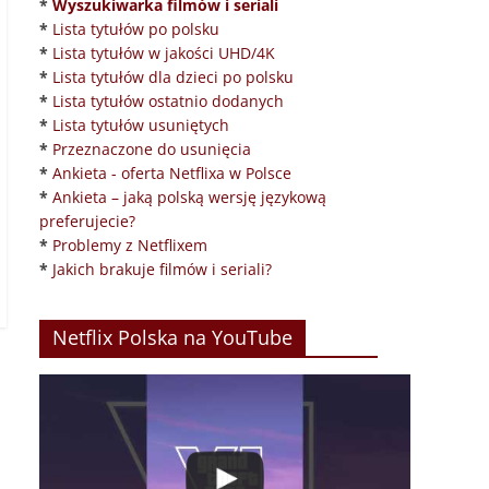
*
Wyszukiwarka filmów i seriali
*
Lista tytułów po polsku
*
Lista tytułów w jakości UHD/4K
*
Lista tytułów dla dzieci po polsku
*
Lista tytułów ostatnio dodanych
*
Lista tytułów usuniętych
*
Przeznaczone do usunięcia
*
Ankieta - oferta Netflixa w Polsce
*
Ankieta – jaką polską wersję językową
preferujecie?
*
Problemy z Netflixem
*
Jakich brakuje filmów i seriali?
Netflix Polska na YouTube