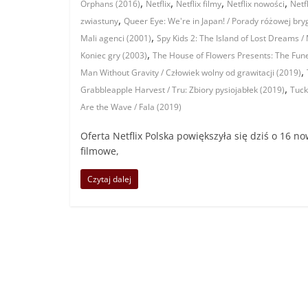
,
,
,
,
Orphans (2016)
Netflix
Netflix filmy
Netflix nowości
Netf
,
zwiastuny
Queer Eye: We're in Japan! / Porady różowej bry
,
Mali agenci (2001)
Spy Kids 2: The Island of Lost Dreams 
,
Koniec gry (2003)
The House of Flowers Presents: The Fun
,
Man Without Gravity / Człowiek wolny od grawitacji (2019)
,
Grabbleapple Harvest / Tru: Zbiory pysiojabłek (2019)
Tuck
Are the Wave / Fala (2019)
Oferta Netflix Polska powiększyła się dziś o 16 n
filmowe,
Czytaj dalej