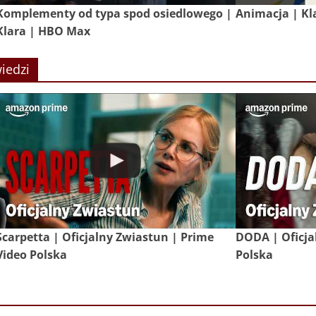
Komplementy od typa spod osiedlowego |
Animacja | Kl
Klara | HBO Max
iedzi
Scarpetta | Oficjalny Zwiastun | Prime
DODA | Oficja
Video Polska
Polska