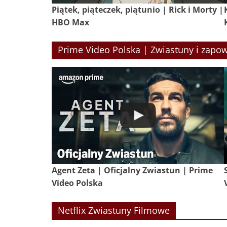
Piątek, piąteczek, piątunio | Rick i Morty |
HBO Max
Prime Video Polska | Zwiastuny i zapow
Agent Zeta | Oficjalny Zwiastun | Prime
Video Polska
Netflix Zwiastuny Filmowe