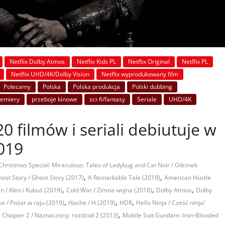
Netflix Dolby Atmos
Netflix Kids PL
Netflix Original
Netflix PL
Netflix UHD/4K/Dolby Vision
Netflix wyprodukowany film
Polecamy
Polska
Polska produkcja
Polski dubbing
remiery
przeboje kinowe
sci-fi/fantasy
Seriale
UHD/4K
0 filmów i seriali debiutuje w
2019
Christmas Special: Miraculous: Tales of Ladybug and Cat Noir / Odcinek
,
,
ost Story / Ghost Story (2017)
A Remarkable Tale (2019)
American Hustle
,
,
,
n / Kleo i Kubuś (2019)
Cold War / Zimna wojna (2018)
Dolby Atmos
Dolby
,
,
,
se / Pożar w raju (2019)
Hache / H (2019)
HDR
Hello Ninja / Cześć ninja!
,
s Chapter 2 / Naznaczony: rozdział 2 (2013)
Mobile Suit Gundam: Iron-Blooded