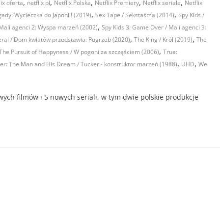
,
,
,
,
,
lix oferta
netflix pl
Netflix Polska
Netflix Premiery
Netflix seriale
Netflix
,
,
gady: Wycieczka do Japonii! (2019)
Sex Tape / Sekstaśma (2014)
Spy Kids /
,
/ Mali agenci 2: Wyspa marzeń (2002)
Spy Kids 3: Game Over / Mali agenci 3:
,
,
eral / Dom kwiatów przedstawia: Pogrzeb (2020)
The King / Król (2019)
The
,
The Pursuit of Happyness / W pogoni za szczęściem (2006)
True:
,
,
er: The Man and His Dream / Tucker - konstruktor marzeń (1988)
UHD
We
owych filmów i 5 nowych seriali, w tym dwie polskie produkcje