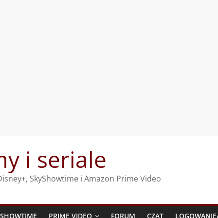
my i seriale
, Disney+, SkyShowtime i Amazon Prime Video
YSHOWTIME
PRIME VIDEO
FORUM
CZAT
LOGOWANIE/