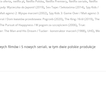
,
,
,
,
,
lix oferta
netflix pl
Netflix Polska
Netflix Premiery
Netflix seriale
Netflix
,
,
gady: Wycieczka do Japonii! (2019)
Sex Tape / Sekstaśma (2014)
Spy Kids /
,
/ Mali agenci 2: Wyspa marzeń (2002)
Spy Kids 3: Game Over / Mali agenci 3:
,
,
eral / Dom kwiatów przedstawia: Pogrzeb (2020)
The King / Król (2019)
The
,
The Pursuit of Happyness / W pogoni za szczęściem (2006)
True:
,
,
er: The Man and His Dream / Tucker - konstruktor marzeń (1988)
UHD
We
owych filmów i 5 nowych seriali, w tym dwie polskie produkcje