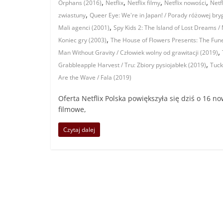
,
,
,
,
Orphans (2016)
Netflix
Netflix filmy
Netflix nowości
Netf
,
zwiastuny
Queer Eye: We're in Japan! / Porady różowej bry
,
Mali agenci (2001)
Spy Kids 2: The Island of Lost Dreams 
,
Koniec gry (2003)
The House of Flowers Presents: The Fun
,
Man Without Gravity / Człowiek wolny od grawitacji (2019)
,
Grabbleapple Harvest / Tru: Zbiory pysiojabłek (2019)
Tuck
Are the Wave / Fala (2019)
Oferta Netflix Polska powiększyła się dziś o 16 n
filmowe,
Czytaj dalej