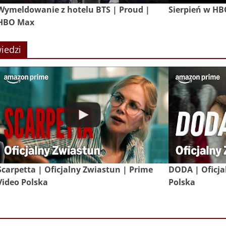
Wymeldowanie z hotelu BTS | Proud |
Sierpień w H
HBO Max
iedzi
Scarpetta | Oficjalny Zwiastun | Prime
DODA | Oficja
Video Polska
Polska