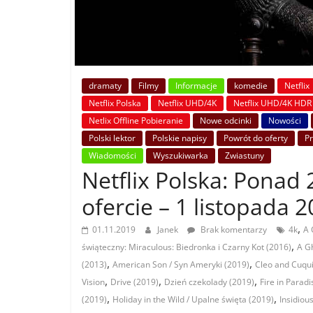
dramaty
Filmy
Informacje
komedie
Netflix
Netflix Polska
Netflix UHD/4K
Netflix UHD/4K HDR
Netlix Offline Pobieranie
Nowe odcinki
Nowości
Polski lektor
Polskie napisy
Powrót do oferty
P
Wiadomości
Wyszukiwarka
Zwiastuny
Netflix Polska: Ponad 2
ofercie – 1 listopada 
,
01.11.2019
Janek
Brak komentarzy
4k
A 
,
świąteczny: Miraculous: Biedronka i Czarny Kot (2016)
A Gh
,
,
(2013)
American Son / Syn Ameryki (2019)
Cleo and Cuqui
,
,
,
Vision
Drive (2019)
Dzień czekolady (2019)
Fire in Paradi
,
,
(2019)
Holiday in the Wild / Upalne święta (2019)
Insidiou