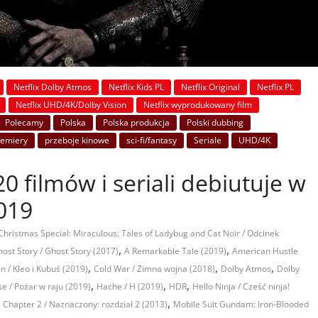
Netflix Dolby Atmos
Netflix Kids PL
Netflix Original
Netflix PL
Netflix UHD/4K/Dolby Vision
Netflix wyprodukowany film
Polecamy
Polska
Polska produkcja
Polski dubbing
remiery
przeboje kinowe
sci-fi/fantasy
Seriale
UHD/4K
0 filmów i seriali debiutuje w
2019
Christmas Special: Miraculous: Tales of Ladybug and Cat Noir / Odcinek
,
,
ost Story / Ghost Story (2017)
A Remarkable Tale (2019)
American Hustle
,
,
,
n / Kleo i Kubuś (2019)
Cold War / Zimna wojna (2018)
Dolby Atmos
Dolby
,
,
,
se / Pożar w raju (2019)
Hache / H (2019)
HDR
Hello Ninja / Cześć ninja!
,
s Chapter 2 / Naznaczony: rozdział 2 (2013)
Mobile Suit Gundam: Iron-Blooded