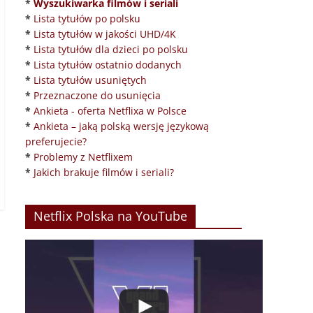
*
Wyszukiwarka filmów i seriali
*
Lista tytułów po polsku
*
Lista tytułów w jakości UHD/4K
*
Lista tytułów dla dzieci po polsku
*
Lista tytułów ostatnio dodanych
*
Lista tytułów usuniętych
*
Przeznaczone do usunięcia
*
Ankieta - oferta Netflixa w Polsce
*
Ankieta – jaką polską wersję językową
preferujecie?
*
Problemy z Netflixem
*
Jakich brakuje filmów i seriali?
Netflix Polska na YouTube