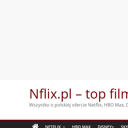
Przejdź
Nflix.pl – top fil
do
treści
Wszystko o polskiej ofercie Netflix, HBO Max
NETFLIX
HBO MAX
DISNEY+
SK