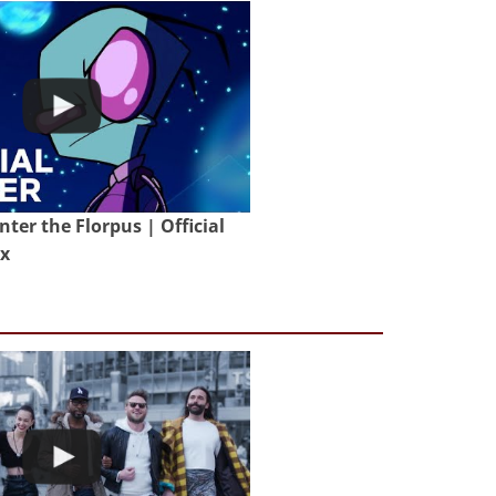
nter the Florpus | Official
ix