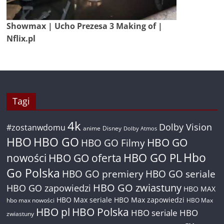
Showmax | Ucho Prezesa 3 Making of |
Nflix.pl
Tagi
4k
Dolby Vision
#zostanwdomu
anime
Disney
Dolby Atmos
HBO
HBO GO
HBO GO
HBO GO Filmy
Hbo
nowości
HBO GO oferta
HBO GO PL
Go Polska
HBO GO premiery
HBO GO seriale
HBO GO zwiastuny
HBO GO zapowiedzi
HBO MAX
HBO Max seriale
HBO Max zapowiedzi
hbo max nowości
HBO Max
HBO pl
HBO Polska
HBO seriale
HBO
zwiastuny