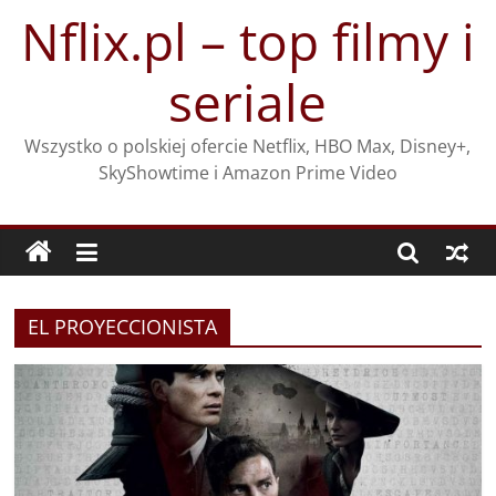
Przejdź
Nflix.pl – top filmy i
do
treści
seriale
Wszystko o polskiej ofercie Netflix, HBO Max, Disney+,
SkyShowtime i Amazon Prime Video
EL PROYECCIONISTA