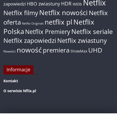
Netflix
HDR
HBO zwiastuny
zapowiedzi
IMDb
Netflix nowości
Netflix filmy
Netflix
netflix pl
Netflix
oferta
Netflix Originals
Polska
Netflix seriale
Netflix Premiery
Netflix zapowiedzi
Netflix zwiastuny
nowość
premiera
UHD
ShowMax
Nowości
Informacje
Kontakt
O serwisie Nflix.pl