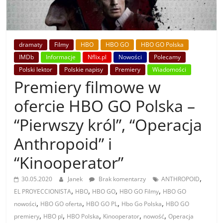
dramaty
Filmy
HBO
HBO GO
HBO GO Polska
IMDb
Informacje
Nflix.pl
Nowości
Polecamy
Polski lektor
Polskie napisy
Premiery
Wiadomości
Premiery filmowe w
ofercie HBO GO Polska –
“Pierwszy król”, “Operacja
Anthropoid” i
“Kinooperator”
,
30.05.2020
Janek
Brak komentarzy
ANTHROPOID
,
,
,
,
EL PROYECCIONISTA
HBO
HBO GO
HBO GO Filmy
HBO GO
,
,
,
,
nowości
HBO GO oferta
HBO GO PL
Hbo Go Polska
HBO GO
,
,
,
,
,
premiery
HBO pl
HBO Polska
Kinooperator
nowość
Operacja