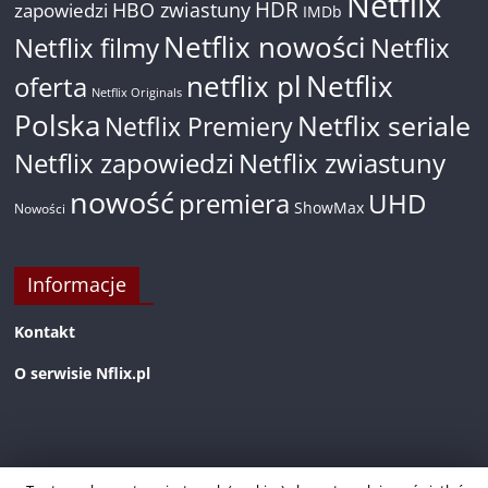
Netflix
HDR
HBO zwiastuny
zapowiedzi
IMDb
Netflix nowości
Netflix filmy
Netflix
netflix pl
Netflix
oferta
Netflix Originals
Polska
Netflix seriale
Netflix Premiery
Netflix zapowiedzi
Netflix zwiastuny
nowość
premiera
UHD
ShowMax
Nowości
Informacje
Kontakt
O serwisie Nflix.pl