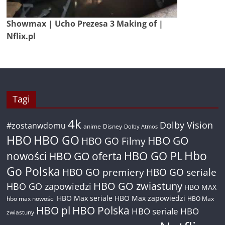
Showmax | Ucho Prezesa 3 Making of |
Nflix.pl
Tagi
4k
Dolby Vision
#zostanwdomu
anime
Disney
Dolby Atmos
HBO
HBO GO
HBO GO
HBO GO Filmy
Hbo
nowości
HBO GO oferta
HBO GO PL
Go Polska
HBO GO premiery
HBO GO seriale
HBO GO zwiastuny
HBO GO zapowiedzi
HBO MAX
HBO Max seriale
HBO Max zapowiedzi
hbo max nowości
HBO Max
HBO pl
HBO Polska
HBO seriale
HBO
zwiastuny