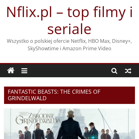
Przejdź
Nflix.pl – top filmy i
do
treści
seriale
Wszystko o polskiej ofercie Netflix, HBO Max, Disney+,
SkyShowtime i Amazon Prime Video
FANTASTIC BEASTS: THE CRIMES OF
GRINDELWALD