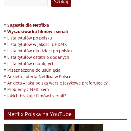
*
Sugestie dla Netflixa
*
Wyszukiwarka filmów i seriali
*
Lista tytułów po polsku
*
Lista tytułów w jakości UHD/4K
*
Lista tytułów dla dzieci po polsku
*
Lista tytułów ostatnio dodanych
*
Lista tytułów usuniętych
*
Przeznaczone do usunięcia
*
Ankieta - oferta Netflixa w Polsce
*
Ankieta – jaką polską wersję językową preferujecie?
*
Problemy z Netflixem
*
Jakich brakuje filmów i seriali?
Netflix Polska na YouTube