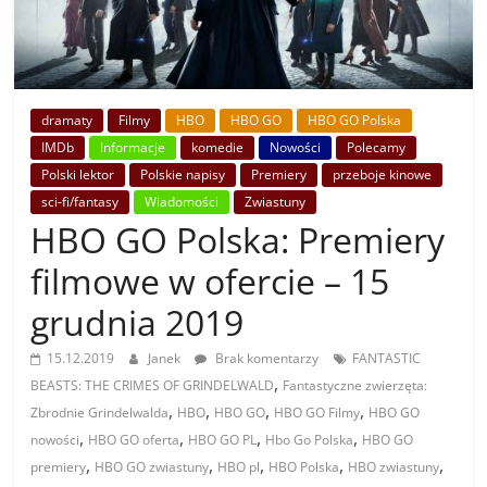
dramaty
Filmy
HBO
HBO GO
HBO GO Polska
IMDb
Informacje
komedie
Nowości
Polecamy
Polski lektor
Polskie napisy
Premiery
przeboje kinowe
sci-fi/fantasy
Wiadomości
Zwiastuny
HBO GO Polska: Premiery
filmowe w ofercie – 15
grudnia 2019
15.12.2019
Janek
Brak komentarzy
FANTASTIC
,
BEASTS: THE CRIMES OF GRINDELWALD
Fantastyczne zwierzęta:
,
,
,
,
Zbrodnie Grindelwalda
HBO
HBO GO
HBO GO Filmy
HBO GO
,
,
,
,
nowości
HBO GO oferta
HBO GO PL
Hbo Go Polska
HBO GO
,
,
,
,
,
premiery
HBO GO zwiastuny
HBO pl
HBO Polska
HBO zwiastuny