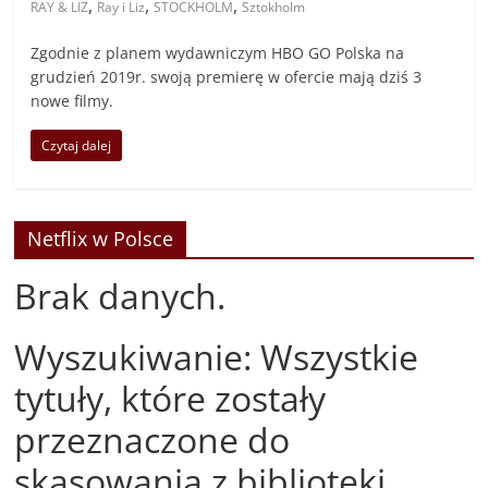
,
,
,
RAY & LIZ
Ray i Liz
STOCKHOLM
Sztokholm
Zgodnie z planem wydawniczym HBO GO Polska na
grudzień 2019r. swoją premierę w ofercie mają dziś 3
nowe filmy.
Czytaj dalej
Netflix w Polsce
Brak danych.
Wyszukiwanie: Wszystkie
tytuły, które zostały
przeznaczone do
skasowania z biblioteki