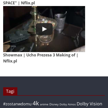
SPACE" | Nflix.pl
Showmax | Ucho Prezesa 3 Making of |
Nflix.pl
Tagi
4k
Dolby Vision
#zostanwdomu
anime
Disney
Dolby Atmos