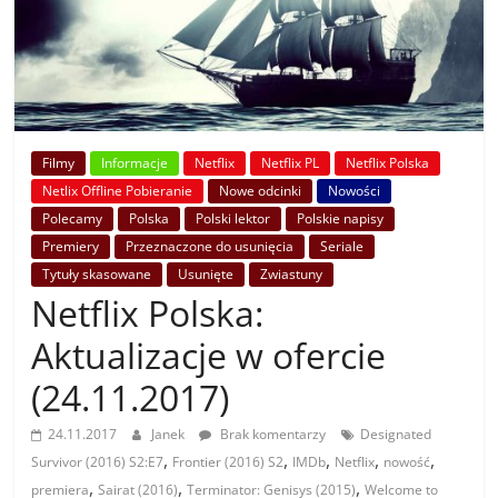
Filmy
Informacje
Netflix
Netflix PL
Netflix Polska
Netlix Offline Pobieranie
Nowe odcinki
Nowości
Polecamy
Polska
Polski lektor
Polskie napisy
Premiery
Przeznaczone do usunięcia
Seriale
Tytuły skasowane
Usunięte
Zwiastuny
Netflix Polska:
Aktualizacje w ofercie
(24.11.2017)
24.11.2017
Janek
Brak komentarzy
Designated
,
,
,
,
,
Survivor (2016) S2:E7
Frontier (2016) S2
IMDb
Netflix
nowość
,
,
,
premiera
Sairat (2016)
Terminator: Genisys (2015)
Welcome to