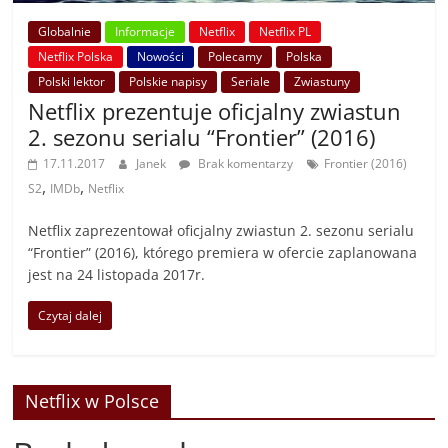
Globalnie
Informacje
Netflix
Netflix PL
Netflix Polska
Nowości
Polecamy
Polska
Polski lektor
Polskie napisy
Seriale
Zwiastuny
Netflix prezentuje oficjalny zwiastun
2. sezonu serialu “Frontier” (2016)
17.11.2017
Janek
Brak komentarzy
Frontier (2016)
,
,
S2
IMDb
Netflix
Netflix zaprezentował oficjalny zwiastun 2. sezonu serialu
“Frontier” (2016), którego premiera w ofercie zaplanowana
jest na 24 listopada 2017r.
Czytaj dalej
Netflix w Polsce