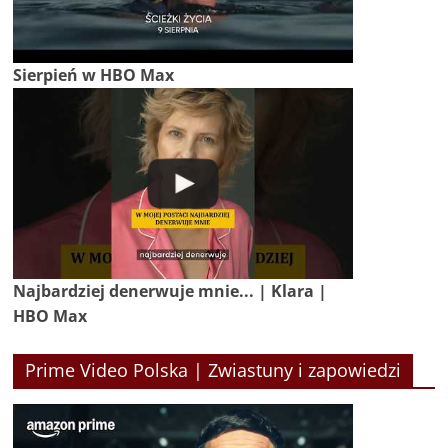
Sierpień w HBO Max
Najbardziej denerwuje mnie... | Klara |
HBO Max
Prime Video Polska | Zwiastuny i zapowiedzi