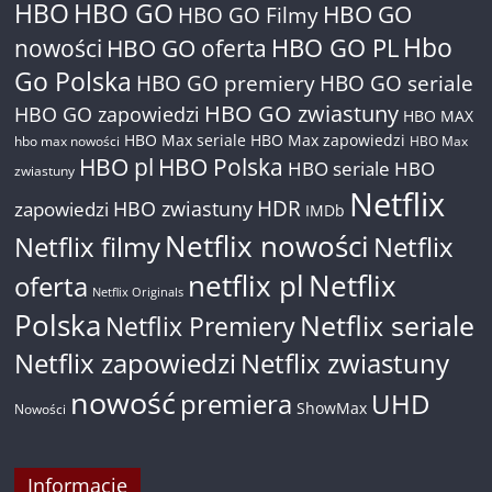
HBO
HBO GO
HBO GO
HBO GO Filmy
Hbo
nowości
HBO GO oferta
HBO GO PL
Go Polska
HBO GO premiery
HBO GO seriale
HBO GO zwiastuny
HBO GO zapowiedzi
HBO MAX
HBO Max seriale
HBO Max zapowiedzi
hbo max nowości
HBO Max
HBO pl
HBO Polska
HBO seriale
HBO
zwiastuny
Netflix
HDR
HBO zwiastuny
zapowiedzi
IMDb
Netflix nowości
Netflix filmy
Netflix
netflix pl
Netflix
oferta
Netflix Originals
Polska
Netflix seriale
Netflix Premiery
Netflix zapowiedzi
Netflix zwiastuny
nowość
premiera
UHD
ShowMax
Nowości
Informacje