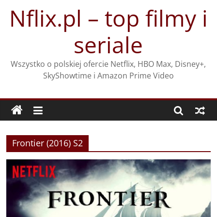
Przejdź
Nflix.pl – top filmy i
do
treści
seriale
Wszystko o polskiej ofercie Netflix, HBO Max, Disney+,
SkyShowtime i Amazon Prime Video
Frontier (2016) S2