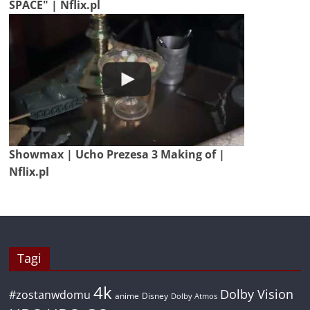
SPACE" | Nflix.pl
Showmax | Ucho Prezesa 3 Making of |
Nflix.pl
Tagi
4k
Dolby Vision
#zostanwdomu
anime
Disney
Dolby Atmos