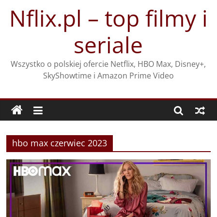
Przejdź
Nflix.pl – top filmy i
do
treści
seriale
Wszystko o polskiej ofercie Netflix, HBO Max, Disney+,
SkyShowtime i Amazon Prime Video
hbo max czerwiec 2023