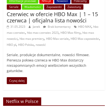
Informacje prasowe
Nflix.pl
Nowości
Polecamy
Seriale
Wiadomości
Zapowiedzi
Zwiastuny
Czerwiec w ofercie HBO Max | 1 – 15
czerwca | oficjalna lista nowości
,
31.05.2023
Janek
Brak komentarzy
HBO MAX
hbo
,
,
,
max czerwiec
hbo max czerwiec 2023
HBO Max filmy
hbo max
,
,
,
,
nowości
hbo max premiery
HBO Max seriale
HBO Max zapowiedzi
,
,
HBO pl
HBO Polska
nowość
Seriale, produkcje dokumentalne, nowości filmowe.
Pierwsza połowa czerwca w HBO Max dostarczy
niezapomnianych emocji wielbicielom wszystkich
gatunków.
Czytaj dalej
Netflix w Polsce