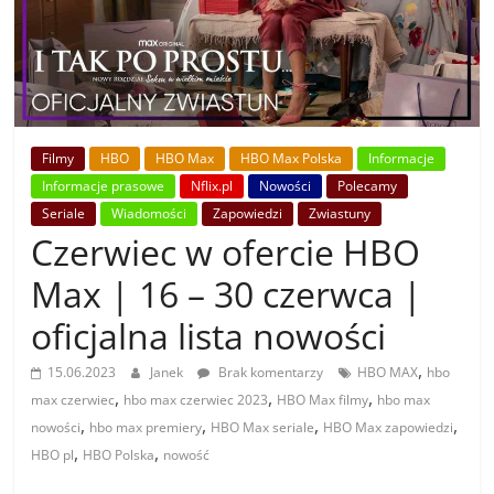
Filmy
HBO
HBO Max
HBO Max Polska
Informacje
Informacje prasowe
Nflix.pl
Nowości
Polecamy
Seriale
Wiadomości
Zapowiedzi
Zwiastuny
Czerwiec w ofercie HBO
Max | 16 – 30 czerwca |
oficjalna lista nowości
,
15.06.2023
Janek
Brak komentarzy
HBO MAX
hbo
,
,
,
max czerwiec
hbo max czerwiec 2023
HBO Max filmy
hbo max
,
,
,
,
nowości
hbo max premiery
HBO Max seriale
HBO Max zapowiedzi
,
,
HBO pl
HBO Polska
nowość