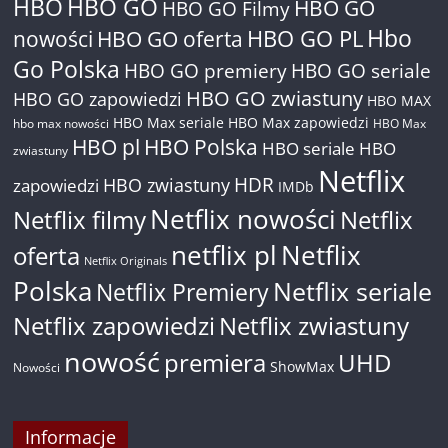
HBO
HBO GO
HBO GO
HBO GO Filmy
Hbo
nowości
HBO GO oferta
HBO GO PL
Go Polska
HBO GO premiery
HBO GO seriale
HBO GO zwiastuny
HBO GO zapowiedzi
HBO MAX
HBO Max seriale
HBO Max zapowiedzi
hbo max nowości
HBO Max
HBO pl
HBO Polska
HBO seriale
HBO
zwiastuny
Netflix
HDR
HBO zwiastuny
zapowiedzi
IMDb
Netflix nowości
Netflix filmy
Netflix
netflix pl
Netflix
oferta
Netflix Originals
Polska
Netflix seriale
Netflix Premiery
Netflix zapowiedzi
Netflix zwiastuny
nowość
premiera
UHD
ShowMax
Nowości
Informacje