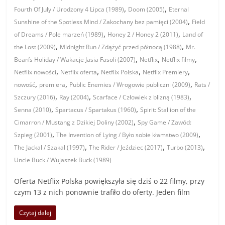
,
,
Fourth Of July / Urodzony 4 Lipca (1989)
Doom (2005)
Eternal
,
Sunshine of the Spotless Mind / Zakochany bez pamięci (2004)
Field
,
,
of Dreams / Pole marzeń (1989)
Honey 2 / Honey 2 (2011)
Land of
,
,
the Lost (2009)
Midnight Run / Zdążyć przed północą (1988)
Mr.
,
,
,
Bean’s Holiday / Wakacje Jasia Fasoli (2007)
Netflix
Netflix filmy
,
,
,
,
Netflix nowości
Netflix oferta
Netflix Polska
Netflix Premiery
,
,
,
nowość
premiera
Public Enemies / Wrogowie publiczni (2009)
Rats /
,
,
,
Szczury (2016)
Ray (2004)
Scarface / Człowiek z blizną (1983)
,
,
Senna (2010)
Spartacus / Spartakus (1960)
Spirit: Stallion of the
,
Cimarron / Mustang z Dzikiej Doliny (2002)
Spy Game / Zawód:
,
,
Szpieg (2001)
The Invention of Lying / Było sobie kłamstwo (2009)
,
,
,
The Jackal / Szakal (1997)
The Rider / Jeździec (2017)
Turbo (2013)
Uncle Buck / Wujaszek Buck (1989)
Oferta Netflix Polska powiększyła się dziś o 22 filmy, przy
czym 13 z nich ponownie trafiło do oferty. Jeden film
Czytaj dalej