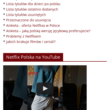
*
Lista tytułów dla dzieci po polsku
*
Lista tytułów ostatnio dodanych
*
Lista tytułów usuniętych
*
Przeznaczone do usunięcia
*
Ankieta - oferta Netflixa w Polsce
*
Ankieta – jaką polską wersję językową preferujecie?
*
Problemy z Netflixem
*
Jakich brakuje filmów i seriali?
Netflix Polska na YouTube