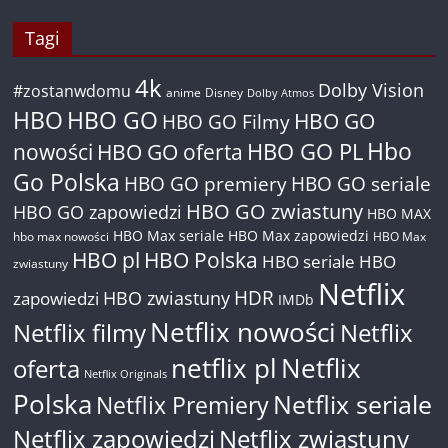
Tagi
4k
Dolby Vision
#zostanwdomu
anime
Disney
Dolby Atmos
HBO
HBO GO
HBO GO
HBO GO Filmy
Hbo
nowości
HBO GO oferta
HBO GO PL
Go Polska
HBO GO premiery
HBO GO seriale
HBO GO zwiastuny
HBO GO zapowiedzi
HBO MAX
HBO Max seriale
HBO Max zapowiedzi
hbo max nowości
HBO Max
HBO pl
HBO Polska
HBO seriale
HBO
zwiastuny
Netflix
HDR
HBO zwiastuny
zapowiedzi
IMDb
Netflix nowości
Netflix filmy
Netflix
netflix pl
Netflix
oferta
Netflix Originals
Polska
Netflix seriale
Netflix Premiery
Netflix zapowiedzi
Netflix zwiastuny