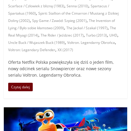
,
,
Scarface / Człowiek z blizną (1983)
Senna (2010)
Spartacus /
,
Spartakus (1960)
Spirit: Stallion of the Cimarron / Mustang z Dzikiej
,
,
Doliny (2002)
Spy Game / Zawód: Szpieg (2001)
The Invention of
,
,
Lying / Było sobie kłamstwo (2009)
The Jackal / Szakal (1997)
The
,
,
,
,
Real Miyagi (2014)
The Rider / Jeździec (2017)
Turbo (2013)
UHD
,
,
Uncle Buck / Wujaszek Buck (1989)
Voltron. Legendarny Obrońca
,
Voltron: Legendary Defender
XX (2017)
Oferta Netflix Polska powiększyła się dziś o jeden film,
nowy odcinek serialu Snowpiercer oraz nowe sezony
serialu Voltron. Legendarny Obrońca.
Czytaj dalej