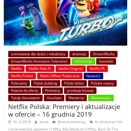
animowane dla dzieci i młodzieży
dramaty
DreamWorks
DreamWorks Animation Television
Informacje
komedie
Netflix
Netflix Kids PL
Netflix Original
Netflix PL
Netflix Polska
Netlix Offline Pobieranie
Nowości
Polecamy
Polski dubbing
Polski lektor
Polskie napisy
Powrót do oferty
Premiery
przeboje kinowe
Tytuły skasowane
Usunięte
Westerny
Wiadomości
Netflix Polska: Premiery i aktualizacje
w ofercie – 16 grudnia 2019
16.12.2019
Janek
Brak komentarzy
An American Tail
,
,
/ Amerykańska opowieść (1986)
Billy Madison (1995)
Born On The