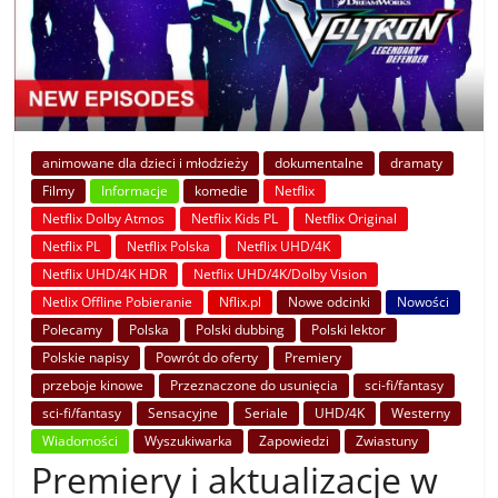
animowane dla dzieci i młodzieży
dokumentalne
dramaty
Filmy
Informacje
komedie
Netflix
Netflix Dolby Atmos
Netflix Kids PL
Netflix Original
Netflix PL
Netflix Polska
Netflix UHD/4K
Netflix UHD/4K HDR
Netflix UHD/4K/Dolby Vision
Netlix Offline Pobieranie
Nflix.pl
Nowe odcinki
Nowości
Polecamy
Polska
Polski dubbing
Polski lektor
Polskie napisy
Powrót do oferty
Premiery
przeboje kinowe
Przeznaczone do usunięcia
sci-fi/fantasy
sci-fi/fantasy
Sensacyjne
Seriale
UHD/4K
Westerny
Wiadomości
Wyszukiwarka
Zapowiedzi
Zwiastuny
Premiery i aktualizacje w