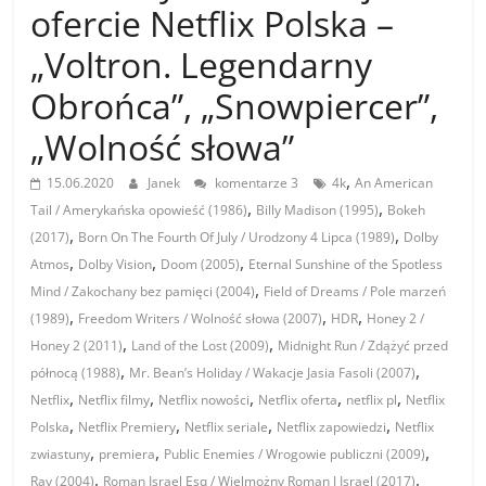
ofercie Netflix Polska –
„Voltron. Legendarny
Obrońca”, „Snowpiercer”,
„Wolność słowa”
,
15.06.2020
Janek
komentarze 3
4k
An American
,
,
Tail / Amerykańska opowieść (1986)
Billy Madison (1995)
Bokeh
,
,
(2017)
Born On The Fourth Of July / Urodzony 4 Lipca (1989)
Dolby
,
,
,
Atmos
Dolby Vision
Doom (2005)
Eternal Sunshine of the Spotless
,
Mind / Zakochany bez pamięci (2004)
Field of Dreams / Pole marzeń
,
,
,
(1989)
Freedom Writers / Wolność słowa (2007)
HDR
Honey 2 /
,
,
Honey 2 (2011)
Land of the Lost (2009)
Midnight Run / Zdążyć przed
,
,
północą (1988)
Mr. Bean’s Holiday / Wakacje Jasia Fasoli (2007)
,
,
,
,
,
Netflix
Netflix filmy
Netflix nowości
Netflix oferta
netflix pl
Netflix
,
,
,
,
Polska
Netflix Premiery
Netflix seriale
Netflix zapowiedzi
Netflix
,
,
,
zwiastuny
premiera
Public Enemies / Wrogowie publiczni (2009)
,
,
Ray (2004)
Roman Israel Esq / Wielmożny Roman J Israel (2017)