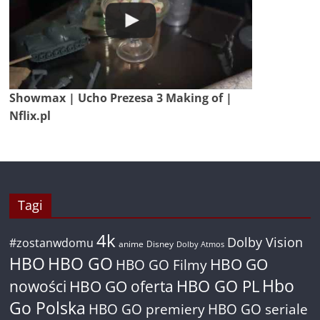
Showmax | Ucho Prezesa 3 Making of |
Nflix.pl
Tagi
4k
Dolby Vision
#zostanwdomu
anime
Disney
Dolby Atmos
HBO
HBO GO
HBO GO
HBO GO Filmy
Hbo
nowości
HBO GO oferta
HBO GO PL
Go Polska
HBO GO premiery
HBO GO seriale