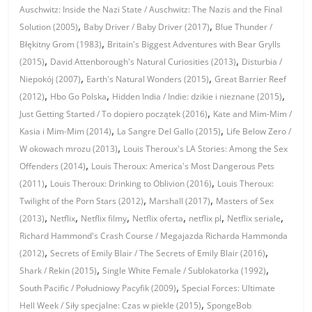
Auschwitz: Inside the Nazi State / Auschwitz: The Nazis and the Final
,
,
Solution (2005)
Baby Driver / Baby Driver (2017)
Blue Thunder /
,
Błękitny Grom (1983)
Britain's Biggest Adventures with Bear Grylls
,
,
(2015)
David Attenborough's Natural Curiosities (2013)
Disturbia /
,
,
Niepokój (2007)
Earth's Natural Wonders (2015)
Great Barrier Reef
,
,
,
(2012)
Hbo Go Polska
Hidden India / Indie: dzikie i nieznane (2015)
,
Just Getting Started / To dopiero początek (2016)
Kate and Mim-Mim /
,
,
Kasia i Mim-Mim (2014)
La Sangre Del Gallo (2015)
Life Below Zero /
,
W okowach mrozu (2013)
Louis Theroux's LA Stories: Among the Sex
,
Offenders (2014)
Louis Theroux: America's Most Dangerous Pets
,
,
(2011)
Louis Theroux: Drinking to Oblivion (2016)
Louis Theroux:
,
,
Twilight of the Porn Stars (2012)
Marshall (2017)
Masters of Sex
,
,
,
,
,
,
(2013)
Netflix
Netflix filmy
Netflix oferta
netflix pl
Netflix seriale
Richard Hammond's Crash Course / Megajazda Richarda Hammonda
,
,
(2012)
Secrets of Emily Blair / The Secrets of Emily Blair (2016)
,
,
Shark / Rekin (2015)
Single White Female / Sublokatorka (1992)
,
South Pacific / Południowy Pacyfik (2009)
Special Forces: Ultimate
,
Hell Week / Siły specjalne: Czas w piekle (2015)
SpongeBob