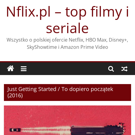
Przejdź
Nflix.pl – top filmy i
do
treści
seriale
Wszystko o polskiej ofercie Netflix, HBO Max, Disney+,
SkyShowtime i Amazon Prime Video
Just Getting Started / To dopiero początek
(2016)