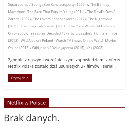
,
Squarepants / SpongeBob Kanciastoporty (1999- )
The Barkley
,
Marathons: The Race That Eats Its Young (2014)
The Devil's Own /
,
,
Zdrada (1997)
The Lovers / Kochankowie (2017)
The Nightmare
,
,
(2015)
The One / Tylko jeden (2001)
The Prize Winner of Defiance
,
Ohio (2005)
Treasures Decoded / Skarby przeszłości i ich tajemnice
,
(2012)
Wild Alaska / Poland - Watch TV Shows Online Watch Movies
,
,
Online (2015)
Wild Japan / Dzika Japonia (2015)
xXx (2002)
Zgodnie z naszymi wcześniejszymi zapowiedziami z oferty
Netflix Polska zostało dziś usuniętych 37 filmów i seriali.
Czytaj dalej
Netflix w Polsce
Brak danych.