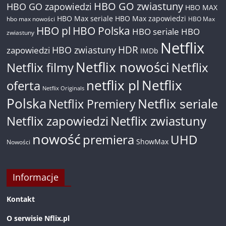
HBO GO zwiastuny
HBO GO zapowiedzi
HBO MAX
HBO Max seriale
HBO Max zapowiedzi
hbo max nowości
HBO Max
HBO pl
HBO Polska
HBO seriale
HBO
zwiastuny
Netflix
HDR
HBO zwiastuny
zapowiedzi
IMDb
Netflix nowości
Netflix filmy
Netflix
netflix pl
Netflix
oferta
Netflix Originals
Polska
Netflix seriale
Netflix Premiery
Netflix zapowiedzi
Netflix zwiastuny
nowość
premiera
UHD
ShowMax
Nowości
Informacje
Kontakt
O serwisie Nflix.pl