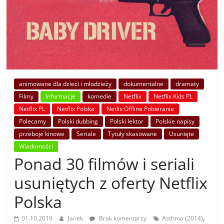
animowane dla dzieci i młodzieży
dokumentalne
dramaty
Filmy
Informacje
komedie
Netflix
Netflix Kids PL
Netflix PL
Netflix Polska
Netlix Offline Pobieranie
Polecamy
Polski dubbing
Polski lektor
Polskie napisy
przeboje kinowe
Seriale
Tytuły skasowane
Usunięte
Wiadomości
Ponad 30 filmów i seriali
usuniętych z oferty Netflix
Polska
,
01.10.2019
Janek
Brak komentarzy
Asthma (2014)