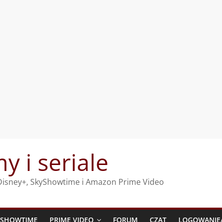
my i seriale
, Disney+, SkyShowtime i Amazon Prime Video
YSHOWTIME
PRIME VIDEO
FORUM
CZAT
LOGOWANIE/