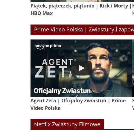
Piątek, piąteczek, piątunio | Rick i Morty |
HBO Max
Prime Video Polska | Zwiastuny i zapow
Agent Zeta | Oficjalny Zwiastun | Prime
Video Polska
Netflix Zwiastuny Filmowe