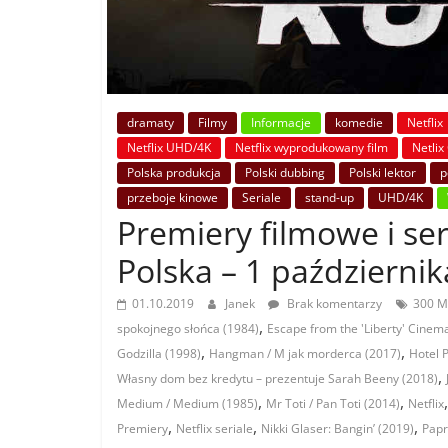
dramaty
Filmy
Informacje
komedie
Netflix
Netflix UHD/4K
Netflix wyprodukowany film
Netlix
Polska produkcja
Polski dubbing
Polski lektor
p
przeboje kinowe
Seriale
stand-up
UHD/4K
Premiery filmowe i ser
Polska – 1 październi
01.10.2019
Janek
Brak komentarzy
300 Mi
,
spokojnego słońca (1984)
Escape from the 'Liberty' Cinem
,
,
Godzilla (1998)
Hangman / M jak morderca (2017)
Hotel P
,
Własny dom bez kredytu – prezentuje Sarah Beeny (2018)
,
,
Medium / Medium (1985)
Mr Toti / Pan Toti (2014)
Netflix
,
,
,
Premiery
Netflix seriale
Nikki Glaser: Bangin’ (2019)
Papr