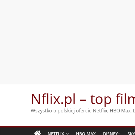
Przejdź
Nflix.pl – top fil
do
treści
Wszystko o polskiej ofercie Netflix, HBO Max
NETFLIX
HBO MAX
DISNEY+
SK