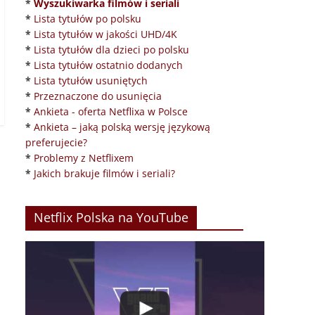
*
Wyszukiwarka filmów i seriali
*
Lista tytułów po polsku
*
Lista tytułów w jakości UHD/4K
*
Lista tytułów dla dzieci po polsku
*
Lista tytułów ostatnio dodanych
*
Lista tytułów usuniętych
*
Przeznaczone do usunięcia
*
Ankieta - oferta Netflixa w Polsce
*
Ankieta – jaką polską wersję językową
preferujecie?
*
Problemy z Netflixem
*
Jakich brakuje filmów i seriali?
Netflix Polska na YouTube