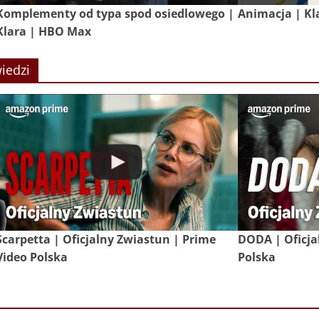
Komplementy od typa spod osiedlowego |
Animacja | Kl
Klara | HBO Max
iedzi
Scarpetta | Oficjalny Zwiastun | Prime
DODA | Oficja
Video Polska
Polska