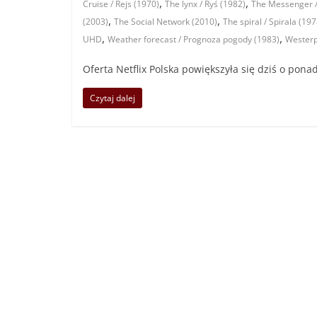
,
,
Cruise / Rejs (1970)
The lynx / Ryś (1982)
The Messenger /
,
,
(2003)
The Social Network (2010)
The spiral / Spirala (197
,
,
UHD
Weather forecast / Prognoza pogody (1983)
Westerpl
Oferta Netflix Polska powiększyła się dziś o ponad
Czytaj dalej