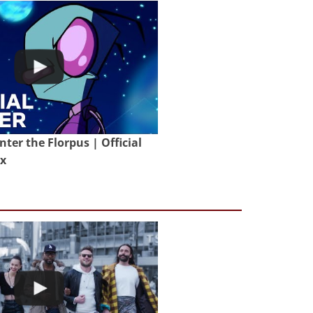
nter the Florpus | Official
ix