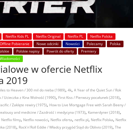
Netflix Kids PL
Netflix Original
Netflix PL
Netflix Polska
 Offline Pobieranie
Nowe odcinki
Nowości
Polecamy
Polska
olskie
Polskie napisy
Powrót do oferty
Premiery
Wiadomości
ialowe w ofercie Netflix
ka 2019
,
,
les to Heaven / 300 mil do nieba (1989)
4k
A Year of the Quiet Sun / Rok
,
,
a / Ucieczka z Kina Wolność (1990)
First Kiss / Pierwszy pocałunek (2018)
,
acific / Zaklęte rewiry (1975)
How to Live Mortgage Free with Sarah Beeny /
,
,
Jealousy and medicine / Zazdrość i medycyna (1973)
Kamerdyner (2018)
,
,
,
,
,
,
Netflix filmy
Netflix nowości
Netflix oferta
netflix pl
Netflix Polska
Netflix
,
,
ika (2018)
Rock'n'Roll Eddie / Władcy przygód Stąd do Oblivio (2019)
The