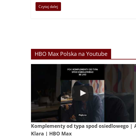
Czytaj dalej
HBO Max Polska na Youtube
Komplementy od typa spod osiedlowego |
Klara | HBO Max