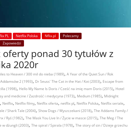
lix PL
Netflix Polska
Nflix.pl
Polecamy
Zapowiedzi
z oferty ponad 30 tytułów z
ika 2020r
,
les to Heaven / 300 mil do nieba (1989)
A Year of the Quiet Sun / Rok
,
,
a Addamsów 2 (1993)
Dr Seuss' The Cat in the Hat / Kot (2003)
Escape from
,
,
illa (1998)
Hello My Name Is Doris / Cześć na imię mam Doris (2015)
Hotel
,
,
sy and medicine / Zazdrość i medycyna (1973)
Medium (1985)
Midnight
,
,
,
,
,
,
,
Netflix
Netflix filmy
Netflix oferta
netflix pl
Netflix Polska
Netflix seriale
,
,
ale / Shark Tale (2004)
Show Dogs / Wyszczekani (2018)
The Addams Family /
,
,
nx / Ryś (1982)
The Mask You Live In / Życie w masce (2015)
The Meg / The
,
,
e w dżungli (2003)
The spiral / Spirala (1978)
The story of sin / Dzieje grzechu