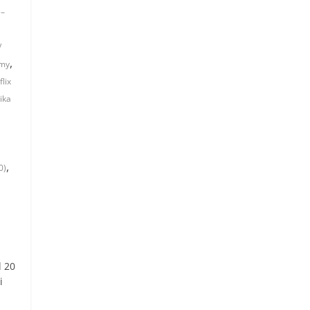
 –
/
,
lmy
flix
ika
,
0)
d 20
i