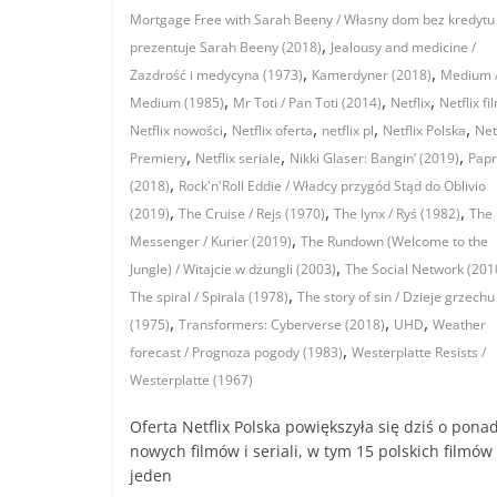
Mortgage Free with Sarah Beeny / Własny dom bez kredytu
,
prezentuje Sarah Beeny (2018)
Jealousy and medicine /
,
,
Zazdrość i medycyna (1973)
Kamerdyner (2018)
Medium 
,
,
,
Medium (1985)
Mr Toti / Pan Toti (2014)
Netflix
Netflix fi
,
,
,
,
Netflix nowości
Netflix oferta
netflix pl
Netflix Polska
Net
,
,
,
Premiery
Netflix seriale
Nikki Glaser: Bangin’ (2019)
Papr
,
(2018)
Rock'n'Roll Eddie / Władcy przygód Stąd do Oblivio
,
,
,
(2019)
The Cruise / Rejs (1970)
The lynx / Ryś (1982)
The
,
Messenger / Kurier (2019)
The Rundown (Welcome to the
,
Jungle) / Witajcie w dżungli (2003)
The Social Network (201
,
The spiral / Spirala (1978)
The story of sin / Dzieje grzechu
,
,
,
(1975)
Transformers: Cyberverse (2018)
UHD
Weather
,
forecast / Prognoza pogody (1983)
Westerplatte Resists /
Westerplatte (1967)
Oferta Netflix Polska powiększyła się dziś o pona
nowych filmów i seriali, w tym 15 polskich filmów 
jeden