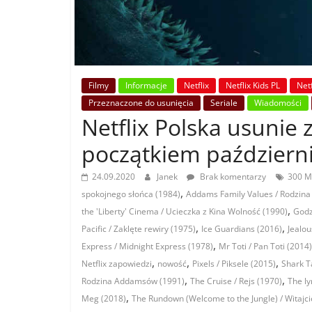
Filmy
Informacje
Netflix
Netflix Kids PL
Netf
Przeznaczone do usunięcia
Seriale
Wiadomości
Netflix Polska usunie 
początkiem październ
24.09.2020
Janek
Brak komentarzy
300 Mi
,
spokojnego słońca (1984)
Addams Family Values / Rodzin
,
the 'Liberty' Cinema / Ucieczka z Kina Wolność (1990)
Godz
,
,
Pacific / Zaklęte rewiry (1975)
Ice Guardians (2016)
Jealou
,
Express / Midnight Express (1978)
Mr Toti / Pan Toti (2014)
,
,
,
Netflix zapowiedzi
nowość
Pixels / Piksele (2015)
Shark T
,
,
Rodzina Addamsów (1991)
The Cruise / Rejs (1970)
The ly
,
Meg (2018)
The Rundown (Welcome to the Jungle) / Witajci