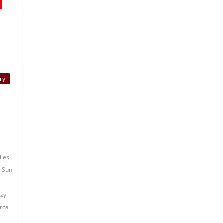
ry
iles
t Sun
szy
rca