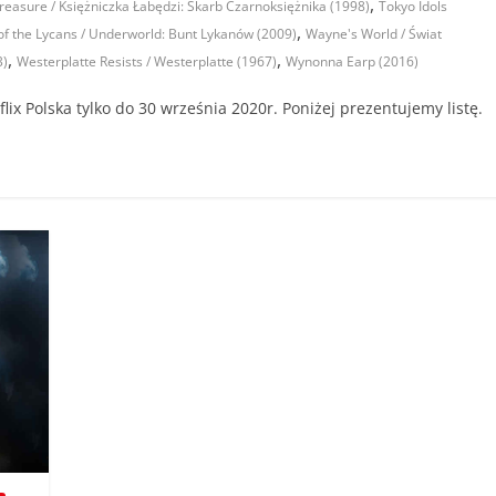
,
reasure / Księżniczka Łabędzi: Skarb Czarnoksiężnika (1998)
Tokyo Idols
,
of the Lycans / Underworld: Bunt Lykanów (2009)
Wayne's World / Świat
,
,
3)
Westerplatte Resists / Westerplatte (1967)
Wynonna Earp (2016)
lix Polska tylko do 30 września 2020r. Poniżej prezentujemy listę.