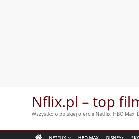
Przejdź
Nflix.pl – top fil
do
treści
Wszystko o polskiej ofercie Netflix, HBO Max
NETFLIX
HBO MAX
DISNEY+
SK