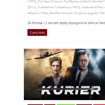
,
(1975)
The Swan Princess: The Mystery of the Enchanted T
,
,
(2017)
Turbulence / Turbulencja (1997)
Underworld: Rise 
,
Wayne'a (1992)
Weather forecast / Prognoza pogody (198
30 filmów i 2 seriale będą dostępne w ofercie Netf
Czytaj dalej