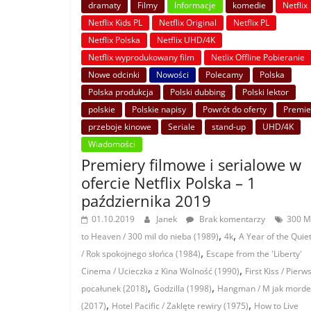
dramaty
Filmy
Informacje
komedie
Netflix
Netflix Kids PL
Netflix Original
Netflix PL
Netflix Polska
Netflix UHD/4K
Netflix wyprodukowany film
Netlix Offline Pobieranie
Nowe odcinki
Nowości
Polecamy
Polska
Polska produkcja
Polski dubbing
Polski lektor
polskie
Polskie napisy
Powrót do oferty
Premie
przeboje kinowe
Seriale
stand-up
UHD/4K
Wiadomości
Premiery filmowe i serialowe w
ofercie Netflix Polska – 1
października 2019
01.10.2019
Janek
Brak komentarzy
300 M
,
,
to Heaven / 300 mil do nieba (1989)
4k
A Year of the Quie
,
/ Rok spokojnego słońca (1984)
Escape from the 'Liberty'
,
Cinema / Ucieczka z Kina Wolność (1990)
First Kiss / Pierw
,
,
pocałunek (2018)
Godzilla (1998)
Hangman / M jak morde
,
,
(2017)
Hotel Pacific / Zaklęte rewiry (1975)
How to Live