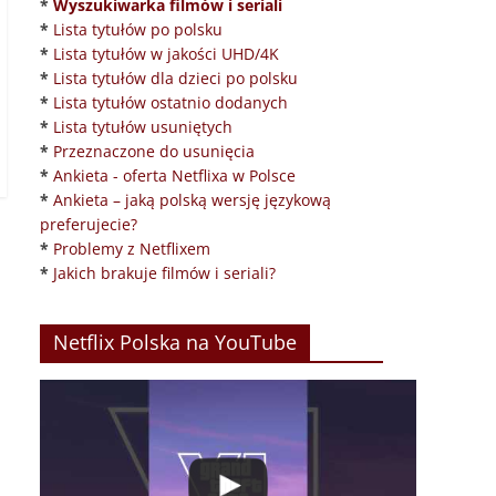
*
Wyszukiwarka filmów i seriali
*
Lista tytułów po polsku
*
Lista tytułów w jakości UHD/4K
*
Lista tytułów dla dzieci po polsku
*
Lista tytułów ostatnio dodanych
*
Lista tytułów usuniętych
*
Przeznaczone do usunięcia
*
Ankieta - oferta Netflixa w Polsce
*
Ankieta – jaką polską wersję językową
preferujecie?
*
Problemy z Netflixem
*
Jakich brakuje filmów i seriali?
Netflix Polska na YouTube