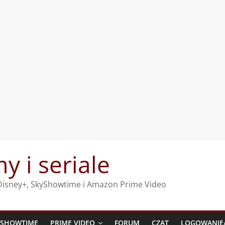
my i seriale
, Disney+, SkyShowtime i Amazon Prime Video
YSHOWTIME
PRIME VIDEO
FORUM
CZAT
LOGOWANIE/