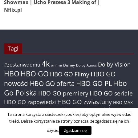
Showmax | Ucho Prezesa 3 Making of |
Nflix.pl
Tagi
4k
Dolby Vision
#zostanwdomu
anime
Disney
Dolby Atmos
HBO
HBO GO
HBO GO
HBO GO Filmy
Hbo
nowości
HBO GO oferta
HBO GO PL
Go Polska
HBO GO premiery
HBO GO seriale
HBO GO zwiastuny
HBO GO zapowiedzi
HBO MAX
HBO Max seriale
HBO Max zapowiedzi
hbo max nowości
HBO Max
Ta strona korzysta z ciasteczek (cookies) aby optymalnie wyświetlać
HBO pl
HBO Polska
HBO seriale
HBO
zwiastuny
treści. Dalsze korzystanie ze strony oznacza, że zgadzasz się na ich
Netflix
HDR
HBO zwiastuny
zapowiedzi
IMDb
użycie.
Zgadzam się