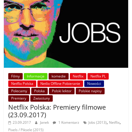
Filmy
Informacje
komedie
Netflix
Netflix PL
Netflix Polska
Netlix Offline Pobieranie
Nowości
Polecamy
Polska
Polski lektor
Polskie napisy
Premiery
Zwiastuny
Netflix Polska: Premiery filmowe
(23.09.2017)
,
,
23.09.2017
Janek
1 Komentarz
Jobs (2013)
Netflix
Pixels / Piksele (2015)