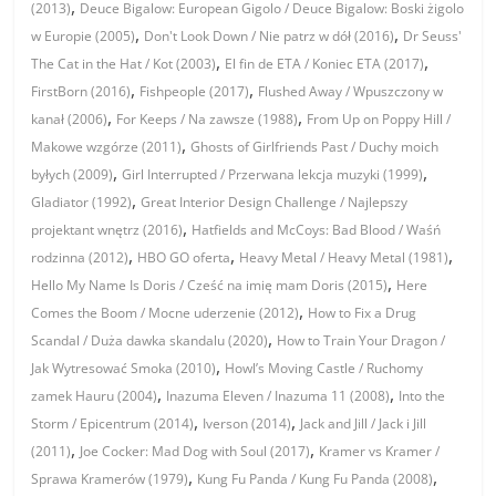
,
(2013)
Deuce Bigalow: European Gigolo / Deuce Bigalow: Boski żigolo
,
,
w Europie (2005)
Don't Look Down / Nie patrz w dół (2016)
Dr Seuss'
,
,
The Cat in the Hat / Kot (2003)
El fin de ETA / Koniec ETA (2017)
,
,
FirstBorn (2016)
Fishpeople (2017)
Flushed Away / Wpuszczony w
,
,
kanał (2006)
For Keeps / Na zawsze (1988)
From Up on Poppy Hill /
,
Makowe wzgórze (2011)
Ghosts of Girlfriends Past / Duchy moich
,
,
byłych (2009)
Girl Interrupted / Przerwana lekcja muzyki (1999)
,
Gladiator (1992)
Great Interior Design Challenge / Najlepszy
,
projektant wnętrz (2016)
Hatfields and McCoys: Bad Blood / Waśń
,
,
,
rodzinna (2012)
HBO GO oferta
Heavy Metal / Heavy Metal (1981)
,
Hello My Name Is Doris / Cześć na imię mam Doris (2015)
Here
,
Comes the Boom / Mocne uderzenie (2012)
How to Fix a Drug
,
Scandal / Duża dawka skandalu (2020)
How to Train Your Dragon /
,
Jak Wytresować Smoka (2010)
Howl’s Moving Castle / Ruchomy
,
,
zamek Hauru (2004)
Inazuma Eleven / Inazuma 11 (2008)
Into the
,
,
Storm / Epicentrum (2014)
Iverson (2014)
Jack and Jill / Jack i Jill
,
,
(2011)
Joe Cocker: Mad Dog with Soul (2017)
Kramer vs Kramer /
,
,
Sprawa Kramerów (1979)
Kung Fu Panda / Kung Fu Panda (2008)