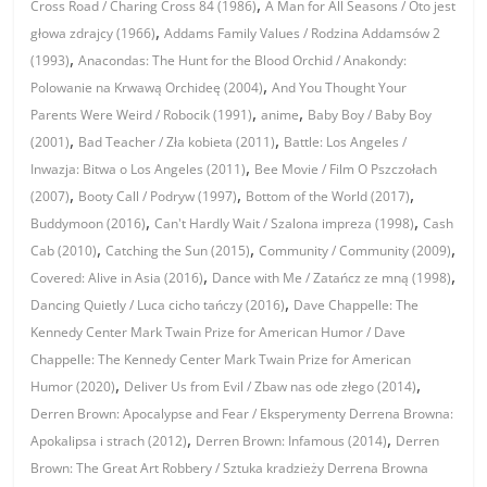
,
Cross Road / Charing Cross 84 (1986)
A Man for All Seasons / Oto jest
,
głowa zdrajcy (1966)
Addams Family Values / Rodzina Addamsów 2
,
(1993)
Anacondas: The Hunt for the Blood Orchid / Anakondy:
,
Polowanie na Krwawą Orchideę (2004)
And You Thought Your
,
,
Parents Were Weird / Robocik (1991)
anime
Baby Boy / Baby Boy
,
,
(2001)
Bad Teacher / Zła kobieta (2011)
Battle: Los Angeles /
,
Inwazja: Bitwa o Los Angeles (2011)
Bee Movie / Film O Pszczołach
,
,
,
(2007)
Booty Call / Podryw (1997)
Bottom of the World (2017)
,
,
Buddymoon (2016)
Can't Hardly Wait / Szalona impreza (1998)
Cash
,
,
,
Cab (2010)
Catching the Sun (2015)
Community / Community (2009)
,
,
Covered: Alive in Asia (2016)
Dance with Me / Zatańcz ze mną (1998)
,
Dancing Quietly / Luca cicho tańczy (2016)
Dave Chappelle: The
Kennedy Center Mark Twain Prize for American Humor / Dave
Chappelle: The Kennedy Center Mark Twain Prize for American
,
,
Humor (2020)
Deliver Us from Evil / Zbaw nas ode złego (2014)
Derren Brown: Apocalypse and Fear / Eksperymenty Derrena Browna:
,
,
Apokalipsa i strach (2012)
Derren Brown: Infamous (2014)
Derren
Brown: The Great Art Robbery / Sztuka kradzieży Derrena Browna