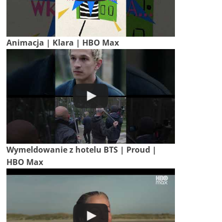
Animacja | Klara | HBO Max
Wymeldowanie z hotelu BTS | Proud |
HBO Max