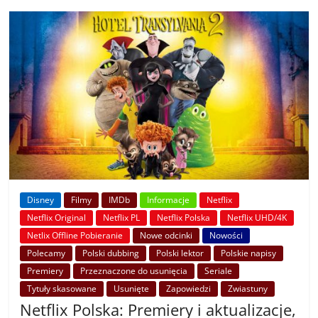
Disney
Filmy
IMDb
Informacje
Netflix
Netflix Original
Netflix PL
Netflix Polska
Netflix UHD/4K
Netlix Offline Pobieranie
Nowe odcinki
Nowości
Polecamy
Polski dubbing
Polski lektor
Polskie napisy
Premiery
Przeznaczone do usunięcia
Seriale
Tytuły skasowane
Usunięte
Zapowiedzi
Zwiastuny
Netflix Polska: Premiery i aktualizacje,