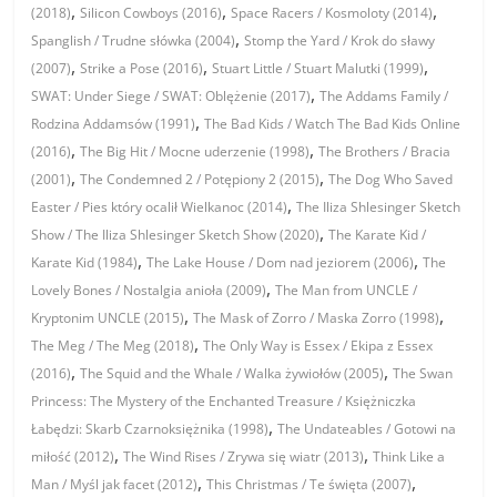
,
,
,
(2018)
Silicon Cowboys (2016)
Space Racers / Kosmoloty (2014)
,
Spanglish / Trudne słówka (2004)
Stomp the Yard / Krok do sławy
,
,
,
(2007)
Strike a Pose (2016)
Stuart Little / Stuart Malutki (1999)
,
SWAT: Under Siege / SWAT: Oblężenie (2017)
The Addams Family /
,
Rodzina Addamsów (1991)
The Bad Kids / Watch The Bad Kids Online
,
,
(2016)
The Big Hit / Mocne uderzenie (1998)
The Brothers / Bracia
,
,
(2001)
The Condemned 2 / Potępiony 2 (2015)
The Dog Who Saved
,
Easter / Pies który ocalił Wielkanoc (2014)
The Iliza Shlesinger Sketch
,
Show / The Iliza Shlesinger Sketch Show (2020)
The Karate Kid /
,
,
Karate Kid (1984)
The Lake House / Dom nad jeziorem (2006)
The
,
Lovely Bones / Nostalgia anioła (2009)
The Man from UNCLE /
,
,
Kryptonim UNCLE (2015)
The Mask of Zorro / Maska Zorro (1998)
,
The Meg / The Meg (2018)
The Only Way is Essex / Ekipa z Essex
,
,
(2016)
The Squid and the Whale / Walka żywiołów (2005)
The Swan
Princess: The Mystery of the Enchanted Treasure / Księżniczka
,
Łabędzi: Skarb Czarnoksiężnika (1998)
The Undateables / Gotowi na
,
,
miłość (2012)
The Wind Rises / Zrywa się wiatr (2013)
Think Like a
,
,
Man / Myśl jak facet (2012)
This Christmas / Te święta (2007)