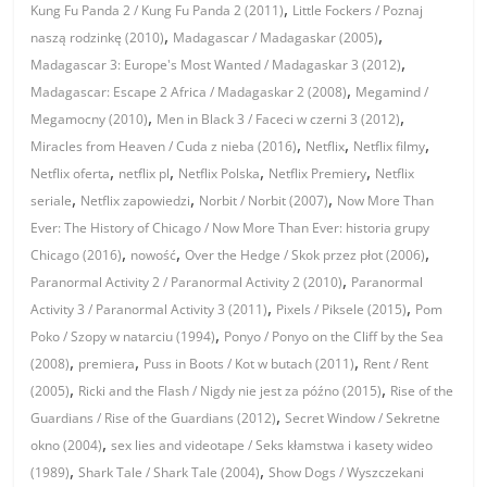
,
Kung Fu Panda 2 / Kung Fu Panda 2 (2011)
Little Fockers / Poznaj
,
,
naszą rodzinkę (2010)
Madagascar / Madagaskar (2005)
,
Madagascar 3: Europe's Most Wanted / Madagaskar 3 (2012)
,
Madagascar: Escape 2 Africa / Madagaskar 2 (2008)
Megamind /
,
,
Megamocny (2010)
Men in Black 3 / Faceci w czerni 3 (2012)
,
,
,
Miracles from Heaven / Cuda z nieba (2016)
Netflix
Netflix filmy
,
,
,
,
Netflix oferta
netflix pl
Netflix Polska
Netflix Premiery
Netflix
,
,
,
seriale
Netflix zapowiedzi
Norbit / Norbit (2007)
Now More Than
Ever: The History of Chicago / Now More Than Ever: historia grupy
,
,
,
Chicago (2016)
nowość
Over the Hedge / Skok przez płot (2006)
,
Paranormal Activity 2 / Paranormal Activity 2 (2010)
Paranormal
,
,
Activity 3 / Paranormal Activity 3 (2011)
Pixels / Piksele (2015)
Pom
,
Poko / Szopy w natarciu (1994)
Ponyo / Ponyo on the Cliff by the Sea
,
,
,
(2008)
premiera
Puss in Boots / Kot w butach (2011)
Rent / Rent
,
,
(2005)
Ricki and the Flash / Nigdy nie jest za późno (2015)
Rise of the
,
Guardians / Rise of the Guardians (2012)
Secret Window / Sekretne
,
okno (2004)
sex lies and videotape / Seks kłamstwa i kasety wideo
,
,
(1989)
Shark Tale / Shark Tale (2004)
Show Dogs / Wyszczekani