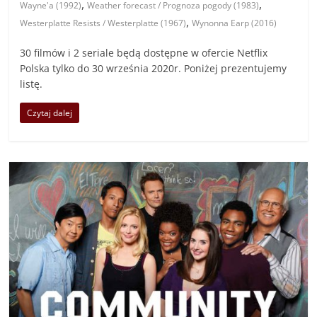
,
,
Wayne'a (1992)
Weather forecast / Prognoza pogody (1983)
,
Westerplatte Resists / Westerplatte (1967)
Wynonna Earp (2016)
30 filmów i 2 seriale będą dostępne w ofercie Netflix
Polska tylko do 30 września 2020r. Poniżej prezentujemy
listę.
Czytaj dalej