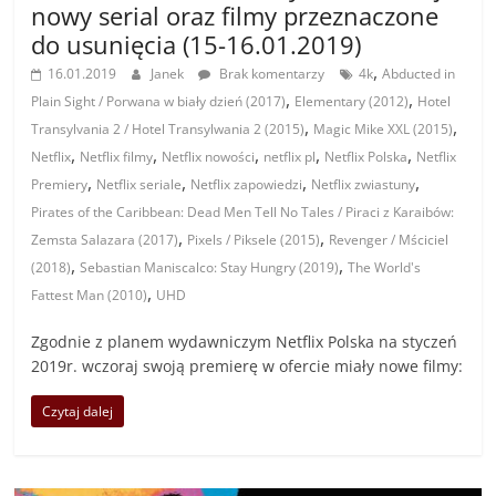
nowy serial oraz filmy przeznaczone
do usunięcia (15-16.01.2019)
,
16.01.2019
Janek
Brak komentarzy
4k
Abducted in
,
,
Plain Sight / Porwana w biały dzień (2017)
Elementary (2012)
Hotel
,
,
Transylvania 2 / Hotel Transylwania 2 (2015)
Magic Mike XXL (2015)
,
,
,
,
,
Netflix
Netflix filmy
Netflix nowości
netflix pl
Netflix Polska
Netflix
,
,
,
,
Premiery
Netflix seriale
Netflix zapowiedzi
Netflix zwiastuny
Pirates of the Caribbean: Dead Men Tell No Tales / Piraci z Karaibów:
,
,
Zemsta Salazara (2017)
Pixels / Piksele (2015)
Revenger / Mściciel
,
,
(2018)
Sebastian Maniscalco: Stay Hungry (2019)
The World's
,
Fattest Man (2010)
UHD
Zgodnie z planem wydawniczym Netflix Polska na styczeń
2019r. wczoraj swoją premierę w ofercie miały nowe filmy:
Czytaj dalej