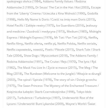
,
spokojnego słońca (1984)
Addams Family Values / Rodzina
,
,
Addamsów 2 (1993)
Dr Seuss' The Cat in the Hat / Kot (2003)
Escape
,
from the 'Liberty' Cinema / Ucieczka z Kina Wolność (1990)
Godzilla
,
,
(1998)
Hello My Name Is Doris / Cześć na imię mam Doris (2015)
,
,
Hotel Pacific / Zaklęte rewiry (1975)
Ice Guardians (2016)
Jealousy
,
,
and medicine / Zazdrość i medycyna (1973)
Medium (1985)
Midnight
,
,
,
Express / Midnight Express (1978)
Mr Toti / Pan Toti (2014)
Netflix
,
,
,
,
,
Netflix filmy
Netflix oferta
netflix pl
Netflix Polska
Netflix seriale
,
,
,
Netflix zapowiedzi
nowość
Pixels / Piksele (2015)
Shark Tale / Shark
,
,
Tale (2004)
Show Dogs / Wyszczekani (2018)
The Addams Family /
,
,
Rodzina Addamsów (1991)
The Cruise / Rejs (1970)
The lynx / Ryś
,
,
(1982)
The Mask You Live In / Życie w masce (2015)
The Meg / The
,
Meg (2018)
The Rundown (Welcome to the Jungle) / Witajcie w dżungli
,
,
(2003)
The spiral / Spirala (1978)
The story of sin / Dzieje grzechu
,
(1975)
The Swan Princess: The Mystery of the Enchanted Treasure /
,
Księżniczka Łabędzi: Skarb Czarnoksiężnika (1998)
Tokyo Idols
,
,
(2017)
Turbulence / Turbulencja (1997)
Underworld: Rise of the
,
Lycans / Underworld: Bunt Lykanów (2009)
Wayne's World / Świat