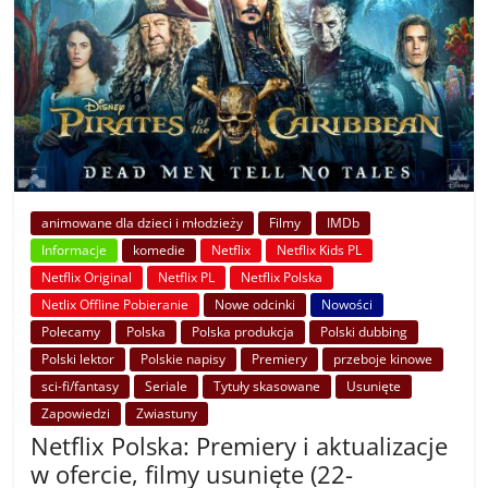
animowane dla dzieci i młodzieży
Filmy
IMDb
Informacje
komedie
Netflix
Netflix Kids PL
Netflix Original
Netflix PL
Netflix Polska
Netlix Offline Pobieranie
Nowe odcinki
Nowości
Polecamy
Polska
Polska produkcja
Polski dubbing
Polski lektor
Polskie napisy
Premiery
przeboje kinowe
sci-fi/fantasy
Seriale
Tytuły skasowane
Usunięte
Zapowiedzi
Zwiastuny
Netflix Polska: Premiery i aktualizacje
w ofercie, filmy usunięte (22-