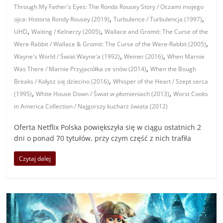
Through My Father's Eyes: The Ronda Rousey Story / Oczami mojego
,
,
ojca: Historia Rondy Rousey (2019)
Turbulence / Turbulencja (1997)
,
,
UHD
Waiting / Kelnerzy (2005)
Wallace and Gromit: The Curse of the
,
Were-Rabbit / Wallace & Gromit: The Curse of the Were-Rabbit (2005)
,
,
Wayne's World / Świat Wayne'a (1992)
Weiner (2016)
When Marnie
,
Was There / Marnie Przyjaciółka ze snów (2014)
When the Bough
,
Breaks / Kołysz się dziecino (2016)
Whisper of the Heart / Szept serca
,
,
(1995)
White House Down / Świat w płomieniach (2013)
Worst Cooks
in America Collection / Najgorszy kucharz świata (2012)
Oferta Netflix Polska powiększyła się w ciągu ostatnich 2
dni o ponad 70 tytułów, przy czym część z nich trafiła
Czytaj dalej