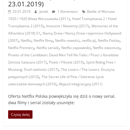
23.01.2019)
23.01.2019
Janek
1 Komentarz
Battle of Warsaw
,
1920 / 1920 Bitwa Warszawska (2011)
Hotel Transylvania 2 / Hotel
,
,
Transylwania 2 (2015)
Innocent / Niewinny (2017)
Memories of the
,
Alhambra (2018) S1
Nancy Drew / Nancy Drew i tajemnice Hollywood
,
,
,
,
,
,
(2007)
Netflix
Netflix filmy
Netflix nowości
netflix pl
Netflix Polska
,
,
,
,
Netflix Premiery
Netflix seriale
Netflix zapowiedzi
Netflix zwiastuny
Pirates of the Caribbean: Dead Men Tell No Tales / Piraci z Karaibów:
,
,
Zemsta Salazara (2017)
Pixels / Piksele (2015)
Spirit Riding Free /
,
Mustang: Duch wolności (2017)
The Losers / The Losers: Drużyna
,
potępionych (2010)
The Secret Life of Pets / Sekretne życie
,
zwierzaków domowych (2016)
Wyjazd integracyjny (2011)
Oferta Netflix Polska powiększyła się dziś o nowy serial,
dwa filmy i serial zostały usunięte:
Czytaj dalej