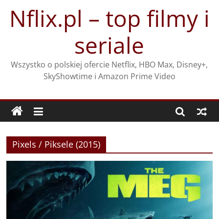
Przejdź
Nflix.pl – top filmy i
do
treści
seriale
Wszystko o polskiej ofercie Netflix, HBO Max, Disney+,
SkyShowtime i Amazon Prime Video
Pixels / Piksele (2015)