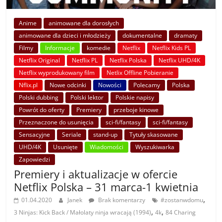
Anime
animowane dla dorosłych
animowane dla dzieci i młodzieży
dokumentalne
dramaty
Filmy
Informacje
komedie
Netflix
Netflix Kids PL
Netflix Original
Netflix PL
Netflix Polska
Netflix UHD/4K
Netflix wyprodukowany film
Netlix Offline Pobieranie
Nflix.pl
Nowe odcinki
Nowości
Polecamy
Polska
Polski dubbing
Polski lektor
Polskie napisy
Powrót do oferty
Premiery
przeboje kinowe
Przeznaczone do usunięcia
sci-fi/fantasy
sci-fi/fantasy
Sensacyjne
Seriale
stand-up
Tytuły skasowane
UHD/4K
Usunięte
Wiadomości
Wyszukiwarka
Zapowiedzi
Premiery i aktualizacje w ofercie
Netflix Polska – 31 marca-1 kwietnia
,
01.04.2020
Janek
Brak komentarzy
#zostanwdomu
,
,
3 Ninjas: Kick Back / Małolaty ninja wracają (1994)
4k
84 Charing