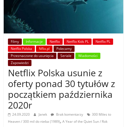
Filmy
Informacje
Netflix
Netflix Kids PL
Netflix PL
Netflix Polska
Nflix.pl
Polecamy
Przeznaczone do usunięcia
Seriale
Wiadomości
Zapowiedzi
Netflix Polska usunie z
oferty ponad 30 tytułów z
początkiem października
2020r
24.09.2020
Janek
Brak komentarzy
300 Miles to
,
Heaven / 300 mil do nieba (1989)
A Year of the Quiet Sun / Rok