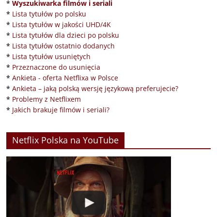
*
Wyszukiwarka filmów i seriali
*
Lista tytułów po polsku
*
Lista tytułów w jakości UHD/4K
*
Lista tytułów dla dzieci po polsku
*
Lista tytułów ostatnio dodanych
*
Lista tytułów usuniętych
*
Przeznaczone do usunięcia
*
Ankieta - oferta Netflixa w Polsce
*
Ankieta – jaką polską wersję językową preferujecie?
*
Problemy z Netflixem
*
Jakich brakuje filmów i seriali?
Netflix Polska na YouTube