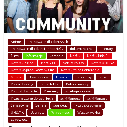
Anime
animowane dla dorosłych
animowane dla dzieci i młodzieży
dokumentalne
dramaty
Filmy
Informacje
komedie
Netflix
Netflix Kids PL
Netflix Original
Netflix PL
Netflix Polska
Netflix UHD/4K
Netflix wyprodukowany film
Netlix Offline Pobieranie
Nflix.pl
Nowe odcinki
Nowości
Polecamy
Polska
Polski dubbing
Polski lektor
Polskie napisy
Powrót do oferty
Premiery
przeboje kinowe
Przeznaczone do usunięcia
sci-fi/fantasy
sci-fi/fantasy
Sensacyjne
Seriale
stand-up
Tytuły skasowane
UHD/4K
Usunięte
Wiadomości
Wyszukiwarka
Zapowiedzi