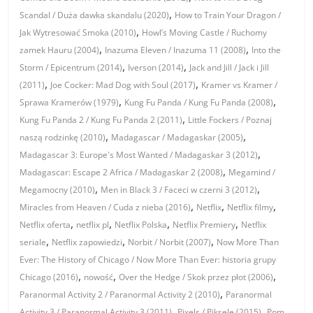
,
Scandal / Duża dawka skandalu (2020)
How to Train Your Dragon /
,
Jak Wytresować Smoka (2010)
Howl’s Moving Castle / Ruchomy
,
,
zamek Hauru (2004)
Inazuma Eleven / Inazuma 11 (2008)
Into the
,
,
Storm / Epicentrum (2014)
Iverson (2014)
Jack and Jill / Jack i Jill
,
,
(2011)
Joe Cocker: Mad Dog with Soul (2017)
Kramer vs Kramer /
,
,
Sprawa Kramerów (1979)
Kung Fu Panda / Kung Fu Panda (2008)
,
Kung Fu Panda 2 / Kung Fu Panda 2 (2011)
Little Fockers / Poznaj
,
,
naszą rodzinkę (2010)
Madagascar / Madagaskar (2005)
,
Madagascar 3: Europe's Most Wanted / Madagaskar 3 (2012)
,
Madagascar: Escape 2 Africa / Madagaskar 2 (2008)
Megamind /
,
,
Megamocny (2010)
Men in Black 3 / Faceci w czerni 3 (2012)
,
,
,
Miracles from Heaven / Cuda z nieba (2016)
Netflix
Netflix filmy
,
,
,
,
Netflix oferta
netflix pl
Netflix Polska
Netflix Premiery
Netflix
,
,
,
seriale
Netflix zapowiedzi
Norbit / Norbit (2007)
Now More Than
Ever: The History of Chicago / Now More Than Ever: historia grupy
,
,
,
Chicago (2016)
nowość
Over the Hedge / Skok przez płot (2006)
,
Paranormal Activity 2 / Paranormal Activity 2 (2010)
Paranormal
,
,
Activity 3 / Paranormal Activity 3 (2011)
Pixels / Piksele (2015)
Pom