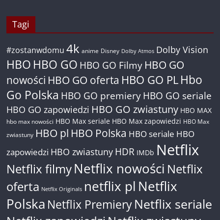
Tagi
4k
Dolby Vision
#zostanwdomu
anime
Disney
Dolby Atmos
HBO
HBO GO
HBO GO
HBO GO Filmy
Hbo
nowości
HBO GO oferta
HBO GO PL
Go Polska
HBO GO premiery
HBO GO seriale
HBO GO zwiastuny
HBO GO zapowiedzi
HBO MAX
HBO Max seriale
HBO Max zapowiedzi
hbo max nowości
HBO Max
HBO pl
HBO Polska
HBO seriale
HBO
zwiastuny
Netflix
HDR
HBO zwiastuny
zapowiedzi
IMDb
Netflix nowości
Netflix filmy
Netflix
netflix pl
Netflix
oferta
Netflix Originals
Polska
Netflix seriale
Netflix Premiery