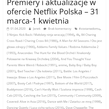
Premiery i aktualizacje w
ofercie Netflix Polska – 31
marca-1 kwietnia
,
01.04.2020
Janek
Brak komentarzy
#zostanwdomu
,
,
3 Ninjas: Kick Back / Małolaty ninja wracają (1994)
4k
84 Charing
,
Cross Road / Charing Cross 84 (1986)
A Man for All Seasons / Oto jest
,
głowa zdrajcy (1966)
Addams Family Values / Rodzina Addamsów 2
,
(1993)
Anacondas: The Hunt for the Blood Orchid / Anakondy:
,
Polowanie na Krwawą Orchideę (2004)
And You Thought Your
,
,
Parents Were Weird / Robocik (1991)
anime
Baby Boy / Baby Boy
,
,
(2001)
Bad Teacher / Zła kobieta (2011)
Battle: Los Angeles /
,
Inwazja: Bitwa o Los Angeles (2011)
Bee Movie / Film O Pszczołach
,
,
,
(2007)
Booty Call / Podryw (1997)
Bottom of the World (2017)
,
,
Buddymoon (2016)
Can't Hardly Wait / Szalona impreza (1998)
Cash
,
,
,
Cab (2010)
Catching the Sun (2015)
Community / Community (2009)
,
,
Covered: Alive in Asia (2016)
Dance with Me / Zatańcz ze mną (1998)
,
Dancing Quietly / Luca cicho tańczy (2016)
Dave Chappelle: The