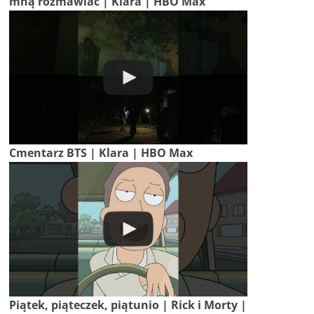
mną rozmawiać | Klara | HBO Max
Cmentarz BTS | Klara | HBO Max
Piątek, piąteczek, piątunio | Rick i Morty |