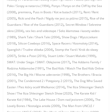
,
Poko / Szopy w natarciu (1994)
Ponyo / Ponyo on the Cliff by the Sea
,
,
,
(2008)
premiera
Puss in Boots / Kot w butach (2011)
Rent / Rent
,
,
(2005)
Ricki and the Flash / Nigdy nie jest za późno (2015)
Rise of the
,
Guardians / Rise of the Guardians (2012)
Secret Window / Sekretne
,
okno (2004)
sex lies and videotape / Seks kłamstwa i kasety wideo
,
,
(1989)
Shark Tale / Shark Tale (2004)
Show Dogs / Wyszczekani
,
,
,
(2018)
Silicon Cowboys (2016)
Space Racers / Kosmoloty (2014)
,
Spanglish / Trudne słówka (2004)
Stomp the Yard / Krok do sławy
,
,
,
(2007)
Strike a Pose (2016)
Stuart Little / Stuart Malutki (1999)
,
SWAT: Under Siege / SWAT: Oblężenie (2017)
The Addams Family /
,
Rodzina Addamsów (1991)
The Bad Kids / Watch The Bad Kids Online
,
,
(2016)
The Big Hit / Mocne uderzenie (1998)
The Brothers / Bracia
,
,
(2001)
The Condemned 2 / Potępiony 2 (2015)
The Dog Who Saved
,
Easter / Pies który ocalił Wielkanoc (2014)
The Iliza Shlesinger Sketch
,
Show / The Iliza Shlesinger Sketch Show (2020)
The Karate Kid /
,
,
Karate Kid (1984)
The Lake House / Dom nad jeziorem (2006)
The
,
Lovely Bones / Nostalgia anioła (2009)
The Man from UNCLE /
,
,