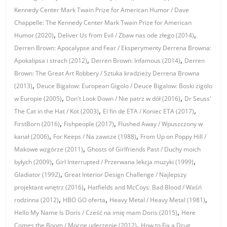
Kennedy Center Mark Twain Prize for American Humor / Dave
Chappelle: The Kennedy Center Mark Twain Prize for American
,
,
Humor (2020)
Deliver Us from Evil / Zbaw nas ode złego (2014)
Derren Brown: Apocalypse and Fear / Eksperymenty Derrena Browna:
,
,
Apokalipsa i strach (2012)
Derren Brown: Infamous (2014)
Derren
Brown: The Great Art Robbery / Sztuka kradzieży Derrena Browna
,
(2013)
Deuce Bigalow: European Gigolo / Deuce Bigalow: Boski żigolo
,
,
w Europie (2005)
Don't Look Down / Nie patrz w dół (2016)
Dr Seuss'
,
,
The Cat in the Hat / Kot (2003)
El fin de ETA / Koniec ETA (2017)
,
,
FirstBorn (2016)
Fishpeople (2017)
Flushed Away / Wpuszczony w
,
,
kanał (2006)
For Keeps / Na zawsze (1988)
From Up on Poppy Hill /
,
Makowe wzgórze (2011)
Ghosts of Girlfriends Past / Duchy moich
,
,
byłych (2009)
Girl Interrupted / Przerwana lekcja muzyki (1999)
,
Gladiator (1992)
Great Interior Design Challenge / Najlepszy
,
projektant wnętrz (2016)
Hatfields and McCoys: Bad Blood / Waśń
,
,
,
rodzinna (2012)
HBO GO oferta
Heavy Metal / Heavy Metal (1981)
,
Hello My Name Is Doris / Cześć na imię mam Doris (2015)
Here
,
Comes the Boom / Mocne uderzenie (2012)
How to Fix a Drug