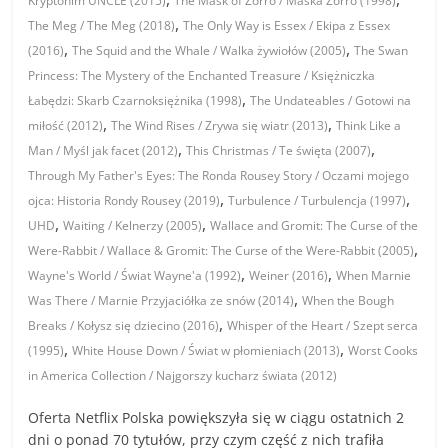
Kryptonim UNCLE (2015)
The Mask of Zorro / Maska Zorro (1998)
,
The Meg / The Meg (2018)
The Only Way is Essex / Ekipa z Essex
,
,
(2016)
The Squid and the Whale / Walka żywiołów (2005)
The Swan
Princess: The Mystery of the Enchanted Treasure / Księżniczka
,
Łabędzi: Skarb Czarnoksiężnika (1998)
The Undateables / Gotowi na
,
,
miłość (2012)
The Wind Rises / Zrywa się wiatr (2013)
Think Like a
,
,
Man / Myśl jak facet (2012)
This Christmas / Te święta (2007)
Through My Father's Eyes: The Ronda Rousey Story / Oczami mojego
,
,
ojca: Historia Rondy Rousey (2019)
Turbulence / Turbulencja (1997)
,
,
UHD
Waiting / Kelnerzy (2005)
Wallace and Gromit: The Curse of the
,
Were-Rabbit / Wallace & Gromit: The Curse of the Were-Rabbit (2005)
,
,
Wayne's World / Świat Wayne'a (1992)
Weiner (2016)
When Marnie
,
Was There / Marnie Przyjaciółka ze snów (2014)
When the Bough
,
Breaks / Kołysz się dziecino (2016)
Whisper of the Heart / Szept serca
,
,
(1995)
White House Down / Świat w płomieniach (2013)
Worst Cooks
in America Collection / Najgorszy kucharz świata (2012)
Oferta Netflix Polska powiększyła się w ciągu ostatnich 2
dni o ponad 70 tytułów, przy czym część z nich trafiła