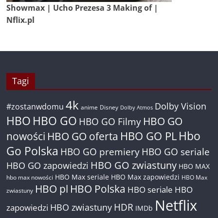
Showmax | Ucho Prezesa 3 Making of |
Nflix.pl
Tagi
4k
Dolby Vision
#zostanwdomu
anime
Disney
Dolby Atmos
HBO
HBO GO
HBO GO
HBO GO Filmy
Hbo
nowości
HBO GO oferta
HBO GO PL
Go Polska
HBO GO premiery
HBO GO seriale
HBO GO zwiastuny
HBO GO zapowiedzi
HBO MAX
HBO Max seriale
HBO Max zapowiedzi
hbo max nowości
HBO Max
HBO pl
HBO Polska
HBO seriale
HBO
zwiastuny
Netflix
HDR
HBO zwiastuny
zapowiedzi
IMDb