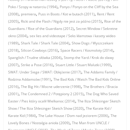
,
Poko / Szopy w natarciu (1994)
Ponyo / Ponyo on the Cliff by the Sea
,
,
,
(2008)
premiera
Puss in Boots / Kot w butach (2011)
Rent / Rent
,
,
(2005)
Ricki and the Flash / Nigdy nie jest za późno (2015)
Rise of the
,
Guardians / Rise of the Guardians (2012)
Secret Window / Sekretne
,
okno (2004)
sex lies and videotape / Seks kłamstwa i kasety wideo
,
,
(1989)
Shark Tale / Shark Tale (2004)
Show Dogs / Wyszczekani
,
,
,
(2018)
Silicon Cowboys (2016)
Space Racers / Kosmoloty (2014)
,
Spanglish / Trudne słówka (2004)
Stomp the Yard / Krok do sławy
,
,
,
(2007)
Strike a Pose (2016)
Stuart Little / Stuart Malutki (1999)
,
SWAT: Under Siege / SWAT: Oblężenie (2017)
The Addams Family /
,
Rodzina Addamsów (1991)
The Bad Kids / Watch The Bad Kids Online
,
,
(2016)
The Big Hit / Mocne uderzenie (1998)
The Brothers / Bracia
,
,
(2001)
The Condemned 2 / Potępiony 2 (2015)
The Dog Who Saved
,
Easter / Pies który ocalił Wielkanoc (2014)
The Iliza Shlesinger Sketch
,
Show / The Iliza Shlesinger Sketch Show (2020)
The Karate Kid /
,
,
Karate Kid (1984)
The Lake House / Dom nad jeziorem (2006)
The
,
Lovely Bones / Nostalgia anioła (2009)
The Man from UNCLE /
,
,