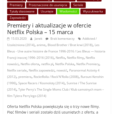
Premiery
Przeznaczone do usunięcia
Seriale
Tytuły skasowane
Usunięte
Wiadomości
Wyszukiwarka
Zapowiedzi
Premiery i aktualizacje w ofercie
Netflix Polska – 15 marca
15.03.2020
Janek
Brak komentarzy
Addicted /
,
,
,
Uzależniona (2014)
anime
Blood Brother / Brat krwi (2018)
Les
Bleus - Une autre histoire de France 1996-2016 / Les Bleus — historia
,
,
,
Francji inaczej 1996–2016 (2016)
Netflix
Netflix filmy
Netflix
,
,
,
,
,
nowości
Netflix oferta
netflix pl
Netflix Polska
Netflix Premiery
,
,
,
Netflix seriale
Netflix zapowiedzi
nowość
Paranormal Activity 4
,
,
,
(2012)
premiera
RocknRolla / Rock'N'Rolla (2008)
Rurouni Kenshin
,
,
(1996)
Space Racers / Kosmoloty (2014)
Sunrise / The Sunrise
,
(2014)
Tyler Perry's The Single Moms Club / Klub samotnych mam –
film Tylera Perry’ego (2014)
Oferta Netflix Polska powiększyła się o trzy nowe filmy.
Pięć filmów i seriali zostało dziś usuniętych z oferty, a