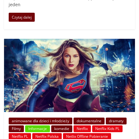
jeden
Czytaj dalej
animowane dla dzieci i młodzieży
dokumentalne
dramaty
Filmy
Informacje
komedie
Netflix
Netflix Kids PL
Netflix PL
Netflix Polska
Netlix Offline Pobieranie