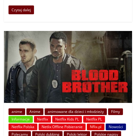
Czytaj dalej
anime
Anime
animowane dla dzieci i młodzieży
Filmy
Informacje
Netflix
Netflix Kids PL
Netflix PL
Netflix Polska
Netlix Offline Pobieranie
Nflix.pl
Nowości
Polecamy
Polski dubbing
Polski lektor
Polskie napisy