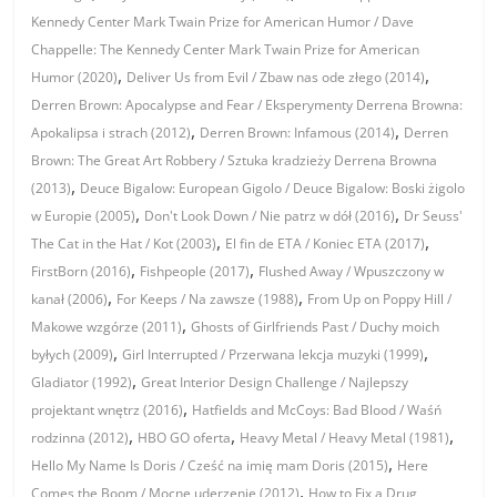
Kennedy Center Mark Twain Prize for American Humor / Dave
Chappelle: The Kennedy Center Mark Twain Prize for American
,
,
Humor (2020)
Deliver Us from Evil / Zbaw nas ode złego (2014)
Derren Brown: Apocalypse and Fear / Eksperymenty Derrena Browna:
,
,
Apokalipsa i strach (2012)
Derren Brown: Infamous (2014)
Derren
Brown: The Great Art Robbery / Sztuka kradzieży Derrena Browna
,
(2013)
Deuce Bigalow: European Gigolo / Deuce Bigalow: Boski żigolo
,
,
w Europie (2005)
Don't Look Down / Nie patrz w dół (2016)
Dr Seuss'
,
,
The Cat in the Hat / Kot (2003)
El fin de ETA / Koniec ETA (2017)
,
,
FirstBorn (2016)
Fishpeople (2017)
Flushed Away / Wpuszczony w
,
,
kanał (2006)
For Keeps / Na zawsze (1988)
From Up on Poppy Hill /
,
Makowe wzgórze (2011)
Ghosts of Girlfriends Past / Duchy moich
,
,
byłych (2009)
Girl Interrupted / Przerwana lekcja muzyki (1999)
,
Gladiator (1992)
Great Interior Design Challenge / Najlepszy
,
projektant wnętrz (2016)
Hatfields and McCoys: Bad Blood / Waśń
,
,
,
rodzinna (2012)
HBO GO oferta
Heavy Metal / Heavy Metal (1981)
,
Hello My Name Is Doris / Cześć na imię mam Doris (2015)
Here
,
Comes the Boom / Mocne uderzenie (2012)
How to Fix a Drug