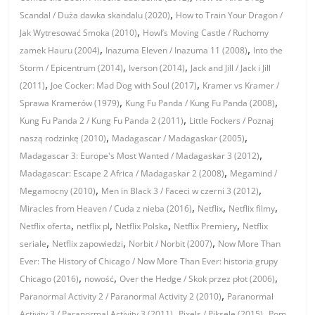
,
Scandal / Duża dawka skandalu (2020)
How to Train Your Dragon /
,
Jak Wytresować Smoka (2010)
Howl’s Moving Castle / Ruchomy
,
,
zamek Hauru (2004)
Inazuma Eleven / Inazuma 11 (2008)
Into the
,
,
Storm / Epicentrum (2014)
Iverson (2014)
Jack and Jill / Jack i Jill
,
,
(2011)
Joe Cocker: Mad Dog with Soul (2017)
Kramer vs Kramer /
,
,
Sprawa Kramerów (1979)
Kung Fu Panda / Kung Fu Panda (2008)
,
Kung Fu Panda 2 / Kung Fu Panda 2 (2011)
Little Fockers / Poznaj
,
,
naszą rodzinkę (2010)
Madagascar / Madagaskar (2005)
,
Madagascar 3: Europe's Most Wanted / Madagaskar 3 (2012)
,
Madagascar: Escape 2 Africa / Madagaskar 2 (2008)
Megamind /
,
,
Megamocny (2010)
Men in Black 3 / Faceci w czerni 3 (2012)
,
,
,
Miracles from Heaven / Cuda z nieba (2016)
Netflix
Netflix filmy
,
,
,
,
Netflix oferta
netflix pl
Netflix Polska
Netflix Premiery
Netflix
,
,
,
seriale
Netflix zapowiedzi
Norbit / Norbit (2007)
Now More Than
Ever: The History of Chicago / Now More Than Ever: historia grupy
,
,
,
Chicago (2016)
nowość
Over the Hedge / Skok przez płot (2006)
,
Paranormal Activity 2 / Paranormal Activity 2 (2010)
Paranormal
,
,
Activity 3 / Paranormal Activity 3 (2011)
Pixels / Piksele (2015)
Pom