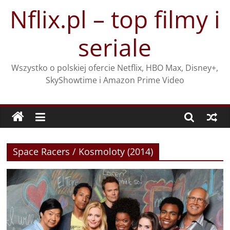
Przejdź
Nflix.pl – top filmy i
do
treści
seriale
Wszystko o polskiej ofercie Netflix, HBO Max, Disney+,
SkyShowtime i Amazon Prime Video
Space Racers / Kosmoloty (2014)