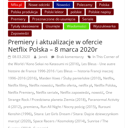
Nflix.pl
Nowe odcinki
Nowości
Polecamy
Polska
Polska produkcja
Polski lektor
polskie
Polskie napisy
Premiery
Przeznaczone do usunięcia
Seriale
Tytuły skasowane
Usunięte
Wiadomości
Wyszukiwarka
Zapowiedzi
Premiery i aktualizacje w ofercie
Netflix Polska – 8 marca 2020r
08.03.2020
Janek
Brak komentarzy
In This Corner of
,
the World / Kono Sekai no Katasumi ni (2016)
Les Bleus - Une autre
histoire de France 1996-2016 / Les Bleus — historia Francji inaczej
,
,
,
1996–2016 (2016)
Maiden Vows / Śluby panieńskie (2010)
Netflix
,
,
,
,
,
Netflix filmy
Netflix nowości
Netflix oferta
netflix pl
Netflix Polska
,
,
,
,
Netflix Premiery
Netflix seriale
Netflix zapowiedzi
nowość
One
,
Strange Rock / Przedziwna planeta Ziemia (2018)
Paranormal Activity
,
,
,
4 (2012)
premiera
Run All Night / Nocny pościg (2015)
Rurouni
,
Kenshin (1996)
Sitara: Let Girls Dream / Sitara: Dajcie dziewczynkom
,
,
marzyć (2020)
Space Racers / Kosmoloty (2014)
Sunrise / The
,