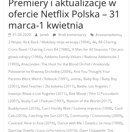
Premiery i aktualizacje w
ofercie Netflix Polska – 31
marca-1 kwietnia
,
01.04.2020
Janek
Brak komentarzy
#zostanwdomu
,
,
3 Ninjas: Kick Back / Małolaty ninja wracają (1994)
4k
84 Charing
,
Cross Road / Charing Cross 84 (1986)
A Man for All Seasons / Oto jest
,
głowa zdrajcy (1966)
Addams Family Values / Rodzina Addamsów 2
,
(1993)
Anacondas: The Hunt for the Blood Orchid / Anakondy:
,
Polowanie na Krwawą Orchideę (2004)
And You Thought Your
,
,
Parents Were Weird / Robocik (1991)
anime
Baby Boy / Baby Boy
,
,
(2001)
Bad Teacher / Zła kobieta (2011)
Battle: Los Angeles /
,
Inwazja: Bitwa o Los Angeles (2011)
Bee Movie / Film O Pszczołach
,
,
,
(2007)
Booty Call / Podryw (1997)
Bottom of the World (2017)
,
,
Buddymoon (2016)
Can't Hardly Wait / Szalona impreza (1998)
Cash
,
,
,
Cab (2010)
Catching the Sun (2015)
Community / Community (2009)
,
,
Covered: Alive in Asia (2016)
Dance with Me / Zatańcz ze mną (1998)
,
Dancing Quietly / Luca cicho tańczy (2016)
Dave Chappelle: The