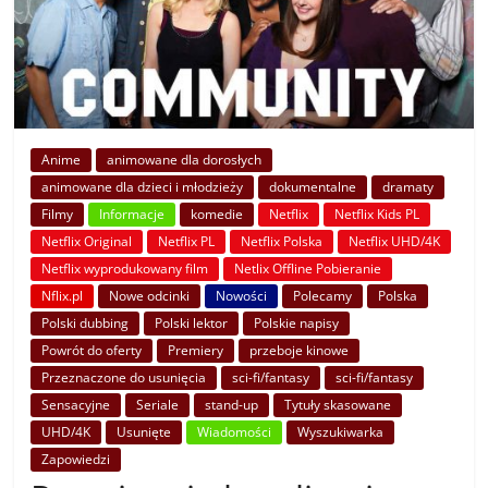
Anime
animowane dla dorosłych
animowane dla dzieci i młodzieży
dokumentalne
dramaty
Filmy
Informacje
komedie
Netflix
Netflix Kids PL
Netflix Original
Netflix PL
Netflix Polska
Netflix UHD/4K
Netflix wyprodukowany film
Netlix Offline Pobieranie
Nflix.pl
Nowe odcinki
Nowości
Polecamy
Polska
Polski dubbing
Polski lektor
Polskie napisy
Powrót do oferty
Premiery
przeboje kinowe
Przeznaczone do usunięcia
sci-fi/fantasy
sci-fi/fantasy
Sensacyjne
Seriale
stand-up
Tytuły skasowane
UHD/4K
Usunięte
Wiadomości
Wyszukiwarka
Zapowiedzi