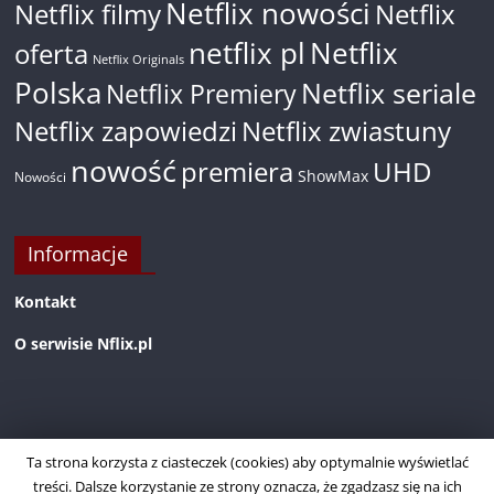
Netflix nowości
Netflix filmy
Netflix
netflix pl
Netflix
oferta
Netflix Originals
Polska
Netflix seriale
Netflix Premiery
Netflix zapowiedzi
Netflix zwiastuny
nowość
premiera
UHD
ShowMax
Nowości
Informacje
Kontakt
O serwisie Nflix.pl
Ta strona korzysta z ciasteczek (cookies) aby optymalnie wyświetlać
treści. Dalsze korzystanie ze strony oznacza, że zgadzasz się na ich