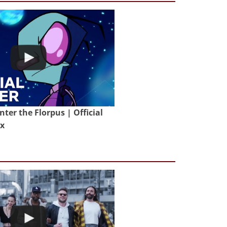
nter the Florpus | Official
ix