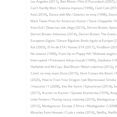
,
,
Los Angeles (2011)
Bee Movie / Film O Pszczołach (2007)
,
Can't Hardly Wait / Szalona impreza (1998)
Cash Cab (201
,
,
Asia (2016)
Dance with Me / Zatańcz ze mną (1998)
Danci
Mark Twain Prize for American Humor / Dave Chappelle: T
,
from Evil / Zbaw nas ode złego (2014)
Derren Brown: Apoca
,
Derren Brown: Infamous (2014)
Derren Brown: The Great 
European Gigolo / Deuce Bigalow: Boski żigolo w Europie (
,
,
Kot (2003)
El fin de ETA / Koniec ETA (2017)
FirstBorn (20
,
Na zawsze (1988)
From Up on Poppy Hill / Makowe wzgórz
,
Interrupted / Przerwana lekcja muzyki (1999)
Gladiator (19
,
Hatfields and McCoys: Bad Blood / Waśń rodzinna (2012)
H
,
Cześć na imię mam Doris (2015)
Here Comes the Boom / 
,
(2020)
How to Train Your Dragon / Jak Wytresować Smoka 
,
,
/ Inazuma 11 (2008)
Into the Storm / Epicentrum (2014)
Iv
,
,
(2017)
Kramer vs Kramer / Sprawa Kramerów (1979)
Kung
,
Little Fockers / Poznaj naszą rodzinkę (2010)
Madagascar /
,
(2012)
Madagascar: Escape 2 Africa / Madagaskar 2 (2008
,
,
Miracles from Heaven / Cuda z nieba (2016)
Netflix
Netfli