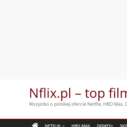
Przejdź
Nflix.pl – top fil
do
treści
Wszystko o polskiej ofercie Netflix, HBO Max
NETFLIX
HBO MAX
DISNEY+
SK