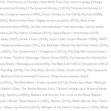
er: The History of Chicago / Now More Than Ever: historia grupy Chicago
,
aranormal Activity 2 / Paranormal Activity 2 (2010)
Paranormal Activity 3 /
,
,
ko / Szopy w natarciu (1994)
Ponyo / Ponyo on the Cliff by the Sea (2008)
,
,
(2005)
Ricki and the Flash / Nigdy nie jest za późno (2015)
Rise of the
,
Sekretne okno (2004)
sex lies and videotape / Seks kłamstwa i kasety wideo
,
,
,
ekani (2018)
Silicon Cowboys (2016)
Space Racers / Kosmoloty (2014)
,
,
,
 sławy (2007)
Strike a Pose (2016)
Stuart Little / Stuart Malutki (1999)
SWAT:
,
,
 / Rodzina Addamsów (1991)
The Bad Kids / Watch The Bad Kids Online (2016)
,
,
a (2001)
The Condemned 2 / Potępiony 2 (2015)
The Dog Who Saved Easter /
,
tch Show / The Iliza Shlesinger Sketch Show (2020)
The Karate Kid / Karate Kid
,
vely Bones / Nostalgia anioła (2009)
The Man from UNCLE / Kryptonim UNCLE
,
,
 The Meg (2018)
The Only Way is Essex / Ekipa z Essex (2016)
The Squid and
 Mystery of the Enchanted Treasure / Księżniczka Łabędzi: Skarb
,
,
ć (2012)
The Wind Rises / Zrywa się wiatr (2013)
Think Like a Man / Myśl jak
 Father's Eyes: The Ronda Rousey Story / Oczami mojego ojca: Historia Rondy
,
ing / Kelnerzy (2005)
Wallace and Gromit: The Curse of the Were-Rabbit /
,
,
yne's World / Świat Wayne'a (1992)
Weiner (2016)
When Marnie Was There /
,
,
/ Kołysz się dziecino (2016)
Whisper of the Heart / Szept serca (1995)
White