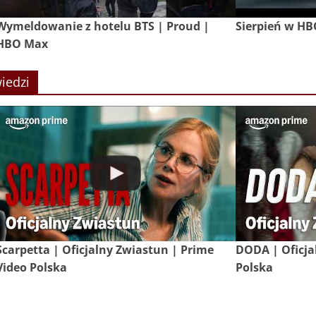
Wymeldowanie z hotelu BTS | Proud |
Sierpień w H
HBO Max
iedzi
Scarpetta | Oficjalny Zwiastun | Prime
DODA | Oficja
Video Polska
Polska