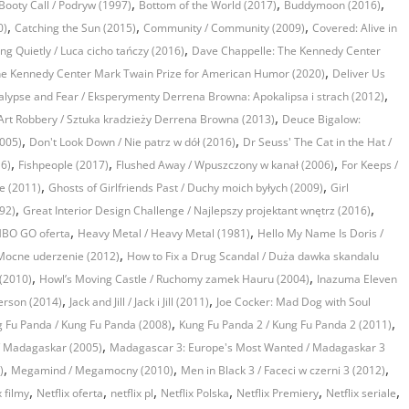
,
,
,
Booty Call / Podryw (1997)
Bottom of the World (2017)
Buddymoon (2016)
,
,
,
0)
Catching the Sun (2015)
Community / Community (2009)
Covered: Alive in
,
ng Quietly / Luca cicho tańczy (2016)
Dave Chappelle: The Kennedy Center
,
he Kennedy Center Mark Twain Prize for American Humor (2020)
Deliver Us
,
lypse and Fear / Eksperymenty Derrena Browna: Apokalipsa i strach (2012)
,
Art Robbery / Sztuka kradzieży Derrena Browna (2013)
Deuce Bigalow:
,
,
2005)
Don't Look Down / Nie patrz w dół (2016)
Dr Seuss' The Cat in the Hat /
,
,
,
16)
Fishpeople (2017)
Flushed Away / Wpuszczony w kanał (2006)
For Keeps /
,
,
e (2011)
Ghosts of Girlfriends Past / Duchy moich byłych (2009)
Girl
,
,
92)
Great Interior Design Challenge / Najlepszy projektant wnętrz (2016)
,
,
BO GO oferta
Heavy Metal / Heavy Metal (1981)
Hello My Name Is Doris /
,
Mocne uderzenie (2012)
How to Fix a Drug Scandal / Duża dawka skandalu
,
,
(2010)
Howl’s Moving Castle / Ruchomy zamek Hauru (2004)
Inazuma Eleven
,
,
erson (2014)
Jack and Jill / Jack i Jill (2011)
Joe Cocker: Mad Dog with Soul
,
,
 Fu Panda / Kung Fu Panda (2008)
Kung Fu Panda 2 / Kung Fu Panda 2 (2011)
,
 Madagaskar (2005)
Madagascar 3: Europe's Most Wanted / Madagaskar 3
,
,
,
)
Megamind / Megamocny (2010)
Men in Black 3 / Faceci w czerni 3 (2012)
,
,
,
,
,
,
x filmy
Netflix oferta
netflix pl
Netflix Polska
Netflix Premiery
Netflix seriale