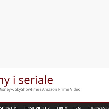
my i seriale
, Disney+, SkyShowtime i Amazon Prime Video
YSHOWTIME
PRIME VIDEO
FORUM
CZAT
LOGOWANIE/