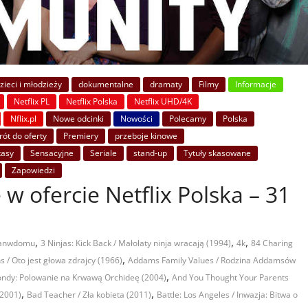
ieci i młodzieży
dokumentalne
dramaty
Filmy
Informacje
Netflix PL
Netflix Polska
Netflix UHD/4K
Nflix.pl
Nowe odcinki
Nowości
Polecamy
Polska
ót do oferty
Premiery
przeboje kinowe
tasy
Sensacyjne
Seriale
stand-up
Tytuły skasowane
Zapowiedzi
 w ofercie Netflix Polska – 31
,
,
,
tanwdomu
3 Ninjas: Kick Back / Małolaty ninja wracają (1994)
4k
84 Charing
,
s / Oto jest głowa zdrajcy (1966)
Addams Family Values / Rodzina Addamsów
,
kondy: Polowanie na Krwawą Orchideę (2004)
And You Thought Your Parents
,
,
(2001)
Bad Teacher / Zła kobieta (2011)
Battle: Los Angeles / Inwazja: Bitwa o