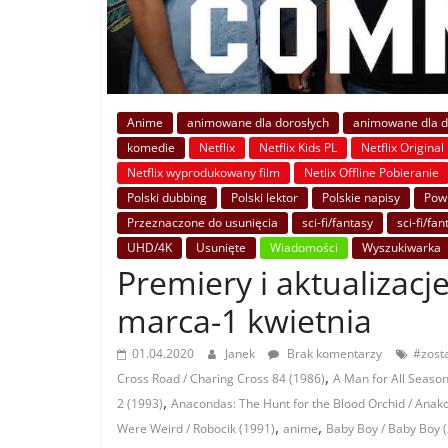
Anime
animowane dla dorosłych
animowane dla dz
komedie
Netflix
Netflix Kids PL
Netflix Original
Netflix wyprodukowany film
Netlix Offline Pobieranie
Polski dubbing
Polski lektor
Polskie napisy
Powr
Przeznaczone do usunięcia
sci-fi/fantasy
sci-fi/fan
UHD/4K
Usunięte
Wiadomości
Wyszukiwarka
Premiery i aktualizacje
marca-1 kwietnia
01.04.2020
Janek
Brak komentarzy
#zos
,
Cross Road / Charing Cross 84 (1986)
A Man for All Season
,
2 (1993)
Anacondas: The Hunt for the Blood Orchid / Ana
,
,
Were Weird / Robocik (1991)
anime
Baby Boy / Baby Boy 