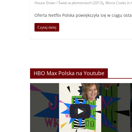
,
House Down / Świat w płomieniach (2013)
Worst Cooks in 
Oferta Netflix Polska powiększyła się w ciągu osta
Czytaj dalej
HBO Max Polska na Youtube