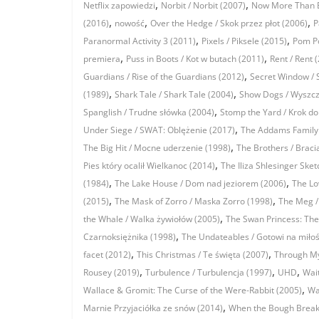
,
,
Netflix zapowiedzi
Norbit / Norbit (2007)
Now More Than Ev
,
,
,
(2016)
nowość
Over the Hedge / Skok przez płot (2006)
P
,
,
Paranormal Activity 3 (2011)
Pixels / Piksele (2015)
Pom Po
,
,
premiera
Puss in Boots / Kot w butach (2011)
Rent / Rent 
,
Guardians / Rise of the Guardians (2012)
Secret Window / 
,
,
(1989)
Shark Tale / Shark Tale (2004)
Show Dogs / Wyszcz
,
Spanglish / Trudne słówka (2004)
Stomp the Yard / Krok do
,
Under Siege / SWAT: Oblężenie (2017)
The Addams Family
,
The Big Hit / Mocne uderzenie (1998)
The Brothers / Braci
,
Pies który ocalił Wielkanoc (2014)
The Iliza Shlesinger Ske
,
,
(1984)
The Lake House / Dom nad jeziorem (2006)
The Lo
,
,
(2015)
The Mask of Zorro / Maska Zorro (1998)
The Meg /
,
the Whale / Walka żywiołów (2005)
The Swan Princess: The
,
Czarnoksiężnika (1998)
The Undateables / Gotowi na miłoś
,
,
facet (2012)
This Christmas / Te święta (2007)
Through My
,
,
,
Rousey (2019)
Turbulence / Turbulencja (1997)
UHD
Wait
,
Wallace & Gromit: The Curse of the Were-Rabbit (2005)
Wa
,
Marnie Przyjaciółka ze snów (2014)
When the Bough Breaks 