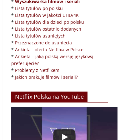
*
Wyszukiwarka filmów i seriali
*
Lista tytułów po polsku
*
Lista tytułów w jakości UHD/4K
*
Lista tytułów dla dzieci po polsku
*
Lista tytułów ostatnio dodanych
*
Lista tytułów usuniętych
*
Przeznaczone do usunięcia
*
Ankieta - oferta Netflixa w Polsce
*
Ankieta – jaką polską wersję językową
preferujecie?
*
Problemy z Netflixem
*
Jakich brakuje filmów i seriali?
Netflix Polska na YouTube