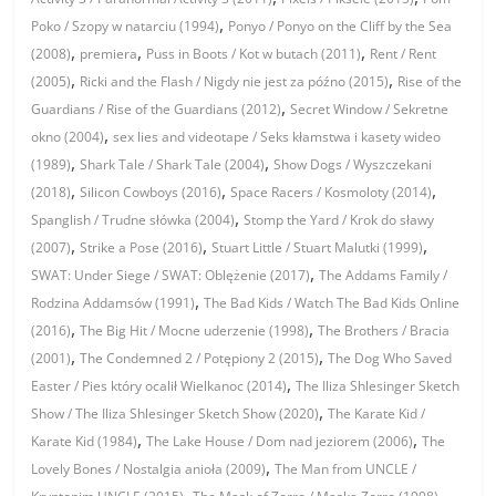
,
Poko / Szopy w natarciu (1994)
Ponyo / Ponyo on the Cliff by the Sea
,
,
,
(2008)
premiera
Puss in Boots / Kot w butach (2011)
Rent / Rent
,
,
(2005)
Ricki and the Flash / Nigdy nie jest za późno (2015)
Rise of the
,
Guardians / Rise of the Guardians (2012)
Secret Window / Sekretne
,
okno (2004)
sex lies and videotape / Seks kłamstwa i kasety wideo
,
,
(1989)
Shark Tale / Shark Tale (2004)
Show Dogs / Wyszczekani
,
,
,
(2018)
Silicon Cowboys (2016)
Space Racers / Kosmoloty (2014)
,
Spanglish / Trudne słówka (2004)
Stomp the Yard / Krok do sławy
,
,
,
(2007)
Strike a Pose (2016)
Stuart Little / Stuart Malutki (1999)
,
SWAT: Under Siege / SWAT: Oblężenie (2017)
The Addams Family /
,
Rodzina Addamsów (1991)
The Bad Kids / Watch The Bad Kids Online
,
,
(2016)
The Big Hit / Mocne uderzenie (1998)
The Brothers / Bracia
,
,
(2001)
The Condemned 2 / Potępiony 2 (2015)
The Dog Who Saved
,
Easter / Pies który ocalił Wielkanoc (2014)
The Iliza Shlesinger Sketch
,
Show / The Iliza Shlesinger Sketch Show (2020)
The Karate Kid /
,
,
Karate Kid (1984)
The Lake House / Dom nad jeziorem (2006)
The
,
Lovely Bones / Nostalgia anioła (2009)
The Man from UNCLE /
,
,