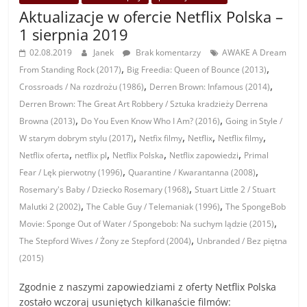
Aktualizacje w ofercie Netflix Polska –
1 sierpnia 2019
02.08.2019
Janek
Brak komentarzy
AWAKE A Dream
,
,
From Standing Rock (2017)
Big Freedia: Queen of Bounce (2013)
,
,
Crossroads / Na rozdrożu (1986)
Derren Brown: Infamous (2014)
Derren Brown: The Great Art Robbery / Sztuka kradzieży Derrena
,
,
Browna (2013)
Do You Even Know Who I Am? (2016)
Going in Style /
,
,
,
,
W starym dobrym stylu (2017)
Netfix filmy
Netflix
Netflix filmy
,
,
,
,
Netflix oferta
netflix pl
Netflix Polska
Netflix zapowiedzi
Primal
,
,
Fear / Lęk pierwotny (1996)
Quarantine / Kwarantanna (2008)
,
Rosemary's Baby / Dziecko Rosemary (1968)
Stuart Little 2 / Stuart
,
,
Malutki 2 (2002)
The Cable Guy / Telemaniak (1996)
The SpongeBob
,
Movie: Sponge Out of Water / Spongebob: Na suchym lądzie (2015)
,
The Stepford Wives / Żony ze Stepford (2004)
Unbranded / Bez piętna
(2015)
Zgodnie z naszymi zapowiedziami z oferty Netflix Polska
zostało wczoraj usuniętych kilkanaście filmów: