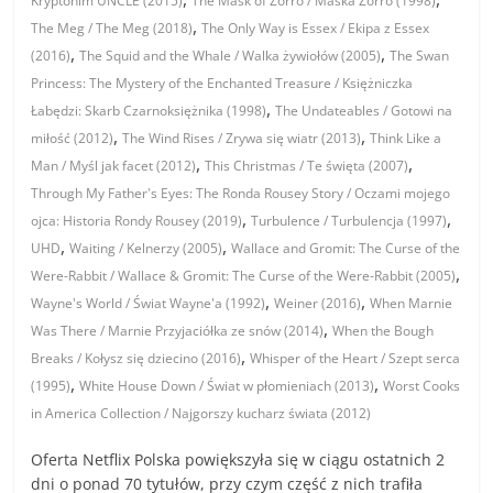
Kryptonim UNCLE (2015)
The Mask of Zorro / Maska Zorro (1998)
,
The Meg / The Meg (2018)
The Only Way is Essex / Ekipa z Essex
,
,
(2016)
The Squid and the Whale / Walka żywiołów (2005)
The Swan
Princess: The Mystery of the Enchanted Treasure / Księżniczka
,
Łabędzi: Skarb Czarnoksiężnika (1998)
The Undateables / Gotowi na
,
,
miłość (2012)
The Wind Rises / Zrywa się wiatr (2013)
Think Like a
,
,
Man / Myśl jak facet (2012)
This Christmas / Te święta (2007)
Through My Father's Eyes: The Ronda Rousey Story / Oczami mojego
,
,
ojca: Historia Rondy Rousey (2019)
Turbulence / Turbulencja (1997)
,
,
UHD
Waiting / Kelnerzy (2005)
Wallace and Gromit: The Curse of the
,
Were-Rabbit / Wallace & Gromit: The Curse of the Were-Rabbit (2005)
,
,
Wayne's World / Świat Wayne'a (1992)
Weiner (2016)
When Marnie
,
Was There / Marnie Przyjaciółka ze snów (2014)
When the Bough
,
Breaks / Kołysz się dziecino (2016)
Whisper of the Heart / Szept serca
,
,
(1995)
White House Down / Świat w płomieniach (2013)
Worst Cooks
in America Collection / Najgorszy kucharz świata (2012)
Oferta Netflix Polska powiększyła się w ciągu ostatnich 2
dni o ponad 70 tytułów, przy czym część z nich trafiła