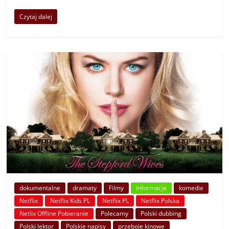
Czytaj dalej
dokumentalne
dramaty
Filmy
Informacje
komedie
Netflix
Netflix Kids PL
Netflix PL
Netflix Polska
Netlix Offline Pobieranie
Polecamy
Polski dubbing
Polski lektor
Polskie napisy
przeboje kinowe