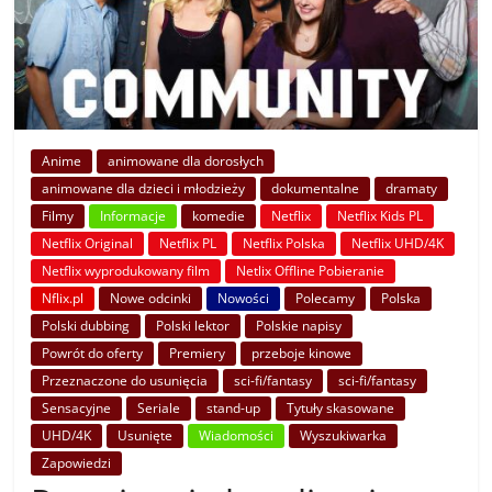
Anime
animowane dla dorosłych
animowane dla dzieci i młodzieży
dokumentalne
dramaty
Filmy
Informacje
komedie
Netflix
Netflix Kids PL
Netflix Original
Netflix PL
Netflix Polska
Netflix UHD/4K
Netflix wyprodukowany film
Netlix Offline Pobieranie
Nflix.pl
Nowe odcinki
Nowości
Polecamy
Polska
Polski dubbing
Polski lektor
Polskie napisy
Powrót do oferty
Premiery
przeboje kinowe
Przeznaczone do usunięcia
sci-fi/fantasy
sci-fi/fantasy
Sensacyjne
Seriale
stand-up
Tytuły skasowane
UHD/4K
Usunięte
Wiadomości
Wyszukiwarka
Zapowiedzi