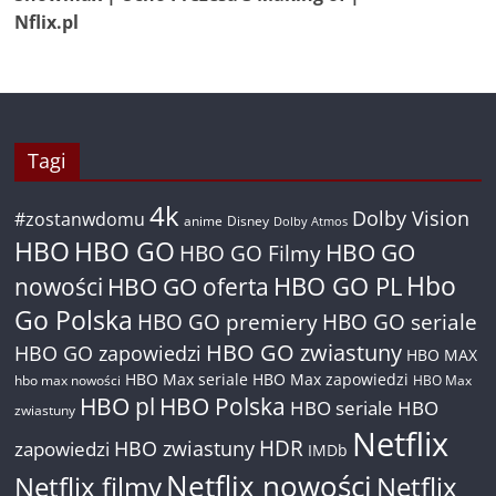
Nflix.pl
Tagi
4k
Dolby Vision
#zostanwdomu
anime
Disney
Dolby Atmos
HBO
HBO GO
HBO GO
HBO GO Filmy
Hbo
nowości
HBO GO oferta
HBO GO PL
Go Polska
HBO GO premiery
HBO GO seriale
HBO GO zwiastuny
HBO GO zapowiedzi
HBO MAX
HBO Max seriale
HBO Max zapowiedzi
hbo max nowości
HBO Max
HBO pl
HBO Polska
HBO seriale
HBO
zwiastuny
Netflix
HDR
HBO zwiastuny
zapowiedzi
IMDb
Netflix nowości
Netflix filmy
Netflix