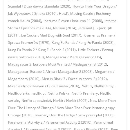
,
Scandal / Duża dawka skandalu (2020)
How to Train Your Dragon /
,
Jak Wytresować Smoka (2010)
Howl’s Moving Castle / Ruchomy
,
,
zamek Hauru (2004)
Inazuma Eleven / Inazuma 11 (2008)
Into the
,
,
Storm / Epicentrum (2014)
Iverson (2014)
Jack and Jill / Jack i Jill
,
,
(2011)
Joe Cocker: Mad Dog with Soul (2017)
Kramer vs Kramer /
,
,
Sprawa Kramerów (1979)
Kung Fu Panda / Kung Fu Panda (2008)
,
Kung Fu Panda 2 / Kung Fu Panda 2 (2011)
Little Fockers / Poznaj
,
,
naszą rodzinkę (2010)
Madagascar / Madagaskar (2005)
,
Madagascar 3: Europe's Most Wanted / Madagaskar 3 (2012)
,
Madagascar: Escape 2 Africa / Madagaskar 2 (2008)
Megamind /
,
,
Megamocny (2010)
Men in Black 3 / Faceci w czerni 3 (2012)
,
,
,
Miracles from Heaven / Cuda z nieba (2016)
Netflix
Netflix filmy
,
,
,
,
Netflix oferta
netflix pl
Netflix Polska
Netflix Premiery
Netflix
,
,
,
seriale
Netflix zapowiedzi
Norbit / Norbit (2007)
Now More Than
Ever: The History of Chicago / Now More Than Ever: historia grupy
,
,
,
Chicago (2016)
nowość
Over the Hedge / Skok przez płot (2006)
,
Paranormal Activity 2 / Paranormal Activity 2 (2010)
Paranormal
,
,
Activity 3 / Paranormal Activity 3 (2011)
Pixels / Piksele (2015)
Pom