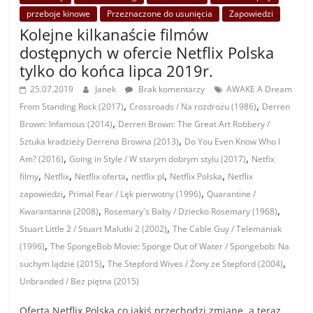
przeboje kinowe
Przeznaczone do usunięcia
Zapowiedzi
Kolejne kilkanaście filmów
dostępnych w ofercie Netflix Polska
tylko do końca lipca 2019r.
25.07.2019
Janek
Brak komentarzy
AWAKE A Dream
,
,
From Standing Rock (2017)
Crossroads / Na rozdrożu (1986)
Derren
,
Brown: Infamous (2014)
Derren Brown: The Great Art Robbery /
,
Sztuka kradzieży Derrena Browna (2013)
Do You Even Know Who I
,
,
Am? (2016)
Going in Style / W starym dobrym stylu (2017)
Netfix
,
,
,
,
,
filmy
Netflix
Netflix oferta
netflix pl
Netflix Polska
Netflix
,
,
zapowiedzi
Primal Fear / Lęk pierwotny (1996)
Quarantine /
,
,
Kwarantanna (2008)
Rosemary's Baby / Dziecko Rosemary (1968)
,
Stuart Little 2 / Stuart Malutki 2 (2002)
The Cable Guy / Telemaniak
,
(1996)
The SpongeBob Movie: Sponge Out of Water / Spongebob: Na
,
,
suchym lądzie (2015)
The Stepford Wives / Żony ze Stepford (2004)
Unbranded / Bez piętna (2015)
Oferta Netflix Polska co jakiś przechodzi zmianę, a teraz