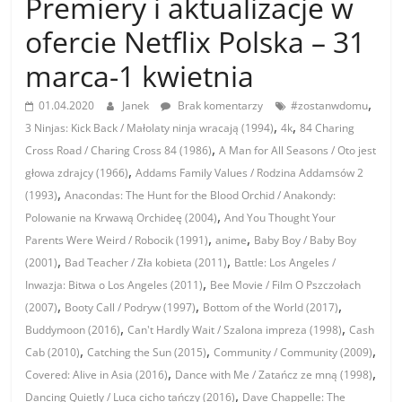
Premiery i aktualizacje w
ofercie Netflix Polska – 31
marca-1 kwietnia
,
01.04.2020
Janek
Brak komentarzy
#zostanwdomu
,
,
3 Ninjas: Kick Back / Małolaty ninja wracają (1994)
4k
84 Charing
,
Cross Road / Charing Cross 84 (1986)
A Man for All Seasons / Oto jest
,
głowa zdrajcy (1966)
Addams Family Values / Rodzina Addamsów 2
,
(1993)
Anacondas: The Hunt for the Blood Orchid / Anakondy:
,
Polowanie na Krwawą Orchideę (2004)
And You Thought Your
,
,
Parents Were Weird / Robocik (1991)
anime
Baby Boy / Baby Boy
,
,
(2001)
Bad Teacher / Zła kobieta (2011)
Battle: Los Angeles /
,
Inwazja: Bitwa o Los Angeles (2011)
Bee Movie / Film O Pszczołach
,
,
,
(2007)
Booty Call / Podryw (1997)
Bottom of the World (2017)
,
,
Buddymoon (2016)
Can't Hardly Wait / Szalona impreza (1998)
Cash
,
,
,
Cab (2010)
Catching the Sun (2015)
Community / Community (2009)
,
,
Covered: Alive in Asia (2016)
Dance with Me / Zatańcz ze mną (1998)
,
Dancing Quietly / Luca cicho tańczy (2016)
Dave Chappelle: The