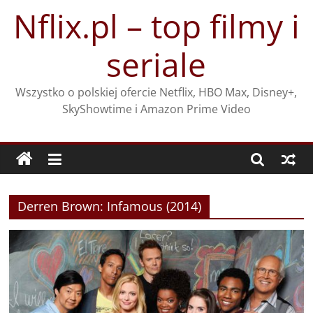
Przejdź
Nflix.pl – top filmy i
do
treści
seriale
Wszystko o polskiej ofercie Netflix, HBO Max, Disney+,
SkyShowtime i Amazon Prime Video
Derren Brown: Infamous (2014)