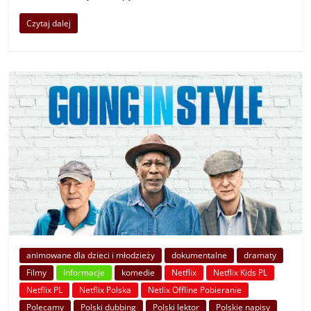
Czytaj dalej
animowane dla dzieci i młodzieży
dokumentalne
dramaty
Filmy
Informacje
komedie
Netflix
Netflix Kids PL
Netflix PL
Netflix Polska
Netlix Offline Pobieranie
Polecamy
Polski dubbing
Polski lektor
Polskie napisy