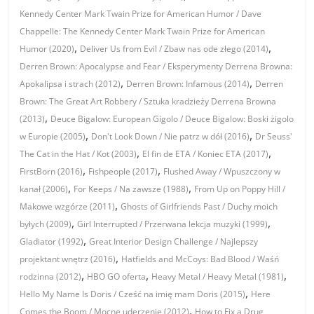
Kennedy Center Mark Twain Prize for American Humor / Dave
Chappelle: The Kennedy Center Mark Twain Prize for American
,
,
Humor (2020)
Deliver Us from Evil / Zbaw nas ode złego (2014)
Derren Brown: Apocalypse and Fear / Eksperymenty Derrena Browna:
,
,
Apokalipsa i strach (2012)
Derren Brown: Infamous (2014)
Derren
Brown: The Great Art Robbery / Sztuka kradzieży Derrena Browna
,
(2013)
Deuce Bigalow: European Gigolo / Deuce Bigalow: Boski żigolo
,
,
w Europie (2005)
Don't Look Down / Nie patrz w dół (2016)
Dr Seuss'
,
,
The Cat in the Hat / Kot (2003)
El fin de ETA / Koniec ETA (2017)
,
,
FirstBorn (2016)
Fishpeople (2017)
Flushed Away / Wpuszczony w
,
,
kanał (2006)
For Keeps / Na zawsze (1988)
From Up on Poppy Hill /
,
Makowe wzgórze (2011)
Ghosts of Girlfriends Past / Duchy moich
,
,
byłych (2009)
Girl Interrupted / Przerwana lekcja muzyki (1999)
,
Gladiator (1992)
Great Interior Design Challenge / Najlepszy
,
projektant wnętrz (2016)
Hatfields and McCoys: Bad Blood / Waśń
,
,
,
rodzinna (2012)
HBO GO oferta
Heavy Metal / Heavy Metal (1981)
,
Hello My Name Is Doris / Cześć na imię mam Doris (2015)
Here
,
Comes the Boom / Mocne uderzenie (2012)
How to Fix a Drug