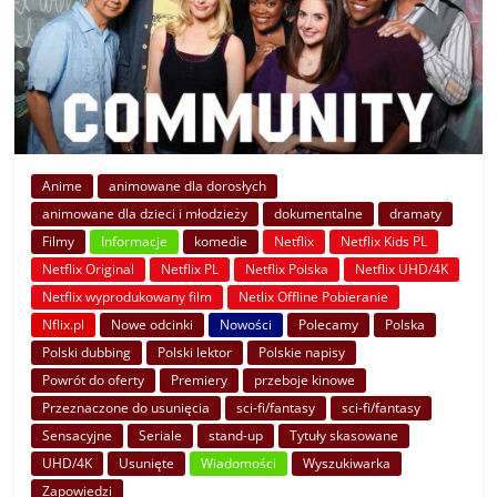
Anime
animowane dla dorosłych
animowane dla dzieci i młodzieży
dokumentalne
dramaty
Filmy
Informacje
komedie
Netflix
Netflix Kids PL
Netflix Original
Netflix PL
Netflix Polska
Netflix UHD/4K
Netflix wyprodukowany film
Netlix Offline Pobieranie
Nflix.pl
Nowe odcinki
Nowości
Polecamy
Polska
Polski dubbing
Polski lektor
Polskie napisy
Powrót do oferty
Premiery
przeboje kinowe
Przeznaczone do usunięcia
sci-fi/fantasy
sci-fi/fantasy
Sensacyjne
Seriale
stand-up
Tytuły skasowane
UHD/4K
Usunięte
Wiadomości
Wyszukiwarka
Zapowiedzi