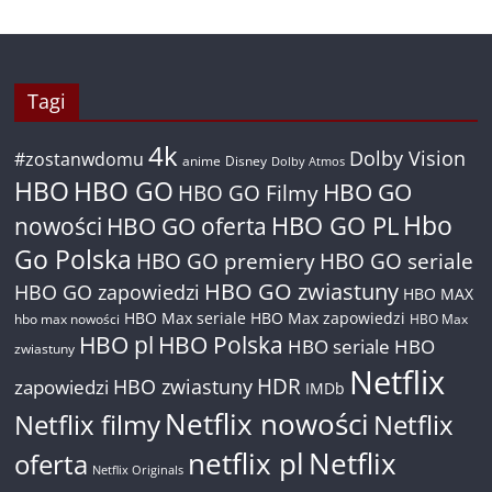
Tagi
4k
Dolby Vision
#zostanwdomu
anime
Disney
Dolby Atmos
HBO
HBO GO
HBO GO
HBO GO Filmy
Hbo
nowości
HBO GO oferta
HBO GO PL
Go Polska
HBO GO premiery
HBO GO seriale
HBO GO zwiastuny
HBO GO zapowiedzi
HBO MAX
HBO Max seriale
HBO Max zapowiedzi
hbo max nowości
HBO Max
HBO pl
HBO Polska
HBO seriale
HBO
zwiastuny
Netflix
HDR
HBO zwiastuny
zapowiedzi
IMDb
Netflix nowości
Netflix filmy
Netflix
netflix pl
Netflix
oferta
Netflix Originals