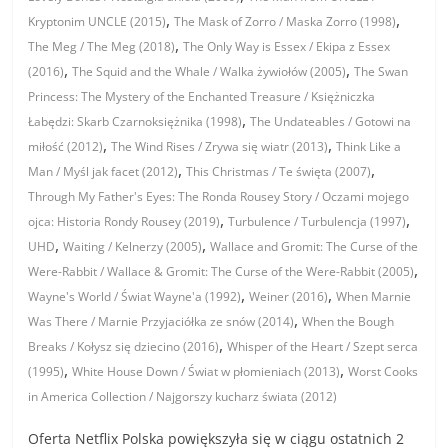
,
,
Kryptonim UNCLE (2015)
The Mask of Zorro / Maska Zorro (1998)
,
The Meg / The Meg (2018)
The Only Way is Essex / Ekipa z Essex
,
,
(2016)
The Squid and the Whale / Walka żywiołów (2005)
The Swan
Princess: The Mystery of the Enchanted Treasure / Księżniczka
,
Łabędzi: Skarb Czarnoksiężnika (1998)
The Undateables / Gotowi na
,
,
miłość (2012)
The Wind Rises / Zrywa się wiatr (2013)
Think Like a
,
,
Man / Myśl jak facet (2012)
This Christmas / Te święta (2007)
Through My Father's Eyes: The Ronda Rousey Story / Oczami mojego
,
,
ojca: Historia Rondy Rousey (2019)
Turbulence / Turbulencja (1997)
,
,
UHD
Waiting / Kelnerzy (2005)
Wallace and Gromit: The Curse of the
,
Were-Rabbit / Wallace & Gromit: The Curse of the Were-Rabbit (2005)
,
,
Wayne's World / Świat Wayne'a (1992)
Weiner (2016)
When Marnie
,
Was There / Marnie Przyjaciółka ze snów (2014)
When the Bough
,
Breaks / Kołysz się dziecino (2016)
Whisper of the Heart / Szept serca
,
,
(1995)
White House Down / Świat w płomieniach (2013)
Worst Cooks
in America Collection / Najgorszy kucharz świata (2012)
Oferta Netflix Polska powiększyła się w ciągu ostatnich 2