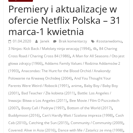
Premiery i aktualizacje w
ofercie Netflix Polska – 31
marca-1 kwietnia
,
01.04.2020
Janek
Brak komentarzy
#zostanwdomu
,
,
3 Ninjas: Kick Back / Małolaty ninja wracają (1994)
4k
84 Charing
,
Cross Road / Charing Cross 84 (1986)
A Man for All Seasons / Oto jest
,
głowa zdrajcy (1966)
Addams Family Values / Rodzina Addamsów 2
,
(1993)
Anacondas: The Hunt for the Blood Orchid / Anakondy:
,
Polowanie na Krwawą Orchideę (2004)
And You Thought Your
,
,
Parents Were Weird / Robocik (1991)
anime
Baby Boy / Baby Boy
,
,
(2001)
Bad Teacher / Zła kobieta (2011)
Battle: Los Angeles /
,
Inwazja: Bitwa o Los Angeles (2011)
Bee Movie / Film O Pszczołach
,
,
,
(2007)
Booty Call / Podryw (1997)
Bottom of the World (2017)
,
,
Buddymoon (2016)
Can't Hardly Wait / Szalona impreza (1998)
Cash
,
,
,
Cab (2010)
Catching the Sun (2015)
Community / Community (2009)
,
,
Covered: Alive in Asia (2016)
Dance with Me / Zatańcz ze mną (1998)