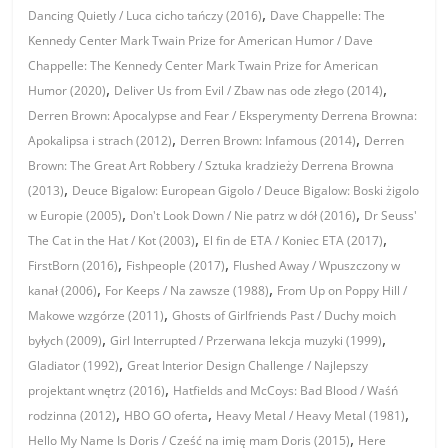
,
Dancing Quietly / Luca cicho tańczy (2016)
Dave Chappelle: The
Kennedy Center Mark Twain Prize for American Humor / Dave
Chappelle: The Kennedy Center Mark Twain Prize for American
,
,
Humor (2020)
Deliver Us from Evil / Zbaw nas ode złego (2014)
Derren Brown: Apocalypse and Fear / Eksperymenty Derrena Browna:
,
,
Apokalipsa i strach (2012)
Derren Brown: Infamous (2014)
Derren
Brown: The Great Art Robbery / Sztuka kradzieży Derrena Browna
,
(2013)
Deuce Bigalow: European Gigolo / Deuce Bigalow: Boski żigolo
,
,
w Europie (2005)
Don't Look Down / Nie patrz w dół (2016)
Dr Seuss'
,
,
The Cat in the Hat / Kot (2003)
El fin de ETA / Koniec ETA (2017)
,
,
FirstBorn (2016)
Fishpeople (2017)
Flushed Away / Wpuszczony w
,
,
kanał (2006)
For Keeps / Na zawsze (1988)
From Up on Poppy Hill /
,
Makowe wzgórze (2011)
Ghosts of Girlfriends Past / Duchy moich
,
,
byłych (2009)
Girl Interrupted / Przerwana lekcja muzyki (1999)
,
Gladiator (1992)
Great Interior Design Challenge / Najlepszy
,
projektant wnętrz (2016)
Hatfields and McCoys: Bad Blood / Waśń
,
,
,
rodzinna (2012)
HBO GO oferta
Heavy Metal / Heavy Metal (1981)
,
Hello My Name Is Doris / Cześć na imię mam Doris (2015)
Here