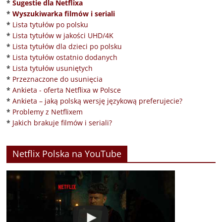
*
Sugestie dla Netflixa
*
Wyszukiwarka filmów i seriali
*
Lista tytułów po polsku
*
Lista tytułów w jakości UHD/4K
*
Lista tytułów dla dzieci po polsku
*
Lista tytułów ostatnio dodanych
*
Lista tytułów usuniętych
*
Przeznaczone do usunięcia
*
Ankieta - oferta Netflixa w Polsce
*
Ankieta – jaką polską wersję językową preferujecie?
*
Problemy z Netflixem
*
Jakich brakuje filmów i seriali?
Netflix Polska na YouTube