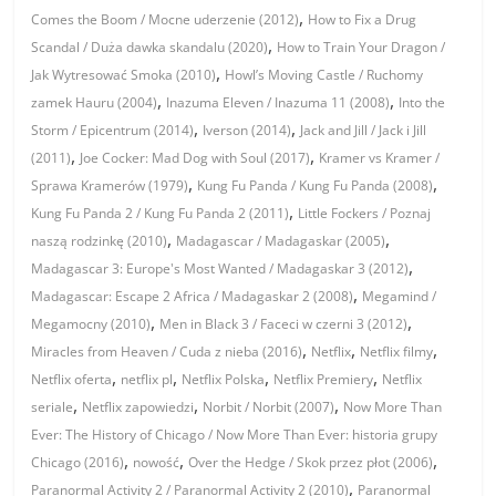
,
Comes the Boom / Mocne uderzenie (2012)
How to Fix a Drug
,
Scandal / Duża dawka skandalu (2020)
How to Train Your Dragon /
,
Jak Wytresować Smoka (2010)
Howl’s Moving Castle / Ruchomy
,
,
zamek Hauru (2004)
Inazuma Eleven / Inazuma 11 (2008)
Into the
,
,
Storm / Epicentrum (2014)
Iverson (2014)
Jack and Jill / Jack i Jill
,
,
(2011)
Joe Cocker: Mad Dog with Soul (2017)
Kramer vs Kramer /
,
,
Sprawa Kramerów (1979)
Kung Fu Panda / Kung Fu Panda (2008)
,
Kung Fu Panda 2 / Kung Fu Panda 2 (2011)
Little Fockers / Poznaj
,
,
naszą rodzinkę (2010)
Madagascar / Madagaskar (2005)
,
Madagascar 3: Europe's Most Wanted / Madagaskar 3 (2012)
,
Madagascar: Escape 2 Africa / Madagaskar 2 (2008)
Megamind /
,
,
Megamocny (2010)
Men in Black 3 / Faceci w czerni 3 (2012)
,
,
,
Miracles from Heaven / Cuda z nieba (2016)
Netflix
Netflix filmy
,
,
,
,
Netflix oferta
netflix pl
Netflix Polska
Netflix Premiery
Netflix
,
,
,
seriale
Netflix zapowiedzi
Norbit / Norbit (2007)
Now More Than
Ever: The History of Chicago / Now More Than Ever: historia grupy
,
,
,
Chicago (2016)
nowość
Over the Hedge / Skok przez płot (2006)
,
Paranormal Activity 2 / Paranormal Activity 2 (2010)
Paranormal