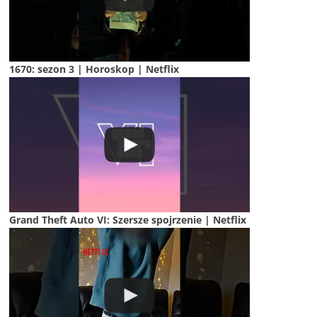
1670: sezon 3 | Horoskop | Netflix
Grand Theft Auto VI: Szersze spojrzenie | Netflix