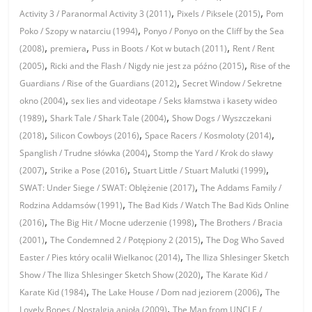
,
,
Activity 3 / Paranormal Activity 3 (2011)
Pixels / Piksele (2015)
Pom
,
Poko / Szopy w natarciu (1994)
Ponyo / Ponyo on the Cliff by the Sea
,
,
,
(2008)
premiera
Puss in Boots / Kot w butach (2011)
Rent / Rent
,
,
(2005)
Ricki and the Flash / Nigdy nie jest za późno (2015)
Rise of the
,
Guardians / Rise of the Guardians (2012)
Secret Window / Sekretne
,
okno (2004)
sex lies and videotape / Seks kłamstwa i kasety wideo
,
,
(1989)
Shark Tale / Shark Tale (2004)
Show Dogs / Wyszczekani
,
,
,
(2018)
Silicon Cowboys (2016)
Space Racers / Kosmoloty (2014)
,
Spanglish / Trudne słówka (2004)
Stomp the Yard / Krok do sławy
,
,
,
(2007)
Strike a Pose (2016)
Stuart Little / Stuart Malutki (1999)
,
SWAT: Under Siege / SWAT: Oblężenie (2017)
The Addams Family /
,
Rodzina Addamsów (1991)
The Bad Kids / Watch The Bad Kids Online
,
,
(2016)
The Big Hit / Mocne uderzenie (1998)
The Brothers / Bracia
,
,
(2001)
The Condemned 2 / Potępiony 2 (2015)
The Dog Who Saved
,
Easter / Pies który ocalił Wielkanoc (2014)
The Iliza Shlesinger Sketch
,
Show / The Iliza Shlesinger Sketch Show (2020)
The Karate Kid /
,
,
Karate Kid (1984)
The Lake House / Dom nad jeziorem (2006)
The
,
Lovely Bones / Nostalgia anioła (2009)
The Man from UNCLE /