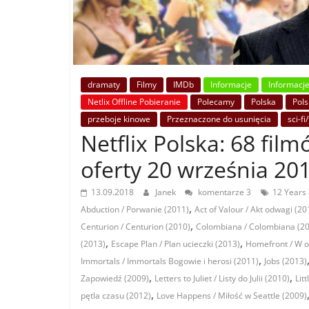
dramaty
Filmy
IMDb
Informacje
Informacj
Netlix Offline Pobieranie
Polecamy
Polska
Pols
przeboje kinowe
Przeznaczone do usunięcia
sci-fi
Netflix Polska: 68 fil
oferty 20 września 201
13.09.2018
Janek
komentarze 3
12 Years 
,
Abduction / Porwanie (2011)
Act of Valour / Akt odwagi (20
,
Centurion / Centurion (2010)
Colombiana / Colombiana (2
,
,
(2013)
Escape Plan / Plan ucieczki (2013)
Homefront / W o
,
Immortals / Immortals Bogowie i herosi (2011)
Jobs (2013)
,
,
Zapowiedź (2009)
Letters to Juliet / Listy do Julii (2010)
Lit
,
pętla czasu (2012)
Love Happens / Miłość w Seattle (2009)