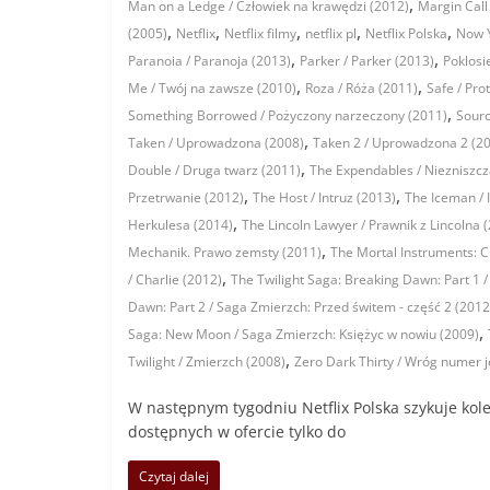
,
Man on a Ledge / Człowiek na krawędzi (2012)
Margin Call
,
,
,
,
,
(2005)
Netflix
Netflix filmy
netflix pl
Netflix Polska
Now Y
,
,
Paranoia / Paranoja (2013)
Parker / Parker (2013)
Poklosi
,
,
Me / Twój na zawsze (2010)
Roza / Róża (2011)
Safe / Pro
,
Something Borrowed / Pożyczony narzeczony (2011)
Sourc
,
Taken / Uprowadzona (2008)
Taken 2 / Uprowadzona 2 (2
,
Double / Druga twarz (2011)
The Expendables / Niezniszcz
,
,
Przetrwanie (2012)
The Host / Intruz (2013)
The Iceman / 
,
Herkulesa (2014)
The Lincoln Lawyer / Prawnik z Lincolna 
,
Mechanik. Prawo zemsty (2011)
The Mortal Instruments: Ci
,
/ Charlie (2012)
The Twilight Saga: Breaking Dawn: Part 1 
Dawn: Part 2 / Saga Zmierzch: Przed świtem - część 2 (2012
,
Saga: New Moon / Saga Zmierzch: Księżyc w nowiu (2009)
,
Twilight / Zmierzch (2008)
Zero Dark Thirty / Wróg numer 
W następnym tygodniu Netflix Polska szykuje kolej
dostępnych w ofercie tylko do
Czytaj dalej