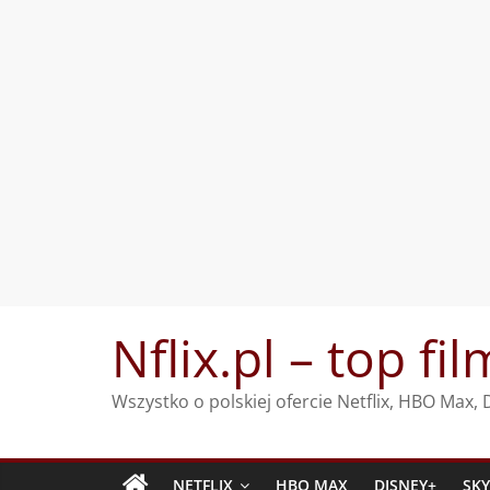
Przejdź
Nflix.pl – top fil
do
treści
Wszystko o polskiej ofercie Netflix, HBO Max
NETFLIX
HBO MAX
DISNEY+
SK