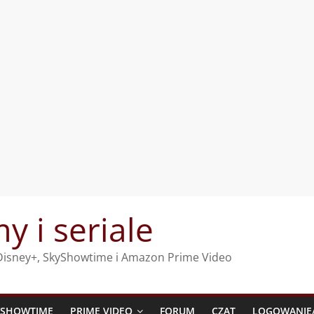
my i seriale
, Disney+, SkyShowtime i Amazon Prime Video
YSHOWTIME
PRIME VIDEO
FORUM
CZAT
LOGOWANIE/