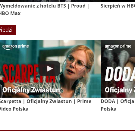
Wymeldowanie z hotelu BTS | Proud |
Sierpień w H
HBO Max
iedzi
Scarpetta | Oficjalny Zwiastun | Prime
DODA | Oficja
Video Polska
Polska