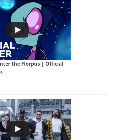
nter the Florpus | Official
ix