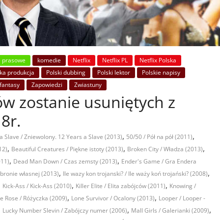
e prasowe
komedie
Netflix
Netflix PL
Netflix Polska
ka produkcja
Polski dubbing
Polski lektor
Polskie napisy
/fantasy
Zapowiedzi
Zwiastuny
mów zostanie usuniętych z
8r.
,
,
a Slave / Zniewolony. 12 Years a Slave (2013)
50/50 / Pół na pół (2011)
,
,
,
12)
Beautiful Creatures / Piękne istoty (2013)
Broken City / Władza (2013)
,
,
011)
Dead Man Down / Czas zemsty (2013)
Ender's Game / Gra Endera
,
,
bronie własnej (2013)
Ile wazy kon trojanski? / Ile waży koń trojański? (2008)
,
,
,
Kick-Ass / Kick-Ass (2010)
Killer Elite / Elita zabójców (2011)
Knowing /
,
,
tle Rose / Różyczka (2009)
Lone Survivor / Ocalony (2013)
Looper / Looper -
,
,
,
Lucky Number Slevin / Zabójczy numer (2006)
Mall Girls / Galerianki (2009)