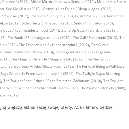
,
,
 / Chciwość (2011)
Mirror Mirror / Królewna Śnieżka (2012)
Mr and Mrs Smith
,
,
ou See Me / Iluzja (2013)
Olympus Has Fallen / Olimp w ogniu (2013)
,
,
,
e / Pokłosie (2012)
Prisoners / Labirynt (2013)
Push / Push (2009)
Remember
,
,
,
tektor (2012)
Side Effects / Panaceum (2013)
Snitch / Infiltrator (2013)
,
,
e Code / Kod nieśmiertelności (2011)
Stand Up Guys / Twardziele (2012)
,
,
,
012)
The Book of Eli / Księga ocalenia (2010)
The Call / Połączenie (2013)
The
,
,
alni (2010)
The Expendables 2 / Niezniszczalni 2 (2012)
The Grey /
,
Iceman: Historia mordercy (2013)
The Legend of Hercules / Legenda
,
,
(2011)
The Magic of Belle Isle / Magiczne lato (2012)
The Mechanic /
,
ty of Bones / Dary Anioła: Miasto kości (2013)
The Perks of Being a Wallflower
,
/ Saga Zmierzch: Przed świtem - część 1 (2011)
The Twilight Saga: Breaking
,
,
)
The Twilight Saga: Eclipse / Saga Zmierzch: Zaćmienie (2010)
The Twilight
,
,
The Wolf of Wall Street / Wilk z Wall Street (2013)
The Women / Kobiety (2008)
jeden (2012)
ną większą aktualizację swojej oferty. Aż 68 filmów będzie