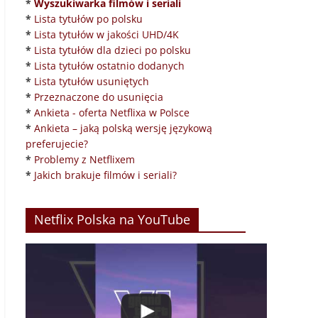
*
Wyszukiwarka filmów i seriali
*
Lista tytułów po polsku
*
Lista tytułów w jakości UHD/4K
*
Lista tytułów dla dzieci po polsku
*
Lista tytułów ostatnio dodanych
*
Lista tytułów usuniętych
*
Przeznaczone do usunięcia
*
Ankieta - oferta Netflixa w Polsce
*
Ankieta – jaką polską wersję językową
preferujecie?
*
Problemy z Netflixem
*
Jakich brakuje filmów i seriali?
Netflix Polska na YouTube