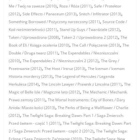
,
,
Me / Twój na zawsze (2010)
Roza / Róża (2011)
Safe / Protektor
,
,
,
(2012)
Side Effects / Panaceum (2013)
Snitch / Infiltrator (2013)
,
Something Borrowed / Pożyczony narzeczony (2011)
Source Code /
,
,
Kod nieśmiertelności (2011)
Stand Up Guys / Twardziele (2012)
,
,
Taken / Uprowadzona (2008)
Taken 2 / Uprowadzona 2 (2012)
The
,
,
Book of Eli / Księga ocalenia (2010)
The Call / Połączenie (2013)
The
,
Double / Druga twarz (2011)
The Expendables / Niezniszczalni
,
,
(2010)
The Expendables 2 / Niezniszczalni 2 (2012)
The Grey /
,
,
Przetrwanie (2012)
The Host / Intruz (2013)
The Iceman / Iceman:
,
Historia mordercy (2013)
The Legend of Hercules / Legenda
,
,
Herkulesa (2014)
The Lincoln Lawyer / Prawnik z Lincolna (2011)
The
,
Magic of Belle Isle / Magiczne lato (2012)
The Mechanic / Mechanik.
,
Prawo zemsty (2011)
The Mortal Instruments: City of Bones / Dary
,
Anioła: Miasto kości (2013)
The Perks of Being a Wallflower / Charlie
,
(2012)
The Twilight Saga: Breaking Dawn: Part 1 / Saga Zmierzch:
,
Przed świtem - część 1 (2011)
The Twilight Saga: Breaking Dawn: Part
,
2 / Saga Zmierzch: Przed świtem - część 2 (2012)
The Twilight Saga:
,
Eclipse / Saga Zmierzch: Zaćmienie (2010)
The Twilight Saga: New