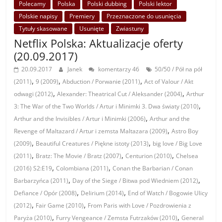
Polecamy
Polska
Polski dubbing
Polski lektor
Polskie napisy
Premiery
Przeznaczone do usunięcia
Tytuły skasowane
Usunięte
Zwiastuny
Netflix Polska: Aktualizacje oferty
(20.09.2017)
20.09.2017
Janek
komentarzy 46
50/50 / Pół na pół
,
,
,
(2011)
9 (2009)
Abduction / Porwanie (2011)
Act of Valour / Akt
,
,
odwagi (2012)
Alexander: Theatrical Cut / Aleksander (2004)
Arthur
,
3: The War of the Two Worlds / Artur i Minimki 3. Dwa światy (2010)
,
Arthur and the Invisibles / Artur i Minimki (2006)
Arthur and the
,
Revenge of Maltazard / Artur i zemsta Maltazara (2009)
Astro Boy
,
,
(2009)
Beautiful Creatures / Piękne istoty (2013)
big love / Big Love
,
,
,
(2011)
Bratz: The Movie / Bratz (2007)
Centurion (2010)
Chelsea
,
,
(2016) S2:E19
Colombiana (2011)
Conan the Barbarian / Conan
,
,
Barbarzyńca (2011)
Day of the Siege / Bitwa pod Wiedniem (2012)
,
,
Defiance / Opór (2008)
Delirium (2014)
End of Watch / Bogowie Ulicy
,
,
(2012)
Fair Game (2010)
From Paris with Love / Pozdrowienia z
,
,
Paryża (2010)
Furry Vengeance / Zemsta Futrzaków (2010)
General