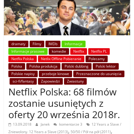
dramaty
Filmy
IMDb
Informacje
Informacje prasowe
komedie
Netflix
Netflix PL
Netflix Polska
Netlix Offline Pobieranie
Polecamy
Polska
Polska produkcja
Polski dubbing
Polski lektor
Polskie napisy
przeboje kinowe
Przeznaczone do usunięcia
sci-fi/fantasy
Zapowiedzi
Zwiastuny
Netflix Polska: 68 filmów
zostanie usuniętych z
oferty 20 września 2018r.
13.09.2018
Janek
komentarze 3
12 Years a Slave /
,
,
Zniewolony. 12 Years a Slave (2013)
50/50 / Pół na pół (2011)