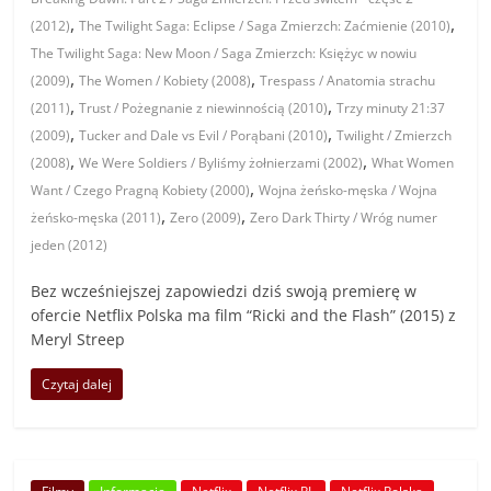
,
,
(2012)
The Twilight Saga: Eclipse / Saga Zmierzch: Zaćmienie (2010)
The Twilight Saga: New Moon / Saga Zmierzch: Księżyc w nowiu
,
,
(2009)
The Women / Kobiety (2008)
Trespass / Anatomia strachu
,
,
(2011)
Trust / Pożegnanie z niewinnością (2010)
Trzy minuty 21:37
,
,
(2009)
Tucker and Dale vs Evil / Porąbani (2010)
Twilight / Zmierzch
,
,
(2008)
We Were Soldiers / Byliśmy żołnierzami (2002)
What Women
,
Want / Czego Pragną Kobiety (2000)
Wojna żeńsko-męska / Wojna
,
,
żeńsko-męska (2011)
Zero (2009)
Zero Dark Thirty / Wróg numer
jeden (2012)
Bez wcześniejszej zapowiedzi dziś swoją premierę w
ofercie Netflix Polska ma film “Ricki and the Flash” (2015) z
Meryl Streep
Czytaj dalej