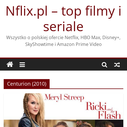
Przejdź
Nflix.pl – top filmy i
do
treści
seriale
Wszystko o polskiej ofercie Netflix, HBO Max, Disney+,
SkyShowtime i Amazon Prime Video
Centurion (2010)