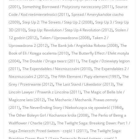
,
,
(2001)
Something Borrowed / Pożyczony narzeczony (2011)
Source
,
Code / Kod nieśmiertelności (2011)
Spread / Amerykańskie ciacho
,
,
(2009)
Step Up 2: The Streets / Step Up 2 (2008)
Step Up 3 / Step Up
,
,
3D (2010)
Step Up: Revolution / Step Up 4 Revolution (2012)
Stolen /
,
,
12 godzin (2012)
Taken / Uprowadzona (2008)
Taken 2 /
,
,
Uprowadzona 2 (2012)
The Bank Job / Angielska Robota (2008)
The
,
Book of Eli / Księga ocalenia (2010)
The Butterfly Effect / Efekt motyla
,
,
(2004)
The Double / Druga twarz (2011)
The Eagle / Dziewiąty legion
,
,
(2011)
The Expendables / Niezniszczalni (2010)
The Expendables 2 /
,
,
Niezniszczalni 2 (2012)
The Fifth Element / Piąty element (1997)
The
,
,
Grey / Przetrwanie (2012)
The Last Stand / Likwidator (2013)
The
,
Lincoln Lawyer / Prawnik z Lincolna (2011)
The Magic of Belle Isle /
,
Magiczne lato (2012)
The Mechanic / Mechanik. Prawo zemsty
,
,
(2011)
The NeverEnding Story / Niekończąca się opowieść (1984)
,
The Other Boleyn Girl / Kochanice króla (2008)
The Perks of Being a
,
Wallflower / Charlie (2012)
The Twilight Saga: Breaking Dawn: Part 1 /
,
Saga Zmierzch: Przed świtem - część 1 (2011)
The Twilight Saga:
Breaking Dawn: Part 2 / Saga Zmierzch: Przed świtem - część 2