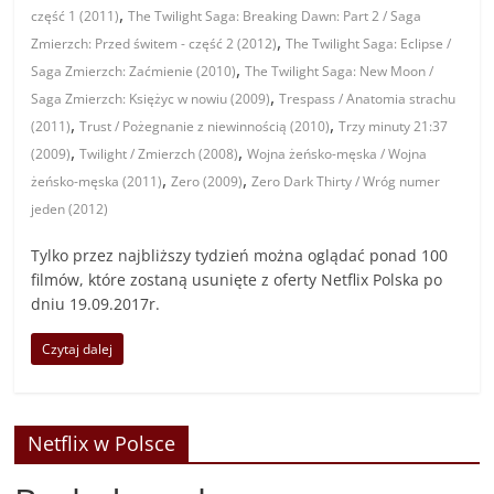
,
część 1 (2011)
The Twilight Saga: Breaking Dawn: Part 2 / Saga
,
Zmierzch: Przed świtem - część 2 (2012)
The Twilight Saga: Eclipse /
,
Saga Zmierzch: Zaćmienie (2010)
The Twilight Saga: New Moon /
,
Saga Zmierzch: Księżyc w nowiu (2009)
Trespass / Anatomia strachu
,
,
(2011)
Trust / Pożegnanie z niewinnością (2010)
Trzy minuty 21:37
,
,
(2009)
Twilight / Zmierzch (2008)
Wojna żeńsko-męska / Wojna
,
,
żeńsko-męska (2011)
Zero (2009)
Zero Dark Thirty / Wróg numer
jeden (2012)
Tylko przez najbliższy tydzień można oglądać ponad 100
filmów, które zostaną usunięte z oferty Netflix Polska po
dniu 19.09.2017r.
Czytaj dalej
Netflix w Polsce