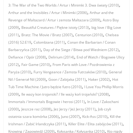
,
3: The War of the Two Worlds / Artur i Minimki 3. Dwa światy (2010)
,
Arthur and the Invisibles / Artur i Minimki (2006)
Arthur and the
,
Revenge of Maltazard / Artur i zemsta Maltazara (2009)
Astro Boy
,
,
(2009)
Beautiful Creatures / Piękne istoty (2013)
big love / Big Love
,
,
,
(2011)
Bratz: The Movie / Bratz (2007)
Centurion (2010)
Chelsea
,
,
(2016) S2:E19
Colombiana (2011)
Conan the Barbarian / Conan
,
,
Barbarzyńca (2011)
Day of the Siege / Bitwa pod Wiedniem (2012)
,
,
Defiance / Opór (2008)
Delirium (2014)
End of Watch / Bogowie Ulicy
,
,
(2012)
Fair Game (2010)
From Paris with Love / Pozdrowienia z
,
,
Paryża (2010)
Furry Vengeance / Zemsta Futrzaków (2010)
General
,
,
,
Nil / Generał Nil (2009)
Goon / Zabijaka (2011)
Haker (2002)
Hot
,
Tub Time Machine / Jutro będzie futro (2010)
I Love You Phillip Morris
,
,
(2009)
Ile wazy kon trojanski? / Ile waży koń trojański? (2008)
,
Immortals / Immortals Bogowie i herosi (2011)
In Love / Zakochani
,
,
,
(2000)
Jeszcze raz (2008)
Jez Jerzy / Jeż Jerzy (2011)
Job czyli
,
,
,
ostatnia szara komórka (2006)
Juno (2007)
Kick-Ass (2010)
Kill the
,
,
Irishman / Zabić Irlandczyka (2011)
Killer Elite / Elita zabójców (2011)
,
,
Knowing / Zapowiedź (2009)
Kołysanka / Kołysanka (2010)
Kto nigdy