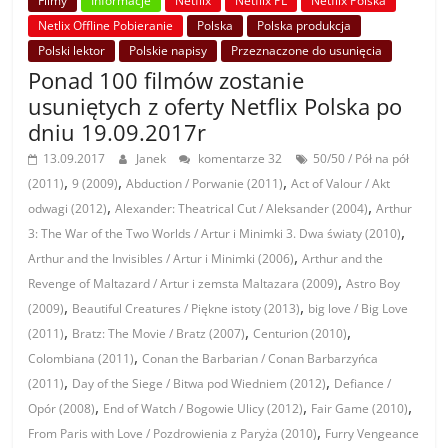
Filmy
Informacje
Netflix
Netflix PL
Netflix Polska
Netlix Offline Pobieranie
Polska
Polska produkcja
Polski lektor
Polskie napisy
Przeznaczone do usunięcia
Ponad 100 filmów zostanie
usuniętych z oferty Netflix Polska po
dniu 19.09.2017r
13.09.2017
Janek
komentarze 32
50/50 / Pół na pół
,
,
,
(2011)
9 (2009)
Abduction / Porwanie (2011)
Act of Valour / Akt
,
,
odwagi (2012)
Alexander: Theatrical Cut / Aleksander (2004)
Arthur
,
3: The War of the Two Worlds / Artur i Minimki 3. Dwa światy (2010)
,
Arthur and the Invisibles / Artur i Minimki (2006)
Arthur and the
,
Revenge of Maltazard / Artur i zemsta Maltazara (2009)
Astro Boy
,
,
(2009)
Beautiful Creatures / Piękne istoty (2013)
big love / Big Love
,
,
,
(2011)
Bratz: The Movie / Bratz (2007)
Centurion (2010)
,
Colombiana (2011)
Conan the Barbarian / Conan Barbarzyńca
,
,
(2011)
Day of the Siege / Bitwa pod Wiedniem (2012)
Defiance /
,
,
,
Opór (2008)
End of Watch / Bogowie Ulicy (2012)
Fair Game (2010)
,
From Paris with Love / Pozdrowienia z Paryża (2010)
Furry Vengeance