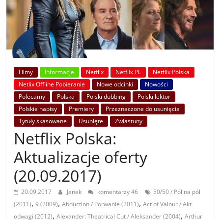
Filmy
Informacje
Netflix
Netflix PL
Netflix Polska
Netlix Offline Pobieranie
Nowe odcinki
Nowości
Polecamy
Polska
Polski dubbing
Polski lektor
Polskie napisy
Premiery
Przeznaczone do usunięcia
Tytuły skasowane
Usunięte
Zwiastuny
Netflix Polska:
Aktualizacje oferty
(20.09.2017)
20.09.2017
Janek
komentarzy 46
50/50 / Pół na pół
,
,
,
(2011)
9 (2009)
Abduction / Porwanie (2011)
Act of Valour / Akt
,
,
odwagi (2012)
Alexander: Theatrical Cut / Aleksander (2004)
Arthur