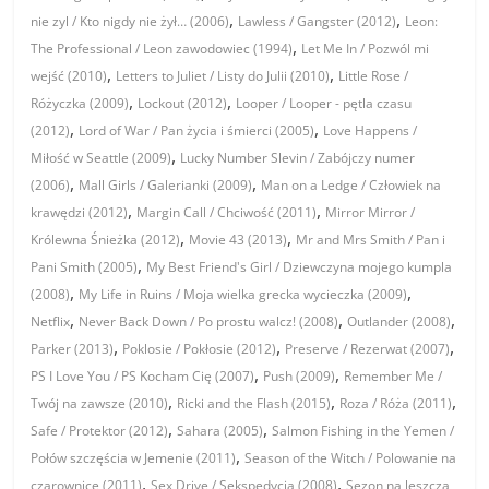
,
,
nie zyl / Kto nigdy nie żył… (2006)
Lawless / Gangster (2012)
Leon:
,
The Professional / Leon zawodowiec (1994)
Let Me In / Pozwól mi
,
,
wejść (2010)
Letters to Juliet / Listy do Julii (2010)
Little Rose /
,
,
Różyczka (2009)
Lockout (2012)
Looper / Looper - pętla czasu
,
,
(2012)
Lord of War / Pan życia i śmierci (2005)
Love Happens /
,
Miłość w Seattle (2009)
Lucky Number Slevin / Zabójczy numer
,
,
(2006)
Mall Girls / Galerianki (2009)
Man on a Ledge / Człowiek na
,
,
krawędzi (2012)
Margin Call / Chciwość (2011)
Mirror Mirror /
,
,
Królewna Śnieżka (2012)
Movie 43 (2013)
Mr and Mrs Smith / Pan i
,
Pani Smith (2005)
My Best Friend's Girl / Dziewczyna mojego kumpla
,
,
(2008)
My Life in Ruins / Moja wielka grecka wycieczka (2009)
,
,
,
Netflix
Never Back Down / Po prostu walcz! (2008)
Outlander (2008)
,
,
,
Parker (2013)
Poklosie / Pokłosie (2012)
Preserve / Rezerwat (2007)
,
,
PS I Love You / PS Kocham Cię (2007)
Push (2009)
Remember Me /
,
,
,
Twój na zawsze (2010)
Ricki and the Flash (2015)
Roza / Róża (2011)
,
,
Safe / Protektor (2012)
Sahara (2005)
Salmon Fishing in the Yemen /
,
Połów szczęścia w Jemenie (2011)
Season of the Witch / Polowanie na
,
,
czarownice (2011)
Sex Drive / Sekspedycja (2008)
Sezon na leszcza