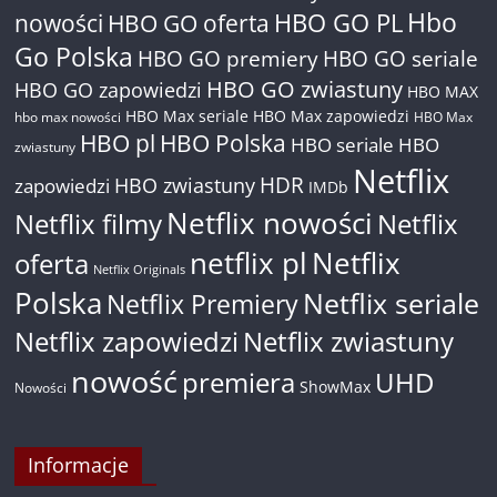
Hbo
nowości
HBO GO oferta
HBO GO PL
Go Polska
HBO GO premiery
HBO GO seriale
HBO GO zwiastuny
HBO GO zapowiedzi
HBO MAX
HBO Max seriale
HBO Max zapowiedzi
hbo max nowości
HBO Max
HBO pl
HBO Polska
HBO seriale
HBO
zwiastuny
Netflix
HDR
HBO zwiastuny
zapowiedzi
IMDb
Netflix nowości
Netflix filmy
Netflix
netflix pl
Netflix
oferta
Netflix Originals
Polska
Netflix seriale
Netflix Premiery
Netflix zapowiedzi
Netflix zwiastuny
nowość
premiera
UHD
ShowMax
Nowości
Informacje