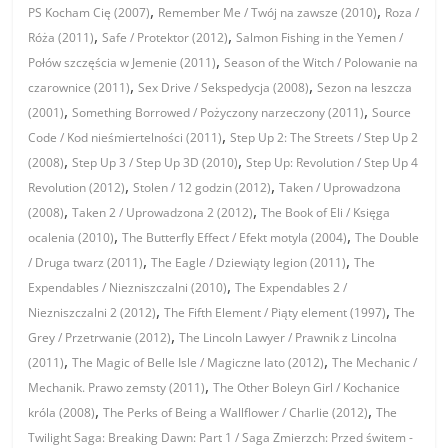
,
,
PS Kocham Cię (2007)
Remember Me / Twój na zawsze (2010)
Roza /
,
,
Róża (2011)
Safe / Protektor (2012)
Salmon Fishing in the Yemen /
,
Połów szczęścia w Jemenie (2011)
Season of the Witch / Polowanie na
,
,
czarownice (2011)
Sex Drive / Sekspedycja (2008)
Sezon na leszcza
,
,
(2001)
Something Borrowed / Pożyczony narzeczony (2011)
Source
,
Code / Kod nieśmiertelności (2011)
Step Up 2: The Streets / Step Up 2
,
,
(2008)
Step Up 3 / Step Up 3D (2010)
Step Up: Revolution / Step Up 4
,
,
Revolution (2012)
Stolen / 12 godzin (2012)
Taken / Uprowadzona
,
,
(2008)
Taken 2 / Uprowadzona 2 (2012)
The Book of Eli / Księga
,
,
ocalenia (2010)
The Butterfly Effect / Efekt motyla (2004)
The Double
,
,
/ Druga twarz (2011)
The Eagle / Dziewiąty legion (2011)
The
,
Expendables / Niezniszczalni (2010)
The Expendables 2 /
,
,
Niezniszczalni 2 (2012)
The Fifth Element / Piąty element (1997)
The
,
Grey / Przetrwanie (2012)
The Lincoln Lawyer / Prawnik z Lincolna
,
,
(2011)
The Magic of Belle Isle / Magiczne lato (2012)
The Mechanic /
,
Mechanik. Prawo zemsty (2011)
The Other Boleyn Girl / Kochanice
,
,
króla (2008)
The Perks of Being a Wallflower / Charlie (2012)
The
Twilight Saga: Breaking Dawn: Part 1 / Saga Zmierzch: Przed świtem -