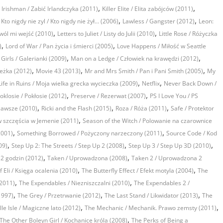
,
,
he Irishman / Zabić Irlandczyka (2011)
Killer Elite / Elita zabójców (2011)
,
,
,
Kto nigdy nie zyl / Kto nigdy nie żył… (2006)
Lawless / Gangster (2012)
Leon:
,
,
zwól mi wejść (2010)
Letters to Juliet / Listy do Julii (2010)
Little Rose / Różyczka
,
,
)
Lord of War / Pan życia i śmierci (2005)
Love Happens / Miłość w Seattle
,
,
 Girls / Galerianki (2009)
Man on a Ledge / Człowiek na krawędzi (2012)
,
,
,
ieżka (2012)
Movie 43 (2013)
Mr and Mrs Smith / Pan i Pani Smith (2005)
My
,
,
ife in Ruins / Moja wielka grecka wycieczka (2009)
Netflix
Never Back Down /
,
,
oklosie / Pokłosie (2012)
Preserve / Rezerwat (2007)
PS I Love You / PS
,
,
,
awsze (2010)
Ricki and the Flash (2015)
Roza / Róża (2011)
Safe / Protektor
,
w szczęścia w Jemenie (2011)
Season of the Witch / Polowanie na czarownice
,
,
2001)
Something Borrowed / Pożyczony narzeczony (2011)
Source Code / Kod
,
,
,
09)
Step Up 2: The Streets / Step Up 2 (2008)
Step Up 3 / Step Up 3D (2010)
,
,
12 godzin (2012)
Taken / Uprowadzona (2008)
Taken 2 / Uprowadzona 2
,
,
 Eli / Księga ocalenia (2010)
The Butterfly Effect / Efekt motyla (2004)
The
,
,
(2011)
The Expendables / Niezniszczalni (2010)
The Expendables 2 /
,
,
,
1997)
The Grey / Przetrwanie (2012)
The Last Stand / Likwidator (2013)
The
,
,
le Isle / Magiczne lato (2012)
The Mechanic / Mechanik. Prawo zemsty (2011)
,
The Other Boleyn Girl / Kochanice króla (2008)
The Perks of Being a