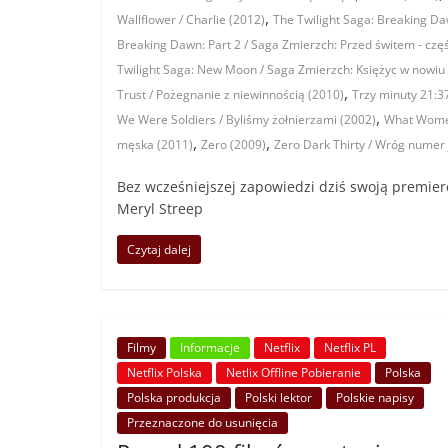
,
Wallflower / Charlie (2012)
The Twilight Saga: Breaking Da
Breaking Dawn: Part 2 / Saga Zmierzch: Przed świtem - częś
Twilight Saga: New Moon / Saga Zmierzch: Księżyc w nowiu
,
Trust / Pożegnanie z niewinnością (2010)
Trzy minuty 21:3
,
We Were Soldiers / Byliśmy żołnierzami (2002)
What Women
,
,
męska (2011)
Zero (2009)
Zero Dark Thirty / Wróg numer
Bez wcześniejszej zapowiedzi dziś swoją premierę 
Meryl Streep
Czytaj dalej
Filmy
Informacje
Netflix
Netflix PL
Netflix Polska
Netlix Offline Pobieranie
Polska
Polska produkcja
Polski lektor
Polskie napisy
Przeznaczone do usunięcia