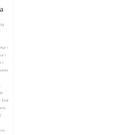
ka
Pół
f
tur i
ur i
 i
tures
,
he
,
End
ris
/
rris