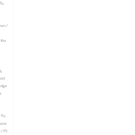
,
8)
man /
,
Kto
,
)
łość
edge
s
 Po
osie
 / PS