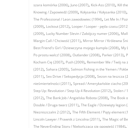
,
,
,
szara komórka (2006)
Juno (2007)
Kick-Ass (2010)
Kill t
,
Knowing / Zapowiedź (2009)
Kołysanka / Kołysanka (2010)
,
The Professional / Leon zawodowiec (1994)
Let Me In / Po
,
,
(2009)
Lockout (2012)
Looper / Looper - pętla czasu (2012
,
,
(2009)
Lucky Number Slevin / Zabójczy numer (2006)
Mall
,
Margin Call / Chciwość (2011)
Mirror Mirror / Królewna Śn
,
Best Friend's Girl / Dziewczyna mojego kumpla (2008)
My L
,
,
,
Po prostu walcz! (2008)
Outlander (2008)
Parker (2013)
P
,
,
Kocham Cię (2007)
Push (2009)
Remember Me / Twój na z
,
,
(2012)
Sahara (2005)
Salmon Fishing in the Yemen / Połó
,
,
(2011)
Sex Drive / Sekspedycja (2008)
Sezon na leszcza (
,
nieśmiertelności (2011)
Spread / Amerykańskie ciacho (20
,
Step Up: Revolution / Step Up 4 Revolution (2012)
Stolen / 
,
,
(2012)
The Bank Job / Angielska Robota (2008)
The Book of
,
Double / Druga twarz (2011)
The Eagle / Dziewiąty legion 
,
Niezniszczalni 2 (2012)
The Fifth Element / Piąty element (
,
Lincoln Lawyer / Prawnik z Lincolna (2011)
The Magic of Bel
,
The NeverEnding Story / Niekończąca się opowieść (1984)