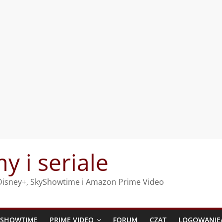
my i seriale
, Disney+, SkyShowtime i Amazon Prime Video
YSHOWTIME
PRIME VIDEO
FORUM
CZAT
LOGOWANIE/