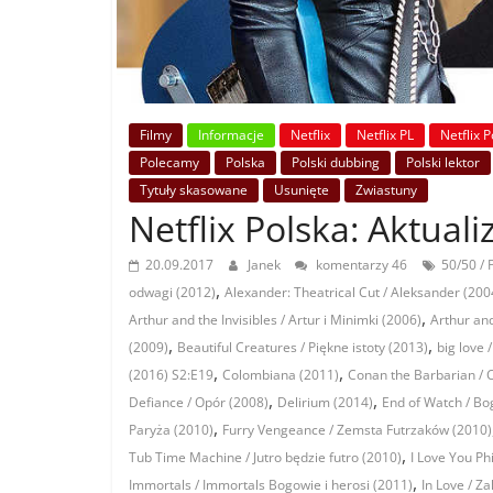
Filmy
Informacje
Netflix
Netflix PL
Netflix 
Polecamy
Polska
Polski dubbing
Polski lektor
Tytuły skasowane
Usunięte
Zwiastuny
Netflix Polska: Aktuali
20.09.2017
Janek
komentarzy 46
50/50 / 
,
odwagi (2012)
Alexander: Theatrical Cut / Aleksander (200
,
Arthur and the Invisibles / Artur i Minimki (2006)
Arthur an
,
,
(2009)
Beautiful Creatures / Piękne istoty (2013)
big love 
,
,
(2016) S2:E19
Colombiana (2011)
Conan the Barbarian / 
,
,
Defiance / Opór (2008)
Delirium (2014)
End of Watch / Bo
,
Paryża (2010)
Furry Vengeance / Zemsta Futrzaków (2010)
,
Tub Time Machine / Jutro będzie futro (2010)
I Love You Phi
,
Immortals / Immortals Bogowie i herosi (2011)
In Love / Z