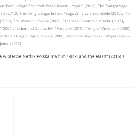
,
wn: Part 1 / Saga Zmierzch: Przed świtem - część 1 (2011)
The Twilight Saga:
,
,
ć 2 (2012)
The Twilight Saga: Eclipse / Saga Zmierzch: Zaćmienie (2010)
The
,
,
,
 (2009)
The Women / Kobiety (2008)
Trespass / Anatomia strachu (2011)
,
,
,
7 (2009)
Tucker and Dale vs Evil / Porąbani (2010)
Twilight / Zmierzch (2008)
,
 Want / Czego Pragną Kobiety (2000)
Wojna żeńsko-męska / Wojna żeńsko-
 jeden (2012)
w ofercie Netflix Polska ma film “Ricki and the Flash” (2015) z