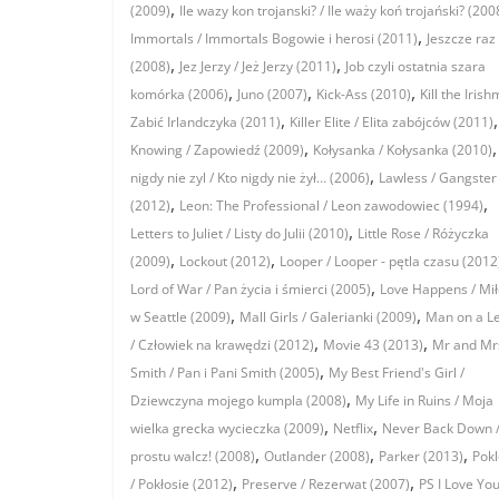
,
(2009)
Ile wazy kon trojanski? / Ile waży koń trojański? (200
,
Immortals / Immortals Bogowie i herosi (2011)
Jeszcze raz
,
,
(2008)
Jez Jerzy / Jeż Jerzy (2011)
Job czyli ostatnia szara
,
,
,
komórka (2006)
Juno (2007)
Kick-Ass (2010)
Kill the Irish
,
,
Zabić Irlandczyka (2011)
Killer Elite / Elita zabójców (2011)
,
Knowing / Zapowiedź (2009)
Kołysanka / Kołysanka (2010)
,
nigdy nie zyl / Kto nigdy nie żył… (2006)
Lawless / Gangster
,
,
(2012)
Leon: The Professional / Leon zawodowiec (1994)
,
Letters to Juliet / Listy do Julii (2010)
Little Rose / Różyczka
,
,
(2009)
Lockout (2012)
Looper / Looper - pętla czasu (2012
,
Lord of War / Pan życia i śmierci (2005)
Love Happens / Mi
,
,
w Seattle (2009)
Mall Girls / Galerianki (2009)
Man on a L
,
,
/ Człowiek na krawędzi (2012)
Movie 43 (2013)
Mr and Mr
,
Smith / Pan i Pani Smith (2005)
My Best Friend's Girl /
,
Dziewczyna mojego kumpla (2008)
My Life in Ruins / Moja
,
,
wielka grecka wycieczka (2009)
Netflix
Never Back Down /
,
,
,
prostu walcz! (2008)
Outlander (2008)
Parker (2013)
Pokl
,
,
/ Pokłosie (2012)
Preserve / Rezerwat (2007)
PS I Love You