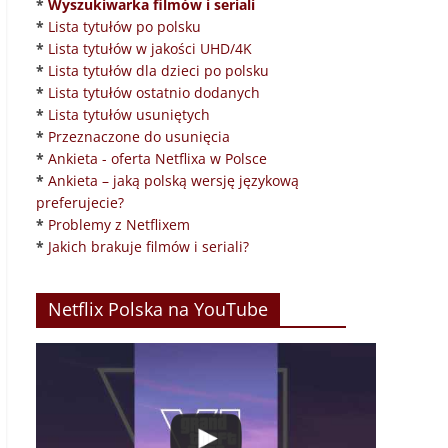
*
Wyszukiwarka filmów i seriali
*
Lista tytułów po polsku
*
Lista tytułów w jakości UHD/4K
*
Lista tytułów dla dzieci po polsku
*
Lista tytułów ostatnio dodanych
*
Lista tytułów usuniętych
*
Przeznaczone do usunięcia
*
Ankieta - oferta Netflixa w Polsce
*
Ankieta – jaką polską wersję językową
preferujecie?
*
Problemy z Netflixem
*
Jakich brakuje filmów i seriali?
Netflix Polska na YouTube