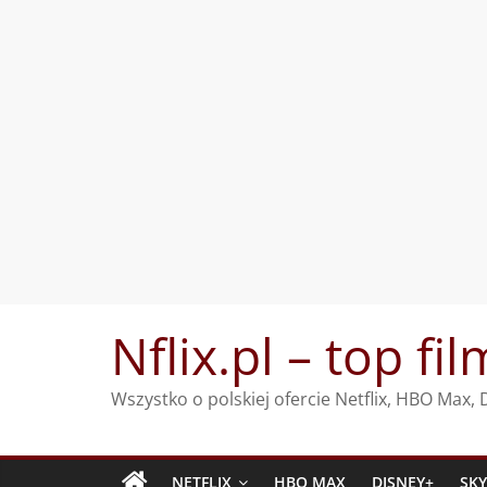
Przejdź
Nflix.pl – top fil
do
treści
Wszystko o polskiej ofercie Netflix, HBO Max
NETFLIX
HBO MAX
DISNEY+
SK