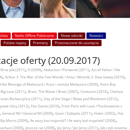
Polska
Netlix Offline Pobieranie
Nowe odcinki
Nowości
Polskie napisy
Premiery
Przeznaczone do usunięcia
zacje oferty (20.09.2017)
,
,
,
Pół na pół (2011)
9 (2009)
Abduction / Porwanie (2011)
Act of Valour / Akt
,
,
4)
Arthur 3: The War of the Two Worlds / Artur i Minimki 3. Dwa światy (2010)
,
d the Revenge of Maltazard / Artur i zemsta Maltazara (2009)
Astro Boy
,
,
,
/ Big Love (2011)
Bratz: The Movie / Bratz (2007)
Centurion (2010)
Chelsea
,
,
Conan Barbarzyńca (2011)
Day of the Siege / Bitwa pod Wiedniem (2012)
,
,
gowie Ulicy (2012)
Fair Game (2010)
From Paris with Love / Pozdrowienia z
,
,
,
,
General Nil / Generał Nil (2009)
Goon / Zabijaka (2011)
Haker (2002)
Hot
,
,
llip Morris (2009)
Ile wazy kon trojanski? / Ile waży koń trojański? (2008)
,
,
,
akochani (2000)
Jeszcze raz (2008)
Jez Jerzy / Jeż Jerzy (2011)
Job czyli ostatnia