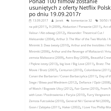
Ponad 100 filmów zostanie
usuniętych z oferty Netflix Pols
po dniu 19.09.2017r
13.09.2017
Janek
komentarze 32
50/50 / 
,
,
,
na pół (2011)
9 (2009)
Abduction / Porwanie (2011)
Act o
,
Valour / Akt odwagi (2012)
Alexander: Theatrical Cut /
,
Aleksander (2004)
Arthur 3: The War of the Two Worlds / Ar
,
Minimki 3. Dwa światy (2010)
Arthur and the Invisibles / Art
,
Minimki (2006)
Arthur and the Revenge of Maltazard / Artur
,
,
zemsta Maltazara (2009)
Astro Boy (2009)
Beautiful Crea
,
,
/ Piękne istoty (2013)
big love / Big Love (2011)
Bratz: The
,
,
Movie / Bratz (2007)
Centurion (2010)
Colombiana (2011)
,
Conan the Barbarian / Conan Barbarzyńca (2011)
Day of t
,
Siege / Bitwa pod Wiedniem (2012)
Defiance / Opór (2008)
,
,
of Watch / Bogowie Ulicy (2012)
Fair Game (2010)
From Pa
,
with Love / Pozdrowienia z Paryża (2010)
Furry Vengeance 
,
,
Zemsta Futrzaków (2010)
General Nil / Generał Nil (2009)
,
,
Goon / Zabijaka (2011)
Haker (2002)
I Love You Phillip Mo