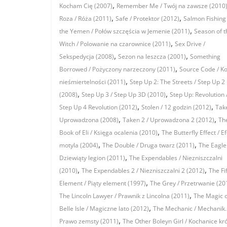
,
Kocham Cię (2007)
Remember Me / Twój na zawsze (2010
,
,
Roza / Róża (2011)
Safe / Protektor (2012)
Salmon Fishing 
,
the Yemen / Połów szczęścia w Jemenie (2011)
Season of t
,
Witch / Polowanie na czarownice (2011)
Sex Drive /
,
,
Sekspedycja (2008)
Sezon na leszcza (2001)
Something
,
Borrowed / Pożyczony narzeczony (2011)
Source Code / K
,
nieśmiertelności (2011)
Step Up 2: The Streets / Step Up 2
,
,
(2008)
Step Up 3 / Step Up 3D (2010)
Step Up: Revolution 
,
,
Step Up 4 Revolution (2012)
Stolen / 12 godzin (2012)
Tak
,
,
Uprowadzona (2008)
Taken 2 / Uprowadzona 2 (2012)
Th
,
Book of Eli / Księga ocalenia (2010)
The Butterfly Effect / E
,
,
motyla (2004)
The Double / Druga twarz (2011)
The Eagle
,
Dziewiąty legion (2011)
The Expendables / Niezniszczalni
,
,
(2010)
The Expendables 2 / Niezniszczalni 2 (2012)
The Fi
,
Element / Piąty element (1997)
The Grey / Przetrwanie (20
,
The Lincoln Lawyer / Prawnik z Lincolna (2011)
The Magic o
,
Belle Isle / Magiczne lato (2012)
The Mechanic / Mechanik.
,
Prawo zemsty (2011)
The Other Boleyn Girl / Kochanice kr