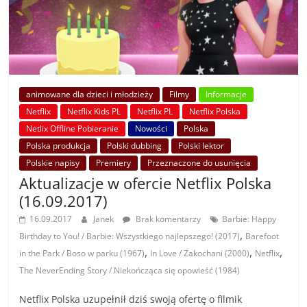
animowane dla dzieci i młodzieży
Filmy
Informacje
Netflix
Netflix Kids PL
Netflix PL
Netflix Polska
Netlix Offline Pobieranie
Nowości
Polska
Polska produkcja
Polski dubbing
Polski lektor
Polskie napisy
Premiery
Przeznaczone do usunięcia
Aktualizacje w ofercie Netflix Polska
(16.09.2017)
16.09.2017
Janek
Brak komentarzy
Barbie: Happy
,
Birthday to You! / Barbie: Wszystkiego najlepszego! (2017)
Barefoot
,
,
,
in the Park / Boso w parku (1967)
In Love / Zakochani (2000)
Netflix
The NeverEnding Story / Niekończąca się opowieść (1984)
Netflix Polska uzupełnił dziś swoją ofertę o filmik