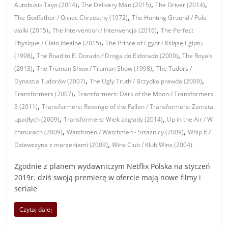
,
,
,
Autobusik Tayo (2014)
The Delivery Man (2015)
The Driver (2014)
,
The Godfather / Ojciec Chrzestny (1972)
The Hunting Ground / Pole
,
,
walki (2015)
The Intervention / Interwencja (2016)
The Perfect
,
Physique / Ciało idealne (2015)
The Prince of Egypt / Książę Egiptu
,
,
(1998)
The Road to El Dorado / Droga do Eldorado (2000)
The Royals
,
,
(2013)
The Truman Show / Truman Show (1998)
The Tudors /
,
,
Dynastia Tudorów (2007)
The Ugly Truth / Brzydka prawda (2009)
,
Transformers (2007)
Transformers: Dark of the Moon / Transformers
,
3 (2011)
Transformers: Revenge of the Fallen / Transformers: Zemsta
,
,
upadłych (2009)
Transformers: Wiek zagłady (2014)
Up in the Air / W
,
,
chmurach (2009)
Watchmen / Watchmen - Strażnicy (2009)
Whip It /
,
Dziewczyna z marzeniami (2009)
Winx Club / Klub Winx (2004)
Zgodnie z planem wydawniczym Netflix Polska na styczeń
2019r. dziś swoją premierę w ofercie mają nowe filmy i
seriale
Czytaj dalej