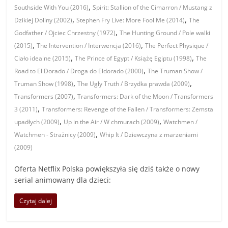
,
Southside With You (2016)
Spirit: Stallion of the Cimarron / Mustang z
,
,
Dzikiej Doliny (2002)
Stephen Fry Live: More Fool Me (2014)
The
,
Godfather / Ojciec Chrzestny (1972)
The Hunting Ground / Pole walki
,
,
(2015)
The Intervention / Interwencja (2016)
The Perfect Physique /
,
,
Ciało idealne (2015)
The Prince of Egypt / Książę Egiptu (1998)
The
,
Road to El Dorado / Droga do Eldorado (2000)
The Truman Show /
,
,
Truman Show (1998)
The Ugly Truth / Brzydka prawda (2009)
,
Transformers (2007)
Transformers: Dark of the Moon / Transformers
,
3 (2011)
Transformers: Revenge of the Fallen / Transformers: Zemsta
,
,
upadłych (2009)
Up in the Air / W chmurach (2009)
Watchmen /
,
Watchmen - Strażnicy (2009)
Whip It / Dziewczyna z marzeniami
(2009)
Oferta Netflix Polska powiększyła się dziś także o nowy
serial animowany dla dzieci:
Czytaj dalej