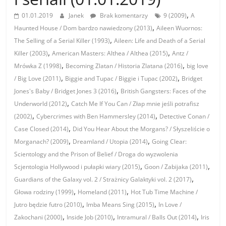
,
01.01.2019
Janek
Brak komentarzy
9 (2009)
A
,
Haunted House / Dom bardzo nawiedzony (2013)
Aileen Wuornos:
,
The Selling of a Serial Killer (1993)
Aileen: Life and Death of a Serial
,
,
Killer (2003)
American Masters: Althea / Althea (2015)
Antz /
,
,
Mrówka Z (1998)
Becoming Zlatan / Historia Zlatana (2016)
big love
,
,
/ Big Love (2011)
Biggie and Tupac / Biggie i Tupac (2002)
Bridget
,
Jones's Baby / Bridget Jones 3 (2016)
British Gangsters: Faces of the
,
Underworld (2012)
Catch Me If You Can / Złap mnie jeśli potrafisz
,
,
(2002)
Cybercrimes with Ben Hammersley (2014)
Detective Conan /
,
Case Closed (2014)
Did You Hear About the Morgans? / Słyszeliście o
,
,
Morganach? (2009)
Dreamland / Utopia (2014)
Going Clear:
Scientology and the Prison of Belief / Droga do wyzwolenia
,
,
Scjentologia Hollywood i pułapki wiary (2015)
Goon / Zabijaka (2011)
,
Guardians of the Galaxy vol. 2 / Strażnicy Galaktyki vol. 2 (2017)
,
,
Głowa rodziny (1999)
Homeland (2011)
Hot Tub Time Machine /
,
,
Jutro będzie futro (2010)
Imba Means Sing (2015)
In Love /
,
,
,
Zakochani (2000)
Inside Job (2010)
Intramural / Balls Out (2014)
Iris