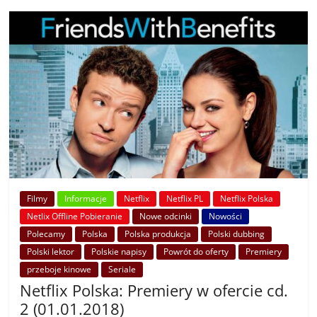
Filmy
Informacje
Netflix
Netflix PL
Netflix Polska
Netlix Offline Pobieranie
Nowe odcinki
Nowości
Polecamy
Polska
Polska produkcja
Polski dubbing
Polski lektor
Polskie napisy
Powrót do oferty
Premiery
przeboje kinowe
Seriale
Netflix Polska: Premiery w ofercie cd.
2 (01.01.2018)