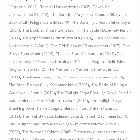
,
,
12 godzin (2012)
Taken / Uprowadzona (2008)
Taken 2 /
,
,
Uprowadzona 2 (2012)
The Bank Job / Angielska Robota (2008)
The
,
Book of Eli / Księga ocalenia (2010)
The Butterfly Effect / Efekt motyla
,
,
(2004)
The Double / Druga twarz (2011)
The Eagle / Dziewiąty legion
,
,
(2011)
The Expendables / Niezniszczalni (2010)
The Expendables 2 /
,
,
Niezniszczalni 2 (2012)
The Fifth Element / Piąty element (1997)
The
,
,
Grey / Przetrwanie (2012)
The Last Stand / Likwidator (2013)
The
,
Lincoln Lawyer / Prawnik z Lincolna (2011)
The Magic of Belle Isle /
,
Magiczne lato (2012)
The Mechanic / Mechanik. Prawo zemsty
,
,
(2011)
The NeverEnding Story / Niekończąca się opowieść (1984)
,
The Other Boleyn Girl / Kochanice króla (2008)
The Perks of Being a
,
Wallflower / Charlie (2012)
The Twilight Saga: Breaking Dawn: Part 1 /
,
Saga Zmierzch: Przed świtem - część 1 (2011)
The Twilight Saga:
Breaking Dawn: Part 2 / Saga Zmierzch: Przed świtem - część 2
,
,
(2012)
The Twilight Saga: Eclipse / Saga Zmierzch: Zaćmienie (2010)
The Twilight Saga: New Moon / Saga Zmierzch: Księżyc w nowiu
,
,
(2009)
The Women / Kobiety (2008)
Trespass / Anatomia strachu
,
,
(2011)
Trust / Pożegnanie z niewinnością (2010)
Trzy minuty 21:37