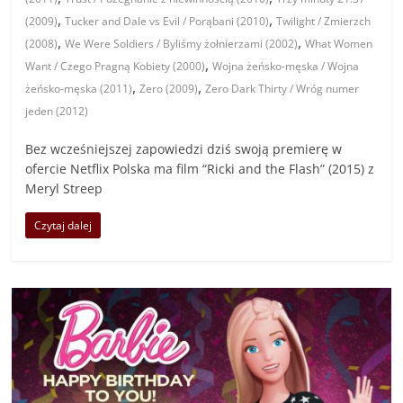
,
,
(2009)
Tucker and Dale vs Evil / Porąbani (2010)
Twilight / Zmierzch
,
,
(2008)
We Were Soldiers / Byliśmy żołnierzami (2002)
What Women
,
Want / Czego Pragną Kobiety (2000)
Wojna żeńsko-męska / Wojna
,
,
żeńsko-męska (2011)
Zero (2009)
Zero Dark Thirty / Wróg numer
jeden (2012)
Bez wcześniejszej zapowiedzi dziś swoją premierę w
ofercie Netflix Polska ma film “Ricki and the Flash” (2015) z
Meryl Streep
Czytaj dalej