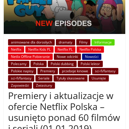
animowane dla dorosłych
dramaty
Filmy
Informacje
Netflix
Netflix Kids PL
Netflix PL
Netflix Polska
Netlix Offline Pobieranie
Nowe odcinki
Nowości
Polecamy
Polska
Polski dubbing
Polski lektor
Polskie napisy
Premiery
przeboje kinowe
sci-fi/fantasy
sci-fi/fantasy
Seriale
Tytuły skasowane
Usunięte
Zapowiedzi
Zwiastuny
Premiery i aktualizacje w
ofercie Netflix Polska –
usunięto ponad 60 filmów
i seriali (01.01.2019)