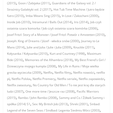
,
,
(2015)
Goon / Zabijaka (2011)
Guardians of the Galaxy vol. 2 /
,
Strażnicy Galaktyki vol. 2 (2017)
Hot Tub Time Machine / Jutro będzie
,
,
,
futro (2010)
Imba Means Sing (2015)
In Love / Zakochani (2000)
,
,
,
Inside Job (2010)
Intramural / Balls Out (2014)
Iris (2014)
Job czyli
,
ostatnia szara komorka / Job czyli ostatnia szara komórka (2006)
,
Josef Fritzl: Story of a Monster / Josef Fritzl: Potwór z Amstetten (2010)
,
Joseph: King of Dreams / Józef - władca snów (2000)
Journey to Le
,
,
,
Mans (2014)
Julie and Julia / Julie i Julia (2009)
Knuckle (2011)
,
,
Kołysanka / Kołysanka (2010)
Kurt and Courtney (1998)
Maximum
,
,
Ride (2016)
Memories of the Alhambra (2018)
My Best Friend's Girl /
,
Dziewczyna mojego kumpla (2008)
My Life in Ruins / Moja wielka
,
,
,
,
grecka wycieczka (2009)
Netflix
Netflix filmy
Netflix nowości
netflix
,
,
,
,
,
pl
Netflix Polska
Netflix Premiery
Netflix seriale
Netflix zapowiedzi
,
Netflix zwiastuny
No Country for Old Men / To nie jest kraj dla starych
,
,
ludzi (2007)
One more time / Jeszcze raz (2008)
Pacific Warriors
,
,
(2015)
Rambo / John Rambo (2008)
Sammy and Co / Żółwik Sammy i
,
,
,
spółka (2014) S1
Sex: My British Job (2013)
Shrek (2001)
Sinbad:
,
Legend of the Seven Seas / Sindbad: Legenta Siedmiu Mórz (2003)