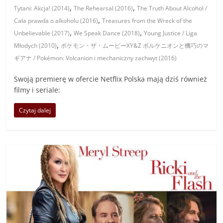
,
,
Tytani: Akcja! (2014)
The Rehearsal (2016)
The Truth About Alcohol /
,
Cała prawda o alkoholu (2016)
Treasures from the Wreck of the
,
,
Unbelievable (2017)
We Speak Dance (2018)
Young Justice / Liga
,
Młodych (2010)
ポケモン・ザ・ムービーXY&Z ボルケニオンと機巧のマ
ギアナ / Pokémon: Volcanion i mechaniczny zachwyt (2016)
Swoją premierę w ofercie Netflix Polska mają dziś również
filmy i seriale:
Czytaj dalej