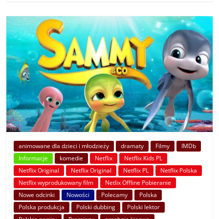
animowane dla dzieci i młodzieży
dramaty
Filmy
IMDb
Informacje
komedie
Netflix
Netflix Kids PL
Netflix Original
Netflix Original
Netflix PL
Netflix Polska
Netflix wyprodukowany film
Netlix Offline Pobieranie
Nowe odcinki
Nowości
Polecamy
Polska
Polska produkcja
Polski dubbing
Polski lektor