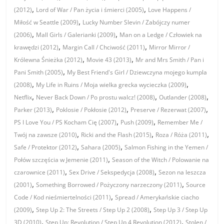
,
,
(2012)
Lord of War / Pan życia i śmierci (2005)
Love Happens /
,
Miłość w Seattle (2009)
Lucky Number Slevin / Zabójczy numer
,
,
(2006)
Mall Girls / Galerianki (2009)
Man on a Ledge / Człowiek na
,
,
krawędzi (2012)
Margin Call / Chciwość (2011)
Mirror Mirror /
,
,
Królewna Śnieżka (2012)
Movie 43 (2013)
Mr and Mrs Smith / Pan i
,
Pani Smith (2005)
My Best Friend's Girl / Dziewczyna mojego kumpla
,
,
(2008)
My Life in Ruins / Moja wielka grecka wycieczka (2009)
,
,
,
Netflix
Never Back Down / Po prostu walcz! (2008)
Outlander (2008)
,
,
,
Parker (2013)
Poklosie / Pokłosie (2012)
Preserve / Rezerwat (2007)
,
,
PS I Love You / PS Kocham Cię (2007)
Push (2009)
Remember Me /
,
,
,
Twój na zawsze (2010)
Ricki and the Flash (2015)
Roza / Róża (2011)
,
,
Safe / Protektor (2012)
Sahara (2005)
Salmon Fishing in the Yemen /
,
Połów szczęścia w Jemenie (2011)
Season of the Witch / Polowanie na
,
,
czarownice (2011)
Sex Drive / Sekspedycja (2008)
Sezon na leszcza
,
,
(2001)
Something Borrowed / Pożyczony narzeczony (2011)
Source
,
Code / Kod nieśmiertelności (2011)
Spread / Amerykańskie ciacho
,
,
(2009)
Step Up 2: The Streets / Step Up 2 (2008)
Step Up 3 / Step Up
,
,
3D (2010)
Step Up: Revolution / Step Up 4 Revolution (2012)
Stolen /