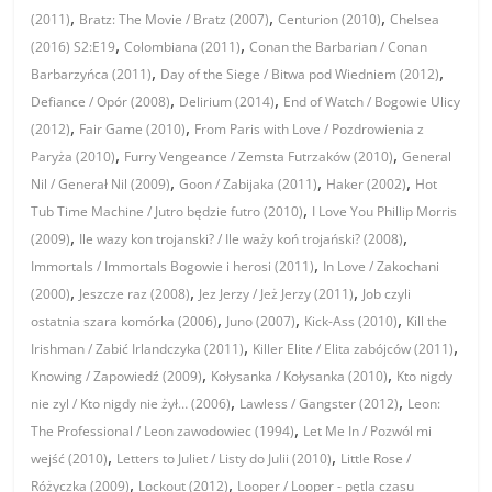
,
,
,
(2011)
Bratz: The Movie / Bratz (2007)
Centurion (2010)
Chelsea
,
,
(2016) S2:E19
Colombiana (2011)
Conan the Barbarian / Conan
,
,
Barbarzyńca (2011)
Day of the Siege / Bitwa pod Wiedniem (2012)
,
,
Defiance / Opór (2008)
Delirium (2014)
End of Watch / Bogowie Ulicy
,
,
(2012)
Fair Game (2010)
From Paris with Love / Pozdrowienia z
,
,
Paryża (2010)
Furry Vengeance / Zemsta Futrzaków (2010)
General
,
,
,
Nil / Generał Nil (2009)
Goon / Zabijaka (2011)
Haker (2002)
Hot
,
Tub Time Machine / Jutro będzie futro (2010)
I Love You Phillip Morris
,
,
(2009)
Ile wazy kon trojanski? / Ile waży koń trojański? (2008)
,
Immortals / Immortals Bogowie i herosi (2011)
In Love / Zakochani
,
,
,
(2000)
Jeszcze raz (2008)
Jez Jerzy / Jeż Jerzy (2011)
Job czyli
,
,
,
ostatnia szara komórka (2006)
Juno (2007)
Kick-Ass (2010)
Kill the
,
,
Irishman / Zabić Irlandczyka (2011)
Killer Elite / Elita zabójców (2011)
,
,
Knowing / Zapowiedź (2009)
Kołysanka / Kołysanka (2010)
Kto nigdy
,
,
nie zyl / Kto nigdy nie żył… (2006)
Lawless / Gangster (2012)
Leon:
,
The Professional / Leon zawodowiec (1994)
Let Me In / Pozwól mi
,
,
wejść (2010)
Letters to Juliet / Listy do Julii (2010)
Little Rose /
,
,
Różyczka (2009)
Lockout (2012)
Looper / Looper - pętla czasu