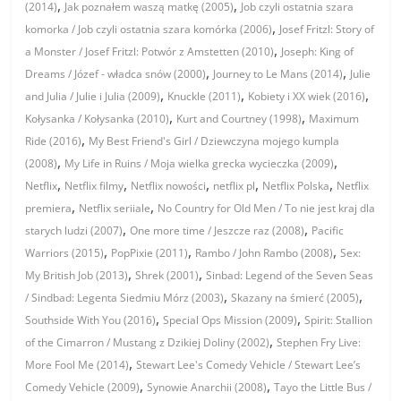
,
,
(2014)
Jak poznałem waszą matkę (2005)
Job czyli ostatnia szara
,
komorka / Job czyli ostatnia szara komórka (2006)
Josef Fritzl: Story of
,
a Monster / Josef Fritzl: Potwór z Amstetten (2010)
Joseph: King of
,
,
Dreams / Józef - władca snów (2000)
Journey to Le Mans (2014)
Julie
,
,
,
and Julia / Julie i Julia (2009)
Knuckle (2011)
Kobiety i XX wiek (2016)
,
,
Kołysanka / Kołysanka (2010)
Kurt and Courtney (1998)
Maximum
,
Ride (2016)
My Best Friend's Girl / Dziewczyna mojego kumpla
,
,
(2008)
My Life in Ruins / Moja wielka grecka wycieczka (2009)
,
,
,
,
,
Netflix
Netflix filmy
Netflix nowości
netflix pl
Netflix Polska
Netflix
,
,
premiera
Netflix seriiale
No Country for Old Men / To nie jest kraj dla
,
,
starych ludzi (2007)
One more time / Jeszcze raz (2008)
Pacific
,
,
,
Warriors (2015)
PopPixie (2011)
Rambo / John Rambo (2008)
Sex:
,
,
My British Job (2013)
Shrek (2001)
Sinbad: Legend of the Seven Seas
,
,
/ Sindbad: Legenta Siedmiu Mórz (2003)
Skazany na śmierć (2005)
,
,
Southside With You (2016)
Special Ops Mission (2009)
Spirit: Stallion
,
of the Cimarron / Mustang z Dzikiej Doliny (2002)
Stephen Fry Live:
,
More Fool Me (2014)
Stewart Lee's Comedy Vehicle / Stewart Lee’s
,
,
Comedy Vehicle (2009)
Synowie Anarchii (2008)
Tayo the Little Bus /