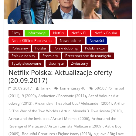
Filmy
Informacje
Netflix
Netflix PL
Netflix Polska
Netlix Offline Pobieranie
Nowe odcinki
Nowości
Polecamy
Polska
Polski dubbing
Polski lektor
Polskie napisy
Premiery
Przeznaczone do usunięcia
Tytuły skasowane
Usunięte
Zwiastuny
Netflix Polska: Aktualizacje oferty
(20.09.2017)
20.09.2017
Janek
komentarzy 46
50/50 / Pół na pół
,
,
,
(2011)
9 (2009)
Abduction / Porwanie (2011)
Act of Valour / Akt
,
,
odwagi (2012)
Alexander: Theatrical Cut / Aleksander (2004)
Arthur
,
3: The War of the Two Worlds / Artur i Minimki 3. Dwa światy (2010)
,
Arthur and the Invisibles / Artur i Minimki (2006)
Arthur and the
,
Revenge of Maltazard / Artur i zemsta Maltazara (2009)
Astro Boy
,
,
(2009)
Beautiful Creatures / Piękne istoty (2013)
big love / Big Love