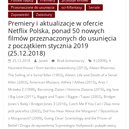
Polskie napisy
Premiery
przeboje kinowe
Przeznaczone do usunięcia
sci-fi/fantasy
Seriale
Zapowiedzi
Zwiastuny
Premiery i aktualizacje w ofercie
Netflix Polska, ponad 50 nowych
filmów przeznaczonych do usunięcia
z początkiem stycznia 2019
(25.12.2018)
,
25.12.2018
Janek
Brak komentarzy
9 (2009)
A
,
Haunted House / Dom bardzo nawiedzony (2013)
Aileen Wuornos:
,
The Selling of a Serial Killer (1993)
Aileen: Life and Death of a Serial
,
,
Killer (2003)
American Masters: Althea / Althea (2015)
Antz /
,
,
Mrówka Z (1998)
Becoming Zlatan / Historia Zlatana (2016)
big love
,
,
/ Big Love (2011)
Biggie and Tupac / Biggie i Tupac (2002)
Bridget
,
Jones's Baby / Bridget Jones 3 (2016)
Catch Me If You Can / Złap mnie
,
jeśli potrafisz (2002)
Did You Hear About the Morgans? / Słyszeliście
,
o Morganach? (2009)
Going Clear: Scientology and the Prison of
Belief / Droga do wyzwolenia Scjentologia Hollywood i pułapki wiary