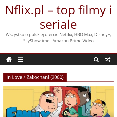
Przejdź
Nflix.pl – top filmy i
do
treści
seriale
Wszystko o polskiej ofercie Netflix, HBO Max, Disney+,
SkyShowtime i Amazon Prime Video
In Love / Zakochani (2000)