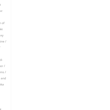
t
sz
n of
ki
axy
ine /
/
li
er /
ams /
e and
nka
x