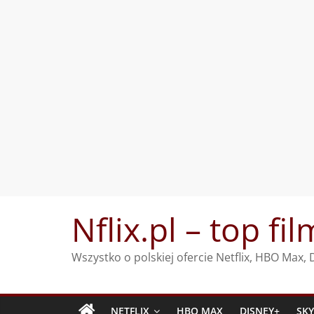
Przejdź
Nflix.pl – top fil
do
treści
Wszystko o polskiej ofercie Netflix, HBO Max
NETFLIX
HBO MAX
DISNEY+
SK