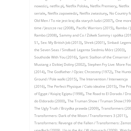
,
,
,
,
nowości
netflix pl
Netflix Polska
Netflix Premiery
Netflix
,
,
,
seriale
Netflix zapowiedzi
Netflix zwiastuny
No Country f
,
Old Men / To nie jest kraj dla starych ludzi (2007)
One mor
,
,
time / Jeszcze raz (2008)
Pacific Warriors (2015)
Rambo / 
,
Rambo (2008)
Sammy and Co / Żółwik Sammy i spółka (20
,
,
,
S1
Sex: My British Job (2013)
Shrek (2001)
Sinbad: Legen
,
the Seven Seas / Sindbad: Legenta Siedmiu Mórz (2003)
,
Southside With You (2016)
Spirit: Stallion of the Cimarron /
,
Mustang z Dzikiej Doliny (2002)
Stephen Fry Live: More Fo
,
,
(2014)
The Godfather / Ojciec Chrzestny (1972)
The Hunti
,
Ground / Pole walki (2015)
The Intervention / Interwencja
,
,
(2016)
The Perfect Physique / Ciało idealne (2015)
The Pr
,
of Egypt / Książę Egiptu (1998)
The Road to El Dorado / Dr
,
do Eldorado (2000)
The Truman Show / Truman Show (199
,
The Ugly Truth / Brzydka prawda (2009)
Transformers (20
,
Transformers: Dark of the Moon / Transformers 3 (2011)
Transformers: Revenge of the Fallen / Transformers: Zems
,
,
upadłych (2009)
Up in the Air / W chmurach (2009)
Watch