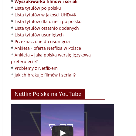
*
Wyszukiwarka filmów i seriali
*
Lista tytułów po polsku
*
Lista tytułów w jakości UHD/4K
*
Lista tytułów dla dzieci po polsku
*
Lista tytułów ostatnio dodanych
*
Lista tytułów usuniętych
*
Przeznaczone do usunięcia
*
Ankieta - oferta Netflixa w Polsce
*
Ankieta – jaką polską wersję językową
preferujecie?
*
Problemy z Netflixem
*
Jakich brakuje filmów i seriali?
Netflix Polska na YouTube