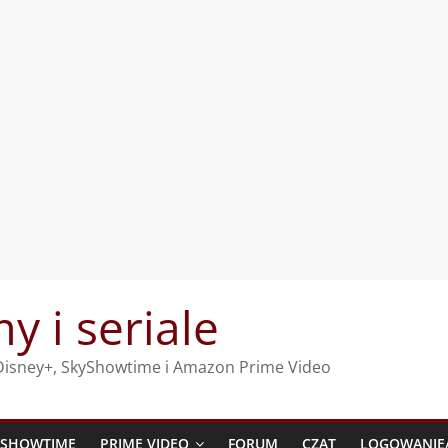
my i seriale
, Disney+, SkyShowtime i Amazon Prime Video
YSHOWTIME
PRIME VIDEO
FORUM
CZAT
LOGOWANIE/