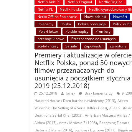
Netflix Kids PL
Netflix Original
Netflix Original
Netflix PL
Netflix Polska
Netflix wyprodukowany fi
Netlix Offline Pobieranie
Nowe odcinki
Nowości
Polecamy
Polska
Polska produkcja
Polski dubb
Polski lektor
Polskie napisy
Premiery
przeboje kinowe
Przeznaczone do usunięcia
sci-fi/fantasy
Seriale
Zapowiedzi
Zwiastuny
Premiery i aktualizacje w ofercie
Netflix Polska, ponad 50 nowyc
filmów przeznaczonych do
usunięcia z początkiem stycznia
2019 (25.12.2018)
25.12.2018
Janek
Brak komentarzy
9 (200
,
Haunted House / Dom bardzo nawiedzony (2013)
Aileen
,
Wuornos: The Selling of a Serial Killer (1993)
Aileen: Life a
,
Death of a Serial Killer (2003)
American Masters: Althea /
,
,
Althea (2015)
Antz / Mrówka Z (1998)
Becoming Zlatan /
,
,
Historia Zlatana (2016)
big love / Big Love (2011)
Biggie a