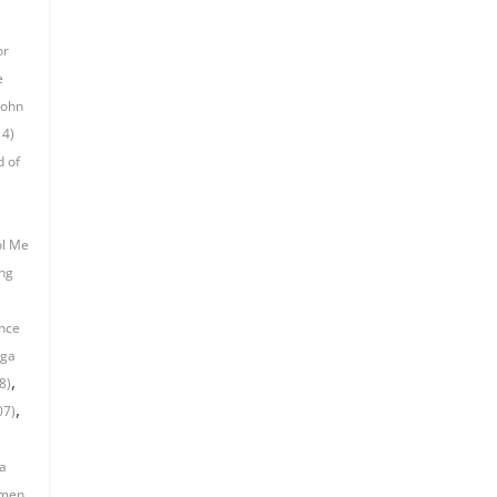
or
e
John
14)
d of
ol Me
ng
ince
oga
,
8)
,
07)
ta
men