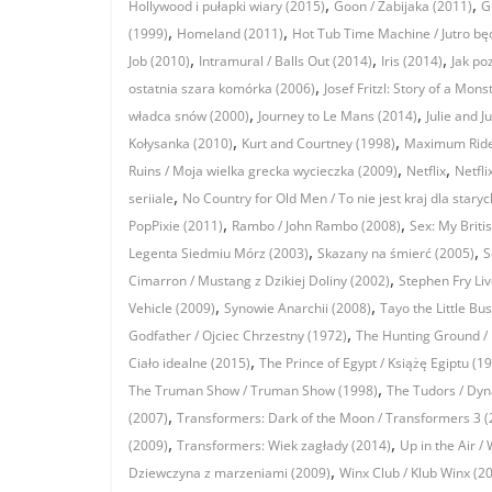
,
,
Hollywood i pułapki wiary (2015)
Goon / Zabijaka (2011)
G
,
,
(1999)
Homeland (2011)
Hot Tub Time Machine / Jutro będ
,
,
,
Job (2010)
Intramural / Balls Out (2014)
Iris (2014)
Jak po
,
ostatnia szara komórka (2006)
Josef Fritzl: Story of a Mons
,
,
władca snów (2000)
Journey to Le Mans (2014)
Julie and Ju
,
,
Kołysanka (2010)
Kurt and Courtney (1998)
Maximum Ride
,
,
Ruins / Moja wielka grecka wycieczka (2009)
Netflix
Netfli
,
seriiale
No Country for Old Men / To nie jest kraj dla staryc
,
,
PopPixie (2011)
Rambo / John Rambo (2008)
Sex: My Briti
,
,
Legenta Siedmiu Mórz (2003)
Skazany na śmierć (2005)
S
,
Cimarron / Mustang z Dzikiej Doliny (2002)
Stephen Fry Li
,
,
Vehicle (2009)
Synowie Anarchii (2008)
Tayo the Little Bu
,
Godfather / Ojciec Chrzestny (1972)
The Hunting Ground / 
,
Ciało idealne (2015)
The Prince of Egypt / Książę Egiptu (1
,
The Truman Show / Truman Show (1998)
The Tudors / Dyn
,
(2007)
Transformers: Dark of the Moon / Transformers 3 (
,
,
(2009)
Transformers: Wiek zagłady (2014)
Up in the Air 
,
Dziewczyna z marzeniami (2009)
Winx Club / Klub Winx (2