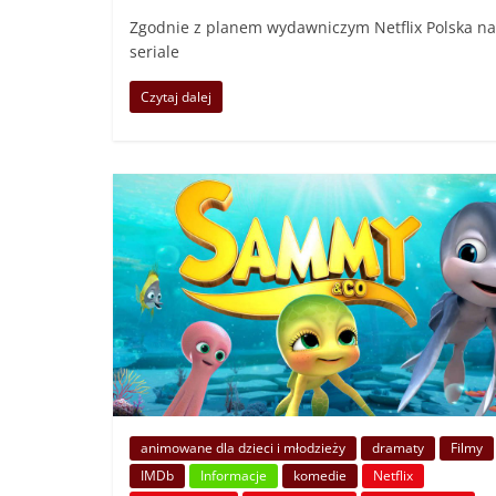
Zgodnie z planem wydawniczym Netflix Polska na 
seriale
Czytaj dalej
animowane dla dzieci i młodzieży
dramaty
Filmy
IMDb
Informacje
komedie
Netflix