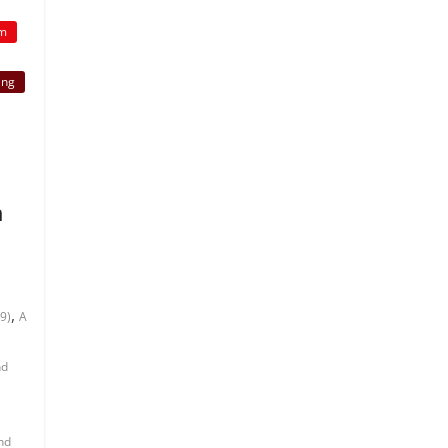
lm
ing
h
,
9)
A
nd
nd