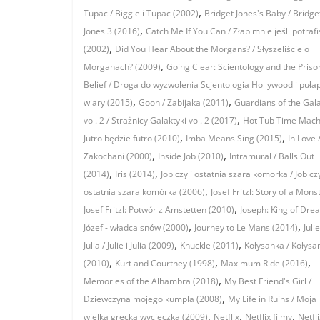
,
Tupac / Biggie i Tupac (2002)
Bridget Jones's Baby / Bridge
,
Jones 3 (2016)
Catch Me If You Can / Złap mnie jeśli potrafi
,
(2002)
Did You Hear About the Morgans? / Słyszeliście o
,
Morganach? (2009)
Going Clear: Scientology and the Priso
Belief / Droga do wyzwolenia Scjentologia Hollywood i pułap
,
,
wiary (2015)
Goon / Zabijaka (2011)
Guardians of the Gal
,
vol. 2 / Strażnicy Galaktyki vol. 2 (2017)
Hot Tub Time Mach
,
,
Jutro będzie futro (2010)
Imba Means Sing (2015)
In Love 
,
,
Zakochani (2000)
Inside Job (2010)
Intramural / Balls Out
,
,
(2014)
Iris (2014)
Job czyli ostatnia szara komorka / Job czy
,
ostatnia szara komórka (2006)
Josef Fritzl: Story of a Monst
,
Josef Fritzl: Potwór z Amstetten (2010)
Joseph: King of Dre
,
,
Józef - władca snów (2000)
Journey to Le Mans (2014)
Juli
,
,
Julia / Julie i Julia (2009)
Knuckle (2011)
Kołysanka / Kołysa
,
,
,
(2010)
Kurt and Courtney (1998)
Maximum Ride (2016)
,
Memories of the Alhambra (2018)
My Best Friend's Girl /
,
Dziewczyna mojego kumpla (2008)
My Life in Ruins / Moja
,
,
,
wielka grecka wycieczka (2009)
Netflix
Netflix filmy
Netfli