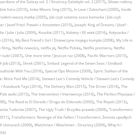
,
uardians of the Galaxy vol. 2 / Strażnicy Galaktyki vol. 2 (2017)
Głowa rodziny
,
,
,
zie futro (2010)
Imba Means Sing (2015)
In Love / Zakochani (2000)
Inside
,
znałem waszą matkę (2005)
Job czyli ostatnia szara komorka / Job czyli
,
ter / Josef Fritzl: Potwór z Amstetten (2010)
Joseph: King of Dreams / Józef -
,
,
,
lia / Julie i Julia (2009)
Knuckle (2011)
Kobiety i XX wiek (2016)
Kołysanka /
,
,
 (2016)
My Best Friend's Girl / Dziewczyna mojego kumpla (2008)
My Life in
,
,
,
,
,
x filmy
Netflix nowości
netflix pl
Netflix Polska
Netflix premiera
Netflix
,
,
,
h ludzi (2007)
One more time / Jeszcze raz (2008)
Pacific Warriors (2015)
,
,
sh Job (2013)
Shrek (2001)
Sinbad: Legend of the Seven Seas / Sindbad:
,
,
outhside With You (2016)
Special Ops Mission (2009)
Spirit: Stallion of the
,
ve: More Fool Me (2014)
Stewart Lee's Comedy Vehicle / Stewart Lee’s Comedy
,
,
,
s / Autobusik Tayo (2014)
The Delivery Man (2015)
The Driver (2014)
The
,
,
Pole walki (2015)
The Intervention / Interwencja (2016)
The Perfect Physique /
,
,
,
998)
The Road to El Dorado / Droga do Eldorado (2000)
The Royals (2013)
,
,
astia Tudorów (2007)
The Ugly Truth / Brzydka prawda (2009)
Transformers
,
2011)
Transformers: Revenge of the Fallen / Transformers: Zemsta upadłych
,
,
/ W chmurach (2009)
Watchmen / Watchmen - Strażnicy (2009)
Whip It /
004)