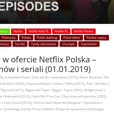
macje
Netflix
Netflix Kids PL
Netflix PL
Netflix Polska
Polecamy
Polska
Polski dubbing
Polski lektor
Polskie napisy
fantasy
Seriale
Tytuły skasowane
Usunięte
Zapowiedzi
 w ofercie Netflix Polska –
ów i seriali (01.01.2019)
,
,
9)
A Haunted House / Dom bardzo nawiedzony (2013)
Aileen Wuornos: The
,
,
rial Killer (2003)
American Masters: Althea / Althea (2015)
Antz / Mrówka Z
,
,
 / Big Love (2011)
Biggie and Tupac / Biggie i Tupac (2002)
Bridget Jones's
,
,
the Underworld (2012)
Catch Me If You Can / Złap mnie jeśli potrafisz (2002)
,
n / Case Closed (2014)
Did You Hear About the Morgans? / Słyszeliście o
r: Scientology and the Prison of Belief / Droga do wyzwolenia Scjentologia