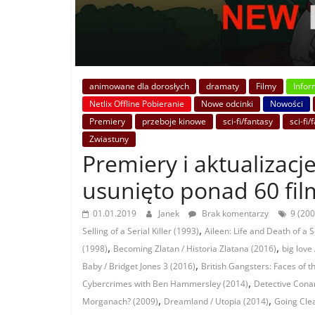
animowane dla dorosłych
dramaty
Filmy
Infor
Netlix Offline Pobieranie
Nowe odcinki
Nowości
Premiery
przeboje kinowe
sci-fi/fantasy
sci-fi/
Zwiastuny
Premiery i aktualizacje
usunięto ponad 60 film
01.01.2019
Janek
Brak komentarzy
9 (200
,
Selling of a Serial Killer (1993)
Aileen: Life and Death of a Se
,
,
(1998)
Becoming Zlatan / Historia Zlatana (2016)
big love
,
Baby / Bridget Jones 3 (2016)
British Gangsters: Faces of 
,
Cybercrimes with Ben Hammersley (2014)
Detective Cona
,
,
Morganach? (2009)
Dreamland / Utopia (2014)
Going Clea